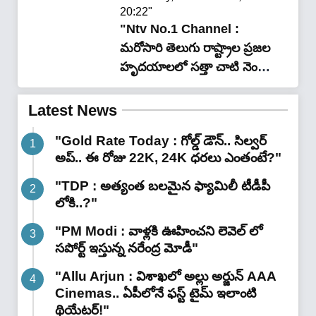
20:22"
"Ntv No.1 Channel :
మరోసారి తెలుగు రాష్ట్రాల ప్రజల
హృదయాలలో సత్తా చాటి నెంబర్
వన్ స్థానాన్ని కైవసం చేసుకున్న
ఎన్టీవీ..!!"
Latest News
"Gold Rate Today : గోల్డ్ డౌన్.. సిల్వర్
అప్.. ఈ రోజు 22K, 24K ధరలు ఎంతంటే?"
"TDP : అత్యంత బలమైన ఫ్యామిలీ టీడీపీ
లోకి..?"
"PM Modi : వాళ్లకి ఊహించని లెవెల్ లో
సపోర్ట్ ఇస్తున్న నరేంద్ర మోడీ"
"Allu Arjun : విశాఖలో అల్లు అర్జున్ AAA
Cinemas.. ఏపీలోనే ఫస్ట్ టైమ్ ఇలాంటి
థియేటర్!"