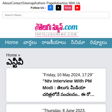
About
Contact
Sitemap
Authors Page
Advertise With Us
×
Follow Us :
F
X
Insta
▶
Home
వార్త‌లు
రాజ‌కీయాలు
సినిమా
రివ్యూలు
Home
»
ఎన్టీవీ
"Friday, 10 May 2024, 17:29"
"Ntv Interview With PM
Modi : తెలుగు మీడియా
చరిత్రలోనే సంచలనం.. ఈ రోజు
రాత్రి 8 గంటలకు ఎన్టీవీతో ప్రధాని
మోడీ ఇంటర్వ్యూ..!"
"Thursday, 8 June 2023,