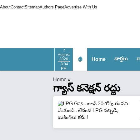
About
Contact
Sitemap
Authors Page
Advertise With Us
7
August
వార్త‌లు
ర
🏠
Home
2026
3:04
PM
Home
»
గ్యాస్ కనెక్షన్ రద్దు