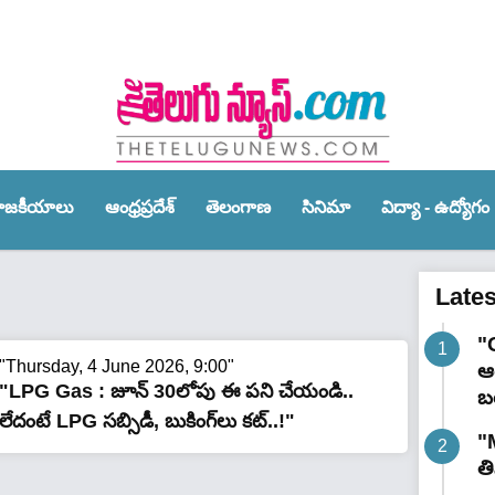
ాజ‌కీయాలు
ఆంధ్ర‌ప్ర‌దేశ్‌
తెలంగాణ‌
సినిమా
విద్యా - ఉద్యోగం
Late
"
"Thursday, 4 June 2026, 9:00"
ఆర
"LPG Gas : జూన్ 30లోపు ఈ పని చేయండి..
బ
లేదంటే LPG సబ్సిడీ, బుకింగ్‌లు క‌ట్‌..!"
"
త