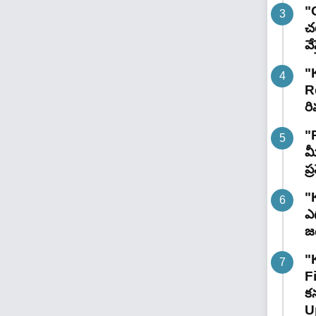
"G
చట
వే
"
R
రి
"
మ
ప
"
ఎగ
జ
"
F
కన
U