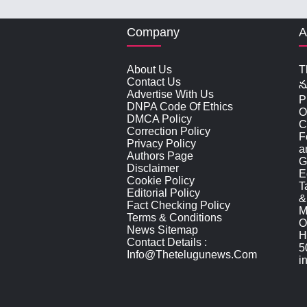
Company
A
About Us
T
Contact Us
న
Advertise With Us
P
DNPA Code Of Ethics
O
DMCA Policy
C
Correction Policy
F
Privacy Policy
a
Authors Page
G
Disclaimer
E
Cookie Policy
T
Editorial Policy
&
Fact Checking Policy
M
Terms & Conditions
O
News Sitemap
H
Contact Details :
5
Info@thetelugunews.com
i