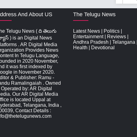
ddress And About US
The Telugu News
he Telugu News ( ది తెలుగు
Latest News
|
Politics
|
Entertainment
|
Reviews
|
్యూస్‌ ) is an Digital News
Andhra Pradesh
|
Telangana
latforms . AR Digital Media
Health
|
Devotional
rganization Provides News
ontent In Telugu Language,
ounded in 2020 November,
nd it was first indexed by
oogle in November 2020.
ditor & Publisher: Ramu -
andu Ramalingaiah . Owned
 Operated by: AR Digital
edia. Our AR Digital Media
ffice is located Uppal at
yderabad, Telangana, India ,
00039, Contact Details :
nfo@thetelugunews.com