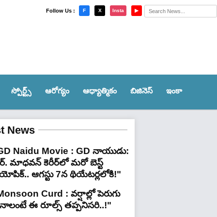
×
Follow Us :
F
X
Insta
▶
స్పోర్ట్స్‌
ఆరోగ్యం
ఆధ్యాత్మికం
బిజినెస్
ఇంకా
st News
GD Naidu Movie : GD నాయుడు:
్. మాధవన్‌ కెరీర్‌లో మరో బెస్ట్
యోపిక్.. ఆగస్టు 7న థియేటర్లలోకి!"
Monsoon Curd : వర్షాల్లో పెరుగు
ినాలంటే ఈ రూల్స్ తప్పనిసరి..!"