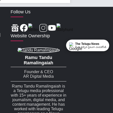
Follow Us
|
Website Ownership
The Telugu News
మీకు నచ్చిన సైటుగా ఎంచుకోండి
Ramu Tandu
Ramalingaiah
Founder & CEO
AR Digital Media
Ramu Tandu Ramalingaiah is
a Telugu media professional
with 15+ years of experience in
journalism, digital media, and
content management. He has
worked with leading Telugu