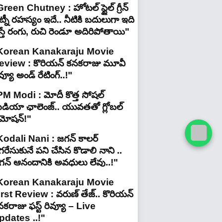
reen Chutney : హోటల్ స్టైల్ గ్రీన్
్నీ రహస్యం ఇదే.. నీటికి బదులుగా ఇది
స్తే రంగు, రుచి రెండూ అదిరిపోతాయి"
Korean Kanakaraju Movie
eview : కొరియన్ కనకరాజు మూవీ
వ్యూ అండ్ రేటింగ్‌..!"
PM Modi : మోదీ కొత్త సోషల్
ీడియా ఛాలెంజ్.. యువతతో గ్లోబల్
్రమోషన్!"
Kodali Nani : జగన్ కాలర్
రేసుకునే పని చేసిన కొడాలి నాని ..
గన్ ఆనందానికి అవధులు లేవు..!"
Korean Kanakaraju Movie
irst Review : వరుణ్ తేజ్.. కొరియన్
కరాజు ఫస్ట్ రివ్యూ – Live
pdates ..!"