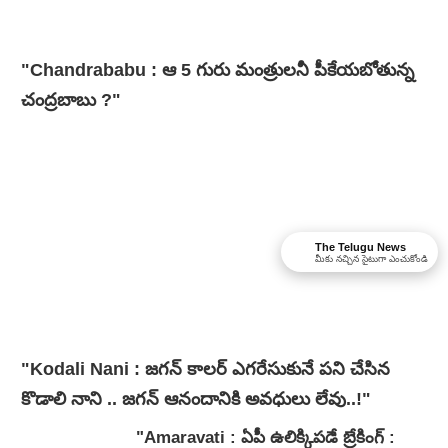
"Chandrababu : ఆ 5 గురు మంత్రులనీ పీకేయబోతున్న
చంద్రబాబు ?"
The Telugu News
మీకు నచ్చిన సైటుగా ఎంచుకోండి
"Kodali Nani : జగన్ కాలర్ ఎగరేసుకునే పని చేసిన
కొడాలి నాని .. జగన్ ఆనందానికి అవధులు లేవు..!"
"Amaravati : ఏపీ ఉలిక్కిపడే బ్రేకింగ్ :