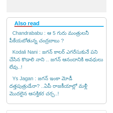
Also read
Chandrababu : ఆ 5 గురు మంత్రులనీ
పీకేయబోతున్న చంద్రబాబు ?
Kodali Nani : జగన్ కాలర్ ఎగరేసుకునే పని
చేసిన కొడాలి నాని .. జగన్ ఆనందానికి అవధులు
లేవు..!
Ys Jagan : జగన్ ఇంకా మోడీ
దత్తపుత్రుడేనా? ..ఏపీ రాజకీయాల్లో మళ్లీ
మొదలైన ఆసక్తికర చర్చ..!