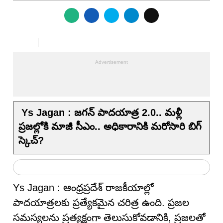
Ys Jagan : జగన్ పాదయాత్ర 2.0.. మళ్లీ
ప్రజల్లోకి మాజీ సీఎం.. అధికారానికి మరోసారి బిగ్
స్కెచ్?
Ys Jagan : ఆంధ్రప్రదేశ్ రాజకీయాల్లో
పాదయాత్రలకు ప్రత్యేకమైన చరిత్ర ఉంది. ప్రజల
సమస్యలను ప్రత్యక్షంగా తెలుసుకోవడానికి, ప్రజలతో