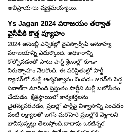
అభిప్రాయాలు వ్యక్తమయ్యాయి.
Ys Jagan 2024 పరాజయం తర్వాత
వైసీపీకి కొత్త వ్యూహం
2024 అసెంబ్లీ ఎన్నికల్లో వైఎస్సార్సీపీ అనూహ్య
పరాజయాన్ని ఎదుర్కొంది. అధికారాన్ని
కోల్పోవడంతో పాటు పార్టీ శ్రేణుల్లో కూడా
నిరుత్సాహం నెలకొంది. ఈ పరిస్థితుల్లో పార్టీ
క్యాడర్‌లో మళ్లీ ఆత్మవిశ్వాసం నింపడం జగన్‌కు పెద్ద
సవాల్‌గా మారింది.ప్రస్తుతం పార్టీని మళ్లీ బలోపేతం
చేయడం, క్షేత్రస్థాయిలో కార్యకర్తలను
చైతన్యపరచడం, ప్రజల్లో పార్టీపై విశ్వాసాన్ని పెంచడం
వంటి లక్ష్యాలతో జగన్ మరోసారి ప్రజల్లోకి వెళ్లాలని
భావిస్తున్నట్లు తెలుస్తోంది.దాదాపు ఒకటిన్నర