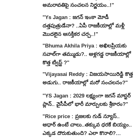
అమరావతిపై సంచలన నిర్ణయం..!"
"Ys Jagan : జగన్ ఇంకా మోడీ
దత్తపుత్రుడేనా? ..ఏపీ రాజకీయాల్లో మళ్లీ
మొదలైన ఆసక్తికర చర్చ..!"
"Bhuma Akhila Priya : అఖిలప్రియకు
సవాల్‌గా తమ్ముడు?.. ఆళ్లగడ్డ రాజకీయాల్లో
కొత్త ట్విస్ట్ ?"
"Vijayasai Reddy : విజయసాయిరెడ్డి కొత్త
అడుగు.. రాజకీయాల్లో మరో సంచలనం?"
"YS Jagan : 2029 లక్ష్యంగా జగన్ మాస్టర్
ప్లాన్.. వైసీపీలో భారీ మార్పులకు శ్రీకారం?"
"Rice price : ప్రజలకు గుడ్ న్యూస్..
ఆధార్ ఉంటే చాలు..తక్కువ ధరకే బియ్యం..
ఎక్కడ దొరుకుతుంది? ఎలా కొనాలి?