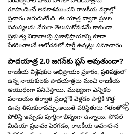
సంవత్సరాల పాటు సాగేలా పాదయాత్రను
రూపొందించే అవకాశముందని రాజకీయ వర్గాల్లో
ప్రచారం జరుగుతోంది. ఈ యాత్ర ద్వారా ప్రజల
సమస్యలను నేరుగా తెలుసుకోవడమే కాకుండా,
ప్రభుత్వ విధానాలపై ప్రజాభిప్రాయాన్ని కూడా
సేకరించాలనే ఆలోచనలో పార్టీ ఉన్నట్లు సమాచారం.
పాదయాత్ర 2.0 జగన్‌కు ప్లస్ అవుతుందా?
రాజకీయ విశ్లేషకుల అభిప్రాయం ప్రకారం, ప్రతిపక్షంలో
ఉన్న నాయకులకు పాదయాత్రలు మంచి రాజకీయ
ఆయుధంగా పనిచేస్తాయి. ముఖ్యంగా ఎన్నికల
పరాజయం తర్వాత ప్రజల్లోకి వెళ్లడం పార్టీకి కొత్త
ఊపు తీసుకురావచ్చు.అయితే పరిస్థితులు గతంతో
పోలిస్తే ఇప్పుడు పూర్తిగా భిన్నంగా ఉన్నాయి. సోషల్
మీడియా ప్రభావం పెరగడం, రాజకీయ అవగాహన