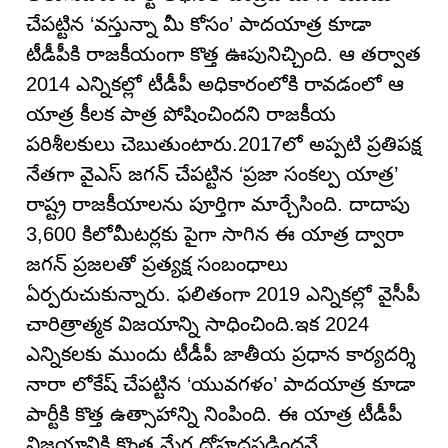
చేపట్టిన ‘వస్తున్నా మీ కోసం’ పాదయాత్ర కూడా
టీడీపీకి రాజకీయంగా కొత్త ఊపునిచ్చింది. ఆ తర్వాత
2014 ఎన్నికల్లో టీడీపీ అధికారంలోకి రావడంలో ఆ
యాత్ర కీలక పాత్ర పోషించిందని రాజకీయ
పరిశీలకులు చెబుతుంటారు.2017లో అప్పటి ప్రతిపక్ష
నేతగా వైఎస్ జగన్ చేపట్టిన ‘ప్రజా సంకల్ప యాత్ర’
రాష్ట్ర రాజకీయాలను పూర్తిగా మార్చేసింది. దాదాపు
3,600 కిలోమీటర్లకు పైగా సాగిన ఈ యాత్ర ద్వారా
జగన్ ప్రజలతో ప్రత్యక్ష సంబంధాలు
ఏర్పరుచుకున్నారు. ఫలితంగా 2019 ఎన్నికల్లో వైసీపీ
చారిత్రాత్మక విజయాన్ని సాధించింది.ఇక 2024
ఎన్నికలకు ముందు టీడీపీ జాతీయ ప్రధాన కార్యదర్శి
నారా లోకేష్ చేపట్టిన ‘యువగళం’ పాదయాత్ర కూడా
పార్టీకి కొత్త ఉత్సాహాన్ని నింపింది. ఈ యాత్ర టీడీపీ
విజయానికి కొంత మేర దోహదపడిందనే