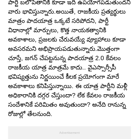
పార్టీ బలోపేతానికి కూడా ఇది ఉపయోగపడుతుందని
వారు భావిస్తున్నారు.అయితే, రాజకీయ ప్రత్యర్థులు
మాత్రం పాదయాత్ర ఒక్కటే సరిపోదని, పార్టీ
విధానాల్లో మార్పులు, కొత్త నాయకత్వానికి
అవకాశాలు, ప్రజలకు చేరువయ్యే వ్యూహాలు కూడా
అవసరమని అభిప్రాయపడుతున్నారు.మొత్తంగా
చూస్తే, జగన్ చేపట్టనున్న పాదయాత్ర 2.0 కేవలం
రాజకీయ యాత్ర మాత్రమే కాదు.. వైఎస్సార్సీపీ
భవిష్యత్తును నిర్ణయించే కీలక ప్రయోగంగా మారే
అవకాశాలు కనిపిస్తున్నాయి. ఈ యాత్ర పార్టీని మళ్లీ
అధికారానికి దగ్గర చేస్తుందా? లేక కేవలం రాజకీయ
సందేశానికే పరిమితం అవుతుందా? అనేది రానున్న
రోజుల్లో తేలనుంది.