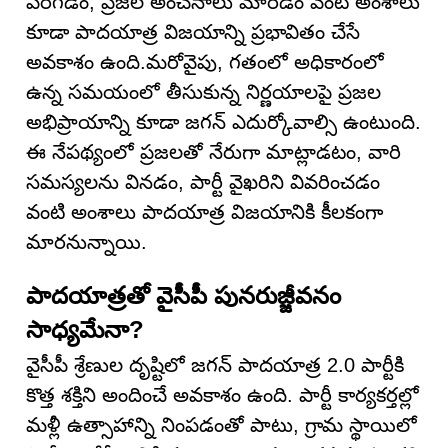
పెరగడం, ప్రజల అంచనాలు మారడం వంటి అంశాలు
కూడా పాదయాత్ర విజయాన్ని ప్రభావితం చేసే
అవకాశం ఉంది.మరోవైపు, గతంలో అధికారంలో
ఉన్న సమయంలో తీసుకున్న నిర్ణయాలపై ప్రజల
అభిప్రాయాన్ని కూడా జగన్ ఎదుర్కోవాల్సి ఉంటుంది.
ఈ నేపథ్యంలో ప్రజలతో నేరుగా మాట్లాడటం, వారి
సమస్యలను వినడం, పార్టీ వైఖరిని వివరించడం
వంటి అంశాలు పాదయాత్ర విజయానికి కీలకంగా
మారనున్నాయి.
పాదయాత్రతో వైసీపీ పునరుజ్జీవనం
సాధ్యమేనా?
వైసీపీ శ్రేణుల దృష్టిలో జగన్ పాదయాత్ర 2.0 పార్టీకి
కొత్త శక్తిని అందించే అవకాశం ఉంది. పార్టీ కార్యకర్తల్లో
మళ్లీ ఉత్సాహాన్ని నింపడంతో పాటు, గ్రామ స్థాయిలో