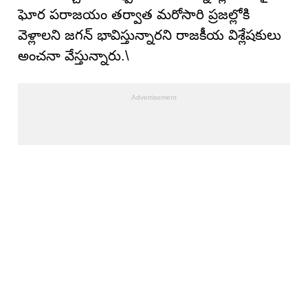
ఘోర పరాజయం తర్వాత మరోసారి ప్రజల్లోకి
వెళ్లాలని జగన్ భావిస్తున్నారని రాజకీయ విశ్లేషకులు
అంచనా వేస్తున్నారు.\