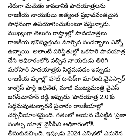
నేరుగా మమేకం కావడానికి పాదయాత్రలను
రాజకీయ నాయకులు అత్యంత ప్రభావవంతమైన
సాధనంగా ఉపయోగించుకుంటూ వస్తున్నారు.
ముఖ్యంగా తెలుగు రాష్ట్రాల్లో పాదయాత్రలు
రాజకీయ భవిష్యత్తును మార్చిన సందర్భాలు ఎన్నో
ఉన్నాయి. అలాంటి పరిస్థితుల్లో ఒకసారి పాదయాత్ర
చేసి అధికారంలోకి వచ్చిన నాయకుడు తిరిగి
మరోసారి పాదయాత్రకు సిద్ధమవడం ఇప్పుడు
రాజకీయ వర్గాల్లో హాట్ టాపిక్‌గా మారింది.వైఎస్సార్
కాంగ్రెస్ పార్టీ అధినేత, మాజీ ముఖ్యమంత్రి వైఎస్
జగన్‌మోహన్ రెడ్డి ఇప్పుడు ‘పాదయాత్ర 2.0’కు
సిద్ధమవుతున్నారనే ప్రచారం రాజకీయాల్లో
చర్చనీయాంశమైంది. గతంలో ఆయన చేపట్టిన ‘ప్రజా
సంకల్ప యాత్ర’ వైసీపీని అధికారంలోకి
తీసుకువచ్చింది. ఇప్పుడు 2024 ఎన్నికల్లో ఎదురైన