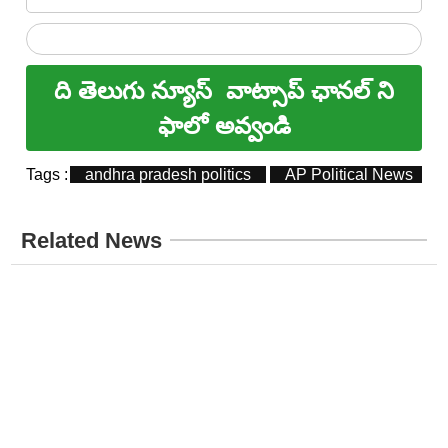
ది తెలుగు న్యూస్
వాట్సాప్ ఛానల్ ని
ఫాలో అవ్వండి
Tags :
andhra pradesh politics
AP Political News
Related News