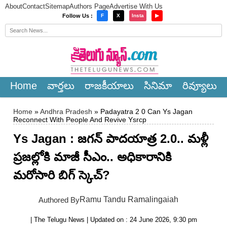
About
Contact
Sitemap
Authors Page
Advertise With Us
×
Follow Us :
F
X
Insta
▶
Home
వార్త‌లు
రాజ‌కీయాలు
సినిమా
రివ్యూలు
Home
»
Andhra Pradesh
» Padayatra 2 0 Can Ys Jagan
Reconnect With People And Revive Ysrcp
Ys Jagan : జగన్ పాదయాత్ర 2.0.. మళ్లీ
ప్రజల్లోకి మాజీ సీఎం.. అధికారానికి
మరోసారి బిగ్ స్కెచ్?
Ramu Tandu Ramalingaiah
Authored By
| The Telugu News | Updated on : 24 June 2026, 9:30 pm