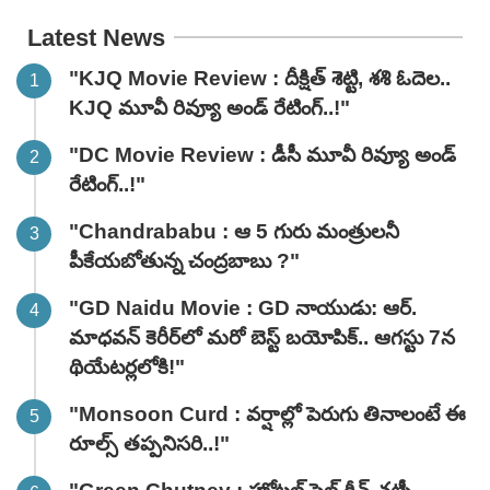
వివరాలివే.."
Latest News
"KJQ Movie Review : దీక్షిత్ శెట్టి, శశి ఓదెల..
KJQ మూవీ రివ్యూ అండ్ రేటింగ్‌..!"
"DC Movie Review : డీసీ మూవీ రివ్యూ అండ్
రేటింగ్‌..!"
"Chandrababu : ఆ 5 గురు మంత్రులనీ
పీకేయబోతున్న చంద్రబాబు ?"
"GD Naidu Movie : GD నాయుడు: ఆర్.
మాధవన్‌ కెరీర్‌లో మరో బెస్ట్ బయోపిక్.. ఆగస్టు 7న
థియేటర్లలోకి!"
"Monsoon Curd : వర్షాల్లో పెరుగు తినాలంటే ఈ
రూల్స్ తప్పనిసరి..!"