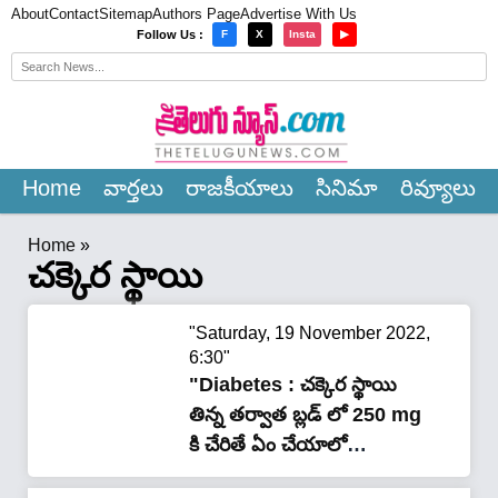
About
Contact
Sitemap
Authors Page
Advertise With Us
×
Follow Us :
F
X
Insta
▶
Home
వార్త‌లు
రాజ‌కీయాలు
సినిమా
రివ్యూలు
Home
»
చక్కెర స్థాయి
"Saturday, 19 November 2022,
6:30"
"Diabetes : చక్కెర స్థాయి
తిన్న తర్వాత బ్లడ్ లో 250 mg
కి చేరితే ఏం చేయాలో
తెలుసా.?"