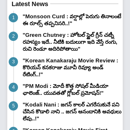
Latest News
"Monsoon Curd : వర్షాల్లో పెరుగు తినాలంటే
ఈ రూల్స్ తప్పనిసరి..!"
"Green Chutney : హోటల్ స్టైల్ గ్రీన్ చట్నీ
రహస్యం ఇదే.. నీటికి బదులుగా ఇది వేస్తే రంగు,
రుచి రెండూ అదిరిపోతాయి"
"Korean Kanakaraju Movie Review :
కొరియన్ కనకరాజు మూవీ రివ్యూ అండ్
రేటింగ్‌..!"
"PM Modi : మోదీ కొత్త సోషల్ మీడియా
ఛాలెంజ్.. యువతతో గ్లోబల్ ప్రమోషన్!"
"Kodali Nani : జగన్ కాలర్ ఎగరేసుకునే పని
చేసిన కొడాలి నాని .. జగన్ ఆనందానికి అవధులు
లేవు..!"