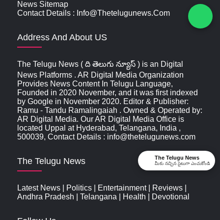
News Sitemap
Contact Details : Info@thetelugunews.com
Address And About US
The Telugu News ( ది తెలుగు న్యూస్‌ ) is an Digital
News Platforms . AR Digital Media Organization
Provides News Content In Telugu Language,
Founded in 2020 November, and it was first indexed
by Google in November 2020. Editor & Publisher:
Ramu - Tandu Ramalingaiah . Owned & Operated by:
AR Digital Media. Our AR Digital Media Office is
located Uppal at Hyderabad, Telangana, India ,
500039, Contact Details : info@thetelugunews.com
The Telugu News
The Telugu News
మీకు నచ్చిన సైటుగా ఎంచుకోండి
Latest News
|
Politics
|
Entertainment
|
Reviews
|
Andhra Pradesh
|
Telangana
|
Health
|
Devotional