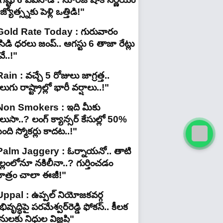
జ్యోత్స్నకు పెళ్లి ఒత్తిడి!"
Gold Rate Today : గురువారం
ిడి ధరలు జంప్.. ఆగస్టు 6 తాజా రేట్లు
ే..!"
ain : వచ్చే 5 రోజులు జాగ్రత్త..
లుగు రాష్ట్రాల్లో భారీ వ‌ర్షాలు..!"
Non Smokers : ఇది మీకు
లుసా..? లంగ్ క్యాన్సర్ కేసుల్లో 50%
ది స్మోకర్లు కాదట..!"
Palm Jaggery : ఓర్నాయనో.. తాటి
ల్లంలోనూ నకిలీనా..? గుర్తించడం
ాత్రం చాలా ఈజీ!"
Uppal : ఉప్పల్ నియోజకవర్గ
ివృద్ధిపై పరమేశ్వర్‌రెడ్డి ఫోకస్.. కీలక
ులకు నిధుల విజ్ఞప్తి"