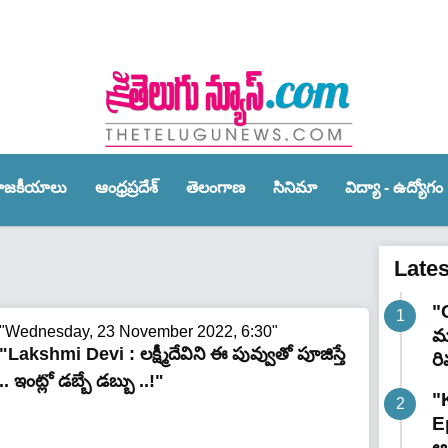
ాజ‌కీయాలు
ఆంధ్ర‌ప్ర‌దేశ్‌
తెలంగాణ‌
సినిమా
విద్యా - ఉద్యోగం
Late
"
"Wednesday, 23 November 2022, 6:30"
మా
"Lakshmi Devi : లక్ష్మీదేవిని ఈ పువ్వుతో పూజిస్తే
రి
.. ఇంట్లో డబ్బే డబ్బు ..!"
"
E
ఆగ