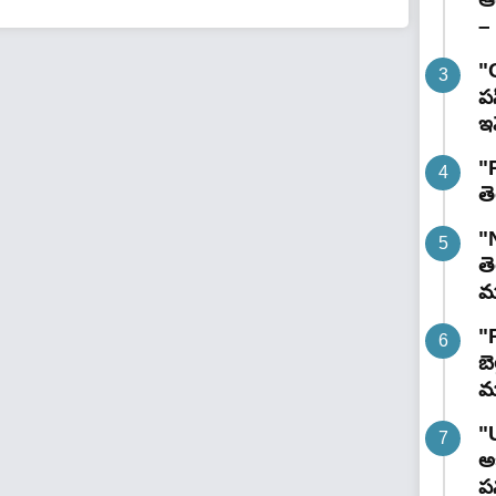
– 
"
పస
ఇవ
"R
తె
"
తె
మం
"
బె
మ
"
అభ
పన