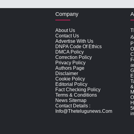
Company
A
About Us
T
Contact Us
న
Advertise With Us
P
DNPA Code Of Ethics
O
DMCA Policy
C
Correction Policy
F
Privacy Policy
a
Authors Page
G
Disclaimer
E
Cookie Policy
T
Editorial Policy
&
Fact Checking Policy
M
Terms & Conditions
O
News Sitemap
H
Contact Details :
5
Info@thetelugunews.com
i