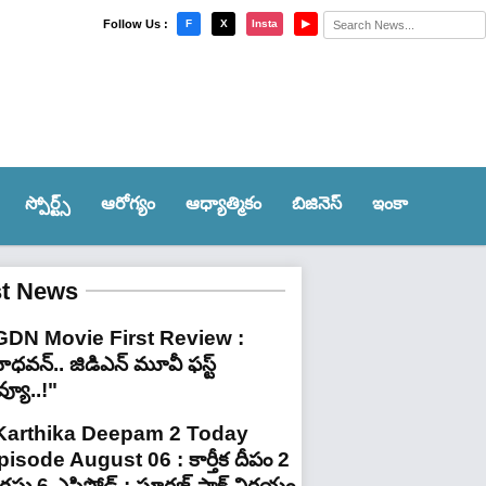
×
Follow Us :
F
X
Insta
▶
స్పోర్ట్స్‌
ఆరోగ్యం
ఆధ్యాత్మికం
బిజినెస్
ఇంకా
st News
GDN Movie First Review :
ధవన్.. జిడిఎన్ మూవీ ఫ‌స్ట్
వ్యూ..!"
Karthika Deepam 2 Today
pisode August 06 : కార్తీక దీపం 2
ష్టు 6 ఎపిసోడ్ : సూరజ్ షాక్ నిర్ణయం