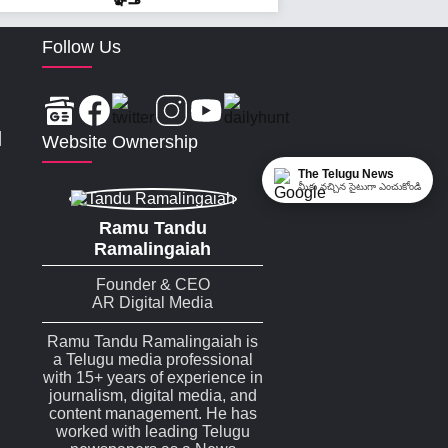
Follow Us
|
Website Ownership
The Telugu News
మీకు నచ్చిన సైటుగా ఎంచుకోండి
Ramu Tandu
Ramalingaiah
Founder & CEO
AR Digital Media
Ramu Tandu Ramalingaiah is
a Telugu media professional
with 15+ years of experience in
journalism, digital media, and
content management. He has
worked with leading Telugu