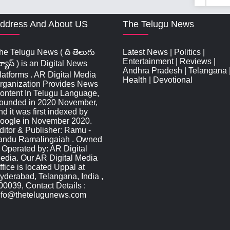
ddress And About US
The Telugu News
he Telugu News ( ది తెలుగు
Latest News
|
Politics
|
Entertainment
|
Reviews
|
్యూస్‌ ) is an Digital News
Andhra Pradesh
|
Telangana
latforms . AR Digital Media
Health
|
Devotional
rganization Provides News
ontent In Telugu Language,
ounded in 2020 November,
nd it was first indexed by
oogle in November 2020.
ditor & Publisher: Ramu -
andu Ramalingaiah . Owned
 Operated by: AR Digital
edia. Our AR Digital Media
ffice is located Uppal at
yderabad, Telangana, India ,
00039, Contact Details :
nfo@thetelugunews.com