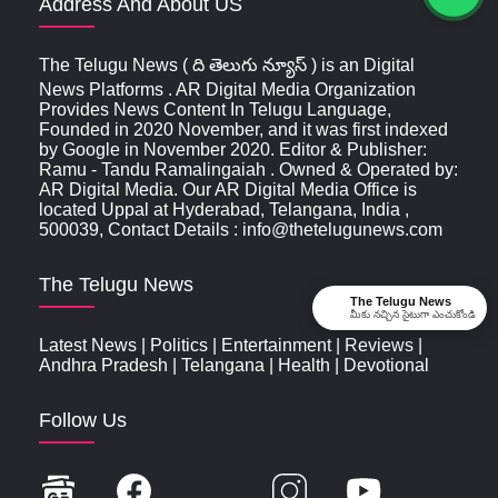
Address And About US
The Telugu News ( ది తెలుగు న్యూస్‌ ) is an Digital
News Platforms . AR Digital Media Organization
Provides News Content In Telugu Language,
Founded in 2020 November, and it was first indexed
by Google in November 2020. Editor & Publisher:
Ramu - Tandu Ramalingaiah . Owned & Operated by:
AR Digital Media. Our AR Digital Media Office is
located Uppal at Hyderabad, Telangana, India ,
500039, Contact Details : info@thetelugunews.com
The Telugu News
The Telugu News
మీకు నచ్చిన సైటుగా ఎంచుకోండి
Latest News
|
Politics
|
Entertainment
|
Reviews
|
Andhra Pradesh
|
Telangana
|
Health
|
Devotional
Follow Us