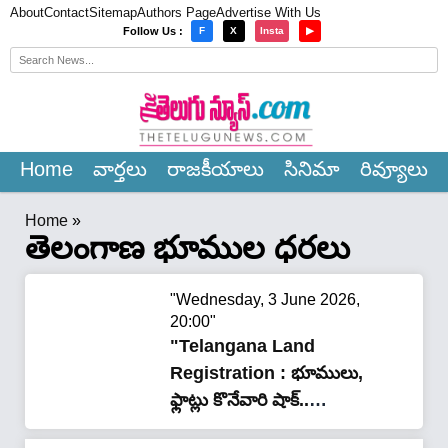
About
Contact
Sitemap
Authors Page
Advertise With Us
×
Follow Us :
F
X
Insta
▶
Home
వార్త‌లు
రాజ‌కీయాలు
సినిమా
రివ్యూలు
Home
»
తెలంగాణ భూముల ధరలు
"Wednesday, 3 June 2026,
20:00"
"Telangana Land
Registration : భూములు,
ఫ్లాట్లు కొనేవారి షాక్..
తెలంగాణలో భూముల