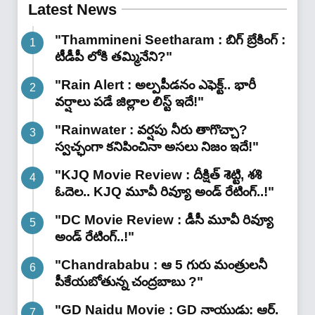
రిజిస్ట్రేషన్ విలువలు భారీ
Latest News
పెంపు..!"
"Thammineni Seetharam : బిగ్ బ్రేకింగ్ :
టీడీపీ లోకి తమ్మినేని?"
"Rain Alert : అల్పపీడనం ఎఫెక్ట్.. భారీ
వర్షాలు పడే జిల్లాల లిస్ట్ ఇదే!"
"Rainwater : వర్షపు నీరు తాగొచ్చా?
స్వచ్ఛంగా కనిపించినా అసలు నిజం ఇదే!"
"KJQ Movie Review : దీక్షిత్ శెట్టి, శశి
ఓదెల.. KJQ మూవీ రివ్యూ అండ్ రేటింగ్‌..!"
"DC Movie Review : డీసీ మూవీ రివ్యూ
అండ్ రేటింగ్‌..!"
"Chandrababu : ఆ 5 గురు మంత్రులనీ
పీకేయబోతున్న చంద్రబాబు ?"
"GD Naidu Movie : GD నాయుడు: ఆర్.