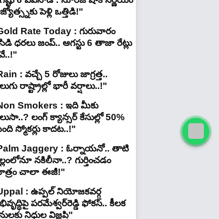
జ్యోత్స్నకు పెళ్లి ఒత్తిడి!"
Gold Rate Today : గురువారం
ిడి ధరలు జంప్.. ఆగస్టు 6 తాజా రేట్లు
ే..!"
ain : వచ్చే 5 రోజులు జాగ్రత్త..
లుగు రాష్ట్రాల్లో భారీ వ‌ర్షాలు..!"
Non Smokers : ఇది మీకు
లుసా..? లంగ్ క్యాన్సర్ కేసుల్లో 50%
ది స్మోకర్లు కాదట..!"
Palm Jaggery : ఓర్నాయనో.. తాటి
ల్లంలోనూ నకిలీనా..? గుర్తించడం
ాత్రం చాలా ఈజీ!"
Uppal : ఉప్పల్ నియోజకవర్గ
ివృద్ధిపై పరమేశ్వర్‌రెడ్డి ఫోకస్.. కీలక
ులకు నిధుల విజ్ఞప్తి"