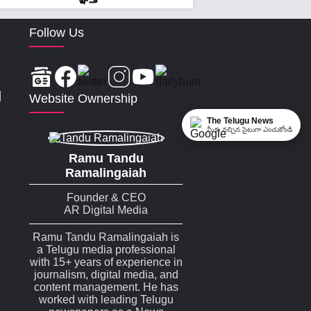
Follow Us
|
Website Ownership
The Telugu News
మీకు నచ్చిన సైటుగా ఎంచుకోండి
Ramu Tandu
Ramalingaiah
Founder & CEO
AR Digital Media
Ramu Tandu Ramalingaiah is
a Telugu media professional
with 15+ years of experience in
journalism, digital media, and
content management. He has
worked with leading Telugu