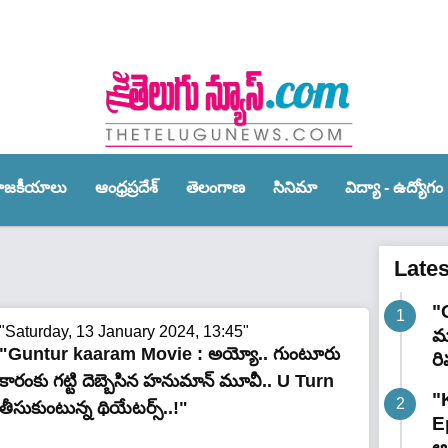
ాజ‌కీయాలు
ఆంధ్ర‌ప్ర‌దేశ్‌
తెలంగాణ‌
సినిమా
విద్యా - ఉద్యోగం
Late
"
"Saturday, 13 January 2024, 13:45"
మా
"Guntur kaaram Movie : అయ్యో.. గుంటూరు
రి
కారంకు గ‌ట్టి దెబ్బెసిన హ‌నుమాన్ మూవీ.. U Turn
"
తీసుకుంటున్న థియేట‌ర్స్‌..!"
E
ఆగ