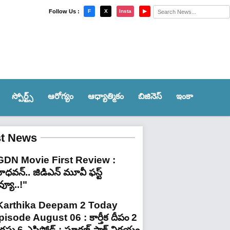
×
Follow Us :
F
X
Insta
▶
స్పోర్ట్స్‌
ఆరోగ్యం
ఆధ్యాత్మికం
బిజినెస్
ఇంకా
st News
GDN Movie First Review :
ధవన్.. జిడిఎన్ మూవీ ఫ‌స్ట్
వ్యూ..!"
Karthika Deepam 2 Today
pisode August 06 : కార్తీక దీపం 2
ష్టు 6 ఎపిసోడ్ : సూరజ్ షాక్ నిర్ణయం