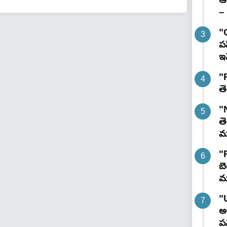
– 
"
పస
ఇవ
"R
తె
"
తె
మం
"
బె
మ
"
అభ
పన