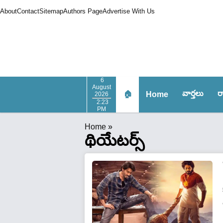
About
Contact
Sitemap
Authors Page
Advertise With Us
6
August
వార్త‌లు
ర
🏠
Home
2026
2:23
PM
Home
»
థియేట‌ర్స్‌