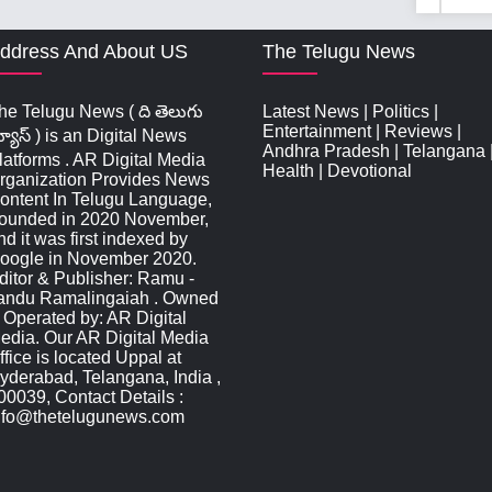
ddress And About US
The Telugu News
he Telugu News ( ది తెలుగు
Latest News
|
Politics
|
Entertainment
|
Reviews
|
్యూస్‌ ) is an Digital News
Andhra Pradesh
|
Telangana
latforms . AR Digital Media
Health
|
Devotional
rganization Provides News
ontent In Telugu Language,
ounded in 2020 November,
nd it was first indexed by
oogle in November 2020.
ditor & Publisher: Ramu -
andu Ramalingaiah . Owned
 Operated by: AR Digital
edia. Our AR Digital Media
ffice is located Uppal at
yderabad, Telangana, India ,
00039, Contact Details :
nfo@thetelugunews.com