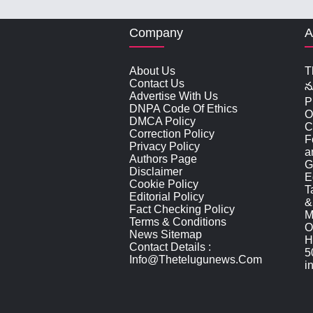
Company
A
About Us
T
Contact Us
న
Advertise With Us
P
DNPA Code Of Ethics
O
DMCA Policy
C
Correction Policy
F
Privacy Policy
a
Authors Page
G
Disclaimer
E
Cookie Policy
T
Editorial Policy
&
Fact Checking Policy
M
Terms & Conditions
O
News Sitemap
H
Contact Details :
5
Info@thetelugunews.com
i