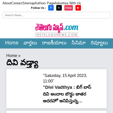
About
Contact
Sitemap
Authors Page
Advertise With Us
×
Follow Us :
F
X
Insta
▶
Home
వార్త‌లు
రాజ‌కీయాలు
సినిమా
రివ్యూలు
Home
»
దివి వడ్త్యా
"Saturday, 15 April 2023,
11:00"
"Divi Vadthya : బిగ్ బాస్
దివి అందాల బొడ్డు జాతర
అదరహో అనిపిస్తున్న
వీడియో..!!"