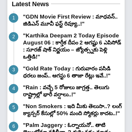
Latest News
"GDN Movie First Review : మాధవన్..
జిడిఎన్ మూవీ ఫ‌స్ట్ రివ్యూ..!"
"Karthika Deepam 2 Today Episode
August 06 : కార్తీక దీపం 2 ఆగష్టు 6 ఎపిసోడ్
: సూరజ్ షాక్ నిర్ణయం – జ్యోత్స్నకు పెళ్లి
ఒత్తిడి!"
"Gold Rate Today : గురువారం పసిడి
ధరలు జంప్.. ఆగస్టు 6 తాజా రేట్లు ఇవే..!"
"Rain : వచ్చే 5 రోజులు జాగ్రత్త.. తెలుగు
రాష్ట్రాల్లో భారీ వ‌ర్షాలు..!"
"Non Smokers : ఇది మీకు తెలుసా..? లంగ్
క్యాన్సర్ కేసుల్లో 50% మంది స్మోకర్లు కాదట..!"
"Palm Jaggery : ఓర్నాయనో.. తాటి