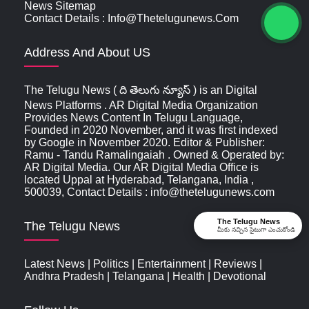
News Sitemap
Contact Details : Info@thetelugunews.com
Address And About US
The Telugu News ( ది తెలుగు న్యూస్‌ ) is an Digital
News Platforms . AR Digital Media Organization
Provides News Content In Telugu Language,
Founded in 2020 November, and it was first indexed
by Google in November 2020. Editor & Publisher:
Ramu - Tandu Ramalingaiah . Owned & Operated by:
AR Digital Media. Our AR Digital Media Office is
located Uppal at Hyderabad, Telangana, India ,
500039, Contact Details : info@thetelugunews.com
The Telugu News
The Telugu News
మీకు నచ్చిన సైటుగా ఎంచుకోండి
Latest News
|
Politics
|
Entertainment
|
Reviews
|
Andhra Pradesh
|
Telangana
|
Health
|
Devotional