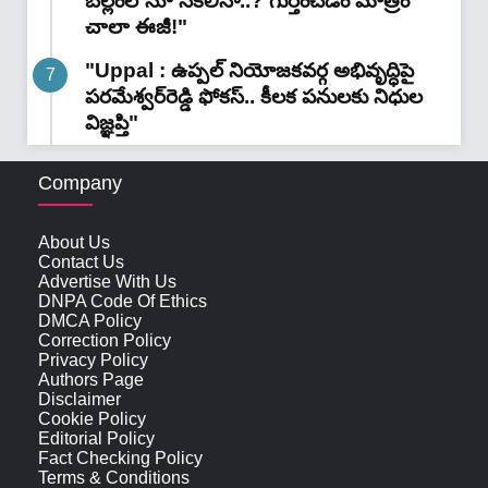
బెల్లంలోనూ నకిలీనా..? గుర్తించడం మాత్రం
చాలా ఈజీ!"
"Uppal : ఉప్పల్ నియోజకవర్గ అభివృద్ధిపై
పరమేశ్వర్‌రెడ్డి ఫోకస్.. కీలక పనులకు నిధుల
విజ్ఞప్తి"
Company
About Us
Contact Us
Advertise With Us
DNPA Code Of Ethics
DMCA Policy
Correction Policy
Privacy Policy
Authors Page
Disclaimer
Cookie Policy
Editorial Policy
Fact Checking Policy
Terms & Conditions