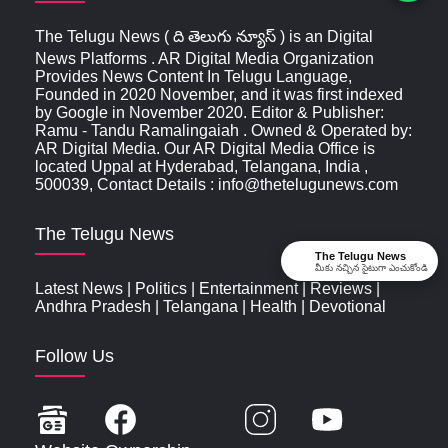
The Telugu News ( ది తెలుగు న్యూస్‌ ) is an Digital
News Platforms . AR Digital Media Organization
Provides News Content In Telugu Language,
Founded in 2020 November, and it was first indexed
by Google in November 2020. Editor & Publisher:
Ramu - Tandu Ramalingaiah . Owned & Operated by:
AR Digital Media. Our AR Digital Media Office is
located Uppal at Hyderabad, Telangana, India ,
500039, Contact Details : info@thetelugunews.com
The Telugu News
The Telugu News
మీకు నచ్చిన సైటుగా ఎంచుకోండి
Latest News
|
Politics
|
Entertainment
|
Reviews
|
Andhra Pradesh
|
Telangana
|
Health
|
Devotional
Follow Us