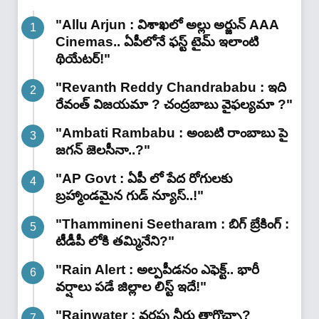
"Allu Arjun : విశాఖలో అల్లు అర్జున్ AAA
Cinemas.. ఏపీలోనే ఫస్ట్ టైమ్ ఇలాంటి
థియేటర్!"
"Revanth Reddy Chandrababu : ఇది
రేవంత్ విజయమా ? చంద్రబాబు వైఫల్యమా ?"
"Ambati Rambabu : అంబటి రాంబాబు పై
జగన్ జెలసీనా..?"
"AP Govt : ఏపీ లో పేద రోగులకు
బ్రహ్మాండమైన గుడ్ న్యూస్..!"
"Thammineni Seetharam : బిగ్ బ్రేకింగ్ :
టీడీపీ లోకి తమ్మినేని?"
"Rain Alert : అల్పపీడనం ఎఫెక్ట్.. భారీ
వర్షాలు పడే జిల్లాల లిస్ట్ ఇదే!"
"Rainwater : వర్షపు నీరు తాగొచ్చా?