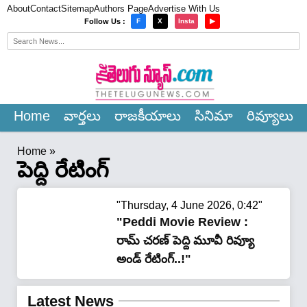
About
Contact
Sitemap
Authors Page
Advertise With Us
×
Follow Us :
F
X
Insta
▶
Home
వార్త‌లు
రాజ‌కీయాలు
సినిమా
రివ్యూలు
Home
»
పెద్ది రేటింగ్
"Thursday, 4 June 2026, 0:42"
"Peddi Movie Review :
రామ్ చరణ్ పెద్ది మూవీ రివ్యూ
అండ్ రేటింగ్‌..!"
Latest News