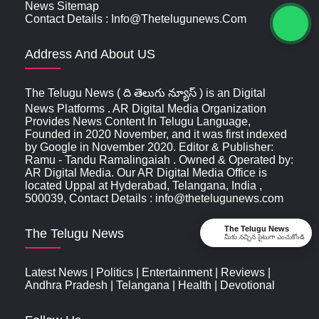
News Sitemap
Contact Details : Info@thetelugunews.com
Address And About US
The Telugu News ( ది తెలుగు న్యూస్‌ ) is an Digital
News Platforms . AR Digital Media Organization
Provides News Content In Telugu Language,
Founded in 2020 November, and it was first indexed
by Google in November 2020. Editor & Publisher:
Ramu - Tandu Ramalingaiah . Owned & Operated by:
AR Digital Media. Our AR Digital Media Office is
located Uppal at Hyderabad, Telangana, India ,
500039, Contact Details : info@thetelugunews.com
The Telugu News
The Telugu News
మీకు నచ్చిన సైటుగా ఎంచుకోండి
Latest News
|
Politics
|
Entertainment
|
Reviews
|
Andhra Pradesh
|
Telangana
|
Health
|
Devotional