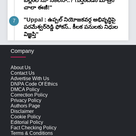
బెల్లంలోనూ నకిలీనా..? గుర్తించడం మాత్రం
చాలా ఈజీ!"
"Uppal : ఉప్పల్ నియోజకవర్గ అభివృద్ధిపై
పరమేశ్వర్‌రెడ్డి ఫోకస్.. కీలక పనులకు నిధుల
విజ్ఞప్తి"
Company
About Us
Contact Us
Advertise With Us
DNPA Code Of Ethics
DMCA Policy
Correction Policy
Privacy Policy
Authors Page
Disclaimer
Cookie Policy
Editorial Policy
Fact Checking Policy
Terms & Conditions