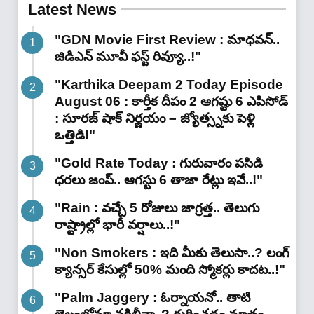
Latest News
"GDN Movie First Review : మాధవన్..
జిడిఎన్ మూవీ ఫ‌స్ట్ రివ్యూ..!"
"Karthika Deepam 2 Today Episode
August 06 : కార్తీక దీపం 2 ఆగష్టు 6 ఎపిసోడ్
: సూరజ్ షాక్ నిర్ణయం – జ్యోత్స్నకు పెళ్లి
ఒత్తిడి!"
"Gold Rate Today : గురువారం పసిడి
ధరలు జంప్.. ఆగస్టు 6 తాజా రేట్లు ఇవే..!"
"Rain : వచ్చే 5 రోజులు జాగ్రత్త.. తెలుగు
రాష్ట్రాల్లో భారీ వ‌ర్షాలు..!"
"Non Smokers : ఇది మీకు తెలుసా..? లంగ్
క్యాన్సర్ కేసుల్లో 50% మంది స్మోకర్లు కాదట..!"
"Palm Jaggery : ఓర్నాయనో.. తాటి