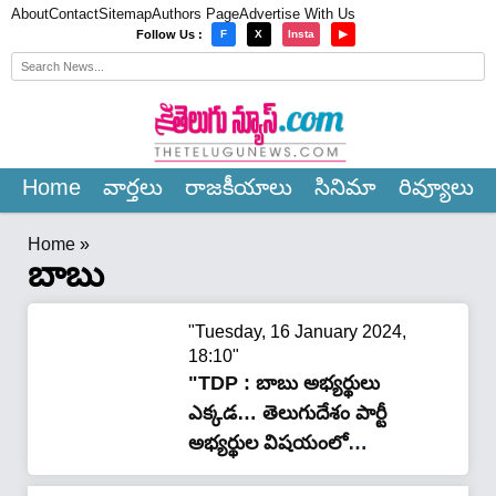
About
Contact
Sitemap
Authors Page
Advertise With Us
×
Follow Us :
F
X
Insta
▶
Home
వార్త‌లు
రాజ‌కీయాలు
సినిమా
రివ్యూలు
Home
»
బాబు
"Tuesday, 16 January 2024,
18:10"
"TDP : బాబు అభ్యర్థులు
ఎక్కడ… తెలుగుదేశం పార్టీ
అభ్యర్థుల విషయంలో
డైల‌మా..?"