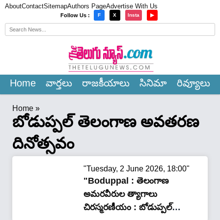
About
Contact
Sitemap
Authors Page
Advertise With Us
×
Follow Us :
F
X
Insta
▶
Home
వార్త‌లు
రాజ‌కీయాలు
సినిమా
రివ్యూలు
Home
»
బోడుప్పల్ తెలంగాణ అవతరణ
దినోత్సవం
"Tuesday, 2 June 2026, 18:00"
"Boduppal : తెలంగాణ
అమరవీరుల త్యాగాలు
చిరస్మరణీయం : బోడుప్పల్‌