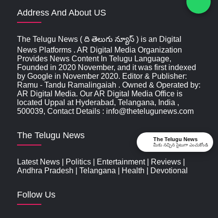
Address And About US
The Telugu News ( ది తెలుగు న్యూస్‌ ) is an Digital
News Platforms . AR Digital Media Organization
Provides News Content In Telugu Language,
Founded in 2020 November, and it was first indexed
by Google in November 2020. Editor & Publisher:
Ramu - Tandu Ramalingaiah . Owned & Operated by:
AR Digital Media. Our AR Digital Media Office is
located Uppal at Hyderabad, Telangana, India ,
500039, Contact Details : info@thetelugunews.com
The Telugu News
The Telugu News
మీకు నచ్చిన సైటుగా ఎంచుకోండి
Latest News
|
Politics
|
Entertainment
|
Reviews
|
Andhra Pradesh
|
Telangana
|
Health
|
Devotional
Follow Us