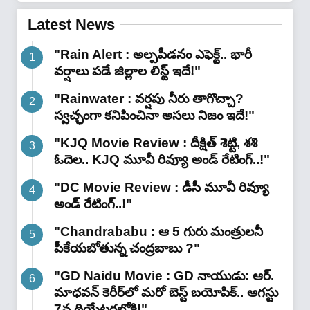
సింగిరెడ్డి పద్మారెడ్డి"
Latest News
"Rain Alert : అల్పపీడనం ఎఫెక్ట్.. భారీ
వర్షాలు పడే జిల్లాల లిస్ట్ ఇదే!"
"Rainwater : వర్షపు నీరు తాగొచ్చా?
స్వచ్ఛంగా కనిపించినా అసలు నిజం ఇదే!"
"KJQ Movie Review : దీక్షిత్ శెట్టి, శశి
ఓదెల.. KJQ మూవీ రివ్యూ అండ్ రేటింగ్‌..!"
"DC Movie Review : డీసీ మూవీ రివ్యూ
అండ్ రేటింగ్‌..!"
"Chandrababu : ఆ 5 గురు మంత్రులనీ
పీకేయబోతున్న చంద్రబాబు ?"
"GD Naidu Movie : GD నాయుడు: ఆర్.
మాధవన్‌ కెరీర్‌లో మరో బెస్ట్ బయోపిక్.. ఆగస్టు
7న థియేటర్లలోకి!"