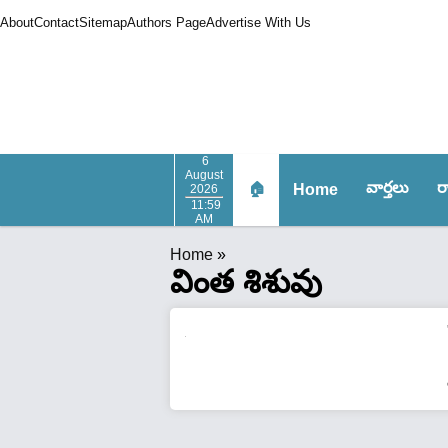
About
Contact
Sitemap
Authors Page
Advertise With Us
6
August
వార్త‌లు
ర
🏠
Home
2026
11:59
AM
Home
»
వింత శిశువు