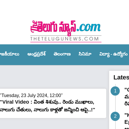
ాజ‌కీయాలు
ఆంధ్ర‌ప్ర‌దేశ్‌
తెలంగాణ‌
సినిమా
విద్యా - ఉద్యోగం
Late
"
"Tuesday, 23 July 2024, 12:00"
మా
"Viral Video : వింత శిశువు.. రెండు ముఖాలు,
రి
నాలుగు చేతులు, నాలుగు కాళ్లతో జ‌న్మించి ఆపై..!"
"
E
ఆగ