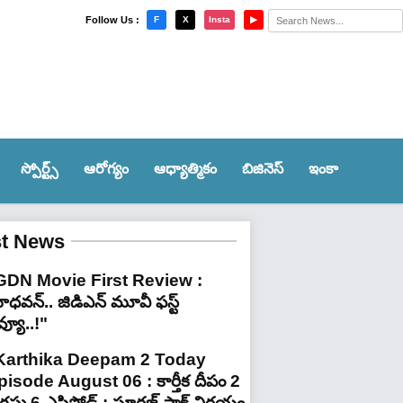
×
Follow Us :
F
X
Insta
▶
స్పోర్ట్స్‌
ఆరోగ్యం
ఆధ్యాత్మికం
బిజినెస్
ఇంకా
st News
GDN Movie First Review :
ధవన్.. జిడిఎన్ మూవీ ఫ‌స్ట్
వ్యూ..!"
Karthika Deepam 2 Today
pisode August 06 : కార్తీక దీపం 2
ష్టు 6 ఎపిసోడ్ : సూరజ్ షాక్ నిర్ణయం