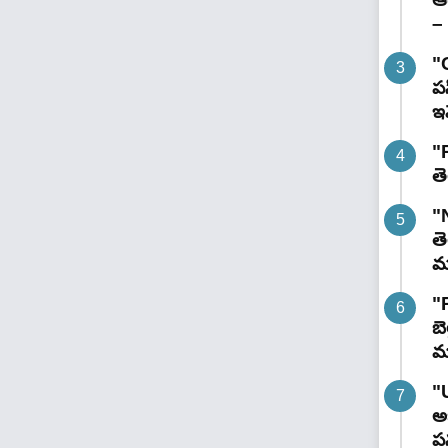
– 
"
పస
ఇవ
"R
తె
"
తె
మం
"
బె
మ
"
అభ
పన