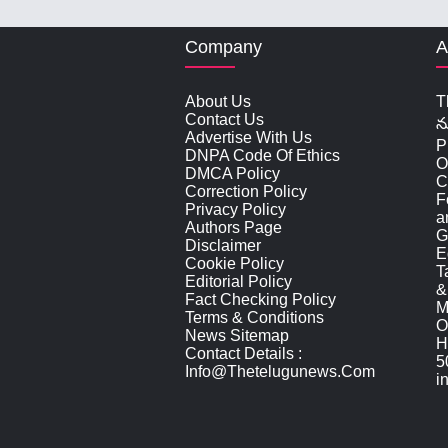
Company
A
About Us
T
Contact Us
న
Advertise With Us
P
DNPA Code Of Ethics
O
DMCA Policy
C
Correction Policy
F
Privacy Policy
a
Authors Page
G
Disclaimer
E
Cookie Policy
T
Editorial Policy
&
Fact Checking Policy
M
Terms & Conditions
O
News Sitemap
H
Contact Details :
5
Info@thetelugunews.com
i