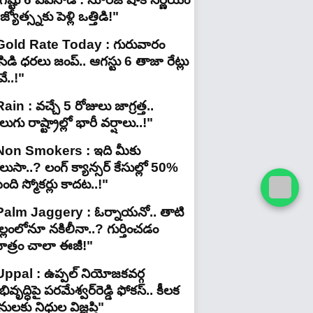
జ్యోత్స్నకు పెళ్లి ఒత్తిడి!"
Gold Rate Today : గురువారం
ిడి ధరలు జంప్.. ఆగస్టు 6 తాజా రేట్లు
ే..!"
ain : వచ్చే 5 రోజులు జాగ్రత్త..
లుగు రాష్ట్రాల్లో భారీ వ‌ర్షాలు..!"
Non Smokers : ఇది మీకు
లుసా..? లంగ్ క్యాన్సర్ కేసుల్లో 50%
ది స్మోకర్లు కాదట..!"
Palm Jaggery : ఓర్నాయనో.. తాటి
ల్లంలోనూ నకిలీనా..? గుర్తించడం
ాత్రం చాలా ఈజీ!"
Uppal : ఉప్పల్ నియోజకవర్గ
ివృద్ధిపై పరమేశ్వర్‌రెడ్డి ఫోకస్.. కీలక
ులకు నిధుల విజ్ఞప్తి"