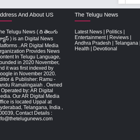
ddress And About US
The Telugu News
he Telugu News ( ది తెలుగు
Latest News
|
Politics
|
Entertainment
|
Reviews
|
్యూస్‌ ) is an Digital News
Andhra Pradesh
|
Telangana
latforms . AR Digital Media
Health
|
Devotional
rganization Provides News
ontent In Telugu Language,
ounded in 2020 November,
nd it was first indexed by
oogle in November 2020.
ditor & Publisher: Ramu -
andu Ramalingaiah . Owned
 Operated by: AR Digital
edia. Our AR Digital Media
ffice is located Uppal at
yderabad, Telangana, India ,
00039, Contact Details :
nfo@thetelugunews.com