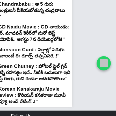
Chandrababu : ఆ 5 గురు
ంత్రులనీ పీకేయబోతున్న చంద్రబాబు
"
GD Naidu Movie : GD నాయుడు:
్. మాధవన్‌ కెరీర్‌లో మరో బెస్ట్
యోపిక్.. ఆగస్టు 7న థియేటర్లలోకి!"
Monsoon Curd : వర్షాల్లో పెరుగు
ినాలంటే ఈ రూల్స్ తప్పనిసరి..!"
reen Chutney : హోటల్ స్టైల్ గ్రీన్
్నీ రహస్యం ఇదే.. నీటికి బదులుగా ఇది
స్తే రంగు, రుచి రెండూ అదిరిపోతాయి"
Korean Kanakaraju Movie
eview : కొరియన్ కనకరాజు మూవీ
వ్యూ అండ్ రేటింగ్‌..!"
Follow Us