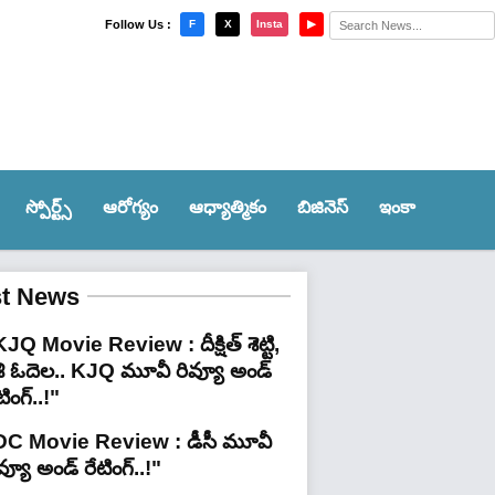
×
Follow Us :
F
X
Insta
▶
స్పోర్ట్స్‌
ఆరోగ్యం
ఆధ్యాత్మికం
బిజినెస్
ఇంకా
st News
JQ Movie Review : దీక్షిత్ శెట్టి,
శి ఓదెల.. KJQ మూవీ రివ్యూ అండ్
టింగ్‌..!"
DC Movie Review : డీసీ మూవీ
వ్యూ అండ్ రేటింగ్‌..!"