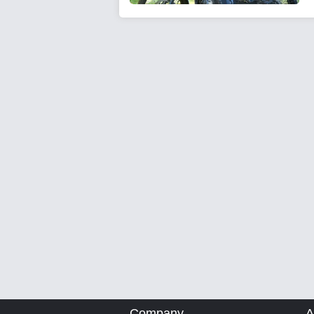
Company
A