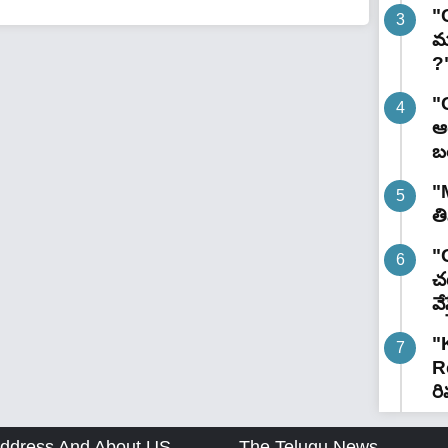
"
మ
?
"
ఆర
బ
"
త
"G
చట
వే
"
R
రి
ddress And About US
The Telugu News