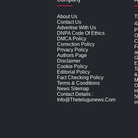
About Us
T
Contact Us
న
Advertise With Us
P
DNPA Code Of Ethics
O
DMCA Policy
C
Correction Policy
F
Privacy Policy
a
Authors Page
G
Disclaimer
E
Cookie Policy
T
Editorial Policy
&
Fact Checking Policy
M
Terms & Conditions
O
News Sitemap
H
Contact Details :
5
Info@thetelugunews.com
i