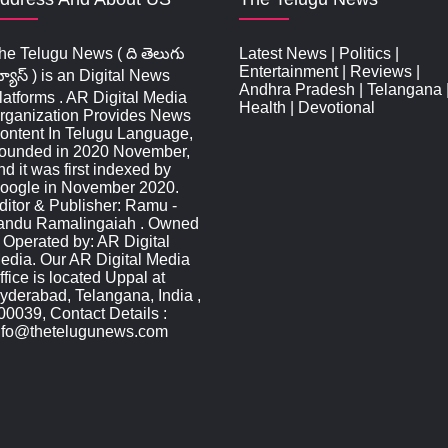
he Telugu News ( ది తెలుగు
Latest News
|
Politics
|
Entertainment
|
Reviews
|
్యూస్‌ ) is an Digital News
Andhra Pradesh
|
Telangana
latforms . AR Digital Media
Health
|
Devotional
rganization Provides News
ontent In Telugu Language,
ounded in 2020 November,
nd it was first indexed by
oogle in November 2020.
ditor & Publisher: Ramu -
andu Ramalingaiah . Owned
 Operated by: AR Digital
edia. Our AR Digital Media
ffice is located Uppal at
yderabad, Telangana, India ,
00039, Contact Details :
nfo@thetelugunews.com