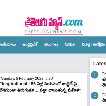
ాజ‌కీయాలు
ఆంధ్ర‌ప్ర‌దేశ్‌
తెలంగాణ‌
సినిమా
విద్యా - ఉద్యోగం
Late
"K
"Sunday, 6 February 2022, 8:20"
శ
"Inspirational : 56 ఏళ్ల వయసులో బుల్లెట్ పై
రే
దేశమంతా తిరుగుతూ… సత్తా చాటుతున్న మహిళ"
"
రి