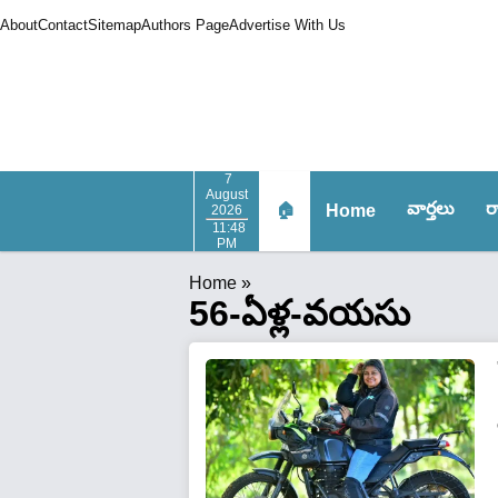
About
Contact
Sitemap
Authors Page
Advertise With Us
7
August
వార్త‌లు
ర
🏠
Home
2026
11:48
PM
Home
»
56-ఏళ్ల-వయసు