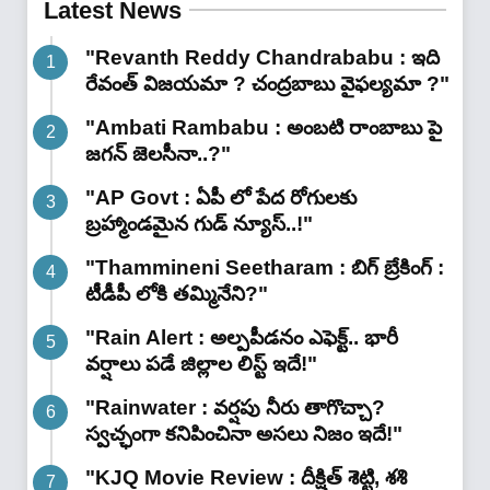
Latest News
"Revanth Reddy Chandrababu : ఇది
రేవంత్ విజయమా ? చంద్రబాబు వైఫల్యమా ?"
"Ambati Rambabu : అంబటి రాంబాబు పై
జగన్ జెలసీనా..?"
"AP Govt : ఏపీ లో పేద రోగులకు
బ్రహ్మాండమైన గుడ్ న్యూస్..!"
"Thammineni Seetharam : బిగ్ బ్రేకింగ్ :
టీడీపీ లోకి తమ్మినేని?"
"Rain Alert : అల్పపీడనం ఎఫెక్ట్.. భారీ
వర్షాలు పడే జిల్లాల లిస్ట్ ఇదే!"
"Rainwater : వర్షపు నీరు తాగొచ్చా?
స్వచ్ఛంగా కనిపించినా అసలు నిజం ఇదే!"
"KJQ Movie Review : దీక్షిత్ శెట్టి, శశి