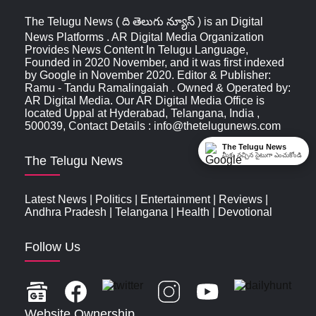
The Telugu News ( ది తెలుగు న్యూస్‌ ) is an Digital
News Platforms . AR Digital Media Organization
Provides News Content In Telugu Language,
Founded in 2020 November, and it was first indexed
by Google in November 2020. Editor & Publisher:
Ramu - Tandu Ramalingaiah . Owned & Operated by:
AR Digital Media. Our AR Digital Media Office is
located Uppal at Hyderabad, Telangana, India ,
500039, Contact Details : info@thetelugunews.com
The Telugu News
మీకు నచ్చిన సైటుగా ఎంచుకోండి
The Telugu News
Latest News
|
Politics
|
Entertainment
|
Reviews
|
Andhra Pradesh
|
Telangana
|
Health
|
Devotional
Follow Us
Website Ownership