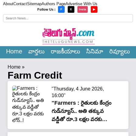
About
Contact
Sitemap
Authors Page
Advertise With Us
×
Follow Us :
F
X
Insta
▶
Home
వార్త‌లు
రాజ‌కీయాలు
సినిమా
రివ్యూలు
Home
»
Farm Credit
"Thursday, 4 June 2026,
16:00"
"Farmers : రైతులకు కేంద్రం
గుడ్‌న్యూస్.. అతి త‌క్కువ
వ‌డ్డీతో రూ.3 లక్షల వరకు
లోన్..!"