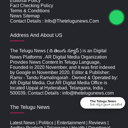
Editorial Policy
Fact Checking Policy
Terms & Conditions
News Sitemap
Contact Details : Info@thetelugunews.com
Address And About US
The Telugu News ( ది తెలుగు న్యూస్‌ ) is an Digital
News Platforms . AR Digital Media Organization
Provides News Content In Telugu Language,
Founded in 2020 November, and it was first indexed
by Google in November 2020. Editor & Publisher:
Ramu - Tandu Ramalingaiah . Owned & Operated by:
AR Digital Media. Our AR Digital Media Office is
located Uppal at Hyderabad, Telangana, India ,
500039, Contact Details : info@thetelugunews.com
The Telugu News
మీకు నచ్చిన సైటుగా ఎంచుకోండి
The Telugu News
Latest News
|
Politics
|
Entertainment
|
Reviews
|
Andhra Pradesh
|
Telangana
|
Health
|
Devotional