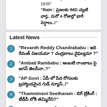
18:00"
"Rain : ప్ర‌జ‌ల‌కు IMD చ‌ల్ల‌టి
వార్త‌.. మరో 4 రోజుల్లో భారీ
వర్షాలు..!"
Latest News
"Revanth Reddy Chandrababu : ఇది
రేవంత్ విజయమా ? చంద్రబాబు వైఫల్యమా ?"
"Ambati Rambabu : అంబటి రాంబాబు పై
జగన్ జెలసీనా..?"
"AP Govt : ఏపీ లో పేద రోగులకు
బ్రహ్మాండమైన గుడ్ న్యూస్..!"
"Thammineni Seetharam : బిగ్ బ్రేకింగ్ :
టీడీపీ లోకి తమ్మినేని?"