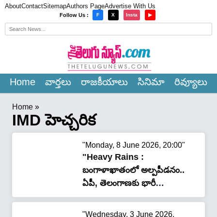
About
Contact
Sitemap
Authors Page
Advertise With Us
×
Follow Us :
F
X
Insta
▶
Home
వార్త‌లు
రాజ‌కీయాలు
సినిమా
రివ్యూలు
Home
»
IMD హెచ్చరిక
"Monday, 8 June 2026, 20:00"
"Heavy Rains :
బంగాళాఖాతంలో అల్పపీడనం..
ఏపీ, తెలంగాణకు భారీ
వర్షాలు..!"
"Wednesday, 3 June 2026,