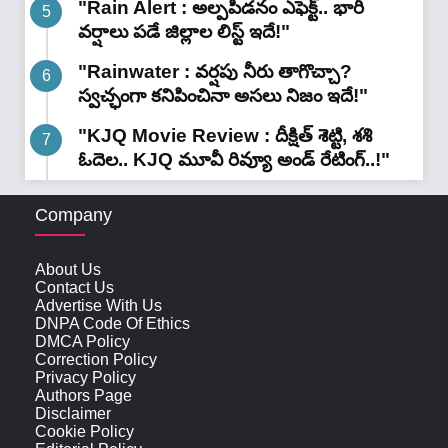
"Rain Alert : అల్పపీడనం ఎఫెక్ట్.. భారీ
వర్షాలు పడే జిల్లాల లిస్ట్ ఇదే!"
"Rainwater : వర్షపు నీరు తాగొచ్చా?
స్వచ్ఛంగా కనిపించినా అసలు నిజం ఇదే!"
"KJQ Movie Review : దీక్షిత్ శెట్టి, శశి
ఓదెల.. KJQ మూవీ రివ్యూ అండ్ రేటింగ్‌..!"
Company
About Us
Contact Us
Advertise With Us
DNPA Code Of Ethics
DMCA Policy
Correction Policy
Privacy Policy
Authors Page
Disclaimer
Cookie Policy