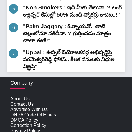
"Non Smokers : ఇది మీకు తెలుసా..? లంగ్
క్యాన్సర్ కేసుల్లో 50% మంది స్మోకర్లు కాదట..!"
"Palm Jaggery : ఓర్నాయనో.. తాటి
బెల్లంలోనూ నకిలీనా..? గుర్తించడం మాత్రం
చాలా ఈజీ!"
"Uppal : ఉప్పల్ నియోజకవర్గ అభివృద్ధిపై
పరమేశ్వర్‌రెడ్డి ఫోకస్.. కీలక పనులకు నిధుల
విజ్ఞప్తి"
Company
About Us
Contact Us
Advertise With Us
DNPA Code Of Ethics
DMCA Policy
Correction Policy
Privacy Policy