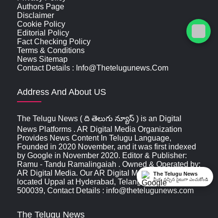
Authors Page
Disclaimer
Cookie Policy
Editorial Policy
Fact Checking Policy
Terms & Conditions
News Sitemap
Contact Details : Info@thetelugunews.com
Address And About US
The Telugu News ( ది తెలుగు న్యూస్‌ ) is an Digital
News Platforms . AR Digital Media Organization
Provides News Content In Telugu Language,
Founded in 2020 November, and it was first indexed
by Google in November 2020. Editor & Publisher:
Ramu - Tandu Ramalingaiah . Owned & Operated by:
AR Digital Media. Our AR Digital Media Office is
The Telugu News
మీకు నచ్చిన సైటుగా ఎంచుకోండి
located Uppal at Hyderabad, Telangana, India ,
500039, Contact Details : info@thetelugunews.com
The Telugu News