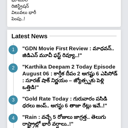
తెలంగాణలో భూముల
రిజిస్ట్రేషన్ విలువలు భారీ
పెంపు..!"
Latest News
"GDN Movie First Review : మాధవన్..
జిడిఎన్ మూవీ ఫ‌స్ట్ రివ్యూ..!"
"Karthika Deepam 2 Today Episode
August 06 : కార్తీక దీపం 2 ఆగష్టు 6 ఎపిసోడ్
: సూరజ్ షాక్ నిర్ణయం – జ్యోత్స్నకు పెళ్లి
ఒత్తిడి!"
"Gold Rate Today : గురువారం పసిడి
ధరలు జంప్.. ఆగస్టు 6 తాజా రేట్లు ఇవే..!"
"Rain : వచ్చే 5 రోజులు జాగ్రత్త.. తెలుగు
రాష్ట్రాల్లో భారీ వ‌ర్షాలు..!"