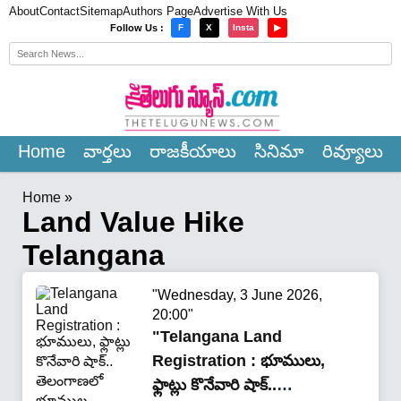
About
Contact
Sitemap
Authors Page
Advertise With Us
×
Follow Us :
F
X
Insta
▶
Home
వార్త‌లు
రాజ‌కీయాలు
సినిమా
రివ్యూలు
Home
»
Land Value Hike
Telangana
"Wednesday, 3 June 2026,
20:00"
"Telangana Land
Registration : భూములు,
ఫ్లాట్లు కొనేవారి షాక్..