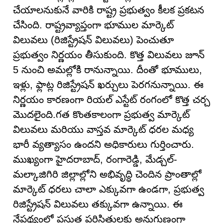
చేయాలనుకునే వారికి రాష్ట్ర ప్రభుత్వం కీలక ప్రకటన
చేసింది. రాష్ట్రవ్యాప్తంగా భూముల మార్కెట్
విలువలు (రిజిస్ట్రేషన్ విలువలు) పెంచుతూ
ప్రభుత్వం నిర్ణయం తీసుకుంది. కొత్త విలువలు జూన్
5 నుంచి అమల్లోకి రానున్నాయి. దీంతో భూములు,
ఇళ్లు, ఫ్లాట్ల రిజిస్ట్రేషన్ ఖర్చులు పెరగనున్నాయి. ఈ
నిర్ణయం కారణంగా రియల్ ఎస్టేట్ రంగంలో కొత్త చర్చ
మొదలైంది.గత కొంతకాలంగా ప్రభుత్వ మార్కెట్
విలువలు మరియు వాస్తవ మార్కెట్ ధరల మధ్య
భారీ వ్యత్యాసం ఉందని అధికారులు గుర్తించారు.
ముఖ్యంగా హైదరాబాద్, రంగారెడ్డి, మేడ్చల్-
మల్కాజిగిరి జిల్లాల్లోని అభివృద్ధి చెందిన ప్రాంతాల్లో
మార్కెట్ ధరలు చాలా ఎక్కువగా ఉండగా, ప్రభుత్వ
రిజిస్ట్రేషన్ విలువలు తక్కువగా ఉన్నాయి. ఈ
నేపథ్యంలో ప్రస్తుత పరిస్థితులకు అనుగుణంగా