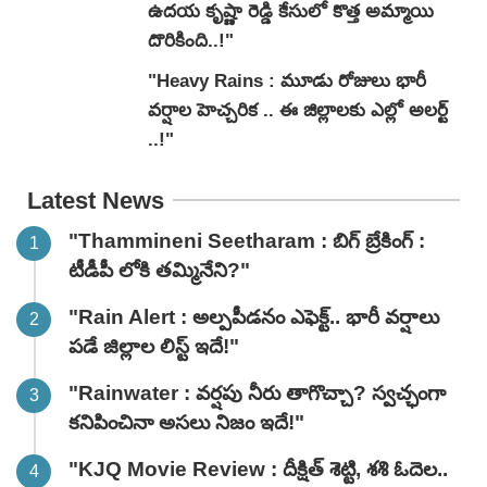
ఉదయ కృష్ణా రెడ్డి కేసులో కొత్త అమ్మాయి
దొరికింది..!"
"Heavy Rains : మూడు రోజులు భారీ
వర్షాల హెచ్చరిక .. ఈ జిల్లాలకు ఎల్లో అలర్ట్
..!"
Latest News
"Thammineni Seetharam : బిగ్ బ్రేకింగ్ :
టీడీపీ లోకి తమ్మినేని?"
"Rain Alert : అల్పపీడనం ఎఫెక్ట్.. భారీ వర్షాలు
పడే జిల్లాల లిస్ట్ ఇదే!"
"Rainwater : వర్షపు నీరు తాగొచ్చా? స్వచ్ఛంగా
కనిపించినా అసలు నిజం ఇదే!"
"KJQ Movie Review : దీక్షిత్ శెట్టి, శశి ఓదెల..