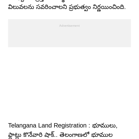
విలువలను సవరించాలని ప్రభుత్వం నిర్ణయించింది.
Telangana Land Registration : భూములు,
ఫ్లాట్లు కొనేవారి షాక్.. తెలంగాణలో భూముల