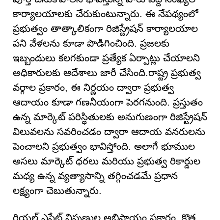
కార్యాలయాలకు చేరుకుంటున్నారు. ఈ నేపథ్యంలో
ప్రభుత్వం తాత్కాలికంగా రిజిస్ట్రేషన్ కార్యాలయాల
పని వేళలను కూడా పొడిగించింది. ప్రజలకు
ఇబ్బందులు కలగకుండా ప్రత్యేక ఏర్పాట్లు చేయాలని
అధికారులకు ఆదేశాలు జారీ చేసింది.రాష్ట్ర ప్రభుత్వ
వర్గాల ప్రకారం, ఈ నిర్ణయం ద్వారా ప్రభుత్వ
ఆదాయం కూడా గణనీయంగా పెరగనుంది. ప్రస్తుతం
ఉన్న మార్కెట్ పరిస్థితులకు అనుగుణంగా రిజిస్ట్రేషన్
విలువలను సవరించడం ద్వారా ఆదాయ వనరులను
పెంచాలని ప్రభుత్వం భావిస్తోంది. అలాగే భూముల
అసలు మార్కెట్ ధరలు మరియు ప్రభుత్వ రికార్డుల
మధ్య ఉన్న వ్యత్యాసాన్ని తగ్గించడమే ప్రధాన
లక్ష్యంగా చెబుతున్నారు.
రియల్ ఎస్టేట్ నిపుణుల అభిప్రాయం ప్రకారం, కొత్త