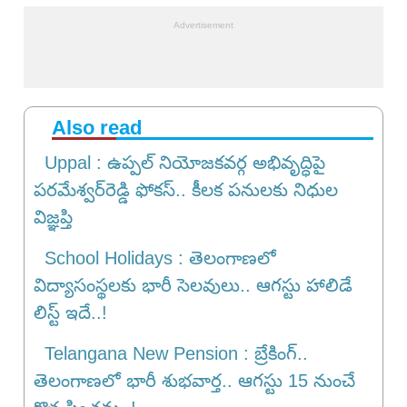
Also read
Uppal : ఉప్పల్ నియోజకవర్గ అభివృద్ధిపై
పరమేశ్వర్‌రెడ్డి ఫోకస్.. కీలక పనులకు నిధుల
విజ్ఞప్తి
School Holidays : తెలంగాణలో
విద్యాసంస్థలకు భారీ సెలవులు.. ఆగస్టు హాలిడే
లిస్ట్ ఇదే..!
Telangana New Pension : బ్రేకింగ్‌..
తెలంగాణలో భారీ శుభవార్త.. ఆగస్టు 15 నుంచే