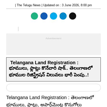
| The Telugu News | Updated on : 3 June 2026, 8:00 pm
Telangana Land Registration :
భూములు, ఫ్లాట్లు కొనేవారి షాక్.. తెలంగాణలో
భూముల రిజిస్ట్రేషన్ విలువలు భారీ పెంపు..!
Telangana Land Registration : తెలంగాణలో
భూములు, ప్లాట్లు, అపార్ట్‌మెంట్ల కొనుగోలు