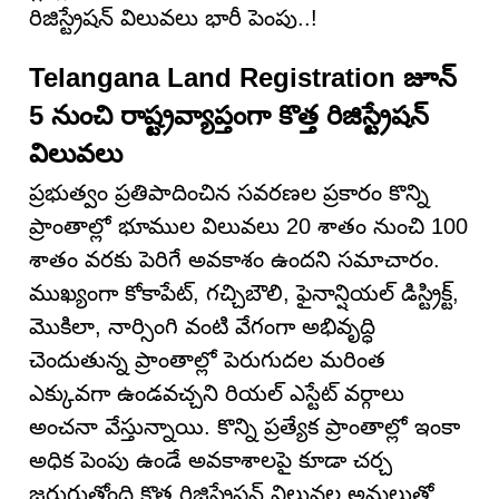
రిజిస్ట్రేషన్ విలువలు భారీ పెంపు..!
Telangana Land Registration జూన్
5 నుంచి రాష్ట్రవ్యాప్తంగా కొత్త రిజిస్ట్రేషన్
విలువలు
ప్రభుత్వం ప్రతిపాదించిన సవరణల ప్రకారం కొన్ని
ప్రాంతాల్లో భూముల విలువలు 20 శాతం నుంచి 100
శాతం వరకు పెరిగే అవకాశం ఉందని సమాచారం.
ముఖ్యంగా కోకాపేట్, గచ్చిబౌలి, ఫైనాన్షియల్ డిస్ట్రిక్ట్,
మొకిలా, నార్సింగి వంటి వేగంగా అభివృద్ధి
చెందుతున్న ప్రాంతాల్లో పెరుగుదల మరింత
ఎక్కువగా ఉండవచ్చని రియల్ ఎస్టేట్ వర్గాలు
అంచనా వేస్తున్నాయి. కొన్ని ప్రత్యేక ప్రాంతాల్లో ఇంకా
అధిక పెంపు ఉండే అవకాశాలపై కూడా చర్చ
జరుగుతోంది.కొత్త రిజిస్ట్రేషన్ విలువల అమలుతో