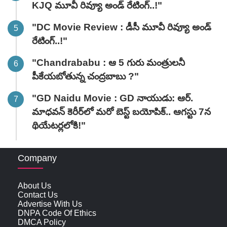
KJQ మూవీ రివ్యూ అండ్ రేటింగ్‌..!"
"DC Movie Review : డీసీ మూవీ రివ్యూ అండ్
రేటింగ్‌..!"
"Chandrababu : ఆ 5 గురు మంత్రులనీ
పీకేయబోతున్న చంద్రబాబు ?"
"GD Naidu Movie : GD నాయుడు: ఆర్.
మాధవన్‌ కెరీర్‌లో మరో బెస్ట్ బయోపిక్.. ఆగస్టు 7న
థియేటర్లలోకి!"
Company
About Us
Contact Us
Advertise With Us
DNPA Code Of Ethics
DMCA Policy