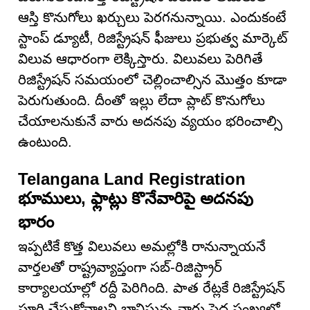
ఆస్తి కొనుగోలు ఖర్చులు పెరగనున్నాయి. ఎందుకంటే
స్టాంప్ డ్యూటీ, రిజిస్ట్రేషన్ ఫీజులు ప్రభుత్వ మార్కెట్
విలువ ఆధారంగా లెక్కిస్తారు. విలువలు పెరిగితే
రిజిస్ట్రేషన్ సమయంలో చెల్లించాల్సిన మొత్తం కూడా
పెరుగుతుంది. దీంతో ఇల్లు లేదా ప్లాట్ కొనుగోలు
చేయాలనుకునే వారు అదనపు వ్యయం భరించాల్సి
ఉంటుంది.
Telangana Land Registration
భూములు, ఫ్లాట్లు కొనేవారిపై అదనపు
భారం
ఇప్పటికే కొత్త విలువలు అమల్లోకి రానున్నాయనే
వార్తలతో రాష్ట్రవ్యాప్తంగా సబ్-రిజిస్ట్రార్
కార్యాలయాల్లో రద్దీ పెరిగింది. పాత రేట్లకే రిజిస్ట్రేషన్
పూర్తి చేసుకోవాలని భావిస్తున్న వారు పెద్ద సంఖ్యలో