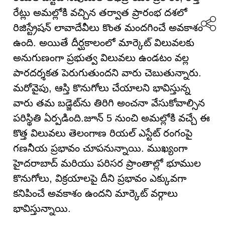
రేట్లు అమల్లోకి వచ్చిన తర్వాత ప్రారంభ దశలో
రిజిస్ట్రేషన్ లావాదేవీలు కొంత మందగించే అవకాశం
ఉంది. అయితే దీర్ఘకాలంలో మార్కెట్ విలువలకు
అనుగుణంగా ప్రభుత్వ విలువలు ఉండటం వల్ల
పారదర్శకత పెరుగుతుందని వారు చెబుతున్నారు.
మరోవైపు, ఆస్తి కొనుగోలు చేయాలని భావిస్తున్న
వారు తమ బడ్జెట్‌ను తిరిగి అంచనా వేసుకోవాల్సిన
పరిస్థితి ఏర్పడింది.జూన్ 5 నుంచి అమల్లోకి వచ్చే ఈ
కొత్త విలువలు తెలంగాణ రియల్ ఎస్టేట్ రంగంపై
గణనీయ ప్రభావం చూపనున్నాయి. ముఖ్యంగా
హైదరాబాద్ మరియు పరిసర ప్రాంతాల్లో భూముల
కొనుగోలు, విక్రయాలపై దీని ప్రభావం ఎక్కువగా
కనిపించే అవకాశం ఉందని మార్కెట్ వర్గాలు
భావిస్తున్నాయి.