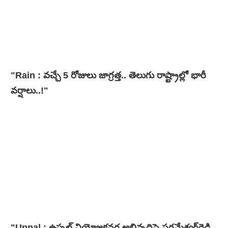
"Rain : వచ్చే 5 రోజులు జాగ్రత్త.. తెలుగు రాష్ట్రాల్లో భారీ
వ‌ర్షాలు..!"
"Uppal : ఉప్పల్ నియోజకవర్గ అభివృద్ధిపై పరమేశ్వర్‌రెడ్డి