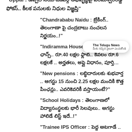
ఫోకస్.. కీలక పనులకు నిధుల విజ్ఞప్తి"
"Chandrababu Naidu : బ్రేకింగ్..
తెలంగాణా పై చంద్రబాబు సంచలన
నిర్ణయం..!"
The Telugu News
"Indiramma House: పేదలకు బంపర్
మీకు నచ్చిన సైటుగా ఎంచుకోండి
ఛాన్స్.. రూ.40 లక్షల ఫ్లాట్.. కేవలం రూ.6
లక్షలకే .. అర్హతలు, అప్లై విధానం, పూర్తి
వివరాలివే..!"
"New pensions : లబ్ధిదారులకు శుభవార్త
.. ఆగస్టు 15 నుంచి 2.25 లక్షల మందికి కొత్త
పింఛన్లు.. ఎవరికెవరికీ వస్తాయంటే?"
"School Holidays : తెలంగాణలో
విద్యాసంస్థలకు భారీ సెలవులు.. ఆగస్టు
హాలిడే లిస్ట్ ఇదే..!"
"Trainee IPS Officer : పెద్ద ఆటగాడే ..