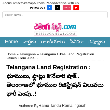
About
Contact
Sitemap
Authors Page
Advertise With Us
×
Follow Us :
F
X
Insta
▶
Home
వార్త‌లు
రాజ‌కీయాలు
సినిమా
రివ్యూలు
Home
»
Telangana
» Telangana Hikes Land Registration
Values From June 5
Telangana Land Registration :
భూములు, ఫ్లాట్లు కొనేవారి షాక్..
తెలంగాణలో భూముల రిజిస్ట్రేషన్ విలువలు
భారీ పెంపు..!
Ramu Tandu Ramalingaiah
Authored By