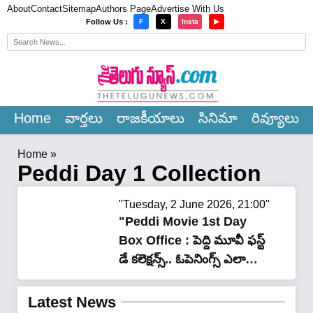
About
Contact
Sitemap
Authors Page
Advertise With Us
×
Follow Us :
F
X
Insta
▶
Home
వార్త‌లు
రాజ‌కీయాలు
సినిమా
రివ్యూలు
Home
»
Peddi Day 1 Collection
"Tuesday, 2 June 2026, 21:00"
"Peddi Movie 1st Day
Box Office : పెద్ది మూవీ ఫస్ట్
డే కలెక్షన్స్.. ఓపెనింగ్స్ ఎలా
ఉండొచ్చు..?"
Latest News