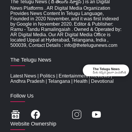
The Telugu News ( ది తెలుగు న్యూస్‌ ) is an Digital
News Platforms . AR Digital Media Organization
Provides News Content In Telugu Language,
Founded in 2020 November, and it was first indexed
by Google in November 2020. Editor & Publisher:
Ramu - Tandu Ramalingaiah . Owned & Operated by:
AR Digital Media. Our AR Digital Media Office is
located Uppal at Hyderabad, Telangana, India ,
500039, Contact Details : info@thetelugunews.com
The Telugu News
The Telugu News
మీకు నచ్చిన సైటుగా ఎంచుకోండి
Latest News
|
Politics
|
Entertainment
|
Reviews
|
Andhra Pradesh
|
Telangana
|
Health
|
Devotional
Follow Us
Website Ownership