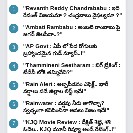
"Revanth Reddy Chandrababu : ఇది
రేవంత్ విజయమా ? చంద్రబాబు వైఫల్యమా ?"
"Ambati Rambabu : అంబటి రాంబాబు పై
జగన్ జెలసీనా..?"
"AP Govt : ఏపీ లో పేద రోగులకు
బ్రహ్మాండమైన గుడ్ న్యూస్..!"
"Thammineni Seetharam : బిగ్ బ్రేకింగ్ :
టీడీపీ లోకి తమ్మినేని?"
"Rain Alert : అల్పపీడనం ఎఫెక్ట్.. భారీ
వర్షాలు పడే జిల్లాల లిస్ట్ ఇదే!"
"Rainwater : వర్షపు నీరు తాగొచ్చా?
స్వచ్ఛంగా కనిపించినా అసలు నిజం ఇదే!"
"KJQ Movie Review : దీక్షిత్ శెట్టి, శశి
ఓదెల.. KJQ మూవీ రివ్యూ అండ్ రేటింగ్‌..!"