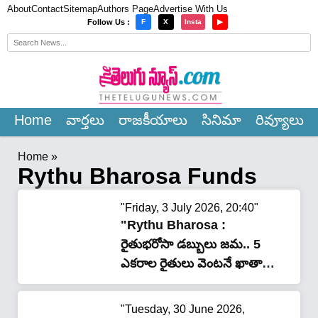
About
Contact
Sitemap
Authors Page
Advertise With Us
×
Follow Us :
F
X
Insta
▶
Home
వార్త‌లు
రాజ‌కీయాలు
సినిమా
రివ్యూలు
Home
»
Rythu Bharosa Funds
"Friday, 3 July 2026, 20:40"
"Rythu Bharosa :
రైతుభరోసా డబ్బులు జమ.. 5
ఎకరాల రైతులు వెంటనే ఖాతా
చెక్ చేసుకోండి!"
"Tuesday, 30 June 2026,