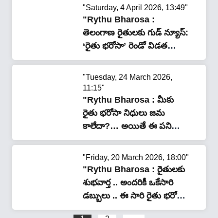
"Saturday, 4 April 2026, 13:49"
"Rythu Bharosa :
తెలంగాణ రైతులకు గుడ్ న్యూస్:
‘రైతు భరోసా’ రెండో విడత
నిధుల షెడ్యూల్ ఖరారు, ఈసారి
డబ్బులు పడేది వీరికే!"
"Tuesday, 24 March 2026,
11:15"
"Rythu Bharosa : మీకు
రైతు భరోసా నిధులు జమ
కాలేదా?… అయితే ఈ పని
చేయండి?.. ఏం చేయాలంటే..?"
"Friday, 20 March 2026, 18:00"
"Rythu Bharosa : రైతులకు
శుభవార్త .. అందరికీ ఒకేసారి
డబ్బులు .. ఈ సారి రైతు భరోసా
నిధుల విడుదలలో కొత్త విధానం