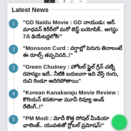
1
2
→
..!"
Latest News
"GD Naidu Movie : GD నాయుడు: ఆర్.
మాధవన్‌ కెరీర్‌లో మరో బెస్ట్ బయోపిక్.. ఆగస్టు
7న థియేటర్లలోకి!"
"Monsoon Curd : వర్షాల్లో పెరుగు తినాలంటే
ఈ రూల్స్ తప్పనిసరి..!"
"Green Chutney : హోటల్ స్టైల్ గ్రీన్ చట్నీ
రహస్యం ఇదే.. నీటికి బదులుగా ఇది వేస్తే రంగు,
రుచి రెండూ అదిరిపోతాయి"
"Korean Kanakaraju Movie Review :
కొరియన్ కనకరాజు మూవీ రివ్యూ అండ్
రేటింగ్‌..!"
"PM Modi : మోదీ కొత్త సోషల్ మీడియా
ఛాలెంజ్.. యువతతో గ్లోబల్ ప్రమోషన్!"