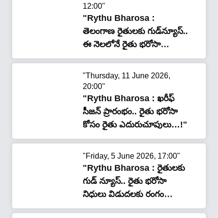
12:00"
"Rythu Bharosa :
తెలంగాణ రైతులకు గుడ్‌న్యూస్..
ఈ నెలలోనే రైతు భరోసా
విడుదల.. సీఎం రేవంత్ బిగ్
అప్డేట్..!"
"Thursday, 11 June 2026,
20:00"
"Rythu Bharosa : ఖరీఫ్
సీజన్ ప్రారంభం.. రైతు భరోసా
కోసం రైతు ఎదురుచూపులు…!"
"Friday, 5 June 2026, 17:00"
"Rythu Bharosa : రైతుల‌కు
గుడ్ న్యూస్.. రైతు భరోసా
నిధులు విడుద‌ల‌కు రంగం
సిద్ధం..!"