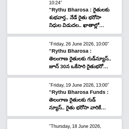
10:24"
"Rythu Bharosa : రైతులకు
శుభవార్త.. నేడే రైతు భరోసా
నిధుల విడుదల.. ఖాతాల్లో
డబ్బుల జమ!"
"Friday, 26 June 2026, 10:00"
"Rythu Bharosa :
తెలంగాణ రైతులకు గుడ్‌న్యూస్..
జూన్ 30న ఒకేసారి రైతుభరోసా
నిధుల విడుదల!"
"Friday, 19 June 2026, 13:00"
"Rythu Bharosa Funds :
తెలంగాణ రైతులకు గుడ్
న్యూస్.. రైతు భరోసా వారికే
ఫ‌స్ట్‌..!"
"Thursday, 18 June 2026,