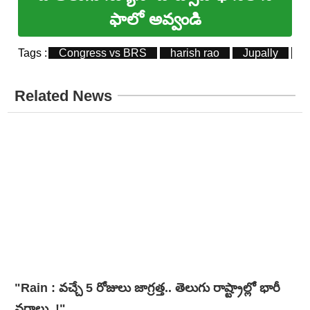
ఫాలో అవ్వండి
Tags :
Congress vs BRS
harish rao
Jupally
J
Related News
"Rain : వచ్చే 5 రోజులు జాగ్రత్త.. తెలుగు రాష్ట్రాల్లో భారీ
వ‌ర్షాలు..!"