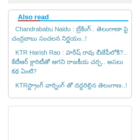
Also read
Chandrababu Naidu : బ్రేకింగ్.. తెలంగాణా పై
చంద్రబాబు సంచలన నిర్ణయం..!
KTR Harish Rao : హరీష్ రావు బీజేపీలోకి?..
కేటీఆర్ క్లారిటీతో ఆగని రాజకీయ చర్చ.. అసలు
కథ ఏంటి?
KTRస్ట్రాంగ్ వార్నింగ్ తో దద్దరిల్లిన తెలంగాణ..!