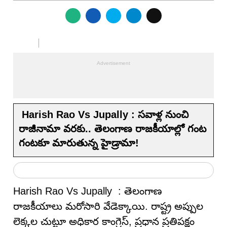
Harish Rao Vs Jupally : సవాళ్ల నుంచి
రాజీనామా వరకు.. తెలంగాణ రాజకీయాల్లో గంట
గంటకూ మారుతున్న హైడ్రామా!
Harish Rao Vs Jupally : తెలంగాణ
రాజకీయాలు మరోసారి వేడెక్కాయి. రాష్ట్ర అప్పుల
లెక్కల చుట్టూ అధికార కాంగ్రెస్, ప్రధాన ప్రతిపక్షం