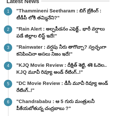
Latest News
"Thammineni Seetharam : బిగ్ బ్రేకింగ్ :
టీడీపీ లోకి తమ్మినేని?"
"Rain Alert : అల్పపీడనం ఎఫెక్ట్.. భారీ వర్షాలు
పడే జిల్లాల లిస్ట్ ఇదే!"
"Rainwater : వర్షపు నీరు తాగొచ్చా? స్వచ్ఛంగా
కనిపించినా అసలు నిజం ఇదే!"
"KJQ Movie Review : దీక్షిత్ శెట్టి, శశి ఓదెల..
KJQ మూవీ రివ్యూ అండ్ రేటింగ్‌..!"
"DC Movie Review : డీసీ మూవీ రివ్యూ అండ్
రేటింగ్‌..!"
"Chandrababu : ఆ 5 గురు మంత్రులనీ
పీకేయబోతున్న చంద్రబాబు ?"