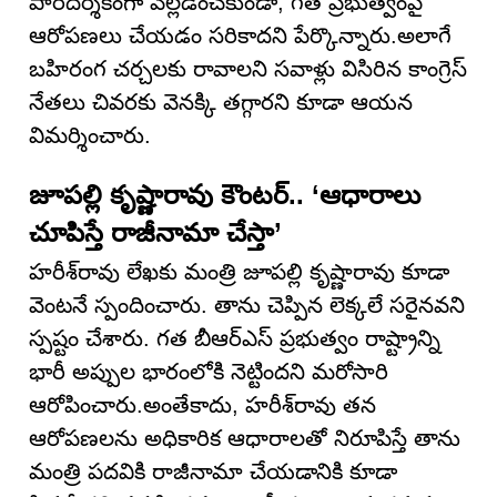
పారదర్శకంగా వెల్లడించకుండా, గత ప్రభుత్వంపై
ఆరోపణలు చేయడం సరికాదని పేర్కొన్నారు.అలాగే
బహిరంగ చర్చలకు రావాలని సవాళ్లు విసిరిన కాంగ్రెస్
నేతలు చివరకు వెనక్కి తగ్గారని కూడా ఆయన
విమర్శించారు.
జూపల్లి కృష్ణారావు కౌంటర్.. ‘ఆధారాలు
చూపిస్తే రాజీనామా చేస్తా’
హరీశ్‌రావు లేఖకు మంత్రి జూపల్లి కృష్ణారావు కూడా
వెంటనే స్పందించారు. తాను చెప్పిన లెక్కలే సరైనవని
స్పష్టం చేశారు. గత బీఆర్ఎస్ ప్రభుత్వం రాష్ట్రాన్ని
భారీ అప్పుల భారంలోకి నెట్టిందని మరోసారి
ఆరోపించారు.అంతేకాదు, హరీశ్‌రావు తన
ఆరోపణలను అధికారిక ఆధారాలతో నిరూపిస్తే తాను
మంత్రి పదవికి రాజీనామా చేయడానికి కూడా