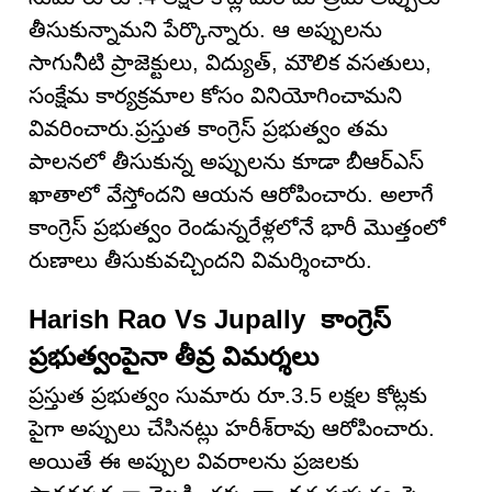
తీసుకున్నామని పేర్కొన్నారు. ఆ అప్పులను
సాగునీటి ప్రాజెక్టులు, విద్యుత్, మౌలిక వసతులు,
సంక్షేమ కార్యక్రమాల కోసం వినియోగించామని
వివరించారు.ప్రస్తుత కాంగ్రెస్ ప్రభుత్వం తమ
పాలనలో తీసుకున్న అప్పులను కూడా బీఆర్ఎస్
ఖాతాలో వేస్తోందని ఆయన ఆరోపించారు. అలాగే
కాంగ్రెస్ ప్రభుత్వం రెండున్నరేళ్లలోనే భారీ మొత్తంలో
రుణాలు తీసుకువచ్చిందని విమర్శించారు.
Harish Rao Vs Jupally కాంగ్రెస్
ప్రభుత్వంపైనా తీవ్ర విమర్శలు
ప్రస్తుత ప్రభుత్వం సుమారు రూ.3.5 లక్షల కోట్లకు
పైగా అప్పులు చేసినట్లు హరీశ్‌రావు ఆరోపించారు.
అయితే ఈ అప్పుల వివరాలను ప్రజలకు