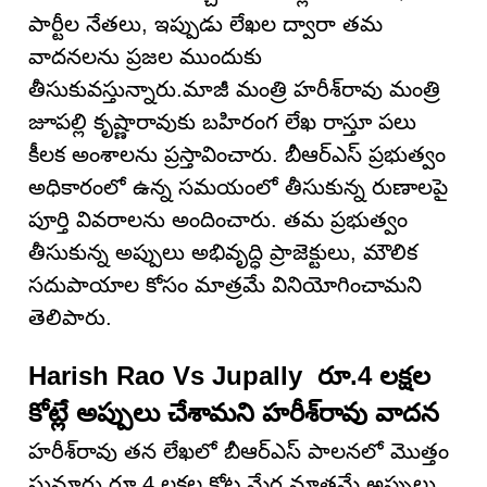
పార్టీల నేతలు, ఇప్పుడు లేఖల ద్వారా తమ
వాదనలను ప్రజల ముందుకు
తీసుకువస్తున్నారు.మాజీ మంత్రి హరీశ్‌రావు మంత్రి
జూపల్లి కృష్ణారావుకు బహిరంగ లేఖ రాస్తూ పలు
కీలక అంశాలను ప్రస్తావించారు. బీఆర్ఎస్ ప్రభుత్వం
అధికారంలో ఉన్న సమయంలో తీసుకున్న రుణాలపై
పూర్తి వివరాలను అందించారు. తమ ప్రభుత్వం
తీసుకున్న అప్పులు అభివృద్ధి ప్రాజెక్టులు, మౌలిక
సదుపాయాల కోసం మాత్రమే వినియోగించామని
తెలిపారు.
Harish Rao Vs Jupally రూ.4 లక్షల
కోట్లే అప్పులు చేశామని హరీశ్‌రావు వాదన
హరీశ్‌రావు తన లేఖలో బీఆర్ఎస్ పాలనలో మొత్తం
సుమారు రూ.4 లక్షల కోట్ల మేర మాత్రమే అప్పులు