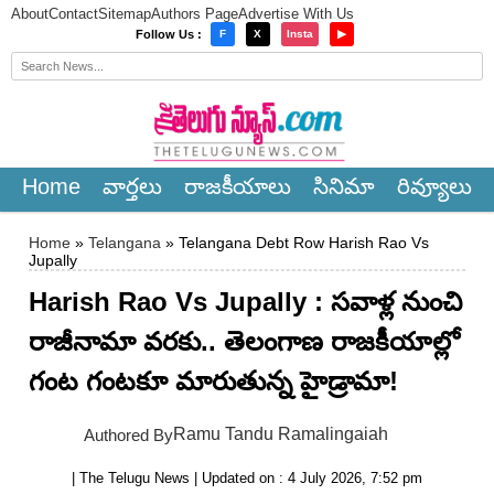
About
Contact
Sitemap
Authors Page
Advertise With Us
×
Follow Us :
F
X
Insta
▶
Home
వార్త‌లు
రాజ‌కీయాలు
సినిమా
రివ్యూలు
Home
»
Telangana
» Telangana Debt Row Harish Rao Vs
Jupally
Harish Rao Vs Jupally : సవాళ్ల నుంచి
రాజీనామా వరకు.. తెలంగాణ రాజకీయాల్లో
గంట గంటకూ మారుతున్న హైడ్రామా!
Ramu Tandu Ramalingaiah
Authored By
| The Telugu News | Updated on : 4 July 2026, 7:52 pm