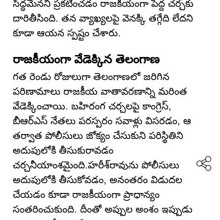
సిద్ధమేనని ప్రకటించడం రాజకీయంగా పెద్ద చర్చకు
దారితీసింది. తన వ్యాఖ్యలపై వెనక్కి తగ్గేది లేదని
కూడా ఆయన స్పష్టం చేశారు.
రాజకీయంగా వేడెక్కిన తెలంగాణ
గత రెండు రోజులుగా తెలంగాణలో జరిగిన
పరిణామాలు రాజకీయ వాతావరణాన్ని మరింత
వేడెక్కించాయి. బహిరంగ చర్చలపై కాంగ్రెస్,
బీఆర్ఎస్ నేతలు పరస్పరం సవాళ్లు విసరడం, ఆ
తర్వాత పోలీసులు జోక్యం చేసుకుని పరిస్థితిని
అదుపులోకి తీసుకురావడం
చర్చనీయాంశమైంది.హరీశ్‌రావును పోలీసులు
అదుపులోకి తీసుకోవడం, అనంతరం విడుదల
చేయడం కూడా రాజకీయంగా ప్రాధాన్యం
సంతరించుకుంది. దీంతో అప్పుల అంశం ఇప్పుడు