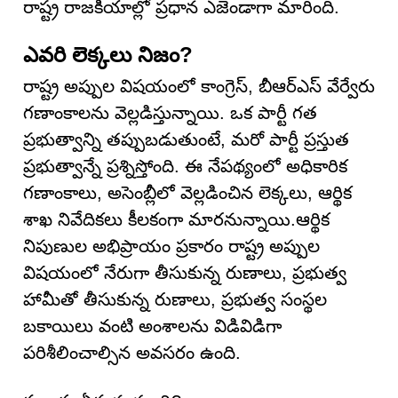
రాష్ట్ర రాజకీయాల్లో ప్రధాన ఎజెండాగా మారింది.
ఎవరి లెక్కలు నిజం?
రాష్ట్ర అప్పుల విషయంలో కాంగ్రెస్, బీఆర్ఎస్ వేర్వేరు
గణాంకాలను వెల్లడిస్తున్నాయి. ఒక పార్టీ గత
ప్రభుత్వాన్ని తప్పుబడుతుంటే, మరో పార్టీ ప్రస్తుత
ప్రభుత్వాన్నే ప్రశ్నిస్తోంది. ఈ నేపథ్యంలో అధికారిక
గణాంకాలు, అసెంబ్లీలో వెల్లడించిన లెక్కలు, ఆర్థిక
శాఖ నివేదికలు కీలకంగా మారనున్నాయి.ఆర్థిక
నిపుణుల అభిప్రాయం ప్రకారం రాష్ట్ర అప్పుల
విషయంలో నేరుగా తీసుకున్న రుణాలు, ప్రభుత్వ
హామీతో తీసుకున్న రుణాలు, ప్రభుత్వ సంస్థల
బకాయిలు వంటి అంశాలను విడివిడిగా
పరిశీలించాల్సిన అవసరం ఉంది.