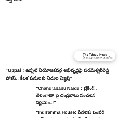
The Telugu News
మీకు నచ్చిన సైటుగా ఎంచుకోండి
"Uppal : ఉప్పల్ నియోజకవర్గ అభివృద్ధిపై పరమేశ్వర్‌రెడ్డి
ఫోకస్.. కీలక పనులకు నిధుల విజ్ఞప్తి"
"Chandrababu Naidu : బ్రేకింగ్..
తెలంగాణా పై చంద్రబాబు సంచలన
నిర్ణయం..!"
"Indiramma House: పేదలకు బంపర్