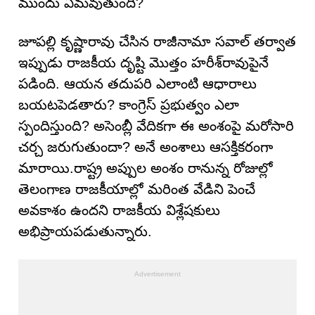
ముందు ఏమవుతుంది?
జూపల్లి కృష్ణారావు చేసిన రాజీనామా సవాల్ తర్వాత
ఇప్పుడు రాజకీయ దృష్టి మొత్తం హరీశ్‌రావుపైనే
పడింది. ఆయన తదుపరి ఎలాంటి ఆధారాలు
బయటపెడతారు? కాంగ్రెస్ ప్రభుత్వం ఎలా
స్పందిస్తుంది? అసెంబ్లీ వేదికగా ఈ అంశంపై మరోసారి
చర్చ జరుగుతుందా? అనే అంశాలు ఆసక్తికరంగా
మారాయి.రాష్ట్ర అప్పుల అంశం రానున్న రోజుల్లో
తెలంగాణ రాజకీయాల్లో మరింత వేడిని పెంచే
అవకాశం ఉందని రాజకీయ విశ్లేషకులు
అభిప్రాయపడుతున్నారు.