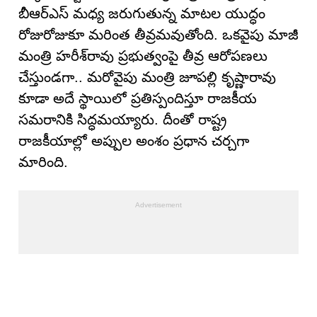
బీఆర్ఎస్ మధ్య జరుగుతున్న మాటల యుద్ధం
రోజురోజుకూ మరింత తీవ్రమవుతోంది. ఒకవైపు మాజీ
మంత్రి హరీశ్‌రావు ప్రభుత్వంపై తీవ్ర ఆరోపణలు
చేస్తుండగా.. మరోవైపు మంత్రి జూపల్లి కృష్ణారావు
కూడా అదే స్థాయిలో ప్రతిస్పందిస్తూ రాజకీయ
సమరానికి సిద్ధమయ్యారు. దీంతో రాష్ట్ర
రాజకీయాల్లో అప్పుల అంశం ప్రధాన చర్చగా
మారింది.