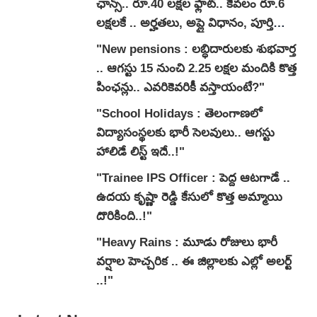
ఛాన్స్.. రూ.40 లక్షల ఫ్లాట్.. కేవలం రూ.6
లక్షలకే .. అర్హతలు, అప్లై విధానం, పూర్తి
వివరాలివే..!"
"New pensions : లబ్ధిదారులకు శుభవార్త
.. ఆగస్టు 15 నుంచి 2.25 లక్షల మందికి కొత్త
పింఛన్లు.. ఎవరికెవరికీ వస్తాయంటే?"
"School Holidays : తెలంగాణలో
విద్యాసంస్థలకు భారీ సెలవులు.. ఆగస్టు
హాలిడే లిస్ట్ ఇదే..!"
"Trainee IPS Officer : పెద్ద ఆటగాడే ..
ఉదయ కృష్ణా రెడ్డి కేసులో కొత్త అమ్మాయి
దొరికింది..!"
"Heavy Rains : మూడు రోజులు భారీ
వర్షాల హెచ్చరిక .. ఈ జిల్లాలకు ఎల్లో అలర్ట్
..!"