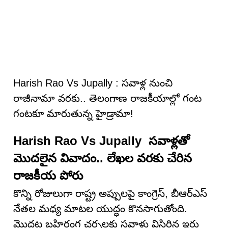
Harish Rao Vs Jupally : సవాళ్ల నుంచి
రాజీనామా వరకు.. తెలంగాణ రాజకీయాల్లో గంట
గంటకూ మారుతున్న హైడ్రామా!
Harish Rao Vs Jupally సవాళ్లతో
మొదలైన వివాదం.. లేఖల వరకు చేరిన
రాజకీయ పోరు
కొన్ని రోజులుగా రాష్ట్ర అప్పులపై కాంగ్రెస్, బీఆర్ఎస్
నేతల మధ్య మాటల యుద్ధం కొనసాగుతోంది.
మొదట బహిరంగ చర్చలకు సవాళ్లు విసిరిన ఇరు