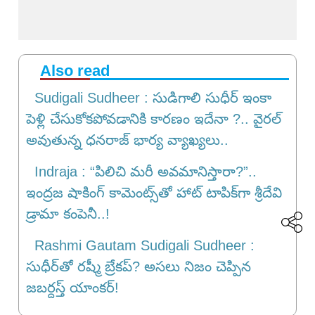
Also read
Sudigali Sudheer : సుడిగాలి సుధీర్ ఇంకా
పెళ్లి చేసుకోకపోవడానికి కారణం ఇదేనా ?.. వైరల్
అవుతున్న ధనరాజ్ భార్య వ్యాఖ్యలు..
Indraja : “పిలిచి మరీ అవమానిస్తారా?”..
ఇంద్రజ షాకింగ్ కామెంట్స్‌తో హాట్ టాపిక్‌గా శ్రీదేవి
డ్రామా కంపెనీ..!
Rashmi Gautam Sudigali Sudheer :
సుధీర్‌తో రష్మీ బ్రేకప్? అసలు నిజం చెప్పిన
జబర్దస్త్ యాంకర్!