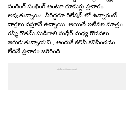
సంథింగ్ సంథింగ్ అంటూ రూమర్లు ప్రచారం
అవుతున్నాయి. వీరిద్దరూ రిలేషన్ లో ఉన్నారంటే
వార్తలు వస్తూనే ఉన్నాయి. అయితే ఇటీవల మాత్రం
రష్మి గౌతమ్ సుడిగాలి సుధీర్ మధ్య గొడవలు
జరుగుతున్నాయని , అందుకే క‌లిసి క‌నిపించ‌డం
లేద‌నే ప్ర‌చారం జ‌రిగింది.