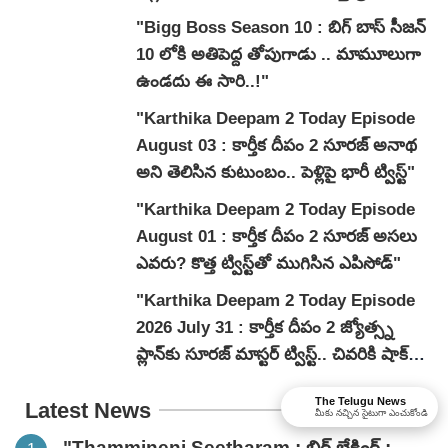
"Bigg Boss Season 10 : బిగ్ బాస్ సీజన్
10 లోకి అతిపెద్ద తోపుగాడు .. మామూలుగా
ఉండదు ఈ సారి..!"
"Karthika Deepam 2 Today Episode
August 03 : కార్తీక దీపం 2 సూరజ్ అనాథ
అని తెలిసిన కుటుంబం.. పెళ్లిపై భారీ ట్విస్ట్"
"Karthika Deepam 2 Today Episode
August 01 : కార్తీక దీపం 2 సూరజ్ అసలు
ఎవరు? కొత్త ట్విస్ట్‌తో ముగిసిన ఎపిసోడ్"
"Karthika Deepam 2 Today Episode
2026 July 31 : కార్తీక దీపం 2 జ్యోత్స్న
ప్లాన్‌కు సూరజ్ మాస్టర్ ట్విస్ట్.. చివరికి షాక్
ఆమెకే!"
The Telugu News
Latest News
మీకు నచ్చిన సైటుగా ఎంచుకోండి
"Thammineni Seetharam : బిగ్ బ్రేకింగ్ :