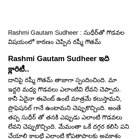
Rashmi Gautam Sudheer : సుధీర్‌తో గొడ‌వ‌ల
విష‌యంలో కార‌ణం చెప్పిన ర‌ష్మీ గౌత‌మ్
Rashmi Gautam Sudheer ఇది
క్లారిటీ..
దానిపై రష్మీ గౌతమ్ తాజాగా స్పందించింది. మా
ఇద్దరి మధ్య గొడవలు ఎలాంటివి లేవని చెప్పారు.
కానీ ఏదైనా ఈవెంట్ ఉంటే మాత్రమే కలుస్తామని,
ప్రొఫెషనల్ గానే ఉంటామని చెప్పుకొచ్చింది. అంతే
తప్ప సుధీర్ తో తనకి ఎప్పుడు ఎలాంటి గొడవలు
లేవని చెప్పుకొచ్చింది. మేమంతా ఒకే దగ్గర కలిసి పని
చేయాలి కాబట్టి ఎలాంటి కోపతాపాలకు అవకాశం