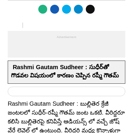
Rashmi Gautam Sudheer : సుధీర్‌తో
గొడ‌వ‌ల విష‌యంలో కార‌ణం చెప్పిన ర‌ష్మీ గౌత‌మ్
Rashmi Gautam Sudheer : బుల్లితెర క్రేజీ
జంట‌ల‌లో సుధీర్-ర‌ష్మీ గౌత‌మ్ జంట ఒక‌టి. వీరిద్దరూ
కలిసి బుల్లితెరపై కనిపిస్తే ఆడియన్స్ లో వచ్చే జోష్
వేరే లెవెల్ లో ఉంటుంది. వీరిద్దరి మధ్య కొన్నాళ్లుగా