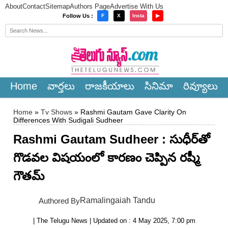
About
Contact
Sitemap
Authors Page
Advertise With Us
×
Follow Us :
F
X
Insta
▶
Home
వార్త‌లు
రాజ‌కీయాలు
సినిమా
రివ్యూలు
Home
»
Tv Shows
» Rashmi Gautam Gave Clarity On
Differences With Sudigali Sudheer
Rashmi Gautam Sudheer : సుధీర్‌తో
గొడ‌వ‌ల విష‌యంలో కార‌ణం చెప్పిన ర‌ష్మీ
గౌత‌మ్
Ramalingaiah Tandu
Authored By
| The Telugu News | Updated on : 4 May 2025, 7:00 pm