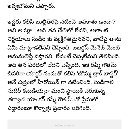
ఇవ్వబోమని చెప్పారు.
ఇద్దరు కలిసి బుల్లితెరపై నటించే అవకాశం ఉందా?
అని అడగ్గా.. అది తన చేతిలో లేదని, అలాంటి
నిర్ణయాలు సుధీర్ కు వ్యక్తిగతమైనవని, వాటిపై తాను
ఏమీ మాట్లాడలేనని చెప్పింది. జబర్దస్త్ మెనేజ్ మెంట్
అనుమతిస్తే వస్తారని, లేదంటే చెప్పలేమని తెలిసింది.
అది తన పరిధిలో లేదని చెప్పింది. ఇక రష్మీ గౌతమ్
చివరిగా యాక్టర్ నందుతో కలిసి ‘బొమ్మ బ్లాక్ బాస్టర్’
అనే చిత్రంలో హీరోయిన్ గా నటించింది. సుడిగాలి
సుదీర్ కమెడియన్గా మంచి స్థాయికి చేరుకున్న
తర్వాత యాంకర్ రష్మీ గౌతమ్ తో ప్రేమలో
పడ్డారంటూ కొన్నాళ్లు ప్రచారం జరిగింది.