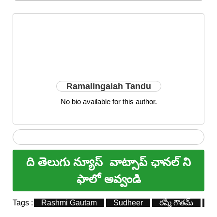
Ramalingaiah Tandu
No bio available for this author.
ది తెలుగు న్యూస్
వాట్సాప్ ఛానల్ ని
ఫాలో అవ్వండి
Tags :
Rashmi Gautam
Sudheer
రష్మీ గౌత‌మ్
సు