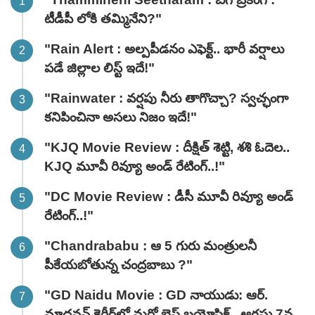
టీడీపీ లోకి తమ్మినేని?"
"Rain Alert : అల్పపీడనం ఎఫెక్ట్.. భారీ వర్షాలు
పడే జిల్లాల లిస్ట్ ఇదే!"
"Rainwater : వర్షపు నీరు తాగొచ్చా? స్వచ్ఛంగా
కనిపించినా అసలు నిజం ఇదే!"
"KJQ Movie Review : దీక్షిత్ శెట్టి, శశి ఓదెల..
KJQ మూవీ రివ్యూ అండ్ రేటింగ్‌..!"
"DC Movie Review : డీసీ మూవీ రివ్యూ అండ్
రేటింగ్‌..!"
"Chandrababu : ఆ 5 గురు మంత్రులనీ
పీకేయబోతున్న చంద్రబాబు ?"
"GD Naidu Movie : GD నాయుడు: ఆర్.
మాధవన్‌ కెరీర్‌లో మరో బెస్ట్ బయోపిక్.. ఆగస్టు 7న