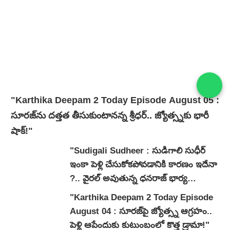
"Karthika Deepam 2 Today Episode August 05 :
సూరజ్‌ను దత్తత తీసుకుంటానన్న శ్రీధర్.. జ్యోత్స్నకు భారీ
షాక్!"
"Sudigali Sudheer : సుడిగాలి సుధీర్
ఇంకా పెళ్లి చేసుకోకపోవడానికి కారణం ఇదేనా
?.. వైరల్ అవుతున్న ధనరాజ్ భార్య
వ్యాఖ్యలు.."
"Karthika Deepam 2 Today Episode
August 04 : సూరజ్‌పై జ్యోత్స్న ఆగ్రహం..
పెళ్లి ఆపేందుకు కుటుంబంలో కొత్త డ్రామా!"