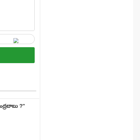
ంద్రబాబు ?"