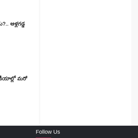
.. ఆళ్లగడ్డ
కీయాల్లో మరో
Follow Us