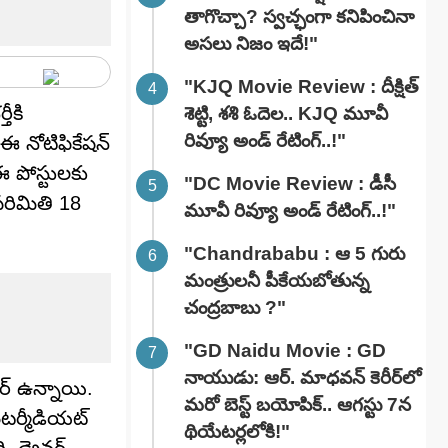
తాగొచ్చా? స్వచ్ఛంగా కనిపించినా
అసలు నిజం ఇదే!"
"KJQ Movie Review : దీక్షిత్
ీకి
శెట్టి, శశి ఓదెల.. KJQ మూవీ
రివ్యూ అండ్ రేటింగ్‌..!"
ఈ నోటిఫికేషన్
ఈ పోస్టులకు
"DC Movie Review : డీసీ
రిమితి 18
మూవీ రివ్యూ అండ్ రేటింగ్‌..!"
"Chandrababu : ఆ 5 గురు
మంత్రులనీ పీకేయబోతున్న
చంద్రబాబు ?"
"GD Naidu Movie : GD
నాయుడు: ఆర్. మాధవన్‌ కెరీర్‌లో
ర్వర్ ఉన్నాయి.
మరో బెస్ట్ బయోపిక్.. ఆగస్టు 7న
ఇంటర్మీడియట్
థియేటర్లలోకి!"