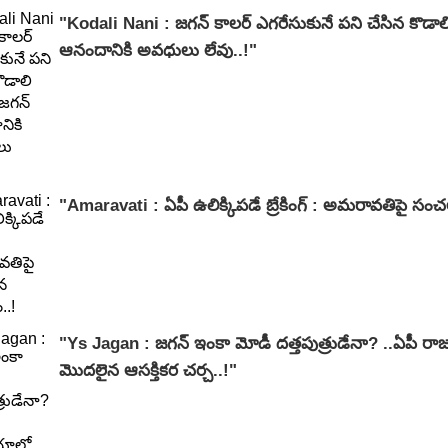
"Kodali Nani : జగన్ కాలర్ ఎగరేసుకునే పని చేసిన కొడాలి
ఆనందానికి అవధులు లేవు..!"
"Amaravati : ఏపీ ఉలిక్కిపడే బ్రేకింగ్ : అమరావతిపై సం
"Ys Jagan : జగన్ ఇంకా మోడీ దత్తపుత్రుడేనా? ..ఏపీ రాజక
మొదలైన ఆసక్తికర చర్చ..!"