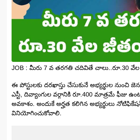
JOB : మీరు 7 వ తరగతి చదివితే చాలు..రూ.30 వేల 
ఈ పోస్టులకు దరఖాస్తు చేసుకునే అభ్యర్థుల నుంచి జెనర
ఎస్టీ, దివ్యాంగుల వర్గానికి రూ.400 మాత్రమే ఫీజు ఉ
అవకాశం. అందుకే అర్హత కలిగిన అభ్యర్థులు నోటిఫికే
వినియోగించుకోవాలి.