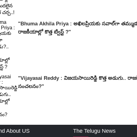
"Bhuma Akhila Priya : అఖిలప్రియకు సవాల్‌గా తమ్ముడు?
రాజకీయాల్లో కొత్త ట్విస్ట్ ?"
"Vijayasai Reddy : విజయసాయిరెడ్డి కొత్త అడుగు.. రాజ
సంచలనం?"
nd About US
The Telugu News