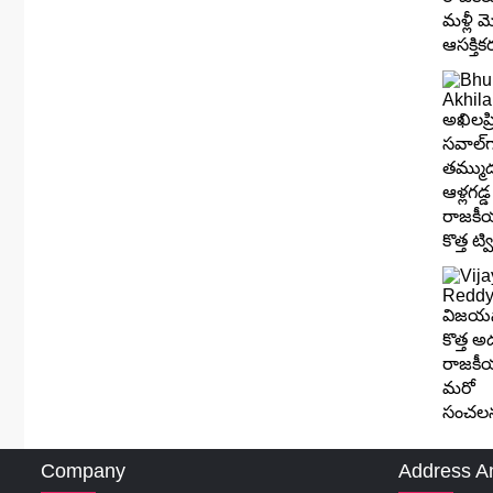
Company
Address A