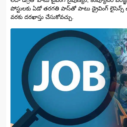
లేదా డిగ్రీతో పాటు టైపింగ్ నైపుణ్యం, కంప్యూటర్ పరిజ్
పోస్టులకు ఏడో తరగతి పాస్‌తో పాటు డ్రైవింగ్ లైసెన్స్
వరకు దరఖాస్తు చేసుకోవచ్చు.