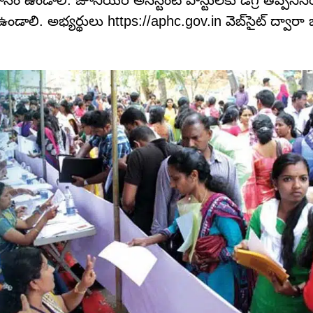
ఞానం ఉండాలి. జూనియర్ అసిస్టెంట్ పోస్టులకు డిగ్రీ తప్పనిసరి
 ఉండాలి. అభ్యర్థులు https://aphc.gov.in వెబ్‌సైట్ ద్వారా