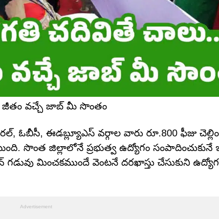
జీతం వచ్చే జాబ్ మీ సొంతం
ల్, ఓబీసీ, ఈడబ్ల్యూఎస్ వర్గాల వారు రూ.800 ఫీజు చెల్లిం
ంటుంది. సొంత జిల్లాలోనే ప్రభుత్వ ఉద్యోగం సంపాదించుకునే
షన్ గడువు మించకముందే వెంటనే దరఖాస్తు చేసుకుని ఉద్యోగ