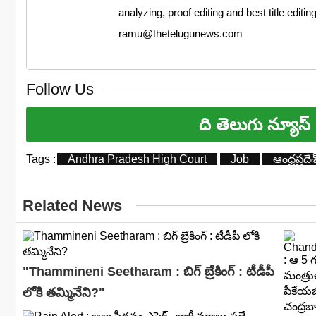
analyzing, proof editing and best title editi
ramu@thetelugunews.com
Follow Us
ది తెలుగు న్యూస్
Tags :
Andhra Pradesh High Court
Job
ఆంధ్రప్రదేశ
Related News
"Thammineni Seetharam : బిగ్ బ్రేకింగ్ : టీడీపీ
లోకి తమ్మినేని?"