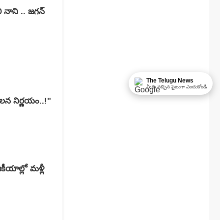
 నాని .. జగన్
The Telugu News
మీకు నచ్చిన సైటుగా ఎంచుకోండి
చలన నిర్ణయం..!"
ీయాల్లో మళ్లీ