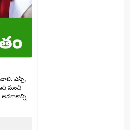
చాలి. ఎస్సీ,
 ఇది మంచి
 అవకాశాన్ని