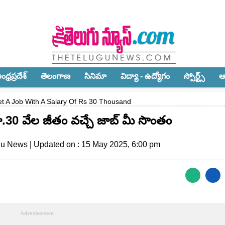
ధ్ర‌ప్ర‌దేశ్‌
తెలంగాణ‌
సినిమా
విద్యా - ఉద్యోగం
స్పోర్ట్స్‌
ఆ
t A Job With A Salary Of Rs 30 Thousand
.30 వేల జీతం వచ్చే జాబ్ మీ సొంతం
gu News | Updated on : 15 May 2025, 6:00 pm