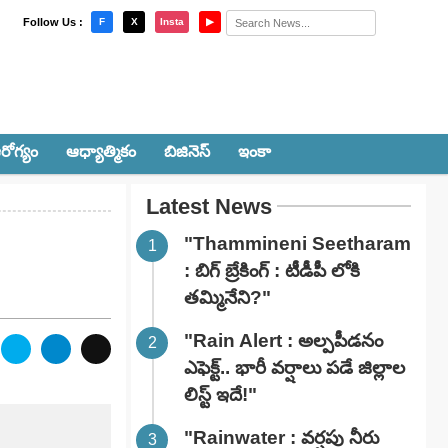
×
Follow Us :
F
X
Insta
▶
రోగ్యం
ఆధ్యాత్మికం
బిజినెస్
ఇంకా
Latest News
"Thammineni Seetharam
: బిగ్ బ్రేకింగ్ : టీడీపీ లోకి
తమ్మినేని?"
"Rain Alert : అల్పపీడనం
ఎఫెక్ట్.. భారీ వర్షాలు పడే జిల్లాల
లిస్ట్ ఇదే!"
"Rainwater : వర్షపు నీరు