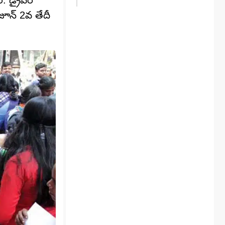
. డ్రైవర్
 జూన్ 2వ తేదీ