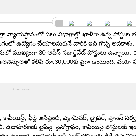
లా న్యాయస్థానంలో పలు విభాగాల్లో ఖాళీగా ఉన్న పోస్టుల భర్త
ంగంలో ఉద్యోగం చేయాలనుకునే వారికి ఇది గొప్ప అవకాశం. 
దులో ముఖ్యంగా 30 ఆఫీస్ సబార్డినేట్ పోస్టులు ఉన్నాయి. 
అలవెన్సులతో కలిపి రూ.30,000కు పైగా ఉంటుంది. వయో ప
, కాపీయిస్ట్, ఫీల్డ్ అసిస్టెంట్, ఎక్జామినర్, డ్రైవర్, ప్రాసెస్ స
 ఉదాహరణకు టైపిస్ట్, స్టెనోగ్రాఫర్, కాపీయిస్ట్ పోస్టులకు 