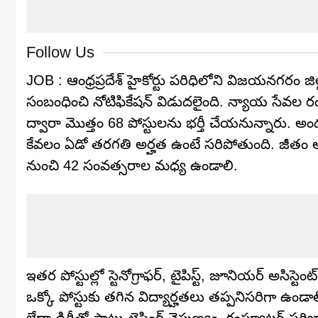
Follow Us
JOB : ఆంధ్రప్రదేశ్ హైకోర్టు పరిధిలోని విజయనగరం జిల్
సంబంధించి నోటిఫికేషన్ విడుదలైంది. న్యాయ సేవల ర
ద్వారా మొత్తం 68 పోస్టులను భర్తీ చేయనున్నారు. అం
కేవలం ఏడో తరగతి అర్హత ఉంటే సరిపోతుంది. జీతం 
నుంచి 42 సంవత్సరాల మధ్య ఉండాలి.
ఇతర పోస్టుల్లో స్టెనోగ్రాఫర్, టైపిస్ట్, జూనియర్ అసిస్టెంట్
ఒక్కో పోస్టుకు తగిన విద్యార్హతలు తప్పనిసరిగా ఉండాలి.