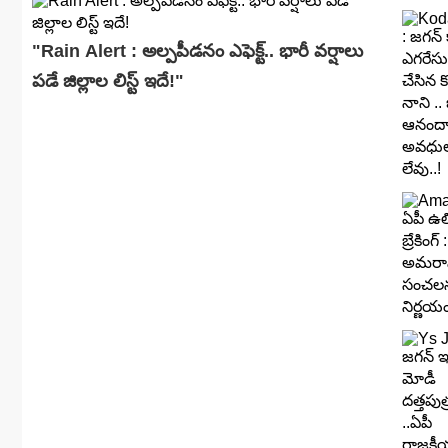
"Rain Alert : అల్పపీడనం ఎఫెక్ట్.. భారీ వర్షాలు
పడే జిల్లాల లిస్ట్ ఇదే!"