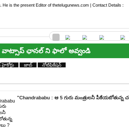
ng. He is the present Editor of thetelugunews.com | Contact Details :
వాట్సాప్ ఛానల్ ని ఫాలో అవ్వండి
్ హైకోర్టు
జాబ్
నోటిఫికేషన్
"Chandrababu : ఆ 5 గురు మంత్రులనీ పీకేయబోతున్న చ