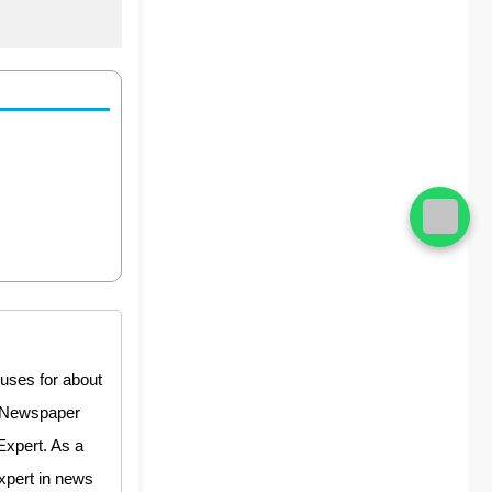
uses for about
y Newspaper
Expert. As a
expert in news