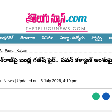
ధ్ర‌ప్ర‌దేశ్‌
తెలంగాణ‌
సినిమా
విద్యా - ఉద్యోగం
స్పోర్ట్స్‌
ఆ
War Pawan Kalyan
జ్‌పై బండ్ల గణేష్ ఫైర్.. పవన్ కళ్యాణ్ అంశంపై 
gu News | Updated on : 6 July 2026, 4:19 pm