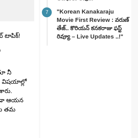
"Korean Kanakaraju
Movie First Review : వరుణ్
తేజ్.. కొరియన్ కనకరాజు ఫస్ట్
్ టాపిక్!
రివ్యూ – Live Updates ..!"
”
తూ నీ
 విషయాల్లో
ేశారు.
 కూడా ఆయన
్లు తమ