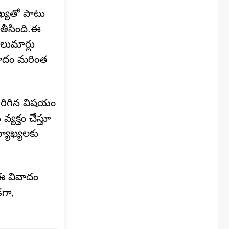
ాఖ్యతో పాటు
తీసింది.ఈ
లుమార్లు
వాదం మరింత
 జరిగిన విషయం
యక్తం చేస్తూ
వ్యాఖ్యలకు
 ఈ వివాదం
డగా,