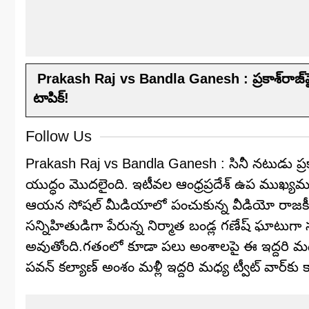
Prakash Raj vs Bandla Ganesh : ప్రకాశ్‌రాజ్‌పై బ
టాపిక్!
Follow Us
Prakash Raj vs Bandla Ganesh : సినీ నటుడు ప్ర
యుద్ధం మొదలైంది. ఇటీవల ఆంధ్రప్రదేశ్ ఉప ముఖ్యమంత్ర
ఆయన సోషల్ మీడియాలో పంచుకున్న వీడియో రాజకీయ, స
సన్నిహితుడిగా పేరున్న నిర్మాత బండ్ల గణేష్ ఘాటుగా 
అవుతోంది.గతంలో కూడా పలు అంశాలపై ఈ ఇద్దరి మ
పవన్ కల్యాణ్ అంశం మళ్లీ ఇద్దరి మధ్య ట్వీట్ వార్‌కు క