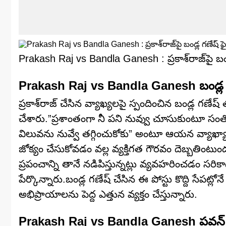
Prakash Raj vs Bandla Ganesh : ప్రకాశ్‌రాజ్‌పై బండ్
Prakash Raj vs Bandla Ganesh బండ్ల గ
ప్రకాశ్‌రాజ్ చేసిన వ్యాఖ్యలపై స్పందించిన బండ్ల గణ
చేశారు.”ప్రశాంతంగా నీ పని నువ్వు చూసుకుంటూ స
విలువను నువ్వే తగ్గించుకోకు” అంటూ ఆయన వ్యాఖ్యా
జోక్యం చేసుకోవడం వల్ల వ్యక్తిగత గౌరవం దెబ్బతింటుందని
ప్రపంచాన్ని తానే నడిపిస్తున్నట్లు వ్యవహరించడం 
పేర్కొన్నారు.బండ్ల గణేష్ చేసిన ఈ పోస్టు కొద్ది సే
అభిప్రాయాలను పెద్ద ఎత్తున వ్యక్తం చేస్తున్నారు.
Prakash Raj vs Bandla Ganesh పవన్ కల్