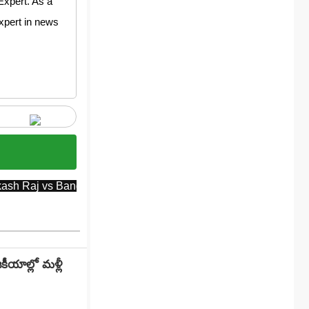
Expert. As a
expert in news
kash Raj vs Bandla Ganesh
Social Media Viral
Tweet 
ీయాల్లో మళ్లీ