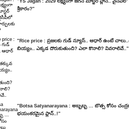
"YS Jagan : 2029 లక్ష్యంగా జగన్ మాస్టర్ ప్లాన్.. వైసీపీల
శ్రీకారం?"
"Rice price : ప్రజలకు గుడ్ న్యూస్.. ఆధార్ ఉంటే చాలు.
బియ్యం.. ఎక్కడ దొరుకుతుంది? ఎలా కొనాలి? వివరాలివే.."
"Botsa Satyanarayana : అబ్బబ్బ … బొత్స కోసం చంద్
భయంకరమైన ప్లాన్..!"