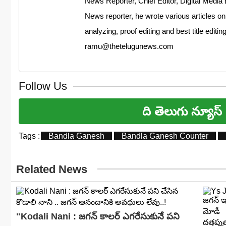
News Reporter, Chief Editor, Digital Media 
News reporter, he wrote various articles on
analyzing, proof editing and best title editi
ramu@thetelugunews.com
Follow Us
ది తెలుగు న్యూస్
Tags :
Bandla Ganesh
Bandla Ganesh Counter
Related News
"Kodali Nani : జగన్ కాలర్ ఎగరేసుకునే పని