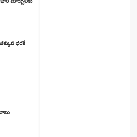
ో భారీ మార్పులకు
.తక్కువ ధరకే
రబాబు