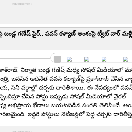
ండ్ల గణేష్ ఫైర్.. పవన్ కళ్యాణ్ అంశంపై ట్వీట్ వార్ మళ్ల
కాశ్‌రాజ్, నిర్మాత బండ్ల గణేష్ మధ్య సోషల్ మీడియాలో
ి, జనసేన అధినేత పవన్ కల్యాణ్‌పై ప్రకాశ్‌రాజ్ చేసిన వ్య
ినీ వర్గాల్లో చర్చకు దారితీశాయి. ఈ నేపథ్యంలో పవన్ 
స్పందిస్తూ చేసిన పోస్టు ఇప్పుడు సోషల్ మీడియాలో వైరల్
ధ్య అభిప్రాయ భేదాలు బయటపడిన సంగతి తెలిసిందే. అ
ారణమైంది. ఇద్దరి పోస్టులు నెటిజన్లలో పెద్ద చర్చకు దారితీస్