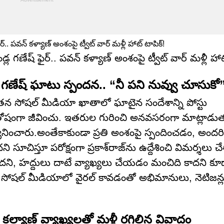
ల గణేష్ ఫైర్.. పవన్ కళ్యాణ్ అంశంపై ట్వీట్ వార్ మళ్లీ హాట
ణేష్ ఘాటు స్పందన.. “నీ పని నువ్వు చూసుకో
ేష్ తన సోషల్ మీడియా ఖాతాలో ఘాటైన సందేశాన్ని పోస్టు
ంతోషంగా జీవించు. ఇతరుల గురించి అనవసరంగా మాట్లాడు
నించారు.అంతేకాకుండా ప్రతి అంశంపై స్పందించడం, అందరి
 సూచిస్తూ పరోక్షంగా ప్రకాశ్‌రాజ్‌ను ఉద్దేశించి విమర్శలు చ
సరికాదని, హద్దులు దాటే వ్యాఖ్యలు చేయడం మంచిది కాదని
పట్లోనే సోషల్ మీడియాలో వైరల్ కావడంతో అభిమానులు, నెటిజన
యాణ్ వ్యాఖ్యలతో మళ్లీ రగిలిన వివాదం