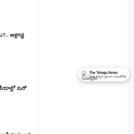
.. ఆళ్లగడ్డ
The Telugu News
మీకు నచ్చిన సైటుగా ఎంచుకోండి
కీయాల్లో మరో