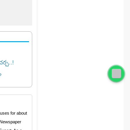
ర్చ..!
?
uses for about
y Newspaper