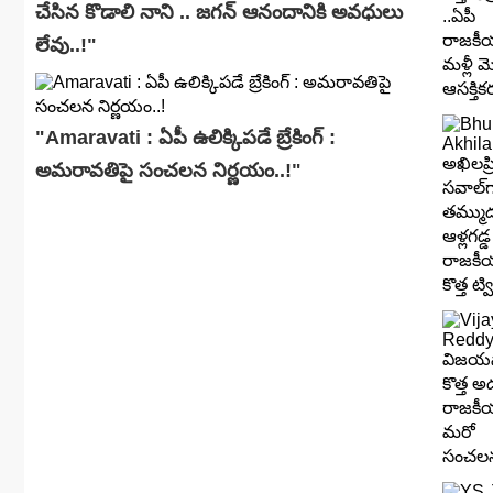
చేసిన కొడాలి నాని .. జగన్ ఆనందానికి అవధులు
లేవు..!"
"Amaravati : ఏపీ ఉలిక్కిపడే బ్రేకింగ్ :
అమరావతిపై సంచలన నిర్ణయం..!"