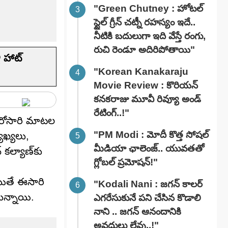
"Green Chutney : హోటల్
స్టైల్ గ్రీన్ చట్నీ రహస్యం ఇదే..
నీటికి బదులుగా ఇది వేస్తే రంగు,
రుచి రెండూ అదిరిపోతాయి"
ీ హాట్
"Korean Kanakaraju
Movie Review : కొరియన్
కనకరాజు మూవీ రివ్యూ అండ్
రేటింగ్‌..!"
 మరోసారి మాటల
"PM Modi : మోదీ కొత్త సోషల్
ాఖ్యలు,
మీడియా ఛాలెంజ్.. యువతతో
కల్యాణ్‌కు
గ్లోబల్ ప్రమోషన్!"
యితే ఈసారి
"Kodali Nani : జగన్ కాలర్
తున్నాయి.
ఎగరేసుకునే పని చేసిన కొడాలి
నాని .. జగన్ ఆనందానికి
అవధులు లేవు..!"