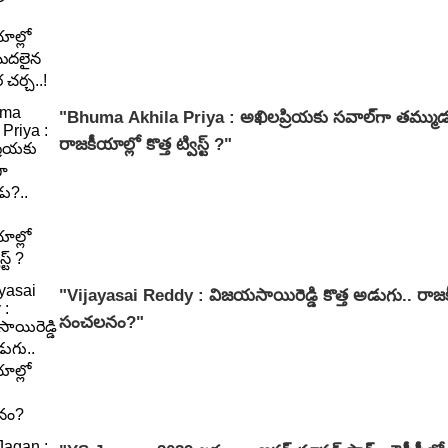
"Bhuma Akhila Priya : అఖిలప్రియకు సవాల్‌గా తమ్ముడు?
రాజకీయాల్లో కొత్త ట్విస్ట్ ?"
"Vijayasai Reddy : విజయసాయిరెడ్డి కొత్త అడుగు.. రాజ
సంచలనం?"