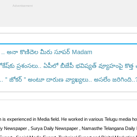
ి .. అనా కొణిదెల మీరు సూపర్ Madam
కు ప్రశంసలు.. ఏపీలో బీజేపీ భవిష్యత్ వ్యూహంపై కొత్త చ
” జోకర్ ” అంటూ దారుణ వ్యాఖ్యలు.. అస‌లేం జ‌రిగింది..
 is experienced in Media field. He worked in various Telugu media ho
aily Newspaper , Surya Daily Newspaper , Namasthe Telangana Dail