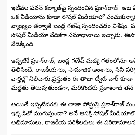
ఇటీవల పవన్ కల్యాణ్‌పై స్పందించిన ప్రకాశ్‌రాజ్ “ఆట 
ఒక వీడియోను కూడా సోషల్ మీడియాలో పంచుకున్నారు.
వ్యాఖ్యల తర్వాతే బండ్ల గణేష్ స్పందించడం విశేషం
సోషల్ మీడియా వేదికగా సమాధానాలు ఇచ్చారు. ఈస
వేడెక్కింది.
ఇప్పటికే ప్రకాశ్‌రాజ్, బండ్ల గణేష్ మధ్య గతంలోన
తెలిసిందే. రాజకీయాలు, సామాజిక అంశాలు, సినీ పరిశ్
వార్తల్లో నిలిచారు.ప్రస్తుతం ఈ తాజా ట్వీట్ వార్ కూడా 
మద్దతు తెలుపుతుండగా, మరికొందరు ప్రకాశ్‌రాజ్ తన అ
అయితే ఇప్పటివరకు ఈ తాజా పోస్టుపై ప్రకాశ్‌రాజ్ ను
ఇక్కడితో ముగుస్తుందా? అనే ఆసక్తి సోషల్ మీడియాలో న
అభిమానులు, రాజకీయ పరిశీలకులు ఈ పరిణామాలను ఆస