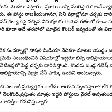
మీరు మొదలు పెట్టారు.. ప్రజలు దాన్ని ముగిస్తారు” అనే వ్య
 ఈ పోస్టు రాజకీయంగానూ, సినీ వర్గాల్లోనూ చర్చకు దారి
. పవన్ కల్యాణ్‌పై వచ్చిన విమర్శలకు ఆయన గతంలో కూడా ప
ారి కూడా అదే తరహాలో ఘాటైన కౌంటర్ ఇవ్వడంతో ఈ వి
ూ అనేక సందర్భాల్లో సోషల్ మీడియా వేదికగా మాటల యుద్ధం
రమకు సంబంధించిన విషయాల్లో ఇద్దరూ భిన్న అభిప్రాయాలు వ్
నెటిజన్లలో పెద్ద చర్చకు దారితీస్తోంది. కొందరు బండ్ల గణేష్ 
భిప్రాయాన్ని వ్యక్తం చేసే హక్కు ఉందని అంటున్నారు.
ంచి ఎలాంటి ప్రత్యుత్తరం రాలేదు. ఆయన స్పందిస్తారా? లేక
ెలకొంది.ప్రస్తుతం మాత్రం ఇద్దరి పోస్టులు వైరల్ అవుతుం
క్తిగా గమనిస్తున్నారు.