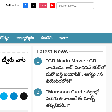
×
Follow Us :
F
X
Insta
▶
రోగ్యం
ఆధ్యాత్మికం
బిజినెస్
ఇంకా
Latest News
ట్వీట్ వార్
"GD Naidu Movie : GD
నాయుడు: ఆర్. మాధవన్‌ కెరీర్‌లో
మరో బెస్ట్ బయోపిక్.. ఆగస్టు 7న
థియేటర్లలోకి!"
"Monsoon Curd : వర్షాల్లో
పెరుగు తినాలంటే ఈ రూల్స్
తప్పనిసరి..!"