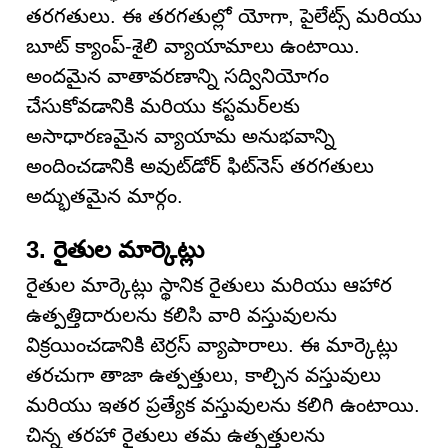
తరగతులు. ఈ తరగతుల్లో యోగా, పైలేట్స్ మరియు
బూట్ క్యాంప్-శైలి వ్యాయామాలు ఉంటాయి.
అందమైన వాతావరణాన్ని సద్వినియోగం
చేసుకోవడానికి మరియు కస్టమర్‌లకు
అసాధారణమైన వ్యాయామ అనుభవాన్ని
అందించడానికి అవుట్‌డోర్ ఫిట్‌నెస్ తరగతులు
అద్భుతమైన మార్గం.
3. రైతుల మార్కెట్లు
రైతుల మార్కెట్లు స్థానిక రైతులు మరియు ఆహార
ఉత్పత్తిదారులను కలిసి వారి వస్తువులను
విక్రయించడానికి టెర్రస్ వ్యాపారాలు. ఈ మార్కెట్లు
తరచుగా తాజా ఉత్పత్తులు, కాల్చిన వస్తువులు
మరియు ఇతర ప్రత్యేక వస్తువులను కలిగి ఉంటాయి.
చిన్న తరహా రైతులు తమ ఉత్పత్తులను