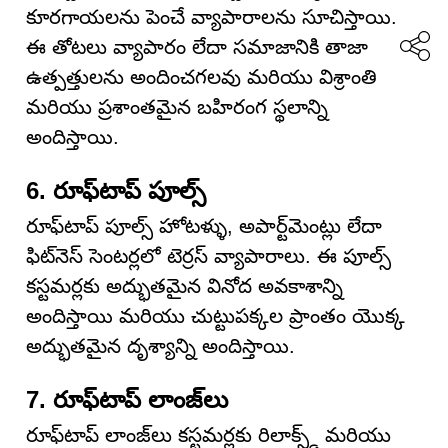
కూరగాయలను పెంచే వ్యాపారాలను సూచిస్తాయి.
ఈ తోటలు వ్యాపారం లేదా సమాజానికి తాజా
ఉత్పత్తులను అందించగలవు మరియు విశ్రాంతి
మరియు ప్రశాంతమైన బహిరంగ స్థలాన్ని
అందిస్తాయి.
6. రూఫ్‌టాప్ పూల్స్
రూఫ్‌టాప్ పూల్స్ హోటళ్ళు, అపార్ట్‌మెంట్లు లేదా
ఫిట్‌నెస్ సెంటర్లలో టెర్రస్ వ్యాపారాలు. ఈ పూల్స్
కస్టమర్లకు అద్భుతమైన వినోద అవకాశాన్ని
అందిస్తాయి మరియు చుట్టుపక్కల ప్రాంతం యొక్క
అద్భుతమైన దృశ్యాన్ని అందిస్తాయి.
7. రూఫ్‌టాప్ లాంజ్‌లు
రూఫ్‌టాప్ లాంజ్‌లు కస్టమర్లకు రిలాక్స్డ్ మరియు