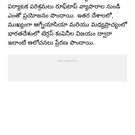
పర్యాటక పరిశ్రమలు రూఫ్‌టాప్ వ్యాపారాల నుండి
ఎంతో ప్రయోజనం పొందాయి. ఇతర దేశాలలో,
ముఖ్యంగా ఆగ్నేయాసియా మరియు మధ్యప్రాచ్యంలో
భారతదేశంలో టెర్రస్ కంపెనీల విజయం ద్వారా
ఇలాంటి ఆలోచనలు ప్రేరణ పొందాయి.