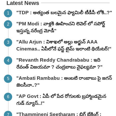
Latest News
"TDP : అత్యంత బలమైన ఫ్యామిలీ టీడీపీ లోకి..?"
"PM Modi : వాళ్లకి ఊహించని లెవెల్ లో సపోర్ట్
ఇస్తున్న నరేంద్ర మోడీ"
"Allu Arjun : విశాఖలో అల్లు అర్జున్ AAA
Cinemas.. ఏపీలోనే ఫస్ట్ టైమ్ ఇలాంటి థియేటర్!"
"Revanth Reddy Chandrababu : ఇది
రేవంత్ విజయమా ? చంద్రబాబు వైఫల్యమా ?"
"Ambati Rambabu : అంబటి రాంబాబు పై జగన్
జెలసీనా..?"
"AP Govt : ఏపీ లో పేద రోగులకు బ్రహ్మాండమైన
గుడ్ న్యూస్..!"
"Thammineni Seetharam : బిగ్ బ్రేకింగ్ :