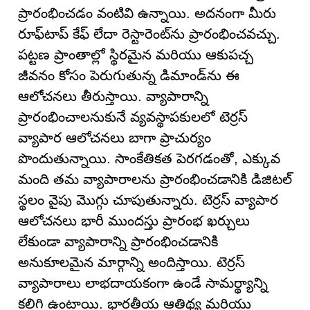
ప్రారంభించడం వంటివి ఉన్నాయి. అదనంగా మీరు
రూఫ్‌టాప్ కేఫ్ లేదా రెస్టారెంట్‌ను ప్రారంభించవచ్చు.
పట్టణ ప్రాంతాల్లో స్థిరమైన మరియు ఆకుపచ్చ
జీవనం కోసం పెరుగుతున్న డిమాండ్‌ను ఈ
ఆలోచనలు తీరుస్తాయి. వ్యాపారాన్ని
ప్రారంభించాలనుకునే వ్యవస్థాపకులలో టెర్రస్
వ్యాపార ఆలోచనలు బాగా ప్రాచుర్యం
పొందుతున్నాయి. సాంకేతికత పెరగడంతో, ఎక్కువ
మంది తమ వ్యాపారాలను ప్రారంభించడానికి డిజిటల్
స్థలం వైపు మొగ్గు చూపుతున్నారు. టెర్రస్ వ్యాపార
ఆలోచనలు భారీ ముందస్తు ప్రారంభ ఖర్చులు
లేకుండా వ్యాపారాన్ని ప్రారంభించడానికి
అనుకూలమైన మార్గాన్ని అందిస్తాయి. టెర్రస్
వ్యాపారాలు లాభదాయకంగా ఉండే సామర్థ్యాన్ని
కలిగి ఉంటాయి. భారతీయ ఆతిథ్య మరియు