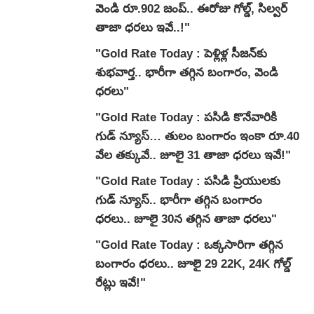
వెండి రూ.902 జంప్.. ఈరోజు గోల్డ్, సిల్వర్
తాజా ధరలు ఇవే..!"
"Gold Rate Today : పెళ్లిళ్ల సీజన్‌కు
శుభవార్త.. భారీగా తగ్గిన బంగారం, వెండి
ధరలు"
"Gold Rate Today : ప‌సిడి కొనేవారికి
గుడ్ న్యూస్… తులం బంగారం ఇంకా రూ.40
వేల తక్కువే.. జూలై 31 తాజా ధరలు ఇవే!"
"Gold Rate Today : పసిడి ప్రియులకు
గుడ్ న్యూస్.. భారీగా తగ్గిన బంగారం
ధరలు.. జూలై 30న తగ్గిన తాజా ధరలు"
"Gold Rate Today : ఒక్కసారిగా తగ్గిన
బంగారం ధరలు.. జూలై 29 22K, 24K గోల్డ్
రేట్లు ఇవే!"