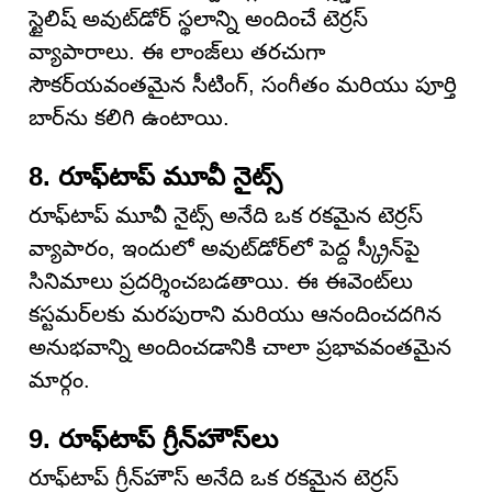
స్టైలిష్ అవుట్‌డోర్ స్థలాన్ని అందించే టెర్రస్
వ్యాపారాలు. ఈ లాంజ్‌లు తరచుగా
సౌకర్యవంతమైన సీటింగ్, సంగీతం మరియు పూర్తి
బార్‌ను కలిగి ఉంటాయి.
8. రూఫ్‌టాప్ మూవీ నైట్స్
రూఫ్‌టాప్ మూవీ నైట్స్ అనేది ఒక రకమైన టెర్రస్
వ్యాపారం, ఇందులో అవుట్‌డోర్‌లో పెద్ద స్క్రీన్‌పై
సినిమాలు ప్రదర్శించబడతాయి. ఈ ఈవెంట్‌లు
కస్టమర్‌లకు మరపురాని మరియు ఆనందించదగిన
అనుభవాన్ని అందించడానికి చాలా ప్రభావవంతమైన
మార్గం.
9. రూఫ్‌టాప్ గ్రీన్‌హౌస్‌లు
రూఫ్‌టాప్ గ్రీన్‌హౌస్ అనేది ఒక రకమైన టెర్రస్