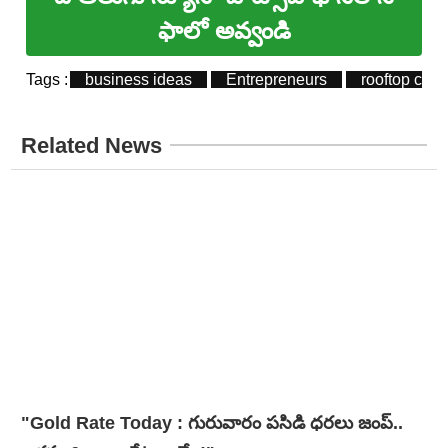
ఫాలో అవ్వండి
Tags :
business ideas
Entrepreneurs
rooftop cafe
Related News
"Gold Rate Today : గురువారం పసిడి ధరలు జంప్..