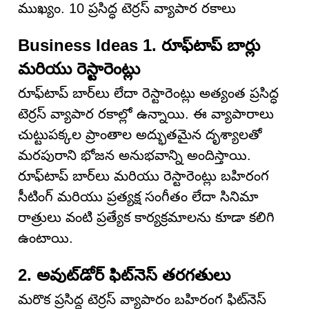
ముఖ్యం. 10 ప్రసిద్ధ టెర్రస్ వ్యాపార రకాలు
Business Ideas 1. రూఫ్‌టాప్ బార్లు
మరియు రెస్టారెంట్లు
రూఫ్‌టాప్ బార్‌లు లేదా రెస్టారెంట్లు అత్యంత ప్రసిద్ధ
టెర్రస్ వ్యాపార రకాల్లో ఉన్నాయి. ఈ వ్యాపారాలు
చుట్టుపక్కల ప్రాంతాల అద్భుతమైన దృశ్యాలతో
మరపురాని భోజన అనుభవాన్ని అందిస్తాయి.
రూఫ్‌టాప్ బార్‌లు మరియు రెస్టారెంట్లు బహిరంగ
సీటింగ్ మరియు ప్రత్యక్ష సంగీతం లేదా సినిమా
రాత్రులు వంటి ప్రత్యేక కార్యక్రమాలను కూడా కలిగి
ఉంటాయి.
2. అవుట్‌డోర్ ఫిట్‌నెస్ తరగతులు
మరొక ప్రసిద్ధ టెర్రస్ వ్యాపారం బహిరంగ ఫిట్‌నెస్