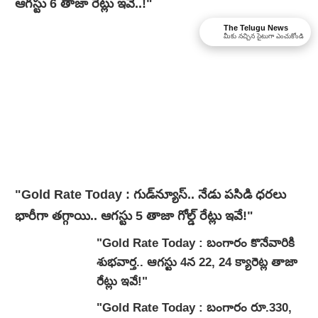
ఆగస్టు 6 తాజా రేట్లు ఇవే..!"
The Telugu News
మీకు నచ్చిన సైటుగా ఎంచుకోండి
"Gold Rate Today : గుడ్‌న్యూస్‌.. నేడు పసిడి ధరలు
భారీగా తగ్గాయి.. ఆగస్టు 5 తాజా గోల్డ్ రేట్లు ఇవే!"
"Gold Rate Today : బంగారం కొనేవారికి
శుభవార్త.. ఆగస్టు 4న 22, 24 క్యారెట్ల తాజా
రేట్లు ఇవే!"
"Gold Rate Today : బంగారం రూ.330,