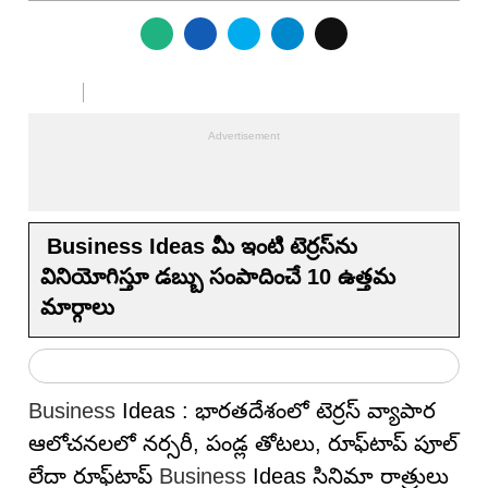
Business Ideas మీ ఇంటి టెర్రస్‌ను
వినియోగిస్తూ డబ్బు సంపాదించే 10 ఉత్తమ
మార్గాలు
Business
Ideas : భారతదేశంలో టెర్రస్ వ్యాపార
ఆలోచనలలో న‌ర్స‌రీ, పండ్ల తోటలు, రూఫ్‌టాప్ పూల్
లేదా రూఫ్‌టాప్
Business
Ideas సినిమా రాత్రులు