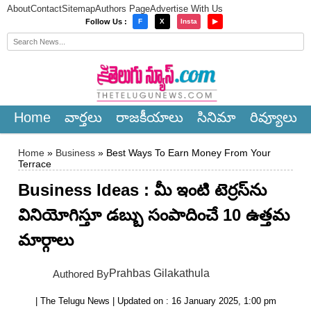
About
Contact
Sitemap
Authors Page
Advertise With Us
×
Follow Us :
F
X
Insta
▶
Home
వార్త‌లు
రాజ‌కీయాలు
సినిమా
రివ్యూలు
Home
»
Business
» Best Ways To Earn Money From Your
Terrace
Business Ideas : మీ ఇంటి టెర్రస్‌ను
వినియోగిస్తూ డబ్బు సంపాదించే 10 ఉత్తమ
మార్గాలు
Prahbas Gilakathula
Authored By
| The Telugu News | Updated on : 16 January 2025, 1:00 pm