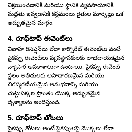
విక్రయించడానికి మరియు స్థానిక వ్యవసాయానికి
మద్దతు ఇవ్వడానికి కస్టమర్‌లు రైతుల మార్కెట్లు ఒక
అద్భుతమైన మార్గం.
4. రూఫ్‌టాప్ ఈవెంట్‌లు
వివాహ రిసెప్షన్‌లు లేదా కార్పొరేట్ ఈవెంట్‌లు వంటి
పైకప్పు ఈవెంట్‌లు వ్యవస్థాపకులకు లాభదాయకమైన
వ్యాపార అవకాశాలుగా ఉంటాయి. పైకప్పు ఈవెంట్
స్థలం అతిథులకు అసాధారణమైన మరియు
చిరస్మరణీయమైన అనుభవాన్ని మరియు
చుట్టుపక్కల ప్రాంతం యొక్క అద్భుతమైన
దృశ్యాలను అందిస్తుంది.
5. రూఫ్‌టాప్ తోటలు
పైకప్పు తోటలు అంటే పైకప్పులపై మొక్కలు లేదా