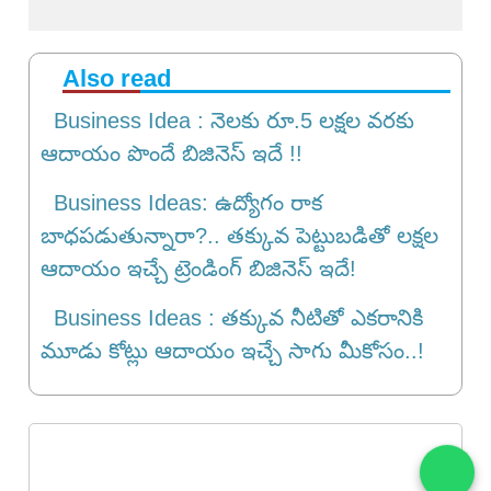
Also read
Business Idea : నెలకు రూ.5 లక్షల వరకు
ఆదాయం పొందే బిజినెస్ ఇదే !!
Business Ideas: ఉద్యోగం రాక
బాధపడుతున్నారా?.. తక్కువ పెట్టుబడితో లక్షల
ఆదాయం ఇచ్చే ట్రెండింగ్ బిజినెస్ ఇదే!
Business Ideas : తక్కువ నీటితో ఎకరానికి
మూడు కోట్లు ఆదాయం ఇచ్చే సాగు మీకోసం..!