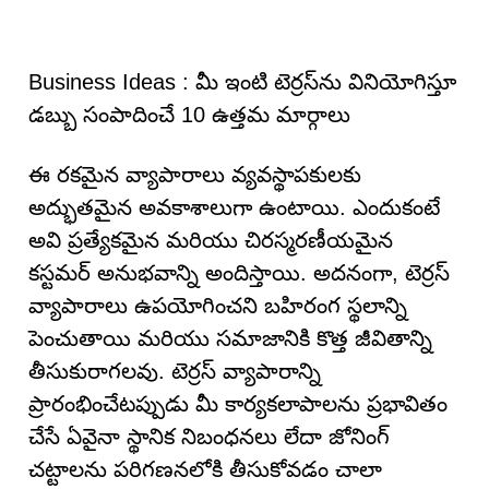
Business Ideas : మీ ఇంటి టెర్రస్‌ను వినియోగిస్తూ
డబ్బు సంపాదించే 10 ఉత్తమ మార్గాలు
ఈ రకమైన వ్యాపారాలు వ్యవస్థాపకులకు
అద్భుతమైన అవకాశాలుగా ఉంటాయి. ఎందుకంటే
అవి ప్రత్యేకమైన మరియు చిరస్మరణీయమైన
కస్టమర్ అనుభవాన్ని అందిస్తాయి. అదనంగా, టెర్రస్
వ్యాపారాలు ఉపయోగించని బహిరంగ స్థలాన్ని
పెంచుతాయి మరియు సమాజానికి కొత్త జీవితాన్ని
తీసుకురాగలవు. టెర్రస్ వ్యాపారాన్ని
ప్రారంభించేటప్పుడు మీ కార్యకలాపాలను ప్రభావితం
చేసే ఏవైనా స్థానిక నిబంధనలు లేదా జోనింగ్
చట్టాలను పరిగణనలోకి తీసుకోవడం చాలా