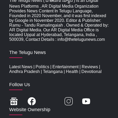
The Telugu News ( ది తెలుగు న్యూస్‌ ) is an Digital
News Platforms . AR Digital Media Organization
Provides News Content In Telugu Language,
Founded in 2020 November, and it was first indexed
by Google in November 2020. Editor & Publisher:
Ramu - Tandu Ramalingaiah . Owned & Operated by:
AR Digital Media. Our AR Digital Media Office is
located Uppal at Hyderabad, Telangana, India ,
500039, Contact Details : info@thetelugunews.com
The Telugu News
Latest News
|
Politics
|
Entertainment
|
Reviews
|
Andhra Pradesh
|
Telangana
|
Health
|
Devotional
Follow Us
Website Ownership