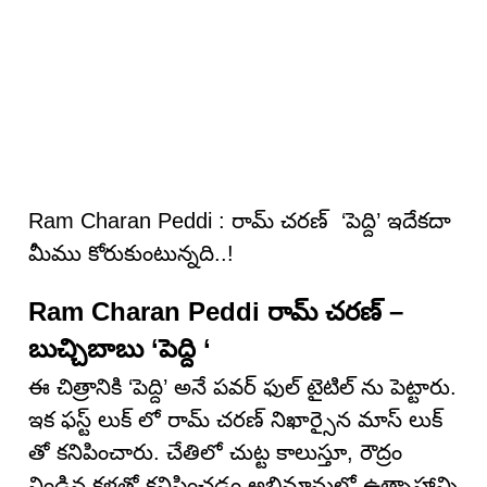
Ram Charan Peddi : రామ్ చరణ్ ‘పెద్ది’ ఇదేకదా
మీము కోరుకుంటున్నది..!
Ram Charan Peddi రామ్ చరణ్ –
బుచ్చిబాబు ‘పెద్ది ‘
ఈ చిత్రానికి ‘పెద్ది’ అనే పవర్ ఫుల్ టైటిల్ ను పెట్టారు.
ఇక ఫస్ట్ లుక్ లో రామ్ చరణ్ నిఖార్సైన మాస్ లుక్
తో కనిపించారు. చేతిలో చుట్ట కాలుస్తూ, రౌద్రం
నిండిన కళ్లతో కనిపించడం అభిమానుల్లో ఉత్సాహాన్ని