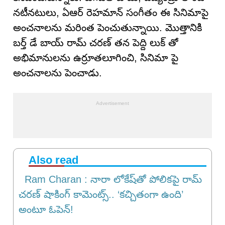
నటీనటులు, ఏఆర్ రెహమాన్ సంగీతం ఈ సినిమాపై
అంచనాలను మరింత పెంచుతున్నాయి. మొత్తానికి
బర్త్ డే బాయ్ రామ్ చరణ్ తన పెద్ది లుక్ తో
అభిమానులను ఉర్రూతలూగించి, సినిమా పై
అంచనాలను పెంచాడు.
Also read
Ram Charan : నారా లోకేష్‌తో పోలికపై రామ్
చరణ్ షాకింగ్ కామెంట్స్.. ‘కచ్చితంగా ఉంది’
అంటూ ఓపెన్!