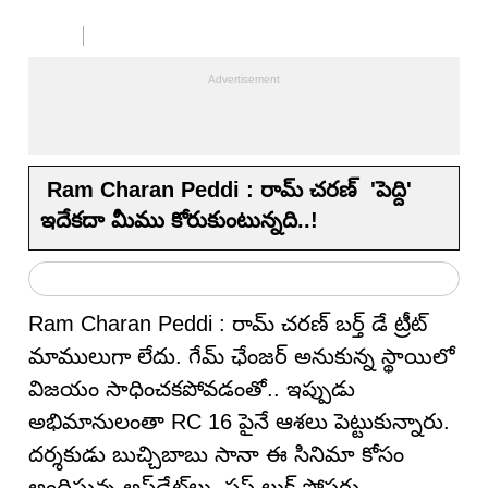
Ram Charan Peddi : రామ్ చరణ్ 'పెద్ది'
ఇదేకదా మీము కోరుకుంటున్నది..!
Ram Charan Peddi : రామ్ చరణ్ బర్త్ డే ట్రీట్
మాములుగా లేదు. గేమ్ ఛేంజర్ అనుకున్న స్థాయిలో
విజయం సాధించకపోవడంతో.. ఇప్పుడు
అభిమానులంతా RC 16 పైనే ఆశలు పెట్టుకున్నారు.
దర్శకుడు బుచ్చిబాబు సానా ఈ సినిమా కోసం
అందిస్తున్న అప్‌డేట్‌లు, ఫస్ట్ లుక్ పోస్టర్లు