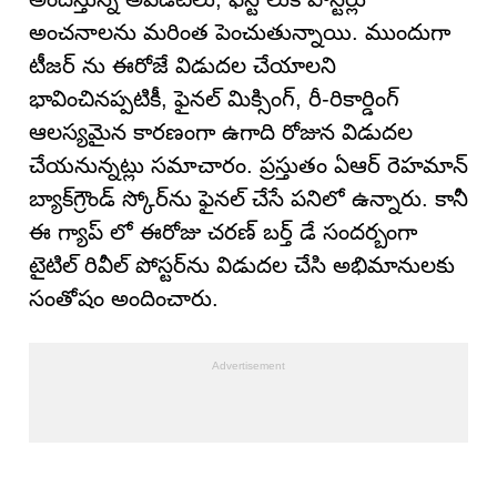
అంచనాలను మరింత పెంచుతున్నాయి. ముందుగా
టీజర్ ను ఈరోజే విడుదల చేయాలని
భావించినప్పటికీ, ఫైనల్ మిక్సింగ్, రీ-రికార్డింగ్
ఆలస్యమైన కారణంగా ఉగాది రోజున విడుదల
చేయనున్నట్లు సమాచారం. ప్రస్తుతం ఏఆర్ రెహమాన్
బ్యాక్‌గ్రౌండ్ స్కోర్‌ను ఫైనల్ చేసే పనిలో ఉన్నారు. కానీ
ఈ గ్యాప్ లో ఈరోజు చరణ్ బర్త్ డే సందర్బంగా
టైటిల్ రివీల్ పోస్టర్‌ను విడుదల చేసి అభిమానులకు
సంతోషం అందించారు.