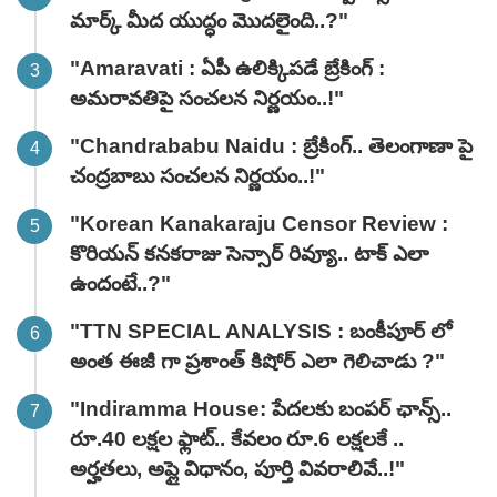
మార్క్ మీద యుద్ధం మొదలైంది..?"
"Amaravati : ఏపీ ఉలిక్కిపడే బ్రేకింగ్ :
అమరావతిపై సంచలన నిర్ణయం..!"
"Chandrababu Naidu : బ్రేకింగ్.. తెలంగాణా పై
చంద్రబాబు సంచలన నిర్ణయం..!"
"Korean Kanakaraju Censor Review :
కొరియన్ కనకరాజు సెన్సార్ రివ్యూ.. టాక్ ఎలా
ఉందంటే..?"
"TTN SPECIAL ANALYSIS : బంకీపూర్ లో
అంత ఈజీ గా ప్రశాంత్ కిషోర్ ఎలా గెలిచాడు ?"
"Indiramma House: పేదలకు బంపర్ ఛాన్స్..
రూ.40 లక్షల ఫ్లాట్.. కేవలం రూ.6 లక్షలకే ..
అర్హతలు, అప్లై విధానం, పూర్తి వివరాలివే..!"