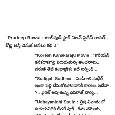
"Pradeep Rawat : టాలీవుడ్ స్టార్ విలన్ ప్రదీప్ రావత్..
కోట్ల ఆస్తి వెనుక అసలు కథ..!"
"Korean Kanakaraju Movie : ‘కొరియన్
కనకరాజు’పై పెరుగుతున్న అంచనాలు..
వరుణ్ తేజ్ కంబ్యాక్‌కు ఇదే టర్నింగ్
పాయింట్ అవుతుందా?"
"Sudigali Sudheer : సుడిగాలి సుధీర్
ఇంకా పెళ్లి చేసుకోకపోవడానికి కారణం ఇదేనా
?.. వైరల్ అవుతున్న ధనరాజ్ భార్య
వ్యాఖ్యలు.."
"Udhayanidhi Stalin : త్రిష వివాదంలో
ఉదయనిధికి లీగల్ షాక్.. కేసు నమోదు,