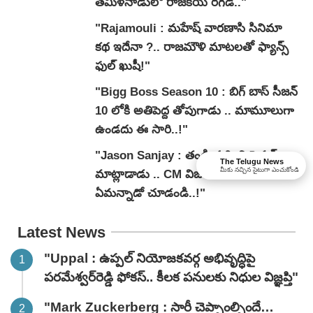
తమిళనాడులో రాజకీయ రగడ.."
"Rajamouli : మహేష్ వారణాసి సినిమా
కథ ఇదేనా ?.. రాజమౌళి మాటలతో ఫ్యాన్స్
ఫుల్ ఖుషీ!"
"Bigg Boss Season 10 : బిగ్ బాస్ సీజన్
10 లోకి అతిపెద్ద తోపుగాడు .. మామూలుగా
ఉండదు ఈ సారి..!"
"Jason Sanjay : తండ్రి గురించి ఫైనల్ గా
The Telugu News
మీకు నచ్చిన సైటుగా ఎంచుకోండి
మాట్లాడాడు .. CM విజయ్ కొడుకు
ఏమన్నాడో చూడండి..!"
Latest News
"Uppal : ఉప్పల్ నియోజకవర్గ అభివృద్ధిపై
పరమేశ్వర్‌రెడ్డి ఫోకస్.. కీలక పనులకు నిధుల విజ్ఞప్తి"
"Mark Zuckerberg : సారీ చెప్పాంల్సిందే…