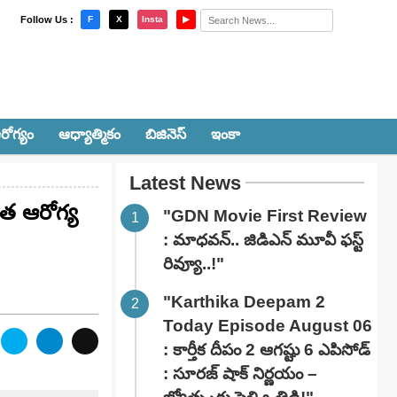
×
Follow Us :
F
X
Insta
▶
రోగ్యం
ఆధ్యాత్మికం
బిజినెస్
ఇంకా
Latest News
ుత ఆరోగ్య
"GDN Movie First Review
: మాధవన్.. జిడిఎన్ మూవీ ఫ‌స్ట్
రివ్యూ..!"
"Karthika Deepam 2
Today Episode August 06
: కార్తీక దీపం 2 ఆగష్టు 6 ఎపిసోడ్
: సూరజ్ షాక్ నిర్ణయం –