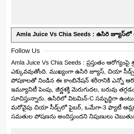
Amla Juice Vs Chia Seeds : ఉసిరి జ్యూస్‌లో చ
Follow Us
Amla Juice Vs Chia Seeds : ప్రస్తుతం ఆరోగ్యంపై 
ఎక్కువవుతోంది. ముఖ్యంగా ఉసిరి జ్యూస్, చియా సీడ్స్ క
పోషకాలతో నిండిన ఈ కాంబినేషన్ శరీరానికి ఎన్నో ఆ
ఇమ్యూనిటీ పెంపు, జీర్ణశక్తి మెరుగుదల, బరువు తగ
సూచిస్తున్నారు. ఉసిరిలో విటమిన్-C సమృద్ధిగా ఉంటుంద
మరోవైపు చియా సీడ్స్‌లో ఫైబర్, ఒమేగా-3 ఫ్యాటీ ఆమ్
సమతుల పోషణను అందిస్తుందని నిపుణులు చెబుతున