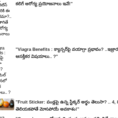
కలిగే ఆరోగ్య ప్రయోజనాలు ఇవే!"
"Viagra Benefits : క్యాన్సర్‌పై వయాగ్రా ప్రభావం? ..ఇజ్
ఆసక్తికర విషయాలు.. ?"
"Fruit Sticker: పండ్లపై ఉన్న స్టిక్కర్ అర్థం తెలుసా? .. 4,
తెలియకపోతే మోసపోయే అవకాశం!"