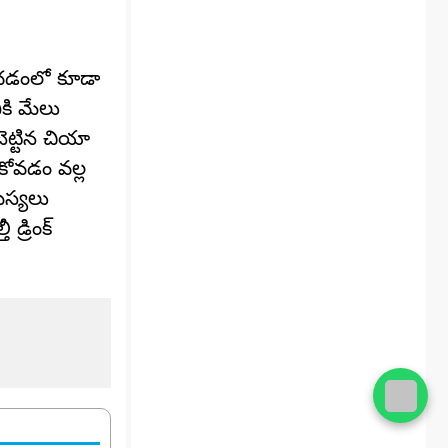
రచడంలో కూడా
కి మేలు
ెట్టిన చియా
ుకోవడం వల్ల
మస్యలు
డ్రింక్