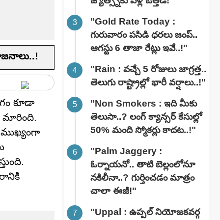
జ్యోత్స్నకు పెళ్లి ఒత్తిడి!"
"Gold Rate Today :
గురువారం పసిడి ధరలు జంప్..
ఆగస్టు 6 తాజా రేట్లు ఇవే..!"
ోజనాలు..!
"Rain : వచ్చే 5 రోజులు జాగ్రత్త..
తెలుగు రాష్ట్రాల్లో భారీ వ‌ర్షాలు..!"
యోగం కూడా
"Non Smokers : ఇది మీకు
తెలుసా..? లంగ్ క్యాన్సర్ కేసుల్లో
ా మారింది.
50% మంది స్మోకర్లు కాదట..!"
. ముఖ్యంగా
లు
"Palm Jaggery :
్తుంది.
ఓర్నాయనో.. తాటి బెల్లంలోనూ
ానికి
నకిలీనా..? గుర్తించడం మాత్రం
చాలా ఈజీ!"
"Uppal : ఉప్పల్ నియోజకవర్గ