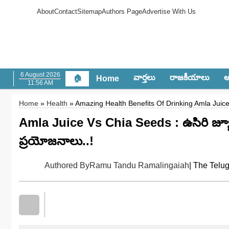
About
Contact
Sitemap
Authors Page
Advertise With Us
6 August 2026
వార్త‌లు
రాజ‌కీయాలు
ఆం
🏠
Home
11:56 AM
Home
»
Health
» Amazing Health Benefits Of Drinking Amla Juic
Amla Juice Vs Chia Seeds : ఉసిరి జ్యూస్
ప్రయోజనాలు..!
Authored By
Ramu Tandu Ramalingaiah
| The Telu