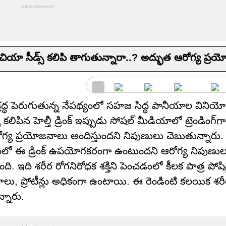
ియా సీడ్స్ కలిపి తాగుతున్నారా..? అద్భుత ఆరోగ్య ప్రయ
శ్రద్ధ పెరుగుతున్న నేపథ్యంలో సహజ సిద్ధ పానీయాల విని
లిపిన హెల్తీ డ్రింక్ ఇప్పుడు సోషల్ మీడియాలో ట్రెండింగ్‌గ
రోగ్య ప్రయోజనాలు అందిస్తుందని నిపుణులు చెబుతున్నారు
్గడంలో ఈ డ్రింక్ ఉపయోగకరంగా ఉంటుందని ఆరోగ్య నిపుణు
ి. ఇది శరీర రోగనిరోధక శక్తిని పెంచడంలో కీలక పాత్ర పోషిస
లాలు, ప్రోటీన్లు అధికంగా ఉంటాయి. ఈ రెండింటి కలయిక శరీర
్నారు.