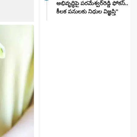
అభివృద్ధిపై పరమేశ్వర్‌రెడ్డి ఫోకస్..
కీలక పనులకు నిధుల విజ్ఞప్తి"