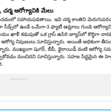
ర్మ ఆరోగ్యానికి మేలు
రక్షించడంలో సహాయపడతాయి. ఇవి చర్మ కాంతిని మెరుగుప
స్‌లో ఉండే ఒమేగా-3 ఫ్యాటీ ఆమ్లాలు గుండె ఆరోగ్యాని
ం ఖాళీ కడుపుతో ఒక గ్లాస్ ఉసిరి జ్యూస్‌లో కొద్దిగా నానబ
ుందని ఆరోగ్య నిపుణులు సూచిస్తున్నారు. అయితే అధికంగా తీస
్తున్నారు. ముఖ్యంగా షుగర్, బీపీ, థైరాయిడ్ వంటి ఆరోగ్య స
్చుకోవడం మంచిదని సూచిస్తున్నారు. సహజ సిద్ధమైన ఈ హెల్తీ 
ి.