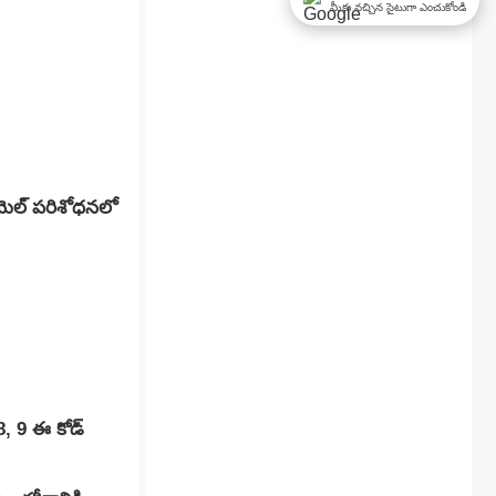
మీకు నచ్చిన సైటుగా ఎంచుకోండి
రాయెల్ పరిశోధనలో
 8, 9 ఈ కోడ్