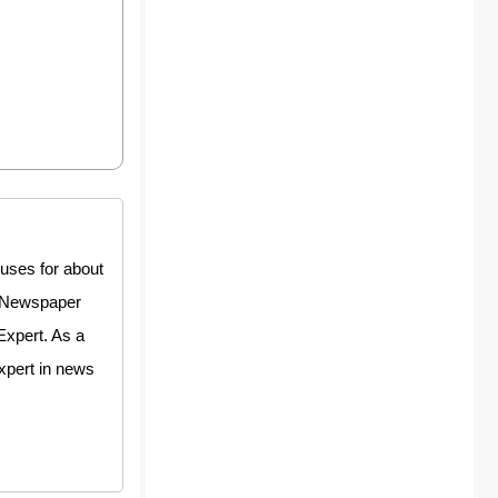
uses for about
y Newspaper
Expert. As a
expert in news