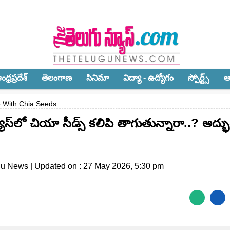
ధ్ర‌ప్ర‌దేశ్‌
తెలంగాణ‌
సినిమా
విద్యా - ఉద్యోగం
స్పోర్ట్స్‌
ఆ
e With Chia Seeds
‌లో చియా సీడ్స్ కలిపి తాగుతున్నారా..? అద్భ
gu News | Updated on : 27 May 2026, 5:30 pm