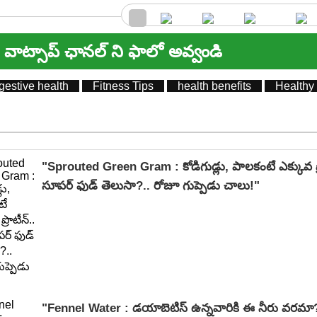
వాట్సాప్ ఛానల్ ని ఫాలో అవ్వండి
gestive health
Fitness Tips
health benefits
Healthy
"Sprouted Green Gram : కోడిగుడ్లు, పాలకంటే ఎక్కువ ప్
సూపర్ ఫుడ్ తెలుసా?.. రోజూ గుప్పెడు చాలు!"
"Fennel Water : డయాబెటిస్ ఉన్నవారికి ఈ నీరు వరమా?