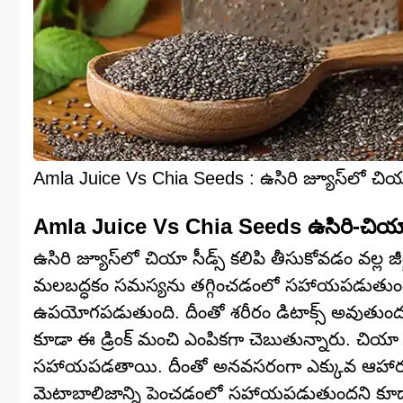
Amla Juice Vs Chia Seeds : ఉసిరి జ్యూస్‌లో చియా
Amla Juice Vs Chia Seeds ఉసిరి-చియా డ్
ఉసిరి జ్యూస్‌లో చియా సీడ్స్ కలిపి తీసుకోవడం వల్ల 
మలబద్ధకం సమస్యను తగ్గించడంలో సహాయపడుతుంది.
ఉపయోగపడుతుంది. దీంతో శరీరం డిటాక్స్ అవుతుందని 
కూడా ఈ డ్రింక్ మంచి ఎంపికగా చెబుతున్నారు. చియా 
సహాయపడతాయి. దీంతో అనవసరంగా ఎక్కువ ఆహారం తీ
మెటాబాలిజాన్ని పెంచడంలో సహాయపడుతుందని కూడా 