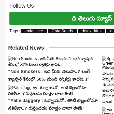
Follow Us
ది తెలుగు న్యూస్
Tags :
amla juice
Chia Seeds
detox drink
di
Related News
"Non Smokers : ఇది మీకు తెలుసా..? లంగ్
క్యాన్సర్ కేసుల్లో 50% మంది స్మోకర్లు కాదట..!"
"Palm Jaggery : ఓర్నాయనో.. తాటి బెల్లంలోనూ
నకిలీనా..? గుర్తించడం మాత్రం చాలా ఈజీ!"