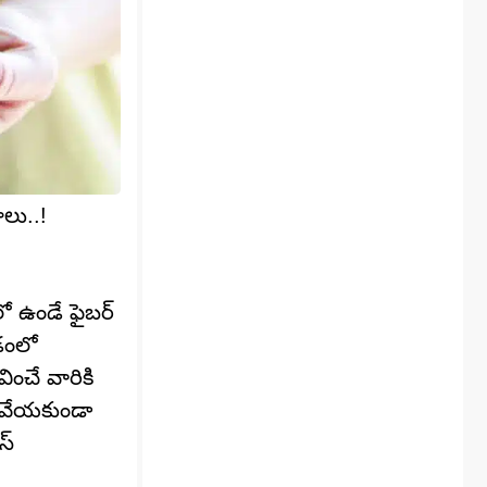
లు..!
లో ఉండే ఫైబర్
డంలో
ంచే వారికి
ి వేయకుండా
స్