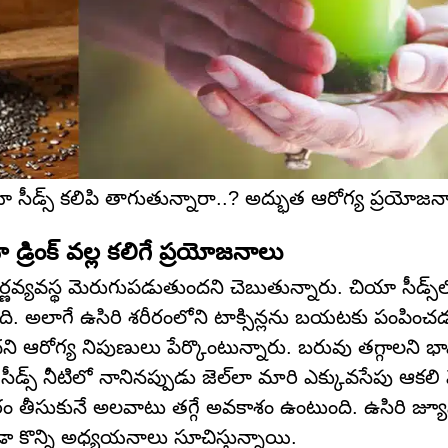
 సీడ్స్ కలిపి తాగుతున్నారా..? అద్భుత ఆరోగ్య ప్రయోజనా
రింక్ వల్ల కలిగే ప్రయోజనాలు
జీర్ణవ్యవస్థ మెరుగుపడుతుందని చెబుతున్నారు. చియా సీడ్స్‌
 అలాగే ఉసిరి శరీరంలోని టాక్సిన్లను బయటకు పంపించ
ఆరోగ్య నిపుణులు పేర్కొంటున్నారు. బరువు తగ్గాలని భావి
సీడ్స్ నీటిలో నానినప్పుడు జెల్‌లా మారి ఎక్కువసేపు ఆకల
సుకునే అలవాటు తగ్గే అవకాశం ఉంటుంది. ఉసిరి జ్యూ
కొన్ని అధ్యయనాలు సూచిస్తున్నాయి.