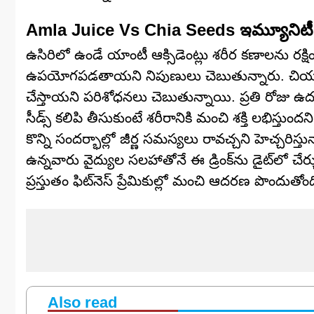
Amla Juice Vs Chia Seeds ఇమ్యూనిటీ, చ
ఉసిరిలో ఉండే యాంటీ ఆక్సిడెంట్లు శరీర కణాలను 
ఉపయోగపడతాయని నిపుణులు చెబుతున్నారు. చియా సీడ్
చేస్తాయని పరిశోధనలు చెబుతున్నాయి. ప్రతి రోజు ఉదయ
సీడ్స్ కలిపి తీసుకుంటే శరీరానికి మంచి శక్తి లభిస్త
కొన్ని సందర్భాల్లో జీర్ణ సమస్యలు రావచ్చని హెచ్చరిస
ఉన్నవారు వైద్యుల సలహాతోనే ఈ డ్రింక్‌ను డైట్‌లో చేర
ప్రస్తుతం ఫిట్‌నెస్ ప్రేమికుల్లో మంచి ఆదరణ పొందుతోంద
Also read