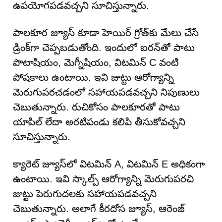
ఉపయోగపడవచ్చని సూచిస్తున్నారు.
పాలకూర జ్యూస్ కూడా హెయిర్ గ్రోత్‌కు మేలు చేసే
డ్రింక్‌గా చెప్పబడుతోంది. ఇందులో ఐరన్‌తో పాటు
పొటాషియం, మెగ్నీషియం, విటమిన్ C వంటి
పోషకాలు ఉంటాయి. ఇవి జుట్టు ఆరోగ్యాన్ని
మెరుగుపరచడంలో సహాయపడవచ్చని నిపుణులు
చెబుతున్నారు. రుచికోసం పాలకూరతో పాటు
యాపిల్ లేదా అరటిపండు కలిపి తీసుకోవచ్చని
సూచిస్తున్నారు.
క్యారెట్ జ్యూస్‌లో విటమిన్ A, విటమిన్ E అధికంగా
ఉంటాయి. ఇవి స్కాల్ప్ ఆరోగ్యాన్ని మెరుగుపరచి
జుట్టు పెరుగుదలకు సహాయపడవచ్చని
చెబుతున్నారు. అలాగే కీరదోస జ్యూస్‌, ఆరెంజ్