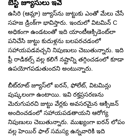
బెస్ట్ జ్యూసులు ఇవే
ఉసిరి (ఆమ్లా) జ్యూస్‌ను జుట్టుకు ఎంతో మేలు చేసే
సహజ డ్రింక్‌గా భావిస్తారు. ఇందులో విటమిన్ C
అధికంగా ఉండటంతో ఇది యాంటీఆక్సిడెంట్‌లా
పనిచేసి జుట్టు కుదుళ్లను బలపరచడంలో
సహాయపడవచ్చని నిపుణులు చెబుతున్నారు. ఇది
ఫ్రీ రాడికల్స్ వల్ల కలిగే నష్టాన్ని తగ్గించడంలో కూడా
ఉపయోగపడుతుందని అంటున్నారు.
బీట్‌రూట్ జ్యూస్‌లో ఐరన్‌, ఫోలేట్‌, విటమిన్లు
పుష్కలంగా ఉంటాయి. ఇవి రక్తప్రసరణను
మెరుగుపరచి జుట్టు వేర్లకు అవసరమైన ఆక్సిజన్
అందించడంలో సహాయపడతాయని ఆరోగ్య
నిపుణులు చెబుతున్నారు. ముఖ్యంగా ఐరన్ లోపం
వల్ల హెయిర్ ఫాల్ సమస్య ఉన్నవారికి ఇది