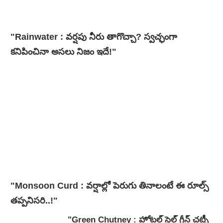
"Rainwater : వర్షపు నీరు తాగొచ్చా? స్వచ్ఛంగా
కనిపించినా అసలు నిజం ఇదే!"
"Monsoon Curd : వర్షాల్లో పెరుగు తినాలంటే ఈ రూల్స్
తప్పనిసరి..!"
"Green Chutney : హోటల్ స్టైల్ గ్రీన్ చట్నీ