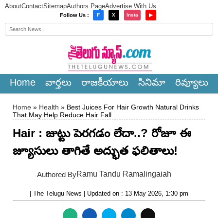
About
Contact
Sitemap
Authors Page
Advertise With Us
×
Follow Us :
F
X
Insta
▶
Home
వార్త‌లు
రాజ‌కీయాలు
సినిమా
రివ్యూలు
Home
»
Health
» Best Juices For Hair Growth Natural Drinks
That May Help Reduce Hair Fall
Hair : జుట్టు పెరగడం లేదా..? రోజూ ఈ
జ్యూసులు తాగితే అద్భుత ఫలితాలు!
Ramu Tandu Ramalingaiah
Authored By
| The Telugu News | Updated on : 13 May 2026, 1:30 pm