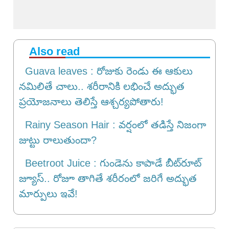
Also read
Guava leaves : రోజుకు రెండు ఈ ఆకులు
నమిలితే చాలు.. శరీరానికి లభించే అద్భుత
ప్రయోజనాలు తెలిస్తే ఆశ్చర్యపోతారు!
Rainy Season Hair : వర్షంలో తడిస్తే నిజంగా
జుట్టు రాలుతుందా?
Beetroot Juice : గుండెను కాపాడే బీట్‌రూట్
జ్యూస్.. రోజూ తాగితే శరీరంలో జరిగే అద్భుత
మార్పులు ఇవే!