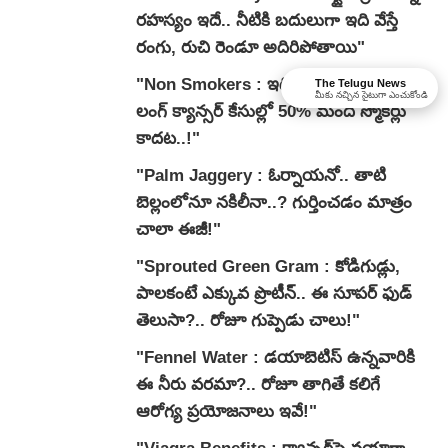
రహస్యం ఇదే.. నీటికి బదులుగా ఇది వేస్తే
రంగు, రుచి రెండూ అదిరిపోతాయి"
"Non Smokers : ఇది మీకు తెలుసా..?
The Telugu News
మీకు నచ్చిన సైటుగా ఎంచుకోండి
లంగ్ క్యాన్సర్ కేసుల్లో 50% మంది స్మోకర్లు
కాదట..!"
"Palm Jaggery : ఓర్నాయనో.. తాటి
బెల్లంలోనూ నకిలీనా..? గుర్తించడం మాత్రం
చాలా ఈజీ!"
"Sprouted Green Gram : కోడిగుడ్లు,
పాలకంటే ఎక్కువ ప్రొటీన్.. ఈ సూపర్ ఫుడ్
తెలుసా?.. రోజూ గుప్పెడు చాలు!"
"Fennel Water : డయాబెటిస్ ఉన్నవారికి
ఈ నీరు వరమా?.. రోజూ తాగితే కలిగే
ఆరోగ్య ప్రయోజనాలు ఇవే!"