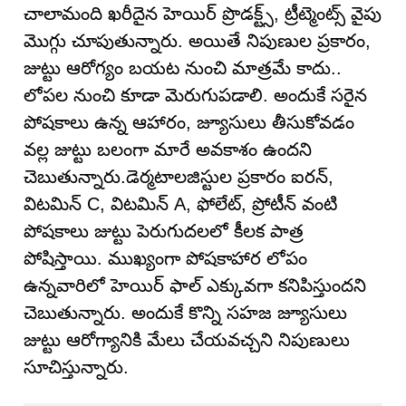
చాలామంది ఖరీదైన హెయిర్ ప్రొడక్ట్స్‌, ట్రీట్మెంట్స్ వైపు
మొగ్గు చూపుతున్నారు. అయితే నిపుణుల ప్రకారం,
జుట్టు ఆరోగ్యం బయట నుంచి మాత్రమే కాదు..
లోపల నుంచి కూడా మెరుగుపడాలి. అందుకే సరైన
పోషకాలు ఉన్న ఆహారం, జ్యూసులు తీసుకోవడం
వల్ల జుట్టు బలంగా మారే అవకాశం ఉందని
చెబుతున్నారు.డెర్మటాలజిస్టుల ప్రకారం ఐరన్‌,
విటమిన్ C, విటమిన్ A, ఫోలేట్‌, ప్రోటీన్ వంటి
పోషకాలు జుట్టు పెరుగుదలలో కీలక పాత్ర
పోషిస్తాయి. ముఖ్యంగా పోషకాహార లోపం
ఉన్నవారిలో హెయిర్ ఫాల్ ఎక్కువగా కనిపిస్తుందని
చెబుతున్నారు. అందుకే కొన్ని సహజ జ్యూసులు
జుట్టు ఆరోగ్యానికి మేలు చేయవచ్చని నిపుణులు
సూచిస్తున్నారు.