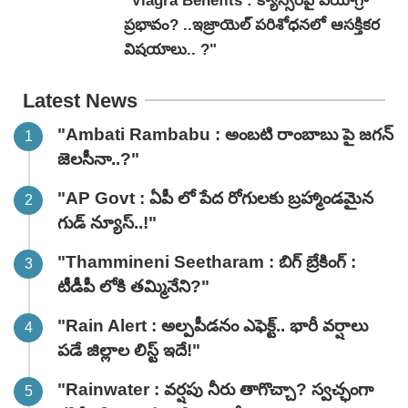
"Viagra Benefits : క్యాన్సర్‌పై వయాగ్రా
ప్రభావం? ..ఇజ్రాయెల్ పరిశోధనలో ఆసక్తికర
విషయాలు.. ?"
Latest News
"Ambati Rambabu : అంబటి రాంబాబు పై జగన్
జెలసీనా..?"
"AP Govt : ఏపీ లో పేద రోగులకు బ్రహ్మాండమైన
గుడ్ న్యూస్..!"
"Thammineni Seetharam : బిగ్ బ్రేకింగ్ :
టీడీపీ లోకి తమ్మినేని?"
"Rain Alert : అల్పపీడనం ఎఫెక్ట్.. భారీ వర్షాలు
పడే జిల్లాల లిస్ట్ ఇదే!"
"Rainwater : వర్షపు నీరు తాగొచ్చా? స్వచ్ఛంగా