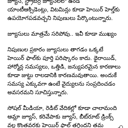
జ్యూస్‌, స్ట్రాబెర్రీ జ్యూస్‌లలో ఉండే
యాంటీఆక్సిడెంట్లు, విటమిన్లు కూడా హెయిర్ హెల్త్‌కు
ఉపయోగపడవచ్చని నిపుణులు పేర్కొంటున్నారు.
జ్యూసులు మాత్రమే సరిపోవు.. ఇవీ కూడా ముఖ్యం
నిపుణుల ప్రకారం జ్యూసులు తాగడం ఒక్కటే
హెయిర్ ఫాల్‌కు పూర్తి పరిష్కారం కాదు. థైరాయిడ్‌,
హార్మోన్ల సమస్యలు, ఒత్తిడి, జన్యుపరమైన కారణాలు
కూడా జుట్టు రాలడానికి కారణమవుతాయి. అందుకే
సమస్య ఎక్కువగా ఉంటే వైద్యులను సంప్రదించడం
అవసరమని సూచిస్తున్నారు.
సోషల్ మీడియా, రెడిట్ వేదికల్లో కూడా చాలామంది
ఆమ్లా జ్యూస్‌, కరివేపాకు జ్యూస్‌, బీట్‌రూట్ డ్రింక్స్
వల్ల కొంతవరకు హెయిర్ ఫాల్ తగ్గిందని తమ