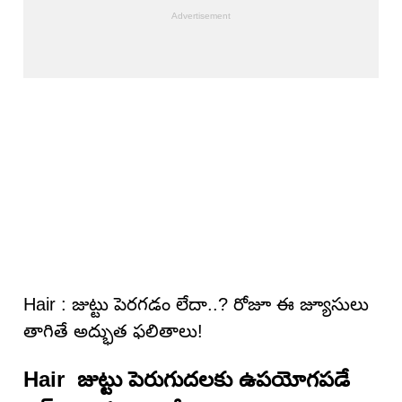
Hair : జుట్టు పెరగడం లేదా..? రోజూ ఈ జ్యూసులు
తాగితే అద్భుత ఫలితాలు!
Hair జుట్టు పెరుగుదలకు ఉపయోగపడే