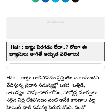
Hair : జుట్టు పెరగడం లేదా..? రోజూ ఈ
జ్యూసులు తాగితే అద్భుత ఫలితాలు!
Hair : జుట్టు రాలిపోవడం ప్రస్తుతం చాలామందిని
వేధిస్తున్న ప్రధాన సమస్యల్లో ఒకటి. ఒత్తిడి,
కాలుష్యం, పోషకాహార లోపం, హార్మోన్ల మార్పులు,
సరైన నిద్ర లేకపోవడం వంటి అనేక కారణాల వల్ల
హెయిర్ ఫాల్ సమస్య పెరుగుతోంది. దీంతో