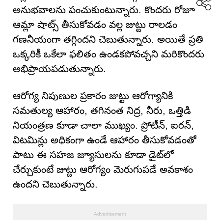
అనుభవాలను పంచుకుంటున్నారు. కొందరు రోజూ
ఆమ్లా షాట్స్ తీసుకోవడం వల్ల జుట్టు రాలడం
గణనీయంగా తగ్గిందని చెబుతున్నారు. అయితే ప్రతి
ఒక్కరికీ ఒకేలా ఫలితం ఉండకపోవచ్చని మరికొందరు
అభిప్రాయపడుతున్నారు.
ఆరోగ్య నిపుణుల ప్రకారం జుట్టు ఆరోగ్యానికి
సమతుల్య ఆహారం, తగినంత నిద్ర, నీరు, ఒత్తిడి
నియంత్రణ కూడా చాలా ముఖ్యం. ప్రోటీన్‌, ఐరన్‌,
విటమిన్లు అధికంగా ఉండే ఆహారం తీసుకోవడంతో
పాటు ఈ సహజ జ్యూసులను కూడా డైట్‌లో
చేర్చుకుంటే జుట్టు ఆరోగ్యం మెరుగుపడే అవకాశం
ఉందని చెబుతున్నారు.