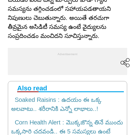
సమస్యను తగ్గించడంలో సహాయపడతాయని
నిపుణులు చెబుతున్నారు. అయితే తరచుగా
తీవ్రమైన అసిడిటీ సమస్య ఉంటే వైద్యులను
సంప్రదించడం మంచిదని సూచిస్తున్నారు.
Also read
Soaked Raisins : ఉదయం ఈ ఒక్క
అలవాటు.. శరీరానికి ఎన్నో లాభాలు..!
Corn Health Alert : మొక్కజొన్న తినే ముందు
ఒక్కసారి చదవండి.. ఈ 5 సమస్యలు ఉంటే