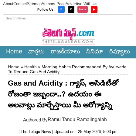
About
Contact
Sitemap
Authors Page
Advertise With Us
×
Follow Us :
F
X
Insta
▶
Home
వార్త‌లు
రాజ‌కీయాలు
సినిమా
రివ్యూలు
Home
»
Health
» Morning Habits Recommended By Ayurveda
To Reduce Gas And Acidity
Gas and Acidity : గ్యాస్, అసిడిటీతో
రోజంతా ఇబ్బందా..? ఉదయం ఈ
అలవాట్లు మార్చేస్తాయి మీ ఆరోగ్యాన్ని
Ramu Tandu Ramalingaiah
Authored By
| The Telugu News | Updated on : 25 May 2026, 5:03 pm