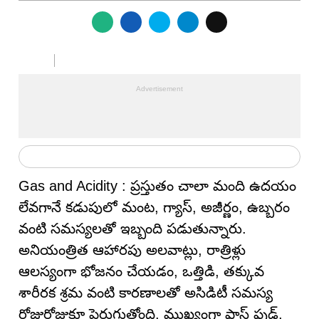
Gas and Acidity : ప్రస్తుతం చాలా మంది ఉదయం
లేవగానే కడుపులో మంట, గ్యాస్, అజీర్ణం, ఉబ్బరం
వంటి సమస్యలతో ఇబ్బంది పడుతున్నారు.
అనియంత్రిత ఆహారపు అలవాట్లు, రాత్రిళ్లు
ఆలస్యంగా భోజనం చేయడం, ఒత్తిడి, తక్కువ
శారీరక శ్రమ వంటి కారణాలతో అసిడిటీ సమస్య
రోజురోజుకూ పెరుగుతోంది. ముఖ్యంగా ఫాస్ట్ ఫుడ్,