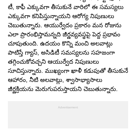
టీ, కాఫీ ఎక్కువగా తీసుకునే వారిలో ఈ సమస్యలు
ఎక్కువగా కనిపిస్తున్నాయని ఆరోగ్య నిపుణులు
చెబుతున్నారు. ఆయుర్వేదం ప్రకారం మన రోజును
ఎలా ప్రారంభిస్తామన్నది జీర్ణవ్యవస్థపై పెద్ద ప్రభావం
చూపుతుంది. ఉదయం కొన్ని మంచి అలవాట్లు
పాటిస్తే గ్యాస్, అసిడిటీ సమస్యలను సహజంగా
తగ్గించుకోవచ్చని ఆయుర్వేద నిపుణులు
సూచిస్తున్నారు. ముఖ్యంగా ఖాళీ కడుపుతో తీసుకునే
ఆహారం, నీటి అలవాట్లు, శ్వాసాభ్యాసాలు
జీర్ణక్రియను మెరుగుపరుస్తాయని చెబుతున్నారు.