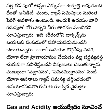
వల్ల కడుపులో ఆమ్లం ఎక్కువగా ఉత్పత్తి అవుతుంది.
దీంతో అసిడిటీ, మంట, గ్యాస్ సమస్యలు మరింత
పెరిగే అవకాశం ఉంటుంది. అందుకే ఉదయం ఖాళీ
కడుపుతో గోరువెచ్చని నీరు తాగడం మంచిదని
సూచిస్తున్నారు. ఇది శరీరంలోని టాక్సిన్స్‌ను
బయటకు పంపడంలో సహాయపడుతుందని
చెబుతున్నారు. అలాగే ఉదయం కొద్దిసేపు నడక,
యోగా లేదా ప్రాణాయామం చేయడం వల్ల జీర్ణవ్యవస్థ
చురుకుగా పనిచేస్తుందని నిపుణులు చెబుతున్నారు.
ముఖ్యంగా “వజ్రాసనం”, “పవనముక్తాసనం” వంటి
యోగా ఆసనాలు గ్యాస్ సమస్య తగ్గించడంలో
ఉపయోగపడతాయని ఆయుర్వేద వైద్యులు
సూచిస్తున్నారు.
Gas and Acidity ఆయుర్వేదం సూచించే