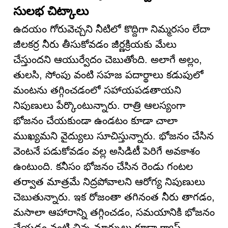
సులభ చిట్కాలు
ఉదయం గోరువెచ్చని నీటిలో కొద్దిగా నిమ్మరసం లేదా
జీలకర్ర నీరు తీసుకోవడం జీర్ణక్రియకు మేలు
చేస్తుందని ఆయుర్వేదం చెబుతోంది. అలాగే అల్లం,
తులసి, సోంపు వంటి సహజ పదార్థాలు కడుపులో
మంటను తగ్గించడంలో సహాయపడతాయని
నిపుణులు పేర్కొంటున్నారు. రాత్రి ఆలస్యంగా
భోజనం చేయకుండా ఉండటం కూడా చాలా
ముఖ్యమని వైద్యులు సూచిస్తున్నారు. భోజనం చేసిన
వెంటనే పడుకోవడం వల్ల అసిడిటీ పెరిగే అవకాశం
ఉంటుంది. కనీసం భోజనం చేసిన రెండు గంటల
తర్వాత మాత్రమే నిద్రపోవాలని ఆరోగ్య నిపుణులు
చెబుతున్నారు. ఇక రోజంతా తగినంత నీరు తాగడం,
మసాలా ఆహారాన్ని తగ్గించడం, సమయానికి భోజనం
చేయడం వంటి చిన్న మార్పులు కూడా గ్యాస్