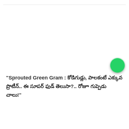
"Sprouted Green Gram : కోడిగుడ్లు, పాలకంటే ఎక్కువ
ప్రొటీన్.. ఈ సూపర్ ఫుడ్ తెలుసా?.. రోజూ గుప్పెడు
చాలు!"