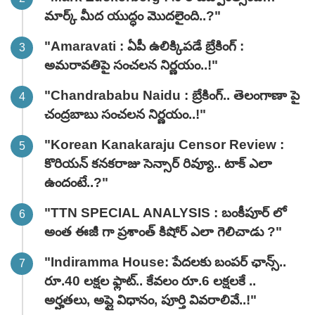
మార్క్ మీద యుద్ధం మొదలైంది..?"
"Amaravati : ఏపీ ఉలిక్కిపడే బ్రేకింగ్ :
అమరావతిపై సంచలన నిర్ణయం..!"
"Chandrababu Naidu : బ్రేకింగ్.. తెలంగాణా పై
చంద్రబాబు సంచలన నిర్ణయం..!"
"Korean Kanakaraju Censor Review :
కొరియన్ కనకరాజు సెన్సార్ రివ్యూ.. టాక్ ఎలా
ఉందంటే..?"
"TTN SPECIAL ANALYSIS : బంకీపూర్ లో
అంత ఈజీ గా ప్రశాంత్ కిషోర్ ఎలా గెలిచాడు ?"
"Indiramma House: పేదలకు బంపర్ ఛాన్స్..
రూ.40 లక్షల ఫ్లాట్.. కేవలం రూ.6 లక్షలకే ..
అర్హతలు, అప్లై విధానం, పూర్తి వివరాలివే..!"