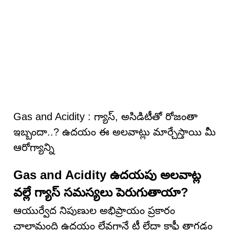
Gas and Acidity : గ్యాస్, అసిడిటీతో రోజంతా
ఇబ్బందా..? ఉదయం ఈ అలవాట్లు మార్చేస్తాయి మీ
ఆరోగ్యాన్ని
Gas and Acidity ఉదయపు అలవాట్ల
వల్లే గ్యాస్ సమస్యలు పెరుగుతాయా?
ఆయుర్వేద నిపుణుల అభిప్రాయం ప్రకారం
చాలామంది ఉదయం లేవగానే టీ లేదా కాఫీ తాగడం