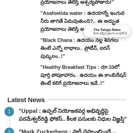
ప్రయోజనాలు తెలిస్తే ఆశ్చర్యపోతారు!"
"Asafoetida water : ఉదయాన్నే ఇంగువ
నీరు తాగితే ఏమవుతుంది?.. ఈ అద్భుత
ప్రయోజనాలు తెలిస్తే ఆశ్చర్యపోతారు!"
The Telugu News
మీకు నచ్చిన సైటుగా ఎంచుకోండి
"Black Chana : ఉదయం నల్ల శెనగలు
తింటే ఎన్నో లాభాలు.. ప్రోటీన్, ఐరన్
పుష్కలం..!"
"Healthy Breakfast Tips : రూ.10లో
పూర్తి పోషకాహారం.. ఉదయం ఈ కాంబినేషన్
తింటే కలిగే ప్రయోజనాలు ఇవే..!"
Latest News
"Uppal : ఉప్పల్ నియోజకవర్గ అభివృద్ధిపై
పరమేశ్వర్‌రెడ్డి ఫోకస్.. కీలక పనులకు నిధుల విజ్ఞప్తి"
"Mark Zuckerberg : సారీ చెప్పాంల్సిందే…