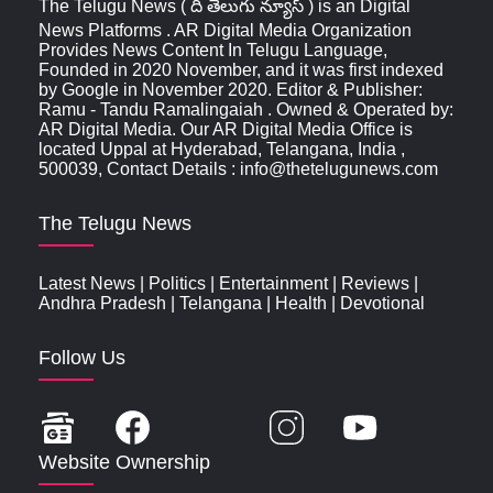
The Telugu News ( ది తెలుగు న్యూస్‌ ) is an Digital
News Platforms . AR Digital Media Organization
Provides News Content In Telugu Language,
Founded in 2020 November, and it was first indexed
by Google in November 2020. Editor & Publisher:
Ramu - Tandu Ramalingaiah . Owned & Operated by:
AR Digital Media. Our AR Digital Media Office is
located Uppal at Hyderabad, Telangana, India ,
500039, Contact Details : info@thetelugunews.com
The Telugu News
Latest News
|
Politics
|
Entertainment
|
Reviews
|
Andhra Pradesh
|
Telangana
|
Health
|
Devotional
Follow Us
Website Ownership