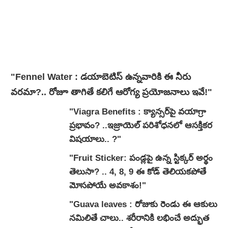
"Fennel Water : డయాబెటిస్ ఉన్నవారికి ఈ నీరు
వరమా?.. రోజూ తాగితే కలిగే ఆరోగ్య ప్రయోజనాలు ఇవే!"
"Viagra Benefits : క్యాన్సర్‌పై వయాగ్రా
ప్రభావం? ..ఇజ్రాయెల్ పరిశోధనలో ఆసక్తికర
విషయాలు.. ?"
"Fruit Sticker: పండ్లపై ఉన్న స్టిక్కర్ అర్థం
తెలుసా? .. 4, 8, 9 ఈ కోడ్ తెలియకపోతే
మోసపోయే అవకాశం!"
"Guava leaves : రోజుకు రెండు ఈ ఆకులు
నమిలితే చాలు.. శరీరానికి లభించే అద్భుత