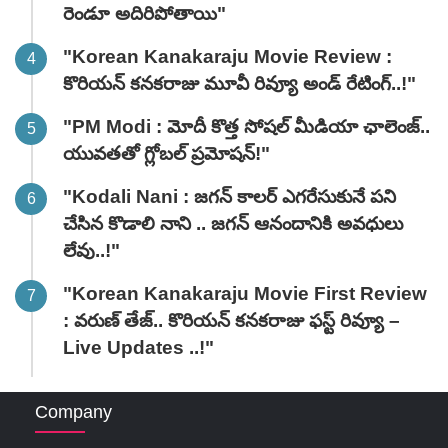
రెండూ అదిరిపోతాయి"
"Korean Kanakaraju Movie Review :
కొరియన్ కనకరాజు మూవీ రివ్యూ అండ్ రేటింగ్‌..!"
"PM Modi : మోదీ కొత్త సోషల్ మీడియా ఛాలెంజ్..
యువతతో గ్లోబల్ ప్రమోషన్!"
"Kodali Nani : జగన్ కాలర్ ఎగరేసుకునే పని
చేసిన కొడాలి నాని .. జగన్ ఆనందానికి అవధులు
లేవు..!"
"Korean Kanakaraju Movie First Review
: వరుణ్ తేజ్.. కొరియన్ కనకరాజు ఫస్ట్ రివ్యూ –
Live Updates ..!"
Company