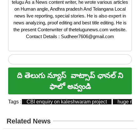
telugu As a News content writer, he wrote various articles
on Human angle, Andhra pradesh And Telangana Local
news live reporting, special stories. He is also expert in
news analyzing, proof editing and best title editing. He is
the present Conterwriter of thetelugunews.com website.
Contact Details : Sudheer7606@gmail.com
ది తెలుగు న్యూస్
వాట్సాప్ ఛానల్ ని
ఫాలో అవ్వండి
Tags :
CBI enquiry on kaleshwaram project
huge relie
Related News