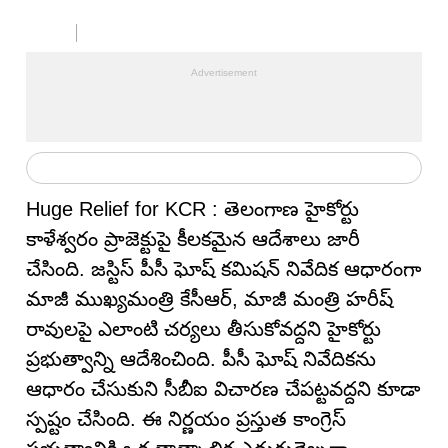
Huge Relief for KCR : తెలంగాణ హైకోర్టు
కాళేశ్వరం ప్రాజెక్టుపై కీలకమైన ఆదేశాలు జారీ
చేసింది. జస్టిస్ పీసీ ఘోష్ కమిషన్ నివేదిక ఆధారంగా
మాజీ ముఖ్యమంత్రి కేసీఆర్, మాజీ మంత్రి హరీష్
రావులపై ఎలాంటి చర్యలు తీసుకోవద్దని హైకోర్టు
ప్రభుత్వాన్ని ఆదేశించింది. పీసీ ఘోష్ నివేదికను
ఆధారం చేసుకుని సీబీఐ విచారణ చేపట్టవద్దని కూడా
స్పష్టం చేసింది. ఈ నిర్ణయం ప్రస్తుత కాంగ్రెస్