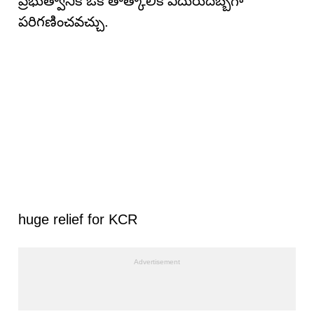
ప్రభుత్వానికి ఒక తాత్కాలిక ఎదురుదెబ్బగా
పరిగణించవచ్చు.
huge relief for KCR