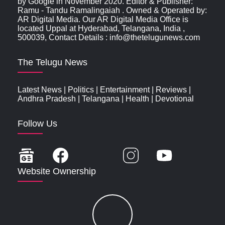
by Google in November 2020. Editor & Publisher:
Ramu - Tandu Ramalingaiah . Owned & Operated by:
AR Digital Media. Our AR Digital Media Office is
located Uppal at Hyderabad, Telangana, India ,
500039, Contact Details : info@thetelugunews.com
The Telugu News
Latest News
|
Politics
|
Entertainment
|
Reviews
|
Andhra Pradesh
|
Telangana
|
Health
|
Devotional
Follow Us
Website Ownership