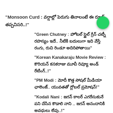
"Monsoon Curd : వర్షాల్లో పెరుగు తినాలంటే ఈ రూల్స్
తప్పనిసరి..!"
"Green Chutney : హోటల్ స్టైల్ గ్రీన్ చట్నీ
రహస్యం ఇదే.. నీటికి బదులుగా ఇది వేస్తే
రంగు, రుచి రెండూ అదిరిపోతాయి"
"Korean Kanakaraju Movie Review :
కొరియన్ కనకరాజు మూవీ రివ్యూ అండ్
రేటింగ్‌..!"
"PM Modi : మోదీ కొత్త సోషల్ మీడియా
ఛాలెంజ్.. యువతతో గ్లోబల్ ప్రమోషన్!"
"Kodali Nani : జగన్ కాలర్ ఎగరేసుకునే
పని చేసిన కొడాలి నాని .. జగన్ ఆనందానికి
అవధులు లేవు..!"