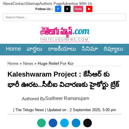
About
Contact
Sitemap
Authors Page
Advertise With Us
×
Follow Us :
F
X
Insta
▶
Home
వార్త‌లు
రాజ‌కీయాలు
సినిమా
రివ్యూలు
Home
»
News
» Huge Relief For Kcr
Kaleshwaram Project : కేసీఆర్ కు
భారీ ఊరట..సీబీఐ విచారణకు హైకోర్టు బ్రేక్
Sudheer Ramanujam
Authored By
| The Telugu News | Updated on : 2 September 2025, 5:00 pm