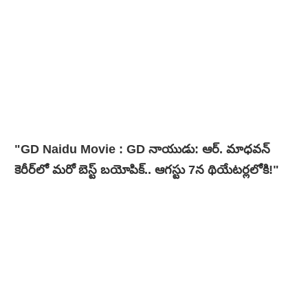
"GD Naidu Movie : GD నాయుడు: ఆర్. మాధవన్‌
కెరీర్‌లో మరో బెస్ట్ బయోపిక్.. ఆగస్టు 7న థియేటర్లలోకి!"