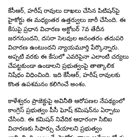
కేసీఆర్, హరీష్ రావులు దాఖలు చేసిన పిటిషన్‌పై
హైకోర్టు ఈ మధ్యంతర ఉత్తర్వులు జారీ చేసింది. ఈ
కేసుపై ప్రధాన విచారణ అక్టోబర్ 7వ తేదీన
జరగనుందని, దసరా సెలవుల అనంతరం తదుపరి
విచారణ ఉంటుందని న్యాయమూర్తి పేర్కొన్నారు.
అప్పటి వరకు ఈ కేసులో ఎవరిపైనా ఎలాంటి చర్యలు
చేపట్టకుండా ఉండాలని ప్రభుత్వంపై తాత్కాలిక
నిషేధం విధించింది. ఇది కేసీఆర్, హరీష్ రావులకు
కొంత ఉపశమనం కలిగించే అంశం.
కాళేశ్వరం ప్రాజెక్టుపై అవినీతి ఆరోపణల నేపథ్యంలో
కాంగ్రెస్ ప్రభుత్వం పీసీ ఘోష్ కమిషన్‌ను ఏర్పాటు
చేసింది. ఈ కమిషన్ నివేదిక ఆధారంగా సిబిఐ
విచారణకు సిఫార్సు చేయాలని ప్రభుత్వం