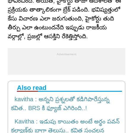
భావించింది. అయితే, హైకోర్టు తాజా ఆదేశాలతో ఈ
ప్రక్రియకు తాత్కాలికంగా బ్రేక్ పడింది. భవిష్యత్తులో
కేసు విచారణ ఎలా జరుగుతుంది, హైకోర్టు తుది
తీర్పు ఎలా ఉంటుందనేది ఇప్పుడు రాజకీయ
వర్గాల్లో, ప్రజల్లో ఆసక్తిని రేకెత్తిస్తోంది.
Also read
kavitha : అన్నని ప్రశ్నల‌తో క‌డిగిపారేస్తున్న‌
కవిత.. BRS కి ఫ్యూజ్ ఎగిరింది..!
Kavitha : ఇడుపు కాయితం అంటే అర్థం పవన్
కల్యాణ్‌కు బాగా తెలుసు.. కవిత సంచలన