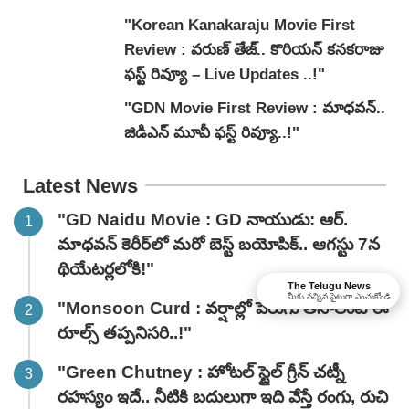
"Korean Kanakaraju Movie First
Review : వరుణ్ తేజ్.. కొరియన్ కనకరాజు
ఫస్ట్ రివ్యూ – Live Updates ..!"
"GDN Movie First Review : మాధవన్..
జిడిఎన్ మూవీ ఫ‌స్ట్ రివ్యూ..!"
Latest News
"GD Naidu Movie : GD నాయుడు: ఆర్.
మాధవన్‌ కెరీర్‌లో మరో బెస్ట్ బయోపిక్.. ఆగస్టు 7న
థియేటర్లలోకి!"
The Telugu News
మీకు నచ్చిన సైటుగా ఎంచుకోండి
"Monsoon Curd : వర్షాల్లో పెరుగు తినాలంటే ఈ
రూల్స్ తప్పనిసరి..!"
"Green Chutney : హోటల్ స్టైల్ గ్రీన్ చట్నీ
రహస్యం ఇదే.. నీటికి బదులుగా ఇది వేస్తే రంగు, రుచి