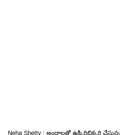
Neha Shetty : అందాల‌తో ఉక్కిరిబిక్క‌రి చేస్తున్న