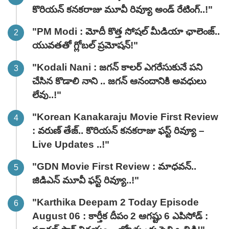
కొరియన్ కనకరాజు మూవీ రివ్యూ అండ్ రేటింగ్‌..!"
"PM Modi : మోదీ కొత్త సోషల్ మీడియా ఛాలెంజ్..
యువతతో గ్లోబల్ ప్రమోషన్!"
"Kodali Nani : జగన్ కాలర్ ఎగరేసుకునే పని
చేసిన కొడాలి నాని .. జగన్ ఆనందానికి అవధులు
లేవు..!"
"Korean Kanakaraju Movie First Review
: వరుణ్ తేజ్.. కొరియన్ కనకరాజు ఫస్ట్ రివ్యూ –
Live Updates ..!"
"GDN Movie First Review : మాధవన్..
జిడిఎన్ మూవీ ఫ‌స్ట్ రివ్యూ..!"
"Karthika Deepam 2 Today Episode
August 06 : కార్తీక దీపం 2 ఆగష్టు 6 ఎపిసోడ్ :