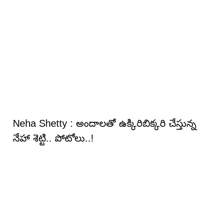
Neha Shetty : అందాల‌తో ఉక్కిరిబిక్క‌రి చేస్తున్న
నేహా శెట్టి.. పోటోలు..!