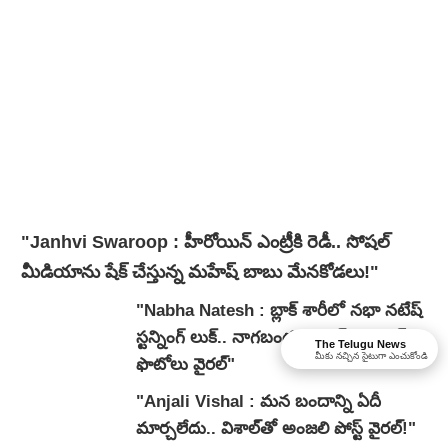
"Janhvi Swaroop : హీరోయిన్ ఎంట్రీకి రెడీ.. సోషల్
మీడియాను షేక్ చేస్తున్న మహేష్ బాబు మేనకోడలు!"
"Nabha Natesh : బ్లాక్ శారీలో నభా నటేష్
స్టన్నింగ్ లుక్.. నాగబంధం సక్సెస్ ఈవెంట్
The Telugu News
మీకు నచ్చిన సైటుగా ఎంచుకోండి
ఫొటోలు వైరల్"
"Anjali Vishal : మన బందాన్ని ఏదీ
మార్చలేదు.. విశాల్‌తో అంజలి పోస్ట్ వైరల్!"