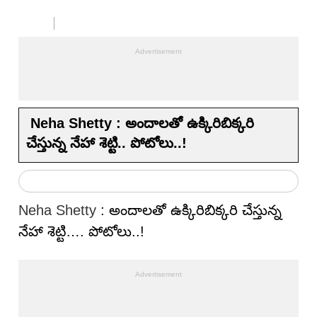
Neha Shetty : అందాల‌తో ఉక్కిరిబిక్క‌రి
చేస్తున్న నేహా శెట్టి.. పోటోలు..!
Neha Shetty
: అందాల‌తో ఉక్కిరిబిక్క‌రి చేస్తున్న
నేహా శెట్టి…. పోటోలు..!