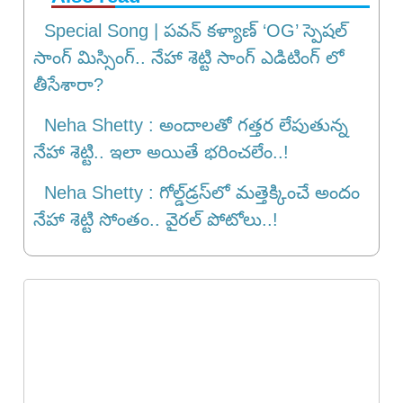
Special Song | పవన్ కళ్యాణ్ ‘OG’ స్పెషల్
సాంగ్ మిస్సింగ్.. నేహా శెట్టి సాంగ్ ఎడిటింగ్ లో
తీసేశారా?
Neha Shetty : అందాల‌తో గ‌త్త‌ర లేపుతున్న
నేహా శెట్టి.. ఇలా అయితే భ‌రించ‌లేం..!
Neha Shetty : గోల్డ్‌డ్ర‌స్‌లో మ‌త్తెక్కించే అందం
నేహా శెట్టి సోంతం.. వైర‌ల్ పోటోలు..!