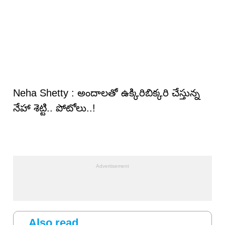
Neha Shetty : అందాల‌తో ఉక్కిరిబిక్క‌రి చేస్తున్న
నేహా శెట్టి.. పోటోలు..!
Also read