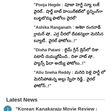
"Pooja Hegde : పూజా హెగ్డే న్యూ లుక్
వైరల్.. షార్ట్ బాబ్ హెయిర్‌కట్‌లో స్టన్నింగ్‌గా
బుట్టబొమ్మ ఫొటోలు వైరల్"
"Ashika Ranganath : ఆశికా రంగనాథ్
గ్లామర్ షో.. ఎర్ర చీరలో దేవకన్యలా మెరిసిన
బ్యూటీ.. వైరల్ ఫోటోలు..!"
"Disha Patani : లైమ్ గ్రీన్ డ్రెస్‌లో దిశా
పటానీ దుమ్మురేపింది.. దిశా హాట్ షో..
ఫ్యాన్స్ ఫిదా అయ్యే ఫోటోలు..!"
"Allu Sneha Reddy : మరిది పెళ్లి పార్టీ లో
మెరిసిపోతున్న అల్లు స్నేహ రెడ్డి.. వైర‌ల్
ఫోటోస్‌..!"
Latest News
"Korean Kanakaraju Movie Review :