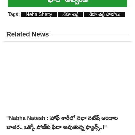
Tags :
Neha Shetty
నేహా శెట్టి
నేహా శెట్టి పోటోలు
Related News
"Nabha Natesh : హాఫ్ శారీలో నభా నటేష్ అందాల
జాతర.. ఒక్కో పోజ్‌కు ఫిదా అవుతున్న ఫ్యాన్స్..!"