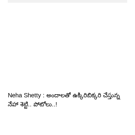
Neha Shetty : అందాల‌తో ఉక్కిరిబిక్క‌రి చేస్తున్న
నేహా శెట్టి.. పోటోలు..!