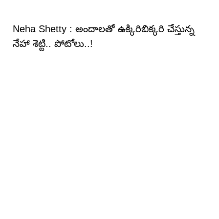
Neha Shetty : అందాల‌తో ఉక్కిరిబిక్క‌రి చేస్తున్న
నేహా శెట్టి.. పోటోలు..!