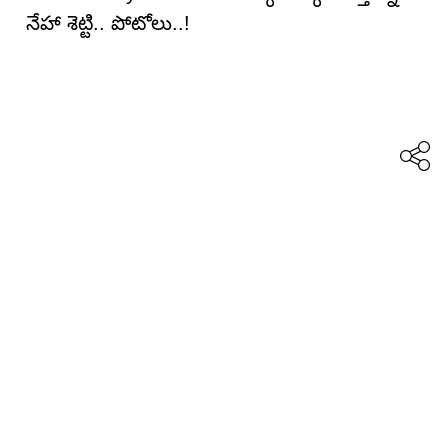
నేహా శెట్టి.. పోటోలు..!