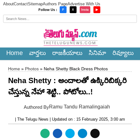
About
Contact
Sitemap
Authors Page
Advertise With Us
×
Follow Us :
F
X
Insta
▶
Home
వార్త‌లు
రాజ‌కీయాలు
సినిమా
రివ్యూలు
Home
»
Photos
» Neha Shetty Black Dress Photos
Neha Shetty : అందాల‌తో ఉక్కిరిబిక్క‌రి
చేస్తున్న నేహా శెట్టి.. పోటోలు..!
Ramu Tandu Ramalingaiah
Authored By
| The Telugu News | Updated on : 15 February 2025, 3:00 am