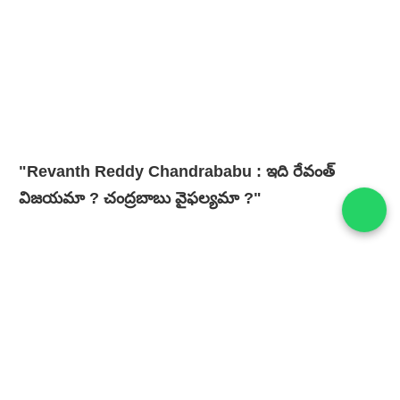
"Revanth Reddy Chandrababu : ఇది రేవంత్
విజయమా ? చంద్రబాబు వైఫల్యమా ?"