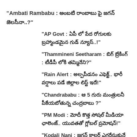
"Ambati Rambabu : అంబటి రాంబాబు పై జగన్
జెలసీనా..?"
"AP Govt : ఏపీ లో పేద రోగులకు
బ్రహ్మాండమైన గుడ్ న్యూస్..!"
"Thammineni Seetharam : బిగ్ బ్రేకింగ్
: టీడీపీ లోకి తమ్మినేని?"
"Rain Alert : అల్పపీడనం ఎఫెక్ట్.. భారీ
వర్షాలు పడే జిల్లాల లిస్ట్ ఇదే!"
"Chandrababu : ఆ 5 గురు మంత్రులనీ
పీకేయబోతున్న చంద్రబాబు ?"
"PM Modi : మోదీ కొత్త సోషల్ మీడియా
ఛాలెంజ్.. యువతతో గ్లోబల్ ప్రమోషన్!"
"Kodali Nani : జగన్ కాలర్ ఎగరేసుకునే