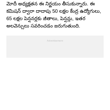
మోదీ అధ్యక్షతన ఈ నిర్ణయం తీసుకున్నారు. ఈ
కమిషన్ ద్వారా దాదాపు 50 లక్షల కేంద్ర ఉద్యోగులు,
65 లక్షల పెన్షనర్లకు జీతాలు, పెన్షన్లు, ఇతర
అలవెన్సులు సవరించడం జరుగుతుంది.