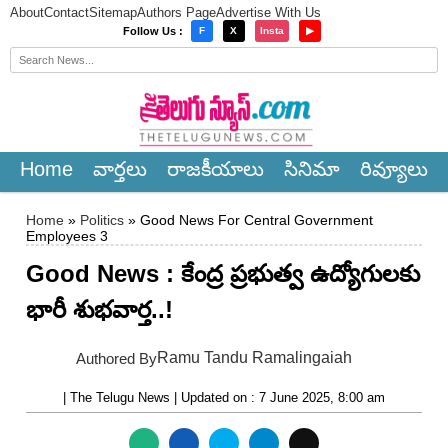
About
Contact
Sitemap
Authors Page
Advertise With Us
×
Follow Us :
F
X
Insta
▶
Home
వార్త‌లు
రాజ‌కీయాలు
సినిమా
రివ్యూలు
Home
»
Politics
» Good News For Central Government
Employees 3
Good News : కేంద్ర ప్రభుత్వ ఉద్యోగులకు
భారీ శుభవార్త..!
Ramu Tandu Ramalingaiah
Authored By
| The Telugu News | Updated on : 7 June 2025, 8:00 am