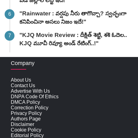
పడే జిల్లాల లిస్ట్ ఇదే!"
"Rainwater : వర్షపు నీరు తాగొచ్చా? స్వచ్ఛంగా
కనిపించినా అసలు నిజం ఇదే!"
"KJQ Movie Review : దీక్షిత్ శెట్టి, శశి ఓదెల..
KJQ మూవీ రివ్యూ అండ్ రేటింగ్‌..!"
Company
About Us
Contact Us
Advertise With Us
DNPA Code Of Ethics
DMCA Policy
Correction Policy
Privacy Policy
Authors Page
Disclaimer
Cookie Policy
Editorial Policy