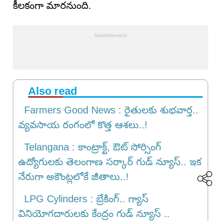
కీలకంగా మారనుంది.
Also read
Farmers Good News : రైతులకు శుభవార్త..
వ్యవసాయ రంగంలో కొత్త ఆశలు..!
Telangana : కాంట్రాక్ట్, ఔట్ సోర్సింగ్
ఉద్యోగులకు తెలంగాణ సర్కార్ గుడ్ న్యూస్.. ఇక
నేరుగా అకౌంట్లలోకే జీతాలు..!
LPG Cylinders : బ్రేకింగ్‌.. గ్యాస్
వినియోగదారులకు కేంద్రం గుడ్ న్యూస్ ..