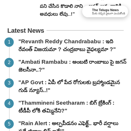
పని చేసిన కొడాలి నాని .. జగన్ ఆనందానికి
The Telugu News
అవధులు లేవు..!"
మీకు నచ్చిన సైటుగా ఎంచుకోండి
Latest News
"Revanth Reddy Chandrababu : ఇది
రేవంత్ విజయమా ? చంద్రబాబు వైఫల్యమా ?"
"Ambati Rambabu : అంబటి రాంబాబు పై జగన్
జెలసీనా..?"
"AP Govt : ఏపీ లో పేద రోగులకు బ్రహ్మాండమైన
గుడ్ న్యూస్..!"
"Thammineni Seetharam : బిగ్ బ్రేకింగ్ :
టీడీపీ లోకి తమ్మినేని?"
"Rain Alert : అల్పపీడనం ఎఫెక్ట్.. భారీ వర్షాలు