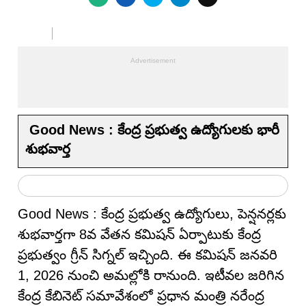
Good News : కేంద్ర ప్రభుత్వ ఉద్యోగులకు భారీ
శుభవార్త
Good News : కేంద్ర ప్రభుత్వ ఉద్యోగులు, పెన్షనర్లకు
శుభవార్తగా 8వ వేతన కమిషన్ ఏర్పాటుకు కేంద్ర
ప్రభుత్వం గ్రీన్ సిగ్నల్ ఇచ్చింది. ఈ కమిషన్ జనవరి
1, 2026 నుంచి అమల్లోకి రానుంది. ఇటీవల జరిగిన
కేంద్ర కేబినెట్ సమావేశంలో ప్రధాన మంత్రి నరేంద్ర