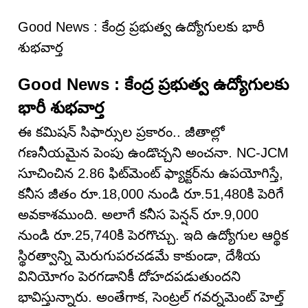
Good News : కేంద్ర ప్రభుత్వ ఉద్యోగులకు భారీ
శుభవార్త
Good News : కేంద్ర ప్రభుత్వ ఉద్యోగులకు
భారీ శుభవార్త
ఈ కమిషన్ సిఫార్సుల ప్రకారం.. జీతాల్లో
గణనీయమైన పెంపు ఉండొచ్చని అంచనా. NC-JCM
సూచించిన 2.86 ఫిట్‌మెంట్ ఫ్యాక్టర్‌ను ఉపయోగిస్తే,
కనీస జీతం రూ.18,000 నుండి రూ.51,480కి పెరిగే
అవకాశముంది. అలాగే కనీస పెన్షన్ రూ.9,000
నుండి రూ.25,740కి పెరగొచ్చు. ఇది ఉద్యోగుల ఆర్థిక
స్థిరత్వాన్ని మెరుగుపరచడమే కాకుండా, దేశీయ
వినియోగం పెరగడానికీ దోహదపడుతుందని
భావిస్తున్నారు. అంతేగాక, సెంట్రల్ గవర్నమెంట్ హెల్త్