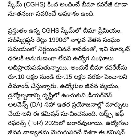
స్కీమ్ (CGHS) కింద అందించే బీమా కవరేజీ కూడా
నూతనంగా సవరించే అవకాశం ఉంది.
ప్రస్తుతం ఉన్న CGHS స్కీమ్‌లో బీమా ప్రీమియం,
సబ్‌స్క్రిప్షన్ రేట్లు 1990లో నాల్గవ వేతన సంఘం
సమయంలో నిర్ణయించినవే కావడంతో, ఇవి మార్కెట్
ధరలకి అనుగుణంగా లేవని ఉద్యోగ సంఘాలు
అభిప్రాయపడుతున్నాయి. అందుకే బీమా కవరేజ్‌ను
రూ.10 లక్షల నుండి రూ.15 లక్షల వరకూ పెంచాలని
డిమాండ్ చేస్తున్నారు. ఉద్యోగుల జీవన వ్యయం,
ద్రవ్యోల్బణాన్ని దృష్టిలో ఉంచుకుని డియర్‌నెస్
అలవెన్స్ (DA) సహా ఇతర ప్రయోజనాల్లో మార్పులు
చేయాలని ఈ కమిషన్ సూచించనుంది. టర్మ్స్ ఆఫ్
రిఫరెన్స్ (ToR) 2025లో ఖరారవుతాయి. ఉద్యోగుల
జీవన నాణ్యతను మెరుగుపరచే దిశగా ఈ కమిషన్