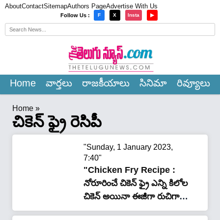
About
Contact
Sitemap
Authors Page
Advertise With Us
×
Follow Us :
F
X
Insta
▶
Home
వార్త‌లు
రాజ‌కీయాలు
సినిమా
రివ్యూలు
Home
»
చికెన్ ఫ్రై రెసిపీ
"Sunday, 1 January 2023,
7:40"
"Chicken Fry Recipe :
నోరూరించే చికెన్ ఫ్రై ఎన్ని కిలోల
చికెన్ అయినా ఈజీగా రుచిగా
చేయొచ్చు…!!"