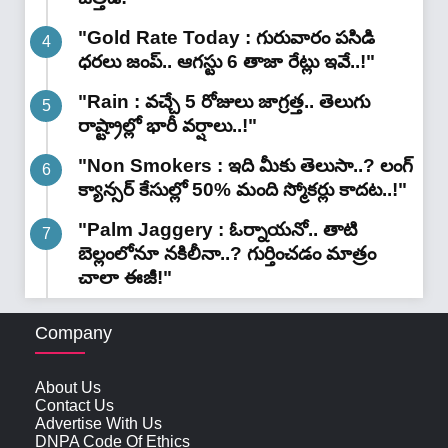
"Gold Rate Today : గురువారం పసిడి
ధరలు జంప్.. ఆగస్టు 6 తాజా రేట్లు ఇవే..!"
"Rain : వచ్చే 5 రోజులు జాగ్రత్త.. తెలుగు
రాష్ట్రాల్లో భారీ వ‌ర్షాలు..!"
"Non Smokers : ఇది మీకు తెలుసా..? లంగ్
క్యాన్సర్ కేసుల్లో 50% మంది స్మోకర్లు కాదట..!"
"Palm Jaggery : ఓర్నాయనో.. తాటి
బెల్లంలోనూ నకిలీనా..? గుర్తించడం మాత్రం
చాలా ఈజీ!"
Company
About Us
Contact Us
Advertise With Us
DNPA Code Of Ethics