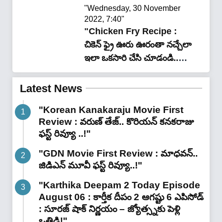
"Wednesday, 30 November
2022, 7:40"
"Chicken Fry Recipe :
చికెన్ ఫ్రై ఊరు ఊరంతా నచ్చేలా
ఇలా ఒకసారి చేసి చూడండి..
లొట్టలేయాల్సిందే…!"
Latest News
"Korean Kanakaraju Movie First
Review : వరుణ్ తేజ్.. కొరియన్ కనకరాజు
ఫస్ట్ రివ్యూ ..!"
"GDN Movie First Review : మాధవన్..
జిడిఎన్ మూవీ ఫ‌స్ట్ రివ్యూ..!"
"Karthika Deepam 2 Today Episode
August 06 : కార్తీక దీపం 2 ఆగష్టు 6 ఎపిసోడ్
: సూరజ్ షాక్ నిర్ణయం – జ్యోత్స్నకు పెళ్లి
ఒత్తిడి!"