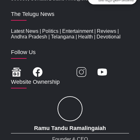
మీకు నచ్చిన సైటుగా ఎంచుకోండి
The Telugu News
Latest News
|
Politics
|
Entertainment
|
Reviews
|
Andhra Pradesh
|
Telangana
|
Health
|
Devotional
Follow Us
Website Ownership
Ramu Tandu Ramalingaiah
Founder & CEO