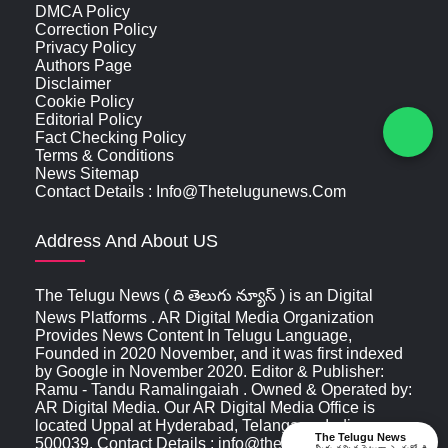
DMCA Policy
Correction Policy
Privacy Policy
Authors Page
Disclaimer
Cookie Policy
Editorial Policy
Fact Checking Policy
Terms & Conditions
News Sitemap
Contact Details : Info@thetelugunews.com
Address And About US
The Telugu News ( ది తెలుగు న్యూస్‌ ) is an Digital
News Platforms . AR Digital Media Organization
Provides News Content In Telugu Language,
Founded in 2020 November, and it was first indexed
by Google in November 2020. Editor & Publisher:
Ramu - Tandu Ramalingaiah . Owned & Operated by:
AR Digital Media. Our AR Digital Media Office is
located Uppal at Hyderabad, Telangana, India ,
The Telugu News
500039, Contact Details : info@thetelugunews.com