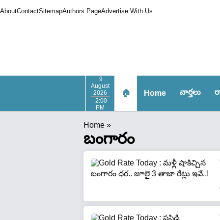
About
Contact
Sitemap
Authors Page
Advertise With Us
9
August
వార్త‌లు
ర
🏠
Home
2026
2:00
PM
Home
»
బంగారం