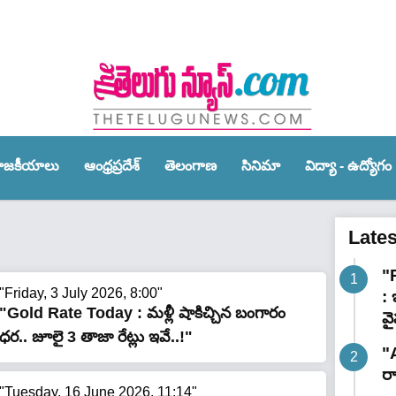
ాజ‌కీయాలు
ఆంధ్ర‌ప్ర‌దేశ్‌
తెలంగాణ‌
సినిమా
విద్యా - ఉద్యోగం
Late
"
"Friday, 3 July 2026, 8:00"
:
"Gold Rate Today : మళ్లీ షాకిచ్చిన బంగారం
వ
ధర.. జూలై 3 తాజా రేట్లు ఇవే..!"
"
ర
"Tuesday, 16 June 2026, 11:14"