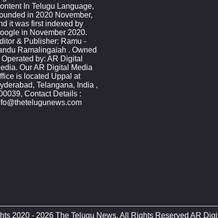
ontent In Telugu Language,
ounded in 2020 November,
nd it was first indexed by
oogle in November 2020.
ditor & Publisher: Ramu -
andu Ramalingaiah . Owned
 Operated by: AR Digital
edia. Our AR Digital Media
ffice is located Uppal at
yderabad, Telangana, India ,
00039, Contact Details :
nfo@thetelugunews.com
hts 2020 - 2026 The Telugu News. All Rights Reserved AR Digi