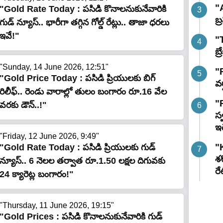
"
"Gold Rate Today : పసిడి కొనాలనుకునేవారికి
బ్
గుడ్ న్యూస్.. భారీగా తగ్గిన గోల్డ్ రేట్లు.. తాజా ధరలు
ఇవే!"
"
బ్
"Sunday, 14 June 2026, 12:51"
"R
"Gold Price Today : పసిడి ప్రియులకు బిగ్
వర
రిలీఫ్.. రెండు వారాల్లో తులం బంగారం రూ.16 వేల
"
వరకు డౌన్..!"
స
ఇ
"Friday, 12 June 2026, 9:49"
"K
"Gold Rate Today : పసిడి ప్రియులకు గుడ్
శ
న్యూస్.. 6 నెలల తర్వాత రూ.1.50 లక్షల దిగువకు
రే
24 క్యారెట్ల బంగారం!"
"Thursday, 11 June 2026, 19:15"
"Gold Prices : పసిడి కొనాలనుకునేవారికి గుడ్