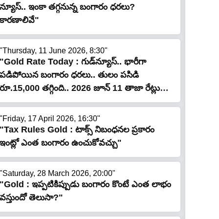
న్యూస్.. ఇంకా తగ్గనున్న బంగారం ధరలు?
కారణాలివే"
"Thursday, 11 June 2026, 8:30"
"Gold Rate Today : గుడ్‌న్యూస్‌.. భారీగా
పడిపోయిన బంగారం ధరలు.. తులం పసిడి
రూ.15,000 తగ్గింది.. 2026 జూన్ 11 తాజా రేట్లు
ఇవే!"
"Friday, 17 April 2026, 16:30"
"Tax Rules Gold : టాక్స్ నిబంధనల ప్రకారం
ఇంట్లో ఎంత బంగారం ఉంచుకోవచ్చు"
"Saturday, 28 March 2026, 20:00"
"Gold : ఇప్పటికిప్పుడు బంగారం కొంటే ఎంత లాభం
వస్తుందో తెలుసా?"