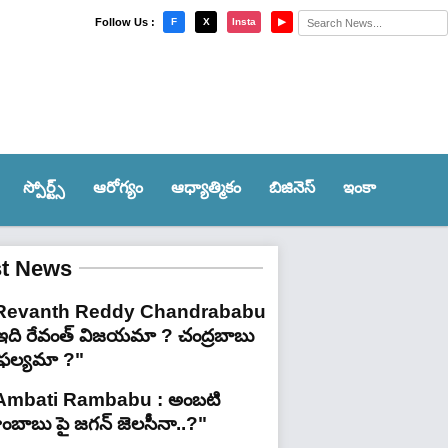
×
Follow Us :
F
X
Insta
▶
స్పోర్ట్స్‌
ఆరోగ్యం
ఆధ్యాత్మికం
బిజినెస్
ఇంకా
st News
Revanth Reddy Chandrababu
 ఇది రేవంత్ విజయమా ? చంద్రబాబు
ైఫల్యమా ?"
Ambati Rambabu : అంబటి
ాంబాబు పై జగన్ జెలసీనా..?"