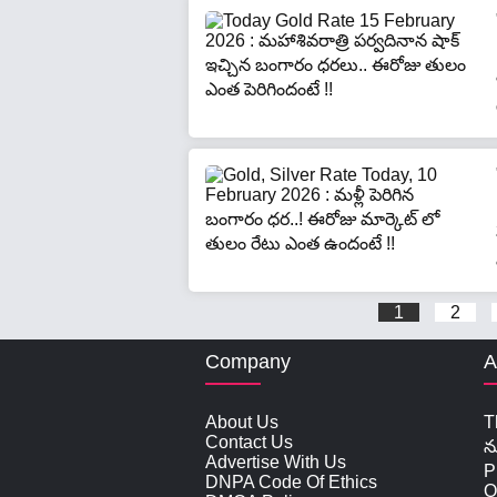
1
2
Company
A
About Us
T
Contact Us
న
Advertise With Us
P
DNPA Code Of Ethics
O