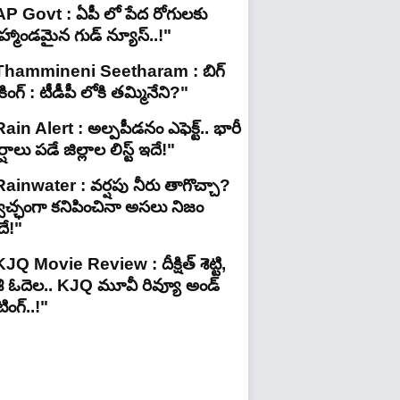
AP Govt : ఏపీ లో పేద రోగులకు
రహ్మాండమైన గుడ్ న్యూస్..!"
Thammineni Seetharam : బిగ్
రేకింగ్ : టీడీపీ లోకి తమ్మినేని?"
ain Alert : అల్పపీడనం ఎఫెక్ట్.. భారీ
్షాలు పడే జిల్లాల లిస్ట్ ఇదే!"
Rainwater : వర్షపు నీరు తాగొచ్చా?
్వచ్ఛంగా కనిపించినా అసలు నిజం
దే!"
JQ Movie Review : దీక్షిత్ శెట్టి,
శి ఓదెల.. KJQ మూవీ రివ్యూ అండ్
టింగ్‌..!"