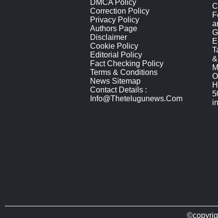
DMCA Policy
C
Correction Policy
F
Privacy Policy
a
Authors Page
G
Disclaimer
E
Cookie Policy
T
Editorial Policy
&
Fact Checking Policy
M
Terms & Conditions
O
News Sitemap
H
Contact Details :
5
Info@thetelugunews.com
i
©copyrig