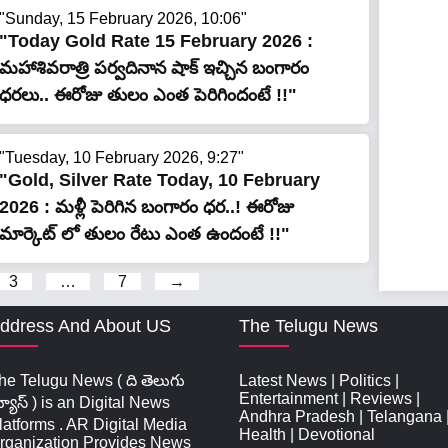
"Sunday, 15 February 2026, 10:06"
"Today Gold Rate 15 February 2026 :
మహాశివరాత్రి పర్వదినాన షాక్ ఇచ్చిన బంగారం
ధరలు.. ఈరోజు తులం ఎంత పెరిగిందంటే !!"
"Tuesday, 10 February 2026, 9:27"
"Gold, Silver Rate Today, 10 February
2026 : మళ్లీ పెరిగిన బంగారం ధర..! ఈరోజు
మార్కెట్ లో తులం రేటు ఎంత ఉందంటే !!"
3
…
7
→
ddress And About US
The Telugu News
he Telugu News ( ది తెలుగు
Latest News
|
Politics
|
Entertainment
|
Reviews
|
్యూస్‌ ) is an Digital News
Andhra Pradesh
|
Telangana
latforms . AR Digital Media
Health
|
Devotional
rganization Provides News