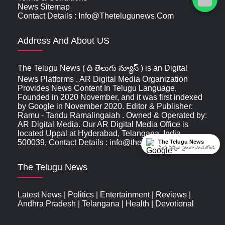
News Sitemap
Contact Details : Info@thetelugunews.com
Address And About US
The Telugu News ( ది తెలుగు న్యూస్‌ ) is an Digital
News Platforms . AR Digital Media Organization
Provides News Content In Telugu Language,
Founded in 2020 November, and it was first indexed
by Google in November 2020. Editor & Publisher:
Ramu - Tandu Ramalingaiah . Owned & Operated by:
AR Digital Media. Our AR Digital Media Office is
located Uppal at Hyderabad, Telangana, India ,
500039, Contact Details : info@thetelugunews.com
The Telugu News
మీకు నచ్చిన సైటుగా ఎంచుకోండి
The Telugu News
Latest News
|
Politics
|
Entertainment
|
Reviews
|
Andhra Pradesh
|
Telangana
|
Health
|
Devotional