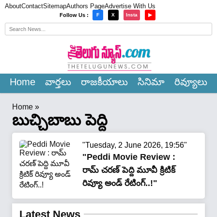
About
Contact
Sitemap
Authors Page
Advertise With Us
×
Follow Us :
F
X
Insta
▶
Home
వార్త‌లు
రాజ‌కీయాలు
సినిమా
రివ్యూలు
Home
»
బుచ్చిబాబు పెద్ది
"Tuesday, 2 June 2026, 19:56"
"Peddi Movie Review :
రామ్ చరణ్ పెద్ది మూవీ క్రిటిక్
రివ్యూ అండ్ రేటింగ్..!"
Latest News