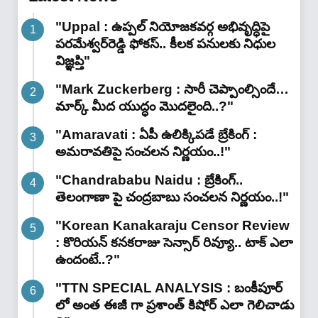
"Uppal : ఉప్పల్ నియోజకవర్గ అభివృద్ధిపై
పరమేశ్వర్‌రెడ్డి ఫోకస్.. కీలక పనులకు నిధుల
విజ్ఞప్తి"
"Mark Zuckerberg : సారీ చెప్పాంల్సిందే…
మార్క్ మీద యుద్ధం మొదలైంది..?"
"Amaravati : ఏపీ ఉలిక్కిపడే బ్రేకింగ్ :
అమరావతిపై సంచలన నిర్ణయం..!"
"Chandrababu Naidu : బ్రేకింగ్..
తెలంగాణా పై చంద్రబాబు సంచలన నిర్ణయం..!"
"Korean Kanakaraju Censor Review
: కొరియన్ కనకరాజు సెన్సార్ రివ్యూ.. టాక్ ఎలా
ఉందంటే..?"
"TTN SPECIAL ANALYSIS : బంకీపూర్
లో అంత ఈజీ గా ప్రశాంత్ కిషోర్ ఎలా గెలిచాడు