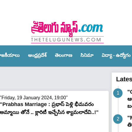
ాజ‌కీయాలు
ఆంధ్ర‌ప్ర‌దేశ్‌
తెలంగాణ‌
సినిమా
విద్యా - ఉద్యోగం
Late
"
"Friday, 19 January 2024, 19:00"
ఆర
"Prabhas Marriage : ప్రభాస్ పెళ్లి భీమవరం
బ
అమ్మాయి తోనే .. క్లారిటీ ఇచ్చేసిన శ్యామలాదేవి..!"
"
త