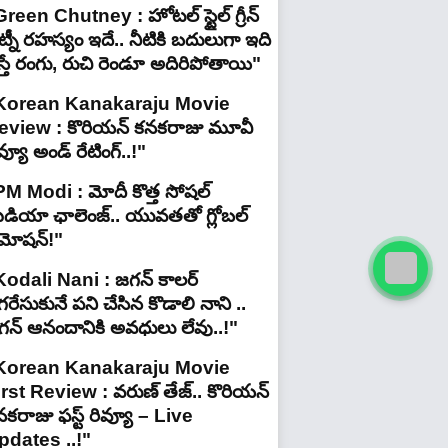
reen Chutney : హోటల్ స్టైల్ గ్రీన్
్నీ రహస్యం ఇదే.. నీటికి బదులుగా ఇది
స్తే రంగు, రుచి రెండూ అదిరిపోతాయి"
Korean Kanakaraju Movie
eview : కొరియన్ కనకరాజు మూవీ
వ్యూ అండ్ రేటింగ్‌..!"
PM Modi : మోదీ కొత్త సోషల్
ీడియా ఛాలెంజ్.. యువతతో గ్లోబల్
్రమోషన్!"
Kodali Nani : జగన్ కాలర్
రేసుకునే పని చేసిన కొడాలి నాని ..
గన్ ఆనందానికి అవధులు లేవు..!"
Korean Kanakaraju Movie
irst Review : వరుణ్ తేజ్.. కొరియన్
కరాజు ఫస్ట్ రివ్యూ – Live
pdates ..!"