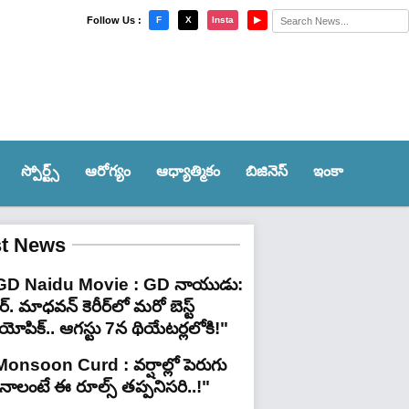
×
Follow Us :
F
X
Insta
▶
స్పోర్ట్స్‌
ఆరోగ్యం
ఆధ్యాత్మికం
బిజినెస్
ఇంకా
st News
GD Naidu Movie : GD నాయుడు:
్. మాధవన్‌ కెరీర్‌లో మరో బెస్ట్
యోపిక్.. ఆగస్టు 7న థియేటర్లలోకి!"
Monsoon Curd : వర్షాల్లో పెరుగు
ినాలంటే ఈ రూల్స్ తప్పనిసరి..!"