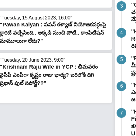
"G
చట
"Tuesday, 15 August 2023, 16:00"
వే
"Pawan Kalyan : పవన్ కళ్యాణ్ నియోజకవర్గంపై
"
క్లారిటీ వచ్చేసింది.. అక్కడి నుంచి పోటీ.. కాంపిటిషన్
R
మామూలుగా లేదు?"
రి
"
"Tuesday, 20 June 2023, 9:00"
మ
"Krishnam Raju Wife in YCP : భీమవరం
ప
వైసీపీ ఎంపీగా కృష్ణం రాజు భార్య? బరిలోకి దిగి
ప్రభాస్ ఫుల్ సపోర్ట్??"
"
ఎగ
జ
"
F
కన
U