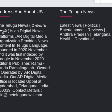
ddress And About US
The Telugu News
he Telugu News ( ది తెలుగు
Latest News
|
Politics
|
Entertainment
|
Reviews
|
్యూస్‌ ) is an Digital News
Andhra Pradesh
|
Telangana
latforms . AR Digital Media
Health
|
Devotional
rganization Provides News
ontent In Telugu Language,
ounded in 2020 November,
nd it was first indexed by
oogle in November 2020.
ditor & Publisher: Ramu -
andu Ramalingaiah . Owned
 Operated by: AR Digital
edia. Our AR Digital Media
ffice is located Uppal at
yderabad, Telangana, India ,
00039, Contact Details :
nfo@thetelugunews.com