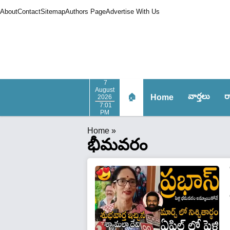
About
Contact
Sitemap
Authors Page
Advertise With Us
7
August
వార్త‌లు
ర
🏠
Home
2026
7:01
PM
Home
»
భీమవరం