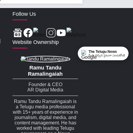
Follow Us
|
Website Ownership
The Telugu News
మీకు నచ్చిన సైటుగా ఎంచుకోండి
Ramu Tandu
Ramalingaiah
Founder & CEO
AR Digital Media
Ramu Tandu Ramalingaiah is
a Telugu media professional
with 15+ years of experience in
journalism, digital media, and
content management. He has
worked with leading Telugu