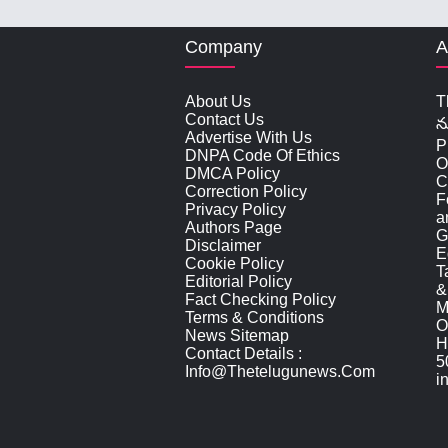
Company
A
About Us
T
Contact Us
న
Advertise With Us
P
DNPA Code Of Ethics
O
DMCA Policy
C
Correction Policy
F
Privacy Policy
a
Authors Page
G
Disclaimer
E
Cookie Policy
T
Editorial Policy
&
Fact Checking Policy
M
Terms & Conditions
O
News Sitemap
H
Contact Details :
5
Info@thetelugunews.com
i