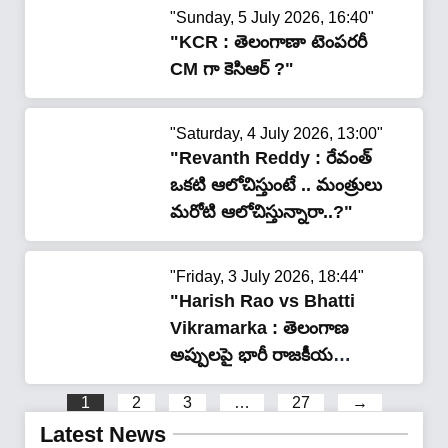
"Sunday, 5 July 2026, 16:40"
"KCR : తెలంగాణా టెంపరరీ
CM గా కెసిఆర్ ?"
"Saturday, 4 July 2026, 13:00"
"Revanth Reddy : రేవంత్
ఒకటి ఆలోచిస్తుంటే .. మంత్రులు
మ‌రోటి ఆలోచిస్తున్నారా..?"
"Friday, 3 July 2026, 18:44"
"Harish Rao vs Bhatti
Vikramarka : తెలంగాణ
అప్పులపై భారీ రాజకీయ
దుమారం.. రూ.8.21 లక్షల
1
2
3
…
27
→
కోట్లా? రూ.1.86 లక్షల కోట్లా?
Latest News
అసలు నిజం ఏంటి?"