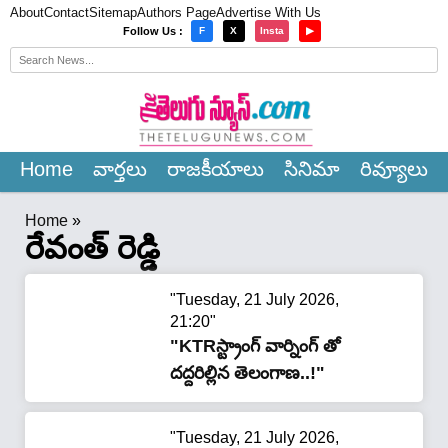
About
Contact
Sitemap
Authors Page
Advertise With Us
×
Follow Us :
F
X
Insta
▶
Home
వార్త‌లు
రాజ‌కీయాలు
సినిమా
రివ్యూలు
Home
»
రేవంత్ రెడ్డి
"Tuesday, 21 July 2026,
21:20"
"KTRస్ట్రాంగ్ వార్నింగ్ తో
దద్దరిల్లిన తెలంగాణ..!"
"Tuesday, 21 July 2026,