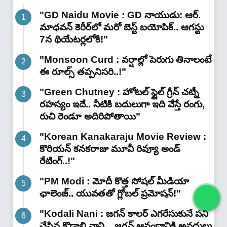
"GD Naidu Movie : GD నాయుడు: ఆర్.
మాధవన్‌ కెరీర్‌లో మరో బెస్ట్ బయోపిక్.. ఆగస్టు
7న థియేటర్లలోకి!"
"Monsoon Curd : వర్షాల్లో పెరుగు తినాలంటే
ఈ రూల్స్ తప్పనిసరి..!"
"Green Chutney : హోటల్ స్టైల్ గ్రీన్ చట్నీ
రహస్యం ఇదే.. నీటికి బదులుగా ఇది వేస్తే రంగు,
రుచి రెండూ అదిరిపోతాయి"
"Korean Kanakaraju Movie Review :
కొరియన్ కనకరాజు మూవీ రివ్యూ అండ్
రేటింగ్‌..!"
"PM Modi : మోదీ కొత్త సోషల్ మీడియా
ఛాలెంజ్.. యువతతో గ్లోబల్ ప్రమోషన్!"
"Kodali Nani : జగన్ కాలర్ ఎగరేసుకునే పని
చేసిన కొడాలి నాని .. జగన్ ఆనందానికి అవధులు