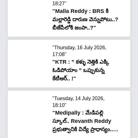
18:27"
"Malla Reddy : BRS కి
మల్లారెడ్డి దారుణ వెన్నుపోటు..?
బీజేపీలోకి జంపా..?"
"Thursday, 16 July 2026,
17:08"
"KTR : ” కళ్ళు నెత్తికి ఎక్కి
ఓడిపోయాం ” ఒప్పుకున్న
కేటీఆర్.. !"
"Tuesday, 14 July 2026,
18:10"
"Medipally : మేడిపల్లి
స్కూల్‌.. Revanth Reddy
ప్రభుత్వానికి విద్యే ప్రాధాన్యం..
తుంగతుర్తి రవి"