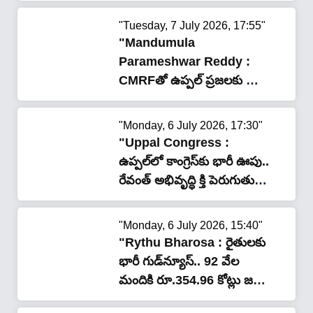
"Tuesday, 7 July 2026, 17:55"
"Mandumula
Parameshwar Reddy :
CMRFతో ఉప్పల్ ప్రజలకు భారీ
ఊరట.. లక్షల రూపాయల
చెక్కులు పంపిణీ చేసిన
"Monday, 6 July 2026, 17:30"
మందుముల"
"Uppal Congress :
ఉప్పల్‌లో కాంగ్రెస్‌కు భారీ ఊపు..
రేవంత్ అభివృద్ధి క్తి పెరుగుతున్న
మద్దతు : మందుముల"
"Monday, 6 July 2026, 15:40"
"Rythu Bharosa : రైతులకు
భారీ గుడ్‌న్యూస్.. 92 వేల
మందికి రూ.354.96 కోట్లు జమ,
మీ ఖాతాలో పడ్డాయా?"