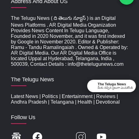
Address And About US
The Telugu News ( ది తెలుగు న్యూస్‌ ) is an Digital
News Platforms . AR Digital Media Organization
Provides News Content In Telugu Language,
Founded in 2020 November, and it was first indexed
by Google in November 2020. Editor & Publisher:
Ramu - Tandu Ramalingaiah . Owned & Operated by:
AR Digital Media. Our AR Digital Media Office is
located Uppal at Hyderabad, Telangana, India ,
500039, Contact Details : info@thetelugunews.com
The Telugu News
The Telugu News
మీకు నచ్చిన సైటుగా ఎంచుకోండి
Latest News
|
Politics
|
Entertainment
|
Reviews
|
Andhra Pradesh
|
Telangana
|
Health
|
Devotional
Follow Us