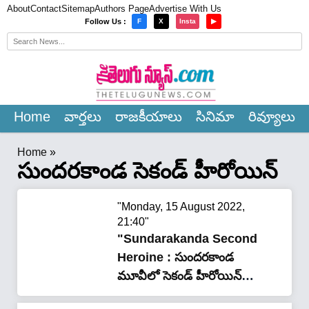
About
Contact
Sitemap
Authors Page
Advertise With Us
×
Follow Us :
F
X
Insta
▶
Home
వార్త‌లు
రాజ‌కీయాలు
సినిమా
రివ్యూలు
Home
»
సుందరకాండ సెకండ్ హీరోయిన్
"Monday, 15 August 2022,
21:40"
"Sundarakanda Second
Heroine : సుందరకాండ
మూవీలో సెకండ్ హీరోయిన్
ఎవరి మేనకొడలంటే..?"