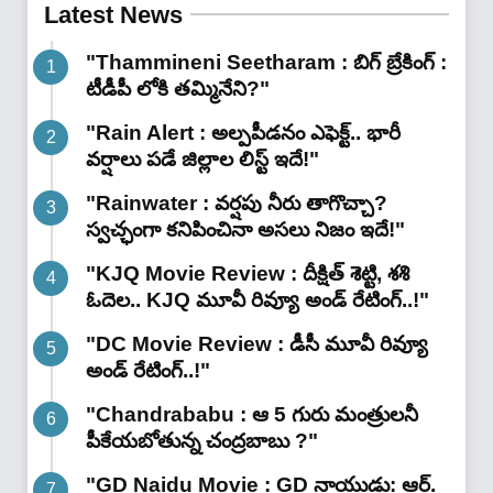
Latest News
"Thammineni Seetharam : బిగ్ బ్రేకింగ్ :
టీడీపీ లోకి తమ్మినేని?"
"Rain Alert : అల్పపీడనం ఎఫెక్ట్.. భారీ
వర్షాలు పడే జిల్లాల లిస్ట్ ఇదే!"
"Rainwater : వర్షపు నీరు తాగొచ్చా?
స్వచ్ఛంగా కనిపించినా అసలు నిజం ఇదే!"
"KJQ Movie Review : దీక్షిత్ శెట్టి, శశి
ఓదెల.. KJQ మూవీ రివ్యూ అండ్ రేటింగ్‌..!"
"DC Movie Review : డీసీ మూవీ రివ్యూ
అండ్ రేటింగ్‌..!"
"Chandrababu : ఆ 5 గురు మంత్రులనీ
పీకేయబోతున్న చంద్రబాబు ?"
"GD Naidu Movie : GD నాయుడు: ఆర్.