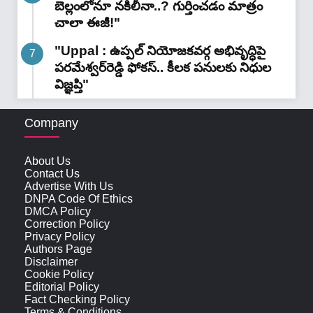
బెల్లంలోనూ నకిలీనా..? గుర్తించడం మాత్రం
చాలా ఈజీ!"
"Uppal : ఉప్పల్ నియోజకవర్గ అభివృద్ధిపై
పరమేశ్వర్‌రెడ్డి ఫోకస్.. కీలక పనులకు నిధుల
విజ్ఞప్తి"
Company
About Us
Contact Us
Advertise With Us
DNPA Code Of Ethics
DMCA Policy
Correction Policy
Privacy Policy
Authors Page
Disclaimer
Cookie Policy
Editorial Policy
Fact Checking Policy
Terms & Conditions