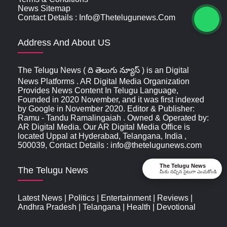
News Sitemap
Contact Details : Info@thetelugunews.com
Address And About US
The Telugu News ( ది తెలుగు న్యూస్‌ ) is an Digital
News Platforms . AR Digital Media Organization
Provides News Content In Telugu Language,
Founded in 2020 November, and it was first indexed
by Google in November 2020. Editor & Publisher:
Ramu - Tandu Ramalingaiah . Owned & Operated by:
AR Digital Media. Our AR Digital Media Office is
located Uppal at Hyderabad, Telangana, India ,
500039, Contact Details : info@thetelugunews.com
The Telugu News
The Telugu News
మీకు నచ్చిన సైటుగా ఎంచుకోండి
Latest News
|
Politics
|
Entertainment
|
Reviews
|
Andhra Pradesh
|
Telangana
|
Health
|
Devotional