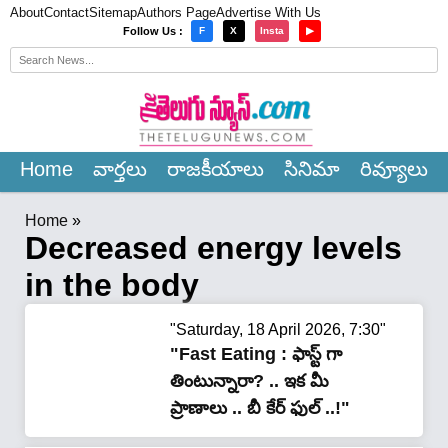
About
Contact
Sitemap
Authors Page
Advertise With Us
×
Follow Us :
F
X
Insta
▶
Home
వార్త‌లు
రాజ‌కీయాలు
సినిమా
రివ్యూలు
Home
»
Decreased energy levels
in the body
"Saturday, 18 April 2026, 7:30"
"Fast Eating : ఫాస్ట్ గా
తింటున్నారా? .. ఇక మీ
ప్రాణాలు .. బీ కేర్ ఫుల్ ..!"