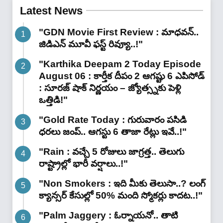
Latest News
"GDN Movie First Review : మాధవన్..
జిడిఎన్ మూవీ ఫ‌స్ట్ రివ్యూ..!"
"Karthika Deepam 2 Today Episode
August 06 : కార్తీక దీపం 2 ఆగష్టు 6 ఎపిసోడ్
: సూరజ్ షాక్ నిర్ణయం – జ్యోత్స్నకు పెళ్లి
ఒత్తిడి!"
"Gold Rate Today : గురువారం పసిడి
ధరలు జంప్.. ఆగస్టు 6 తాజా రేట్లు ఇవే..!"
"Rain : వచ్చే 5 రోజులు జాగ్రత్త.. తెలుగు
రాష్ట్రాల్లో భారీ వ‌ర్షాలు..!"
"Non Smokers : ఇది మీకు తెలుసా..? లంగ్
క్యాన్సర్ కేసుల్లో 50% మంది స్మోకర్లు కాదట..!"
"Palm Jaggery : ఓర్నాయనో.. తాటి