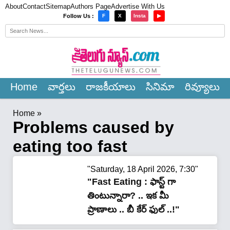
About
Contact
Sitemap
Authors Page
Advertise With Us
×
Follow Us :
F
X
Insta
▶
Home
వార్త‌లు
రాజ‌కీయాలు
సినిమా
రివ్యూలు
Home
»
Problems caused by
eating too fast
"Saturday, 18 April 2026, 7:30"
"Fast Eating : ఫాస్ట్ గా
తింటున్నారా? .. ఇక మీ
ప్రాణాలు .. బీ కేర్ ఫుల్ ..!"