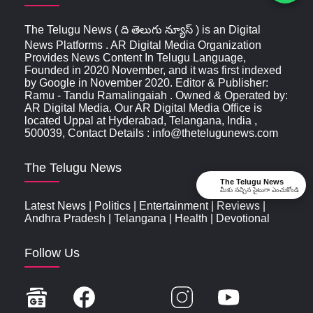
The Telugu News ( ది తెలుగు న్యూస్‌ ) is an Digital
News Platforms . AR Digital Media Organization
Provides News Content In Telugu Language,
Founded in 2020 November, and it was first indexed
by Google in November 2020. Editor & Publisher:
Ramu - Tandu Ramalingaiah . Owned & Operated by:
AR Digital Media. Our AR Digital Media Office is
located Uppal at Hyderabad, Telangana, India ,
500039, Contact Details : info@thetelugunews.com
The Telugu News
The Telugu News
మీకు నచ్చిన సైటుగా ఎంచుకోండి
Latest News
|
Politics
|
Entertainment
|
Reviews
|
Andhra Pradesh
|
Telangana
|
Health
|
Devotional
Follow Us