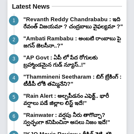
Latest News
"Revanth Reddy Chandrababu : ఇది
రేవంత్ విజయమా ? చంద్రబాబు వైఫల్యమా ?"
"Ambati Rambabu : అంబటి రాంబాబు పై
జగన్ జెలసీనా..?"
"AP Govt : ఏపీ లో పేద రోగులకు
బ్రహ్మాండమైన గుడ్ న్యూస్..!"
"Thammineni Seetharam : బిగ్ బ్రేకింగ్ :
టీడీపీ లోకి తమ్మినేని?"
"Rain Alert : అల్పపీడనం ఎఫెక్ట్.. భారీ
వర్షాలు పడే జిల్లాల లిస్ట్ ఇదే!"
"Rainwater : వర్షపు నీరు తాగొచ్చా?
స్వచ్ఛంగా కనిపించినా అసలు నిజం ఇదే!"