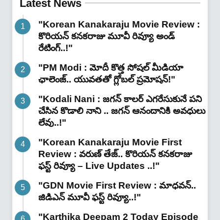
Latest News
"Korean Kanakaraju Movie Review :
కొరియన్ కనకరాజు మూవీ రివ్యూ అండ్
రేటింగ్‌..!"
"PM Modi : మోదీ కొత్త సోషల్ మీడియా
ఛాలెంజ్.. యువతతో గ్లోబల్ ప్రమోషన్!"
"Kodali Nani : జగన్ కాలర్ ఎగరేసుకునే పని
చేసిన కొడాలి నాని .. జగన్ ఆనందానికి అవధులు
లేవు..!"
"Korean Kanakaraju Movie First
Review : వరుణ్ తేజ్.. కొరియన్ కనకరాజు
ఫస్ట్ రివ్యూ – Live Updates ..!"
"GDN Movie First Review : మాధవన్..
జిడిఎన్ మూవీ ఫ‌స్ట్ రివ్యూ..!"
"Karthika Deepam 2 Today Episode