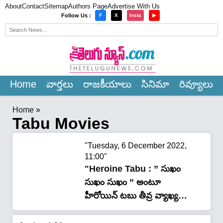
About
Contact
Sitemap
Authors Page
Advertise With Us
×
Follow Us :
F
X
Insta
▶
Home
వార్త‌లు
రాజ‌కీయాలు
సినిమా
రివ్యూలు
Home
»
Tabu Movies
"Tuesday, 6 December 2022,
11:00"
"Heroine Tabu : ” సుఖం
సుఖం సుఖం ” అంటూ
హీరోయిన్ టబు తీవ్ర వ్యాఖ్యలు
!"