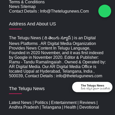
Terms & Conditions
News Sitemap
Contact Details : Info@thetelugunews.com
Address And About US
The Telugu News ( ది తెలుగు న్యూస్‌ ) is an Digital
News Platforms . AR Digital Media Organization
Provides News Content In Telugu Language,
Founded in 2020 November, and it was first indexed
by Google in November 2020. Editor & Publisher:
Ramu - Tandu Ramalingaiah . Owned & Operated by:
AR Digital Media. Our AR Digital Media Office is
located Uppal at Hyderabad, Telangana, India ,
500039, Contact Details : info@thetelugunews.com
The Telugu News
The Telugu News
మీకు నచ్చిన సైటుగా ఎంచుకోండి
Latest News
|
Politics
|
Entertainment
|
Reviews
|
Andhra Pradesh
|
Telangana
|
Health
|
Devotional