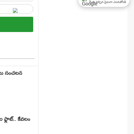
మీకు నచ్చిన సైటుగా ఎంచుకోండి
బాబు సంచలన
ఫ్లాట్.. కేవలం