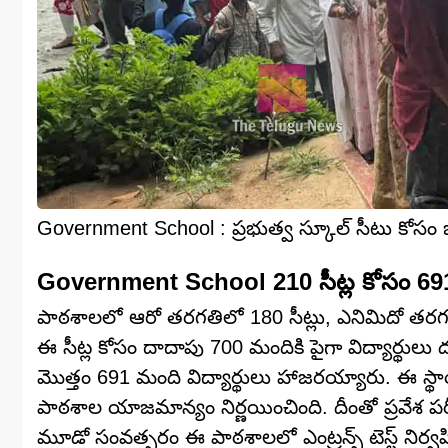
Government School : ప్రభుత్వ స్కూల్‌ సీటు కోసం భార
Government School 210 సీట్ల కోసం 69
పాఠశాలలో ఆరో తరగతిలో 180 సీట్లు, ఎనిమిదో తరగత
ఈ సీట్ల కోసం దాదాపు 700 మందికి పైగా విద్యార్థులు ద
మొత్తం 691 మంది విద్యార్థులు హాజరయ్యారు. ఈ స్థ
పాఠశాల యాజమాన్యం నిర్ణయించింది. దీంతో ప్రవేశ పరీ
మూడో సంవత్సరం ఈ పాఠశాలలో ఎంట్రన్స్ టెస్ట్ నిర