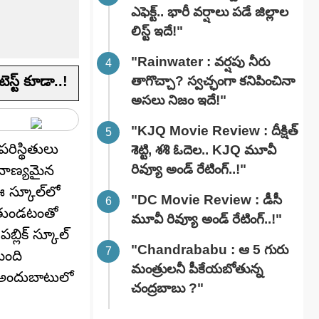
ఎఫెక్ట్.. భారీ వర్షాలు పడే జిల్లాల
లిస్ట్ ఇదే!"
"Rainwater : వర్షపు నీరు
స్ట్ కూడా..!
తాగొచ్చా? స్వచ్ఛంగా కనిపించినా
అసలు నిజం ఇదే!"
"KJQ Movie Review : దీక్షిత్
రిస్థితులు
శెట్టి, శశి ఓదెల.. KJQ మూవీ
రివ్యూ అండ్ రేటింగ్‌..!"
 నాణ్యమైన
ఈ స్కూల్‌లో
"DC Movie Review : డీసీ
డుతుండటంతో
మూవీ రివ్యూ అండ్ రేటింగ్‌..!"
బ్లిక్ స్కూల్
"Chandrababu : ఆ 5 గురు
మంది
మంత్రులనీ పీకేయబోతున్న
కి అందుబాటులో
చంద్రబాబు ?"