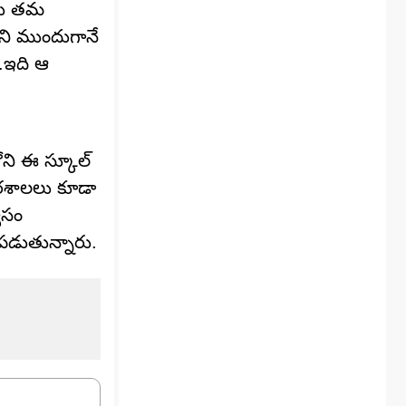
ులు తమ
ేదని ముందుగానే
ు.ఇది ఆ
ోని ఈ స్కూల్
 పాఠశాలలు కూడా
వాసం
యపడుతున్నారు.