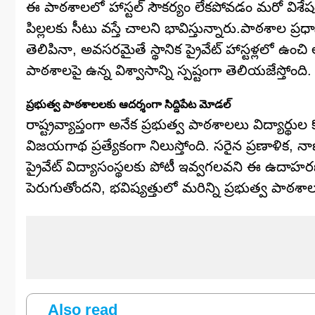
ఈ పాఠశాలలో హాస్టల్ సౌకర్యం లేకపోవడం మరో విశేషం
పిల్లలకు సీటు వస్తే చాలని భావిస్తున్నారు.పాఠశాల ప్ర
తెలిపినా, అవసరమైతే స్థానిక ప్రైవేట్ హాస్టళ్లలో ఉం
పాఠశాలపై ఉన్న విశ్వాసాన్ని స్పష్టంగా తెలియజేస్తోంది.
ప్రభుత్వ పాఠశాలలకు ఆదర్శంగా సిద్దిపేట మోడల్
రాష్ట్రవ్యాప్తంగా అనేక ప్రభుత్వ పాఠశాలలు విద్యార
విజయగాథ ప్రత్యేకంగా నిలుస్తోంది. సరైన ప్రణాళిక, నాణ
ప్రైవేట్ విద్యాసంస్థలకు పోటీ ఇవ్వగలవని ఈ ఉదాహరణ నిర
పెరుగుతోందని, భవిష్యత్తులో మరిన్ని ప్రభుత్వ పాఠశ
Also read