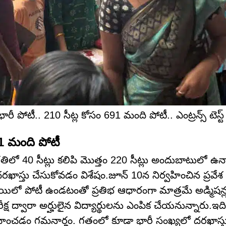
ీ పోటీ.. 210 సీట్ల కోసం 691 మంది పోటీ.. ఎంట్రన్స్ టెస్ట్
1 మంది పోటీ
ిలో 40 సీట్లు కలిపి మొత్తం 220 సీట్లు అందుబాటులో ఉ
రఖాస్తు చేసుకోవడం విశేషం.జూన్ 10న నిర్వహించిన ప్రవేశ ప
ాయిలో పోటీ ఉండటంతో ప్రతిభ ఆధారంగా మాత్రమే అడ్మిషన్ల
క్ష ద్వారా అర్హులైన విద్యార్థులను ఎంపిక చేయనున్నారు.ఇ
్వహించడం గమనార్హం. గతంలో కూడా భారీ సంఖ్యలో దరఖాస్