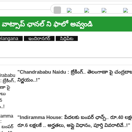
వాట్సాప్ ఛానల్ ని ఫాలో అవ్వండి
elangana
ఇందిరానగర్
సిద్దిపేట
"Chandrababu Naidu : బ్రేకింగ్.. తెలంగాణా పై చంద్ర
నిర్ణయం..!"
"Indiramma House: పేదలకు బంపర్ ఛాన్స్.. రూ.40 లక్షల 
రూ.6 లక్షలకే .. అర్హతలు, అప్లై విధానం, పూర్తి వివరాలివే..!"