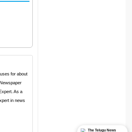
uses for about
y Newspaper
Expert. As a
expert in news
The Telugu News