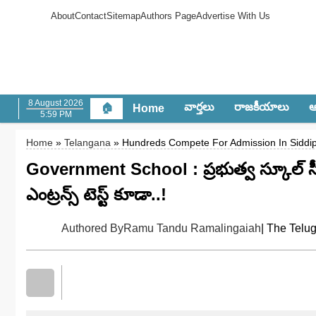
About
Contact
Sitemap
Authors Page
Advertise With Us
8 August 2026
వార్త‌లు
రాజ‌కీయాలు
ఆం
🏠
Home
5:59 PM
Home
»
Telangana
» Hundreds Compete For Admission In Siddi
Government School : ప్రభుత్వ స్కూల్‌ సీ
ఎంట్రన్స్ టెస్ట్ కూడా..!
Authored By
Ramu Tandu Ramalingaiah
| The Telu