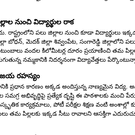
ాల నుంచి విద్యార్థుల రాక
ు. రాష్ట్రంలోని పలు జిల్లాల నుంచి కూడా విద్యార్థులు ఇక
్లా బోధన్, మెదక్ జిల్లా శివ్వంపేట, సంగారెడ్డి జిల్లాలోని పల
ని కుటుంబాలు వందల కిలోమీటర్ల దూరం ప్రయాణించి తమ పిల్లల
గుతున్న నమ్మకానికి నిదర్శనంగా విద్యావేత్తలు పేర్కొంటున్
విజయ రహస్యం
నికి ప్రధాన కారణం అక్కడ అందిస్తున్న నాణ్యమైన విద్య. 
 సమగ్ర అభివృద్ధిపై ప్రత్యేక దృష్టి ఈ పాఠశాలకు మంచి పేర
స్కృతిక కార్యక్రమాలు, పోటీ పరీక్షల శిక్షణ వంటి అంశాల్లో
ండ్రులు తమ పిల్లలకు ఇక్కడ సీటు రావాలని ఆసక్తిగా ఎదురుచూస