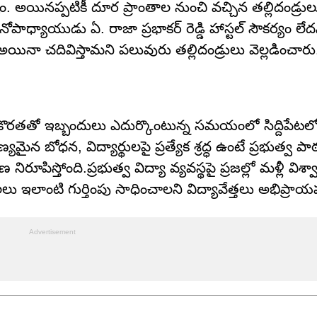
. అయినప్పటికీ దూర ప్రాంతాల నుంచి వచ్చిన తల్లిదండ్ర
ధానోపాధ్యాయుడు ఏ. రాజా ప్రభాకర్ రెడ్డి హాస్టల్ సౌకర్యం ల
చి అయినా చదివిస్తామని పలువురు తల్లిదండ్రులు వెల్లడించార
్థుల కొరతతో ఇబ్బందులు ఎదుర్కొంటున్న సమయంలో సిద్దిపేటల
్యమైన బోధన, విద్యార్థులపై ప్రత్యేక శ్రద్ధ ఉంటే ప్రభుత్వ
ూపిస్తోంది.ప్రభుత్వ విద్యా వ్యవస్థపై ప్రజల్లో మళ్లీ విశ్
ాలలు ఇలాంటి గుర్తింపు సాధించాలని విద్యావేత్తలు అభిప్రా