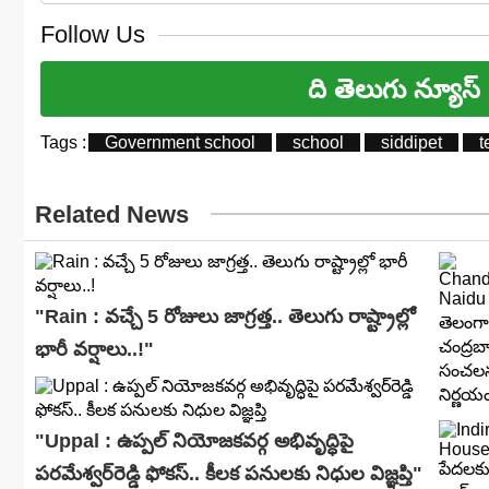
Follow Us
ది తెలుగు న్యూస్
Tags :
Government school
school
siddipet
t
Related News
"Rain : వచ్చే 5 రోజులు జాగ్రత్త.. తెలుగు రాష్ట్రాల్లో
భారీ వ‌ర్షాలు..!"
"Uppal : ఉప్పల్ నియోజకవర్గ అభివృద్ధిపై
పరమేశ్వర్‌రెడ్డి ఫోకస్.. కీలక పనులకు నిధుల విజ్ఞప్తి"