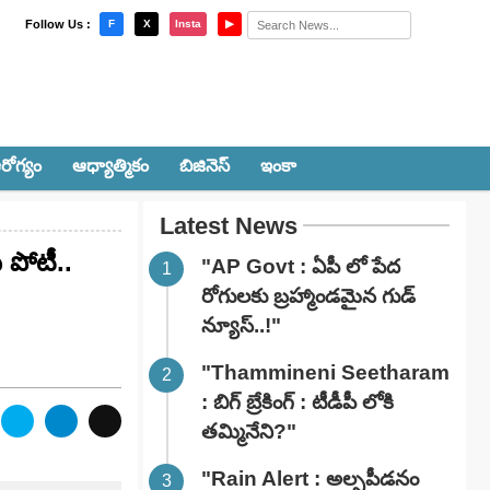
×
Follow Us :
F
X
Insta
▶
రోగ్యం
ఆధ్యాత్మికం
బిజినెస్
ఇంకా
Latest News
 పోటీ..
"AP Govt : ఏపీ లో పేద
రోగులకు బ్రహ్మాండమైన గుడ్
న్యూస్..!"
"Thammineni Seetharam
: బిగ్ బ్రేకింగ్ : టీడీపీ లోకి
తమ్మినేని?"
"Rain Alert : అల్పపీడనం