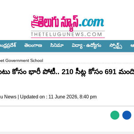
ధ్ర‌ప్ర‌దేశ్‌
తెలంగాణ‌
సినిమా
విద్యా - ఉద్యోగం
స్పోర్ట్స్‌
ఆ
pet Government School
టు కోసం భారీ పోటీ.. 210 సీట్ల కోసం 691 మంది
gu News | Updated on : 11 June 2026, 8:40 pm