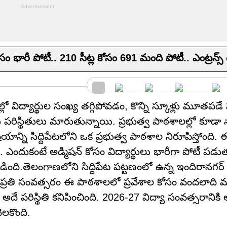
ారీ పోటీ.. 210 సీట్ల కోసం 691 మంది పోటీ.. ఎంట్రన్స్ టె
విద్యార్థుల సంఖ్య తగ్గిపోవడం, కొన్ని స్కూళ్లు మూతపడే ప
రిస్థితులు మారుతున్నాయి. ప్రభుత్వ పాఠశాలల్లో కూడా
యాన్ని సిద్దిపేటలోని ఒక ప్రభుత్వ పాఠశాల నిరూపిస్తోంది. 
 ఎందుకంటే అడ్మిషన్ కోసం విద్యార్థులు భారీగా పోటీ ప
 ఏర్పడింది.తెలంగాణలోని సిద్దిపేట పట్టణంలో ఉన్న ఇందిరానగర్ ప
ుతోంది. ప్రతి సంవత్సరం ఈ పాఠశాలలో ప్రవేశాల కోసం వందలాది 
 అదే పరిస్థితి కనిపించింది. 2026-27 విద్యా సంవత్సరాని
ెలకొంది.