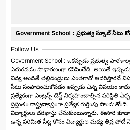
Government School : ప్రభుత్వ స్కూల్‌ సీటు కోసం భ
Follow Us
Government School : ఒకప్పుడు ప్రభుత్వ పాఠశాలల్లో 
ఎదురవడం సాధారణంగా కనిపించేది. అయితే ఇప్పుడు ప
విద్య అందితే తల్లిదండ్రులు ఎంతగానో ఆదరిస్తారనే విష
సీటు సంపాదించుకోవడం ఇప్పుడు చిన్న విషయం కాదు.
ప్రత్యేకంగా ఎంట్రన్స్ టెస్ట్ నిర్వహించాల్సిన పరిస్థితి
ప్రస్తుతం రాష్ట్రవ్యాప్తంగా ప్రత్యేక గుర్తింపు పొంద
విద్యార్థులు దరఖాస్తు చేసుకుంటున్నారు. ఈసారి కూడా
ఉన్న పరిమిత సీట్ల కోసం విద్యార్థుల మధ్య తీవ్ర పోటీ న