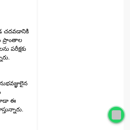
్కడ చదవడానికి
ు ప్రాంతాల
ను పరీక్షకు
నారు.
అనుభవజ్ఞులైన
ు
 కూడా ఈ
్తున్నారు.