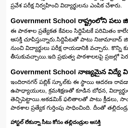
ప్రవేశ పరీక్ష నిర్వహించి విద్యార్థులను ఎంపిక చేశారు.
Government School రాష్ట్రంలోని పలు జిల్ల
ఈ పాఠశాల ప్రత్యేకత కేవలం సిద్దిపేటకే పరిమితం కాలేద
ఆసక్తి చూపిస్తున్నారు.సిద్దిపేటతో పాటు నిజామాబాద్ జిల
నుంచి విద్యార్థులు పరీక్ష రాయడానికి వచ్చారు. కొన్
తీసుకువచ్చాయి.ఇది ప్రభుత్వ పాఠశాలలపై ప్రజల్లో పెరు
Government School నాణ్యమైన విద్యే 
ఇందిరానగర్ పబ్లిక్ స్కూల్‌కు ఈ స్థాయి ఆదరణ రావడా
ఉపాధ్యాయులు, క్రమశిక్షణతో కూడిన బోధన, విద్యార్థుల
తెచ్చిపెట్టాయి.అకడమిక్ ఫలితాలతో పాటు క్రీడలు, సాం
పాఠశాల ప్రత్యేక గుర్తింపు సాధించింది. దీంతో తల్లిద
హాస్టల్ లేకున్నా సీటు కోసం తల్లిదండ్రుల ఆసక్తి