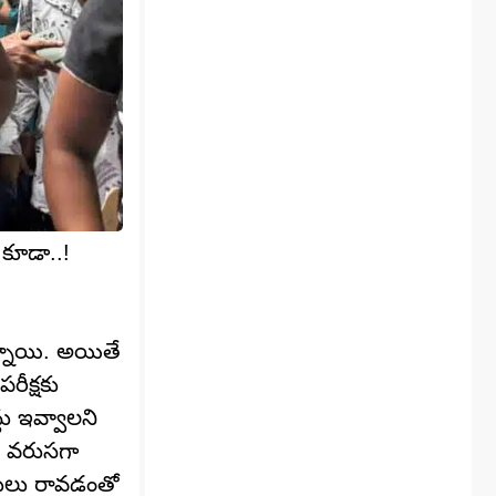
 కూడా..!
న్నాయి. అయితే
రీక్షకు
ు ఇవ్వాలని
ది వరుసగా
తులు రావడంతో