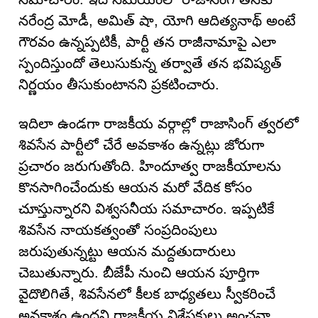
నరేంద్ర మోడీ, అమిత్ షా, యోగి ఆదిత్యనాథ్ అంటే
గౌరవం ఉన్నప్పటికీ, పార్టీ తన రాజీనామాపై ఎలా
స్పందిస్తుందో తెలుసుకున్న తర్వాతే తన భవిష్యత్
నిర్ణయం తీసుకుంటానని ప్రకటించారు.
ఇదిలా ఉండగా రాజకీయ వర్గాల్లో రాజాసింగ్ త్వరలో
శివసేన పార్టీలో చేరే అవకాశం ఉన్నట్లు జోరుగా
ప్రచారం జరుగుతోంది. హిందూత్వ రాజకీయాలను
కొనసాగించేందుకు ఆయన మరో వేదిక కోసం
చూస్తున్నారని విశ్వసనీయ సమాచారం. ఇప్పటికే
శివసేన నాయకత్వంతో సంప్రదింపులు
జరుపుతున్నట్టు ఆయన మద్దతుదారులు
చెబుతున్నారు. బీజేపీ నుంచి ఆయన పూర్తిగా
వైదొలిగితే, శివసేనలో కీలక బాధ్యతలు స్వీకరించే
అవకాశం ఉందని రాజకీయ విశ్లేషకులు అంచనా