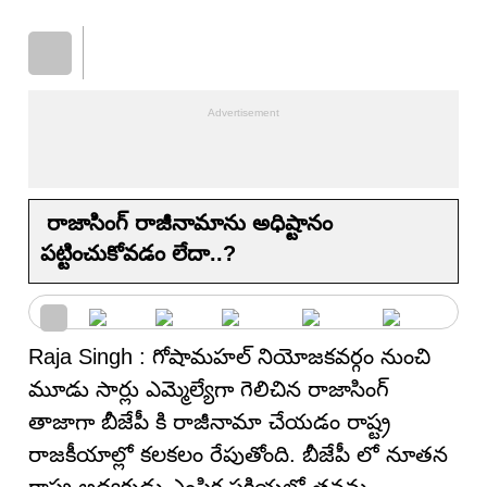
రాజాసింగ్ రాజీనామాను అధిష్టానం
పట్టించుకోవడం లేదా..?
Raja Singh : గోషామహల్ నియోజకవర్గం నుంచి
మూడు సార్లు ఎమ్మెల్యేగా గెలిచిన రాజాసింగ్
తాజాగా బీజేపీ కి రాజీనామా చేయడం రాష్ట్ర
రాజకీయాల్లో కలకలం రేపుతోంది. బీజేపీ లో నూతన