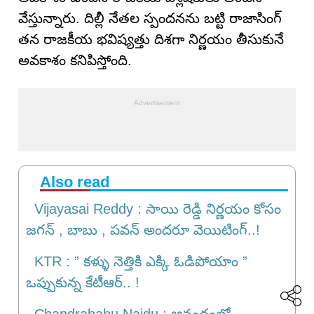
వేస్తున్నారు. దిల్లీ నేతల స్పందనను బట్టి రాజాసింగ్
తన రాజకీయ భవిష్యత్తు దిశగా నిర్ణయం తీసుకునే
అవకాశం కనిపిస్తోంది.
Also read
Vijayasai Reddy : సాయి రెడ్డి నిర్ణయం కోసం
జగన్ , బాబు , పవన్ అందరూ వెయిటింగ్..!
KTR : ” కళ్ళు నెత్తికి ఎక్కి ఓడిపోయాం ”
ఒప్పుకున్న కేటీఆర్.. !