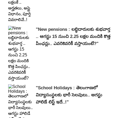
"New pensions : లబ్ధిదారులకు శుభవార్త
.. ఆగస్టు 15 నుంచి 2.25 లక్షల మందికి కొత్త
పింఛన్లు.. ఎవరికెవరికీ వస్తాయంటే?"
"School Holidays : తెలంగాణలో
విద్యాసంస్థలకు భారీ సెలవులు.. ఆగస్టు
హాలిడే లిస్ట్ ఇదే..!"