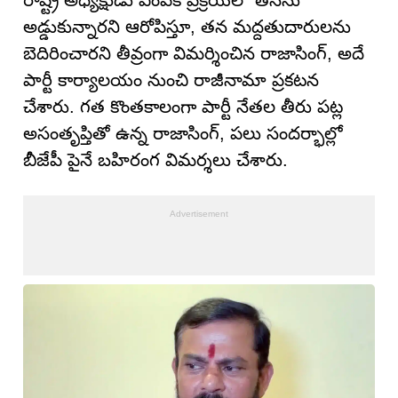
రాష్ట్ర అధ్యక్షుడు ఎంపిక ప్రక్రియలో తనను
అడ్డుకున్నారని ఆరోపిస్తూ, తన మద్దతుదారులను
బెదిరించారని తీవ్రంగా విమర్శించిన రాజాసింగ్, అదే
పార్టీ కార్యాలయం నుంచి రాజీనామా ప్రకటన
చేశారు. గత కొంతకాలంగా పార్టీ నేతల తీరు పట్ల
అసంతృప్తితో ఉన్న రాజాసింగ్, పలు సందర్భాల్లో
బీజేపీ పైనే బహిరంగ విమర్శలు చేశారు.