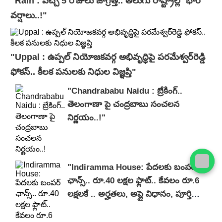
"Rain : వచ్చే 5 రోజులు జాగ్రత్త.. తెలుగు రాష్ట్రాల్లో భారీ
వ‌ర్షాలు..!"
"Uppal : ఉప్పల్ నియోజకవర్గ అభివృద్ధిపై పరమేశ్వర్‌రెడ్డి
ఫోకస్.. కీలక పనులకు నిధుల విజ్ఞప్తి"
"Chandrababu Naidu : బ్రేకింగ్..
తెలంగాణా పై చంద్రబాబు సంచలన
నిర్ణయం..!"
"Indiramma House: పేదలకు బంపర్
ఛాన్స్.. రూ.40 లక్షల ఫ్లాట్.. కేవలం రూ.6
లక్షలకే .. అర్హతలు, అప్లై విధానం, పూర్తి
వివరాలివే..!"