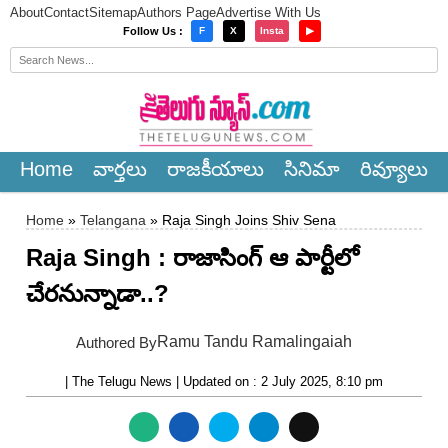
About
Contact
Sitemap
Authors Page
Advertise With Us
×
Follow Us :
F
X
Insta
▶
Home
వార్త‌లు
రాజ‌కీయాలు
సినిమా
రివ్యూలు
Home
»
Telangana
» Raja Singh Joins Shiv Sena
Raja Singh : రాజాసింగ్ ఆ పార్టీలో
చేర‌నున్నాడా..?
Ramu Tandu Ramalingaiah
Authored By
| The Telugu News | Updated on : 2 July 2025, 8:10 pm