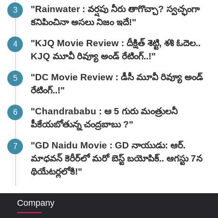
"Rainwater : వర్షపు నీరు తాగొచ్చా? స్వచ్ఛంగా
కనిపించినా అసలు నిజం ఇదే!"
"KJQ Movie Review : దీక్షిత్ శెట్టి, శశి ఓదెల..
KJQ మూవీ రివ్యూ అండ్ రేటింగ్‌..!"
"DC Movie Review : డీసీ మూవీ రివ్యూ అండ్
రేటింగ్‌..!"
"Chandrababu : ఆ 5 గురు మంత్రులనీ
పీకేయబోతున్న చంద్రబాబు ?"
"GD Naidu Movie : GD నాయుడు: ఆర్.
మాధవన్‌ కెరీర్‌లో మరో బెస్ట్ బయోపిక్.. ఆగస్టు 7న
థియేటర్లలోకి!"
Company