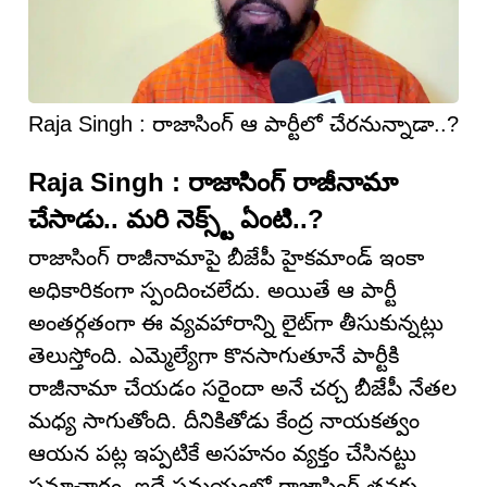
Raja Singh : రాజాసింగ్ ఆ పార్టీలో చేర‌నున్నాడా..?
Raja Singh : రాజాసింగ్ రాజీనామా
చేసాడు.. మరి నెక్స్ట్ ఏంటి..?
రాజాసింగ్ రాజీనామాపై బీజేపీ హైకమాండ్ ఇంకా
అధికారికంగా స్పందించలేదు. అయితే ఆ పార్టీ
అంతర్గతంగా ఈ వ్యవహారాన్ని లైట్‌గా తీసుకున్నట్లు
తెలుస్తోంది. ఎమ్మెల్యేగా కొనసాగుతూనే పార్టీకి
రాజీనామా చేయడం సరైందా అనే చర్చ బీజేపీ నేతల
మధ్య సాగుతోంది. దీనికితోడు కేంద్ర నాయకత్వం
ఆయన పట్ల ఇప్పటికే అసహనం వ్యక్తం చేసినట్టు
సమాచారం. ఇదే సమయంలో రాజాసింగ్ తనకు