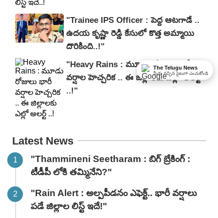
"Trainee IPS Officer : పెద్ద ఆటగాడే ..
ఉదయ కృష్ణా రెడ్డి కేసులో కొత్త అమ్మాయి
దొరికింది..!"
"Heavy Rains : మూడు రోజులు భారీ
The Telugu News
మీకు నచ్చిన సైటుగా ఎంచుకోండి
వర్షాల హెచ్చరిక .. ఈ జిల్లాలకు ఎల్లో అలర్ట్
..!"
Latest News
"Thammineni Seetharam : బిగ్ బ్రేకింగ్ :
టీడీపీ లోకి తమ్మినేని?"
"Rain Alert : అల్పపీడనం ఎఫెక్ట్.. భారీ వర్షాలు
పడే జిల్లాల లిస్ట్ ఇదే!"