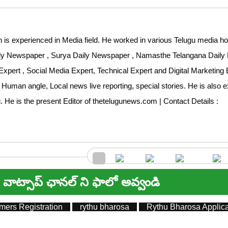
 is experienced in Media field. He worked in various Telugu media ho
aily Newspaper , Surya Daily Newspaper , Namasthe Telangana Dail
Expert , Social Media Expert, Technical Expert and Digital Marketing 
 Human angle, Local news live reporting, special stories. He is also 
ng. He is the present Editor of thetelugunews.com | Contact Details :
వాట్సాప్ ఛానల్ ని ఫాలో అవ్వండి
ers Registration
rythu bharosa
Rythu Bharosa Applica