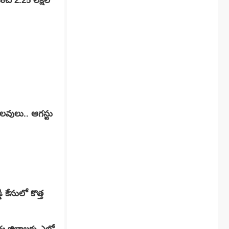
లక్షల
లవులు.. ఆగస్టు