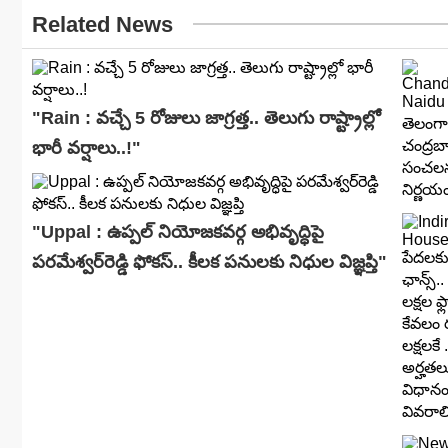
Related News
"Rain : వచ్చే 5 రోజులు జాగ్రత్త.. తెలుగు రాష్ట్రాల్లో
భారీ వ‌ర్షాలు..!"
"Uppal : ఉప్పల్ నియోజకవర్గ అభివృద్ధిపై
పరమేశ్వర్‌రెడ్డి ఫోకస్.. కీలక పనులకు నిధుల విజ్ఞప్తి"