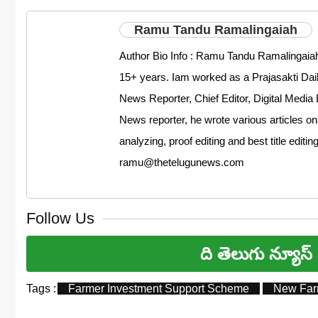
Ramu Tandu Ramalingaiah
Author Bio Info : Ramu Tandu Ramalingaiah
15+ years. Iam worked as a Prajasakti D
News Reporter, Chief Editor, Digital Media 
News reporter, he wrote various articles on
analyzing, proof editing and best title editi
ramu@thetelugunews.com
Follow Us
ది తెలుగు న్యూస్
Tags :
Farmer Investment Support Scheme
New Farm