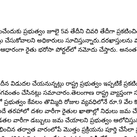
చేందుకు ప్రభుత్వం జూలై 5వ తేదీని చివరి తేదీగా ప్రకటించ
తు చేసుకోవాలని అధికారులు సూచిస్తున్నారు.దరఖాస్తులన
 ఆధారంగా రైతు భరోసా పోర్టల్‌లో నమోదు చేస్తారు. అనంత
విడుదల చేయనున్నట్లు రాష్ట్ర ప్రభుత్వం ఇప్పటికే ప్రకటిం
వంతం చేసినట్లు సమాచారం.తెలంగాణ రాష్ట్ర వ్యాప్తంగా
 ప్రభుత్వం కేవలం తొమ్మిది రోజుల వ్యవధిలోనే రూ.9 వేల క
ూడా అదే తరహాలో దశల వారీగా రైతుల ఖాతాల్లో నిధులు జమ 
డతల వారీగా డబ్బులు జమ చేయాలని ప్రభుత్వం ఆలోచిస్తున్
చిన తర్వాత వారంలోపే మొత్తం ప్రక్రియను పూర్తి చేసేలా ప