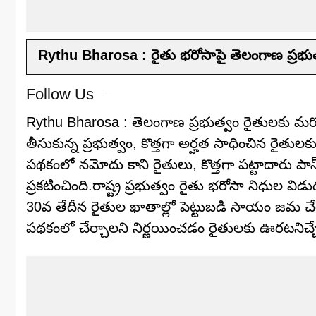
Rythu Bharosa : రైతు భరోసాపై తెలంగాణ ప్రభుత్
Follow Us
Rythu Bharosa : తెలంగాణ ప్రభుత్వం రైతులకు మర
తీసుకున్న ప్రభుత్వం, కొత్తగా అర్హత సాధించిన రైతు
పథకంలో నమోదు కాని రైతులు, కొత్తగా పట్టాదారు పాస
ప్రకటించింది.రాష్ట్ర ప్రభుత్వం రైతు భరోసా నిధుల వి
30వ తేదీన రైతుల ఖాతాల్లో పెట్టుబడి సాయం జమ చేయ
పథకంలో చేర్చాలని నిర్ణయించడం రైతులకు ఊరటనిచ్చ