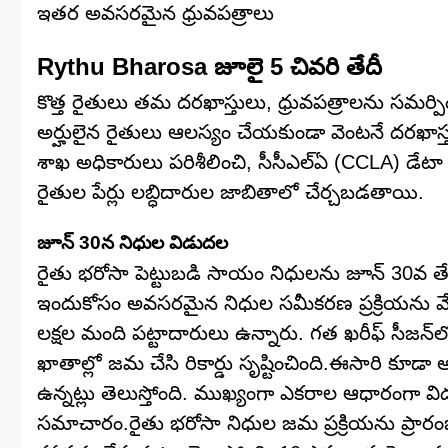
ఇతర అవసరమైన ధ్రువపత్రాలు
Rythu Bharosa జూలై 5 చివరి తేదీ
కొత్త రైతులు తమ దరఖాస్తులు, ధ్రువపత్రాలను సమర్పిం
అర్హులైన రైతులు ఆలస్యం చేయకుండా వెంటనే దరఖాస్
శాఖ అధికారులు పరిశీలించి, సీసీఎల్‌ఏ (CCLA) డేటా
రైతుల పేర్లు లబ్ధిదారుల జాబితాలో చేర్చబడతాయి.
జూన్ 30న నిధుల విడుదల
రైతు భరోసా పెట్టుబడి సాయం నిధులను జూన్ 30వ తేదీన 
ఇందుకోసం అవసరమైన నిధుల సమీకరణ ప్రక్రియను వేగ
లక్షల మంది పట్టాదారులు ఉన్నారు. గత ఖరీఫ్ సీజన్‌లో
ఖాతాల్లో జమ చేసి రికార్డు సృష్టించింది.ఈసారి క
ఉన్నట్లు తెలుస్తోంది. ముఖ్యంగా ఎకరాల ఆధారంగా వి
సమాచారం.రైతు భరోసా నిధుల జమ ప్రక్రియను ప్రారంభిం