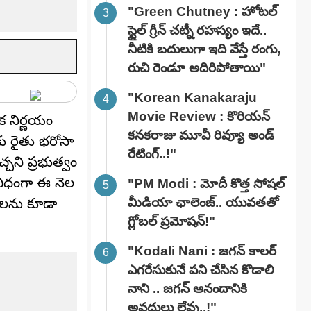
"Green Chutney : హోటల్
స్టైల్ గ్రీన్ చట్నీ రహస్యం ఇదే..
నీటికి బదులుగా ఇది వేస్తే రంగు,
రుచి రెండూ అదిరిపోతాయి"
"Korean Kanakaraju
Movie Review : కొరియన్
క నిర్ణయం
కనకరాజు మూవీ రివ్యూ అండ్
కు రైతు భరోసా
రేటింగ్‌..!"
చని ప్రభుత్వం
న విధంగా ఈ నెల
"PM Modi : మోదీ కొత్త సోషల్
మీడియా ఛాలెంజ్.. యువతతో
రులను కూడా
గ్లోబల్ ప్రమోషన్!"
"Kodali Nani : జగన్ కాలర్
ఎగరేసుకునే పని చేసిన కొడాలి
నాని .. జగన్ ఆనందానికి
అవధులు లేవు..!"