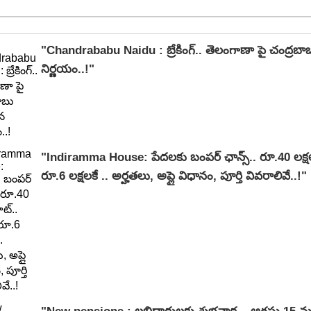
"Chandrababu Naidu : బ్రేకింగ్.. తెలంగాణా పై చంద్ర
నిర్ణయం..!"
"Indiramma House: పేదలకు బంపర్ ఛాన్స్.. రూ.40 లక్షల 
రూ.6 లక్షలకే .. అర్హతలు, అప్లై విధానం, పూర్తి వివరాలివే..!"