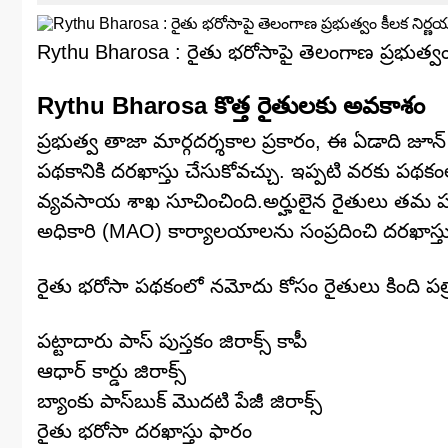
Rythu Bharosa : రైతు భరోసాపై తెలంగాణ ప్రభుత్వం 
Rythu Bharosa కొత్త రైతులకు అవకాశం
ప్రభుత్వ తాజా మార్గదర్శకాల ప్రకారం, ఈ ఏడాది జూన్
పథకానికి దరఖాస్తు చేసుకోవచ్చు. ఇప్పటి వరకు పథ
వ్యవసాయ శాఖ సూచించింది.అర్హులైన రైతులు తమ 
అధికారి (MAO) కార్యాలయాలను సంప్రదించి దరఖాస్త
రైతు భరోసా పథకంలో నమోదు కోసం రైతులు కింది పత్
పట్టాదారు పాస్ పుస్తకం జిరాక్స్ కాపీ
ఆధార్ కార్డు జిరాక్స్
బ్యాంకు పాస్‌బుక్ మొదటి పేజీ జిరాక్స్
రైతు భరోసా దరఖాస్తు ఫారం