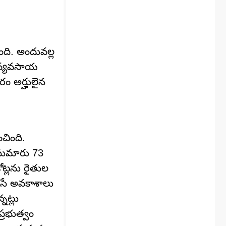
ింది. అందువల్ల
ు వ్యవసాయ
రం అర్హులైన
చింది.
 సుమారు 73
ోట్లను రైతుల
చేసే అవకాశాలు
నట్లు
్రభుత్వం