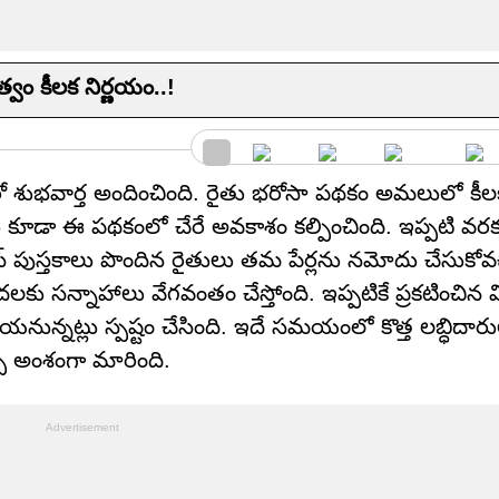
వం కీలక నిర్ణయం..!
ో శుభవార్త అందించింది. రైతు భరోసా పథకం అమలులో కీల
లకు కూడా ఈ పథకంలో చేరే అవకాశం కల్పించింది. ఇప్పటి వర
్ పుస్తకాలు పొందిన రైతులు తమ పేర్లను నమోదు చేసుకోవచ్
డుదలకు సన్నాహాలు వేగవంతం చేస్తోంది. ఇప్పటికే ప్రకటించి
నున్నట్లు స్పష్టం చేసింది. ఇదే సమయంలో కొత్త లబ్ధిదా
ే అంశంగా మారింది.