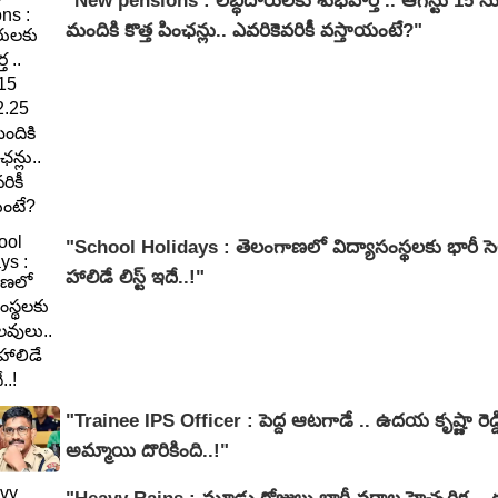
"New pensions : లబ్ధిదారులకు శుభవార్త .. ఆగస్టు 15 నుంచి 2.25 
మందికి కొత్త పింఛన్లు.. ఎవరికెవరికీ వస్తాయంటే?"
"School Holidays : తెలంగాణలో విద్యాసంస్థలకు భారీ సె
హాలిడే లిస్ట్ ఇదే..!"
"Trainee IPS Officer : పెద్ద ఆటగాడే .. ఉదయ కృష్ణా రెడ్డి కేసులో కొత్త
అమ్మాయి దొరికింది..!"