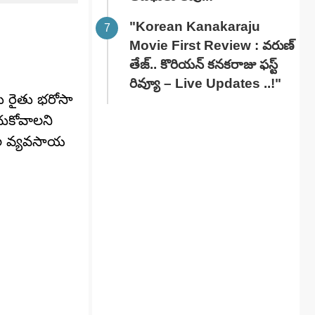
"Korean Kanakaraju
Movie First Review : వరుణ్
తేజ్.. కొరియన్ కనకరాజు ఫస్ట్
రివ్యూ – Live Updates ..!"
లు రైతు భరోసా
చుకోవాలని
డల వ్యవసాయ