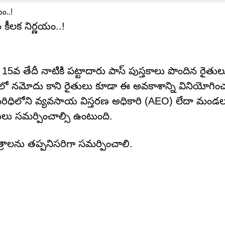
కీలక నిర్ణయం..!
 15వ తేదీ నాటికి పట్టాదారు పాస్ పుస్తకాలు పొందిన రైతు
కంలో నమోదు కాని రైతులు కూడా ఈ అవకాశాన్ని వినియోగిం
పరిధిలోని వ్యవసాయ విస్తరణ అధికారి (AEO) లేదా మం
ులు సమర్పించాల్సి ఉంటుంది.
రాలను తప్పనిసరిగా సమర్పించాలి.