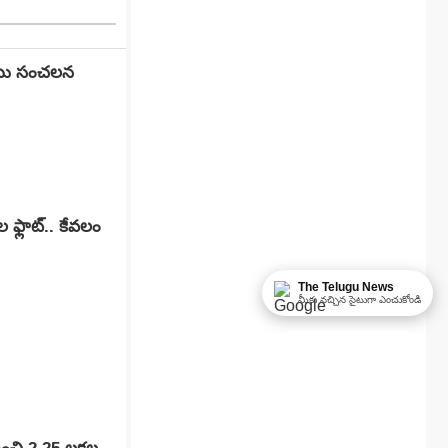
బాబు సంచలన
ఫ్లాట్.. కేవలం
The Telugu News
మీకు నచ్చిన సైటుగా ఎంచుకోండి