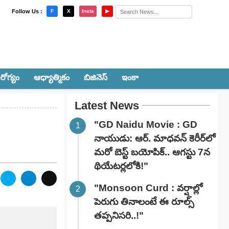
×
Follow Us :
F
X
Insta
▶
రోగ్యం
ఆధ్యాత్మికం
బిజినెస్
ఇంకా
Latest News
"GD Naidu Movie : GD
నాయుడు: ఆర్. మాధవన్‌ కెరీర్‌లో
మరో బెస్ట్ బయోపిక్.. ఆగస్టు 7న
థియేటర్లలోకి!"
"Monsoon Curd : వర్షాల్లో
పెరుగు తినాలంటే ఈ రూల్స్
తప్పనిసరి..!"