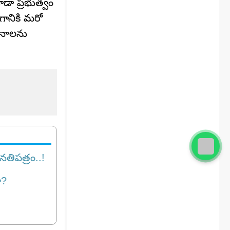
ూడా ప్రభుత్వం
గానికి మరో
ోజనాలను
నతిపత్రం..!
ా?