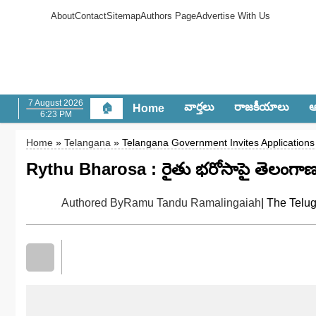
About
Contact
Sitemap
Authors Page
Advertise With Us
7 August 2026
వార్త‌లు
రాజ‌కీయాలు
ఆం
🏠
Home
6:23 PM
Home
»
Telangana
» Telangana Government Invites Applications
Rythu Bharosa : రైతు భరోసాపై తెలంగాణ ప
Authored By
Ramu Tandu Ramalingaiah
| The Telu