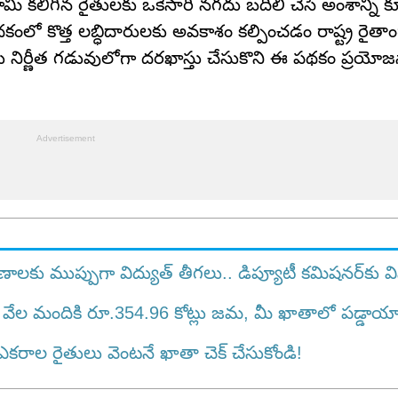
 భూమి కలిగిన రైతులకు ఒకేసారి నగదు బదిలీ చేసే అంశాన్ని క
కంలో కొత్త లబ్ధిదారులకు అవకాశం కల్పించడం రాష్ట్ర రైతాం
తులు నిర్ణీత గడువులోగా దరఖాస్తు చేసుకొని ఈ పథకం ప్రయ
లకు ముప్పుగా విద్యుత్ తీగలు.. డిప్యూటీ కమిషనర్‌కు వి
2 వేల మందికి రూ.354.96 కోట్లు జమ, మీ ఖాతాలో పడ్డాయ
రాల రైతులు వెంటనే ఖాతా చెక్ చేసుకోండి!