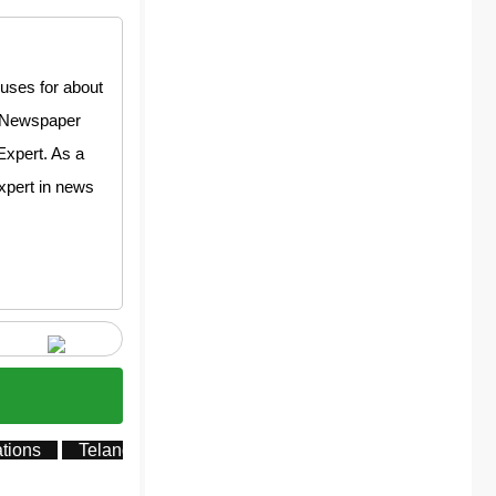
uses for about
y Newspaper
Expert. As a
expert in news
tions
Telangana Farmer New
Telangana Rythu Bharo