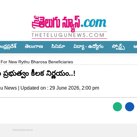
ధ్ర‌ప్ర‌దేశ్‌
తెలంగాణ‌
సినిమా
విద్యా - ఉద్యోగం
స్పోర్ట్స్‌
ఆ
 For New Rythu Bharosa Beneficiaries
్రభుత్వం కీలక నిర్ణయం..!
gu News | Updated on : 29 June 2026, 2:00 pm