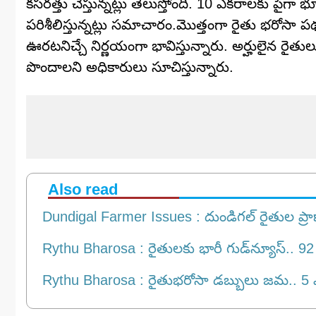
కసరత్తు చేస్తున్నట్లు తెలుస్తోంది. 10 ఎకరాలకు పైగా
పరిశీలిస్తున్నట్లు సమాచారం.మొత్తంగా రైతు భరోసా పథ
ఊరటనిచ్చే నిర్ణయంగా భావిస్తున్నారు. అర్హులైన రై
పొందాలని అధికారులు సూచిస్తున్నారు.
Also read
Dundigal Farmer Issues : దుండిగల్‌ రైతుల ప్రాణా
Rythu Bharosa : రైతులకు భారీ గుడ్‌న్యూస్.. 9
Rythu Bharosa : రైతుభరోసా డబ్బులు జమ.. 5 ఎక