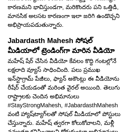
కారణమని భావిస్తుండగా, మరికొందరు పని ఒత్తిడి,
మానసిక అలసట కారణంగా ఇలా జరిగి ఉండొచ్చని
అభిప్రాయపడుతున్నారు.
Jabardasth Mahesh సోషల్
మీడియాలో ట్రెండింగ్‌గా మారిన వీడియో
మహేష్ షేర్ చేసిన వీడియో కేవలం కొద్ది గంటల్లోనే
లక్షలాది వ్యూస్ సాధించింది. పలు ప్రముఖ
ఇన్‌స్టాగ్రామ్ పేజీలు, ఫ్యాన్ అకౌంట్లు ఈ వీడియోను
రీషేర్ చేయడంతో మరింత వైరల్ అయింది. తెలుగు
రాష్ట్రాలకు చెందిన అభిమానులు
#StayStrongMahesh, #JabardasthMahesh
వంటి హ్యాష్‌ట్యాగ్‌లతో సోషల్ మీడియాలో పోస్టులు
చేస్తున్నారు. మహేష్ త్వరగా కోలుకోవాలని, మళ్లీ
నవ్వుతూ కనిపించాలని కోరుకుంటూ అభిమానులు