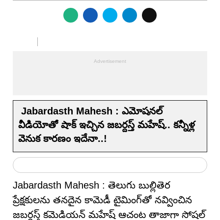
Jabardasth Mahesh : ఎమోషనల్
వీడియోతో షాక్ ఇచ్చిన జబర్దస్త్ మహేష్.. కన్నీళ్ల
వెనుక కారణం ఇదేనా..!
Jabardasth Mahesh : తెలుగు బుల్లితెర
ప్రేక్షకులను తనదైన కామెడీ టైమింగ్‌తో నవ్వించిన
జబర్దస్త్ కమెడియన్ మహేష్ ఆచంట తాజాగా సోషల్