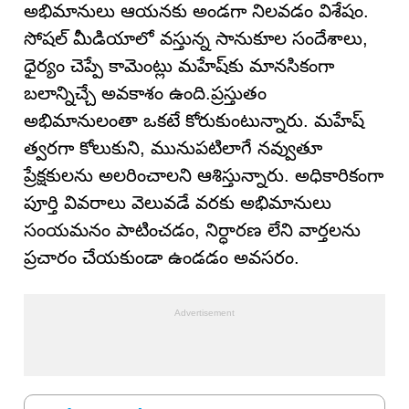
అభిమానులు ఆయనకు అండగా నిలవడం విశేషం.
సోషల్ మీడియాలో వస్తున్న సానుకూల సందేశాలు,
ధైర్యం చెప్పే కామెంట్లు మహేష్‌కు మానసికంగా
బలాన్నిచ్చే అవకాశం ఉంది.ప్రస్తుతం
అభిమానులంతా ఒకటే కోరుకుంటున్నారు. మహేష్
త్వరగా కోలుకుని, మునుపటిలాగే నవ్వుతూ
ప్రేక్షకులను అలరించాలని ఆశిస్తున్నారు. అధికారికంగా
పూర్తి వివరాలు వెలువడే వరకు అభిమానులు
సంయమనం పాటించడం, నిర్ధారణ లేని వార్తలను
ప్రచారం చేయకుండా ఉండడం అవసరం.