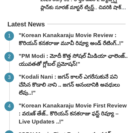
ప్లాన్‌కు సూరజ్ మాస్టర్ ట్విస్ట్.. చివరికి షాక్
ఆమెకే!"
Latest News
"Korean Kanakaraju Movie Review :
కొరియన్ కనకరాజు మూవీ రివ్యూ అండ్ రేటింగ్‌..!"
"PM Modi : మోదీ కొత్త సోషల్ మీడియా ఛాలెంజ్..
యువతతో గ్లోబల్ ప్రమోషన్!"
"Kodali Nani : జగన్ కాలర్ ఎగరేసుకునే పని
చేసిన కొడాలి నాని .. జగన్ ఆనందానికి అవధులు
లేవు..!"
"Korean Kanakaraju Movie First Review
: వరుణ్ తేజ్.. కొరియన్ కనకరాజు ఫస్ట్ రివ్యూ –
Live Updates ..!"