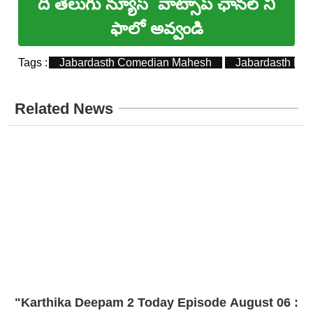
ది తెలుగు న్యూస్
వాట్సాప్ ఛానల్ ని
ఫాలో అవ్వండి
Tags :
Jabardasth Comedian Mahesh
Jabardasth Lat
Related News
"Karthika Deepam 2 Today Episode August 06 :