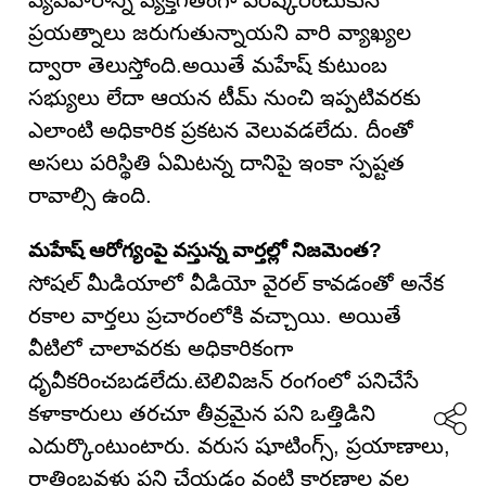
వ్యవహారాన్ని వ్యక్తిగతంగా పరిష్కరించుకునే
ప్రయత్నాలు జరుగుతున్నాయని వారి వ్యాఖ్యల
ద్వారా తెలుస్తోంది.అయితే మహేష్ కుటుంబ
సభ్యులు లేదా ఆయన టీమ్ నుంచి ఇప్పటివరకు
ఎలాంటి అధికారిక ప్రకటన వెలువడలేదు. దీంతో
అసలు పరిస్థితి ఏమిటన్న దానిపై ఇంకా స్పష్టత
రావాల్సి ఉంది.
మహేష్ ఆరోగ్యంపై వస్తున్న వార్తల్లో నిజమెంత?
సోషల్ మీడియాలో వీడియో వైరల్ కావడంతో అనేక
రకాల వార్తలు ప్రచారంలోకి వచ్చాయి. అయితే
వీటిలో చాలావరకు అధికారికంగా
ధృవీకరించబడలేదు.టెలివిజన్ రంగంలో పనిచేసే
కళాకారులు తరచూ తీవ్రమైన పని ఒత్తిడిని
ఎదుర్కొంటుంటారు. వరుస షూటింగ్స్, ప్రయాణాలు,
రాత్రింబవళ్లు పని చేయడం వంటి కారణాల వల్ల