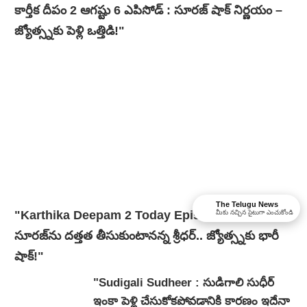
కార్తీక దీపం 2 ఆగష్టు 6 ఎపిసోడ్ : సూరజ్ షాక్ నిర్ణయం –
జ్యోత్స్నకు పెళ్లి ఒత్తిడి!"
The Telugu News
"Karthika Deepam 2 Today Episode August 05 :
మీకు నచ్చిన సైటుగా ఎంచుకోండి
సూరజ్‌ను దత్తత తీసుకుంటానన్న శ్రీధర్.. జ్యోత్స్నకు భారీ
షాక్!"
"Sudigali Sudheer : సుడిగాలి సుధీర్
ఇంకా పెళ్లి చేసుకోకపోవడానికి కారణం ఇదేనా