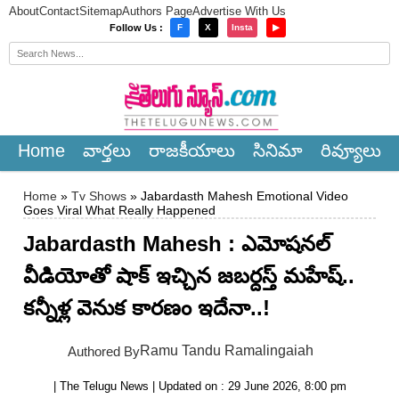
About
Contact
Sitemap
Authors Page
Advertise With Us
×
Follow Us :
F
X
Insta
▶
Home
వార్త‌లు
రాజ‌కీయాలు
సినిమా
రివ్యూలు
Home
»
Tv Shows
» Jabardasth Mahesh Emotional Video
Goes Viral What Really Happened
Jabardasth Mahesh : ఎమోషనల్
వీడియోతో షాక్ ఇచ్చిన జబర్దస్త్ మహేష్..
కన్నీళ్ల వెనుక కారణం ఇదేనా..!
Ramu Tandu Ramalingaiah
Authored By
| The Telugu News | Updated on : 29 June 2026, 8:00 pm