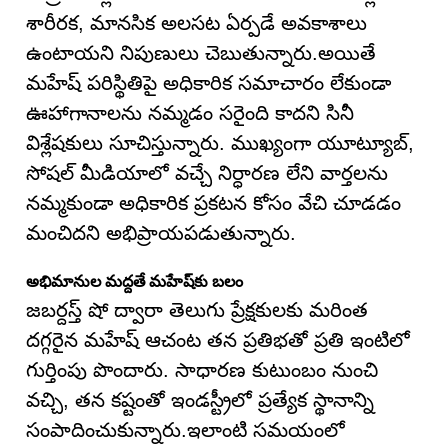
శారీరక, మానసిక అలసట ఏర్పడే అవకాశాలు
ఉంటాయని నిపుణులు చెబుతున్నారు.అయితే
మహేష్ పరిస్థితిపై అధికారిక సమాచారం లేకుండా
ఊహాగానాలను నమ్మడం సరైంది కాదని సినీ
విశ్లేషకులు సూచిస్తున్నారు. ముఖ్యంగా యూట్యూబ్,
సోషల్ మీడియాలో వచ్చే నిర్ధారణ లేని వార్తలను
నమ్మకుండా అధికారిక ప్రకటన కోసం వేచి చూడడం
మంచిదని అభిప్రాయపడుతున్నారు.
అభిమానుల మద్దతే మహేష్‌కు బలం
జబర్దస్త్ షో ద్వారా తెలుగు ప్రేక్షకులకు మరింత
దగ్గరైన మహేష్ ఆచంట తన ప్రతిభతో ప్రతి ఇంటిలో
గుర్తింపు పొందారు. సాధారణ కుటుంబం నుంచి
వచ్చి, తన కష్టంతో ఇండస్ట్రీలో ప్రత్యేక స్థానాన్ని
సంపాదించుకున్నారు.ఇలాంటి సమయంలో