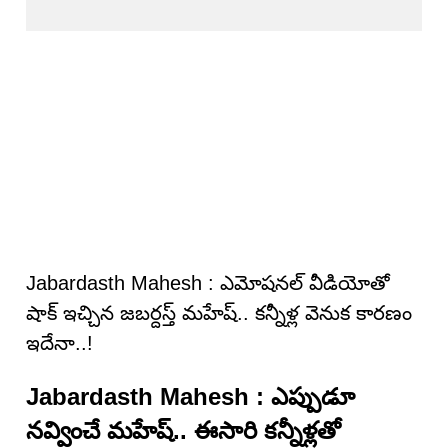
Jabardasth Mahesh : ఎమోషనల్ వీడియోతో
షాక్ ఇచ్చిన జబర్దస్త్ మహేష్.. కన్నీళ్ల వెనుక కారణం
ఇదేనా..!
Jabardasth Mahesh : ఎప్పుడూ
నవ్వించే మహేష్.. ఈసారి కన్నీళ్లతో