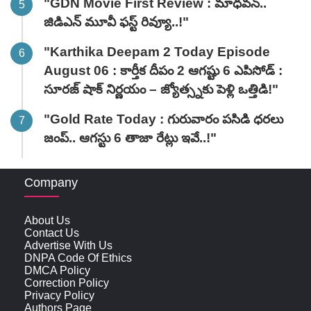
"GDN Movie First Review : మాధవన్..
జిడిఎన్ మూవీ ఫ‌స్ట్ రివ్యూ..!"
"Karthika Deepam 2 Today Episode
August 06 : కార్తీక దీపం 2 ఆగష్టు 6 ఎపిసోడ్ :
సూరజ్ షాక్ నిర్ణయం – జ్యోత్స్నకు పెళ్లి ఒత్తిడి!"
"Gold Rate Today : గురువారం పసిడి ధరలు
జంప్.. ఆగస్టు 6 తాజా రేట్లు ఇవే..!"
Company
About Us
Contact Us
Advertise With Us
DNPA Code Of Ethics
DMCA Policy
Correction Policy
Privacy Policy
Authors Page