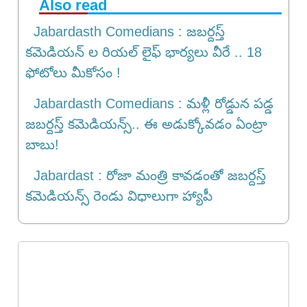
Also read
Jabardasth Comedians : జబర్దస్త్
కమెడియన్ ల రియల్ లైఫ్ భార్యలు వీరే .. 18
ఫోటోలు మీకోసం !
Jabardasth Comedians : మళ్లీ రోడ్డున పడ్డ
జబర్దస్త్‌ కమెడియన్స్.. ఈ అడుక్కోవడం ఏంట్రా
బాబు!
Jabardast : రోజా మంత్రి కావడంతో జబర్దస్త్‌
కమెడియన్స్ రెండు విధాలుగా హ్యాపీ