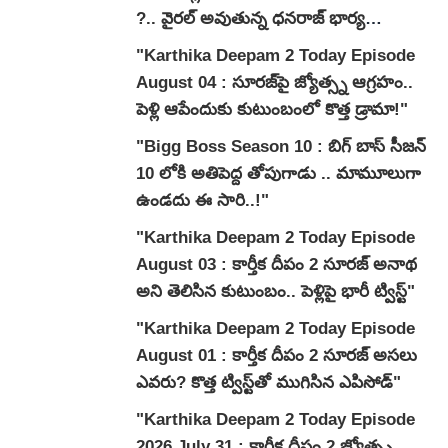
?.. వైరల్ అవుతున్న ధనరాజ్ భార్య
వ్యాఖ్యలు.."
"Karthika Deepam 2 Today Episode
August 04 : సూరజ్‌పై జ్యోత్స్న ఆగ్రహం..
పెళ్లి ఆపేందుకు కుటుంబంలో కొత్త డ్రామా!"
"Bigg Boss Season 10 : బిగ్ బాస్ సీజన్
10 లోకి అతిపెద్ద తోపుగాడు .. మామూలుగా
ఉండదు ఈ సారి..!"
"Karthika Deepam 2 Today Episode
August 03 : కార్తీక దీపం 2 సూరజ్ అనాథ
అని తెలిసిన కుటుంబం.. పెళ్లిపై భారీ ట్విస్ట్"
"Karthika Deepam 2 Today Episode
August 01 : కార్తీక దీపం 2 సూరజ్ అసలు
ఎవరు? కొత్త ట్విస్ట్‌తో ముగిసిన ఎపిసోడ్"
"Karthika Deepam 2 Today Episode
2026 July 31 : కార్తీక దీపం 2 జ్యోత్స్న