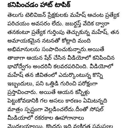
కనిపించడం హాట్ టాపిక్
తెలుగు టెలివిజన్ ప్రేక్షకులకు మహేష్ ఆచంట ప్రత్యేక
పరిచయం అవసరం లేదు. జబర్దస్త్ వేదిక ద్వారా
తనకంటూ ప్రత్యేక గుర్తింపు తెచ్చుకున్న మహేష్, తన
అమాయకమైన నటనతో కోట్లాది మంది
అభిమానులను సంపాదించుకున్నారు.అయితే
తాజాగా ఆయన షేర్ చేసిన వీడియోలో కనిపించిన
భావోద్వేగం అందరినీ కలవరపరిచింది. వీడియోలో
మహేష్ తన జీవితంలో ఎదుర్కొంటున్న కొన్ని
ఇబ్బందులు, పని ఒత్తిడి గురించి పరోక్షంగా
ప్రస్తావించారు. అయితే ఆయన కన్నీళ్లు
పెట్టుకోవడానికి గల అసలు కారణం ఏమిటన్నది
మాత్రం స్పష్టంగా వెల్లడించలేదు.దీంతో సోషల్
మీడియాలో రకరకాల ఊహాగానాలు
మొదలయ్యాయి. కొందరు ఇది వ్యక్తిగత సమస్యల