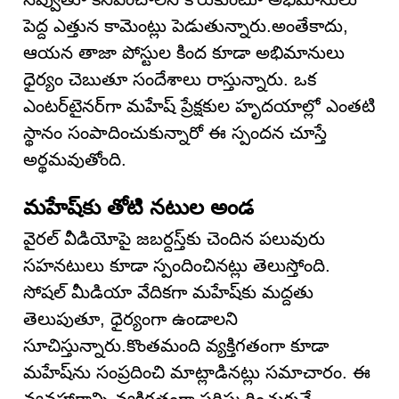
పెద్ద ఎత్తున కామెంట్లు పెడుతున్నారు.అంతేకాదు,
ఆయన తాజా పోస్టుల కింద కూడా అభిమానులు
ధైర్యం చెబుతూ సందేశాలు రాస్తున్నారు. ఒక
ఎంటర్‌టైనర్‌గా మహేష్ ప్రేక్షకుల హృదయాల్లో ఎంతటి
స్థానం సంపాదించుకున్నారో ఈ స్పందన చూస్తే
అర్థమవుతోంది.
మహేష్‌కు తోటి నటుల అండ
వైరల్ వీడియోపై జబర్దస్త్‌కు చెందిన పలువురు
సహనటులు కూడా స్పందించినట్లు తెలుస్తోంది.
సోషల్ మీడియా వేదికగా మహేష్‌కు మద్దతు
తెలుపుతూ, ధైర్యంగా ఉండాలని
సూచిస్తున్నారు.కొంతమంది వ్యక్తిగతంగా కూడా
మహేష్‌ను సంప్రదించి మాట్లాడినట్లు సమాచారం. ఈ