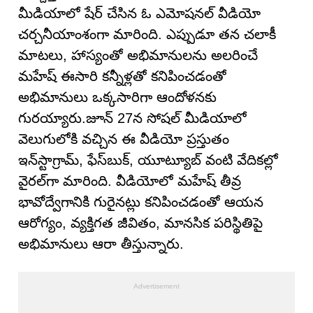
మీడియాలో షేర్ చేసిన ఓ ఎమోషనల్ వీడియో
చర్చనీయాంశంగా మారింది. ఎప్పుడూ తన చలాకీ
మాటలు, హాస్యంతో అభిమానులను అలరించే
మహేష్ ఈసారి కన్నీళ్లతో కనిపించడంతో
అభిమానులు ఒక్కసారిగా ఆందోళనకు
గురయ్యారు.జూన్ 27న సోషల్ మీడియాలో
వెలుగులోకి వచ్చిన ఈ వీడియో ప్రస్తుతం
ఇన్‌స్టాగ్రామ్, ఫేస్‌బుక్, యూట్యూబ్ వంటి వేదికల్లో
వైరల్‌గా మారింది. వీడియోలో మహేష్ తీవ్ర
భావోద్వేగానికి గురైనట్లు కనిపించడంతో ఆయన
ఆరోగ్యం, వ్యక్తిగత జీవితం, మానసిక పరిస్థితిపై
అభిమానులు ఆరా తీస్తున్నారు.