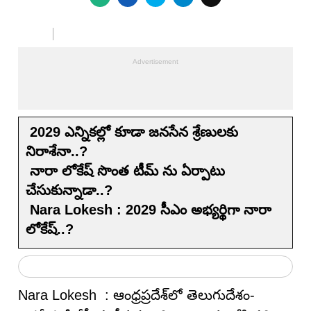
2029 ఎన్నికల్లో కూడా జనసేన శ్రేణులకు
నిరాశేనా..?
నారా లోకేష్ సొంత టీమ్ ను ఏర్పాటు
చేసుకున్నాడా..?
Nara Lokesh : 2029 సీఎం అభ్యర్థిగా నారా
లోకేష్..?
Nara Lokesh : ఆంధ్రప్రదేశ్‌లో తెలుగుదేశం-