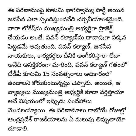
ఈ పరిణామంపై కూటమి భాగస్వామ్య పార్టీ అయిన
జనసేన ఎలా స్పందిస్తుందనేది చర్చనీయాంశమైంది.
నారా లోకేష్‌ను ముఖ్యమంత్రి అభ్యర్థిగా ప్రొజెక్ట్
చేయడం అంటే, పవన్ కల్యాణ్‌ను దాదాపుగా పక్కన
పెట్టడమే అవుతుంది. పవన్ కల్యాణ్, జనసేన
నాయకులు, కార్యకర్తలు దీనికి అంగీకరిస్తారా లేదా
అనేది ఆసక్తికరంగా మారింది. పవన్ కల్యాణ్ గతంలో
టీడీపీ కూటమి 15 సంవత్సరాలు అధికారంలో
ఉండాలని కోరుకుంటున్నట్లు చెప్పారు. అయితే, ఆ
వ్యాఖ్యలు ముఖ్యమంత్రి అభ్యర్థికి కూడా వర్తిస్తాయా
అనే విషయంలో ఇప్పుడు సందేహాలు
మొదలయ్యాయి. ఈ పరిణామాలు రాబోయే రోజుల్లో
ఆంధ్రప్రదేశ్ రాజకీయాలను ఏ మలుపు తిప్పుతాయో
చూడాలి.