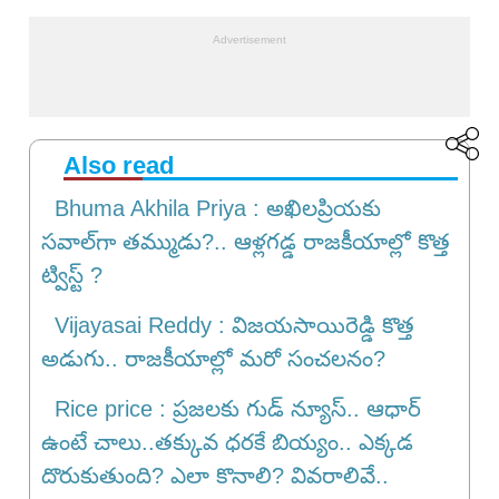
Also read
Bhuma Akhila Priya : అఖిలప్రియకు
సవాల్‌గా తమ్ముడు?.. ఆళ్లగడ్డ రాజకీయాల్లో కొత్త
ట్విస్ట్ ?
Vijayasai Reddy : విజయసాయిరెడ్డి కొత్త
అడుగు.. రాజకీయాల్లో మరో సంచలనం?
Rice price : ప్రజలకు గుడ్ న్యూస్.. ఆధార్
ఉంటే చాలు..తక్కువ ధరకే బియ్యం.. ఎక్కడ
దొరుకుతుంది? ఎలా కొనాలి? వివరాలివే..