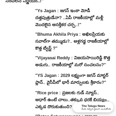
సంచలన నిర్ణయం..!"
"Ys Jagan : జగన్ ఇంకా మోడీ
దత్తపుత్రుడేనా? ..ఏపీ రాజకీయాల్లో మళ్లీ
మొదలైన ఆసక్తికర చర్చ..!"
"Bhuma Akhila Priya : అఖిలప్రియకు
సవాల్‌గా తమ్ముడు?.. ఆళ్లగడ్డ రాజకీయాల్లో
కొత్త ట్విస్ట్ ?"
"Vijayasai Reddy : విజయసాయిరెడ్డి కొత్త
అడుగు.. రాజకీయాల్లో మరో సంచలనం?"
"YS Jagan : 2029 లక్ష్యంగా జగన్ మాస్టర్
ప్లాన్.. వైసీపీలో భారీ మార్పులకు శ్రీకారం?"
"Rice price : ప్రజలకు గుడ్ న్యూస్..
ఆధార్ ఉంటే చాలు..తక్కువ ధరకే బియ్యం..
ఎక్కడ దొరుకుతుంది? ఎలా కొనాలి?
The Telugu News
మీకు నచ్చిన సైటుగా ఎంచుకోండి
వివరాలివే.."