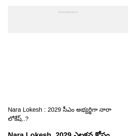
Nara Lokesh : 2029 సీఎం అభ్యర్థిగా నారా
లోకేష్..?
Nara Lokesh 2029 ఎలక్షన్ల కోసం