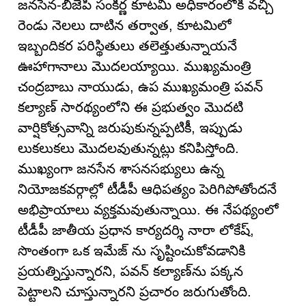
జనసేన-బీజేపీ సంకీర్ణ కూటమి అధికారంలోకి వచ్చి
రెండు నెలలు దాటిన తర్వాత, కూటమిలో
ఇబ్బందికర పరిస్థితులు తలెత్తుతున్నాయనే
ఊహాగానాలు మొదలయ్యాయి. ముఖ్యమంత్రి
చంద్రబాబు నాయుడు, ఉప ముఖ్యమంత్రి పవన్
కల్యాణ్ సారథ్యంలోని ఈ ప్రభుత్వం మొదటి
వార్షికోత్సవాన్ని జరుపుకున్నప్పటికీ, ఇప్పుడు
లుకలుకలు మొదలవుతున్నట్లు కనిపిస్తోంది.
ముఖ్యంగా జనసేన శాసనసభ్యులు ఉన్న
నియోజకవర్గాల్లో టీడీపీ ఆధిపత్యం పెరిగిపోతోందనే
అభిప్రాయాలు వ్యక్తమవుతున్నాయి. ఈ నేపథ్యంలో
టీడీపీ జాతీయ ప్రధాన కార్యదర్శి నారా లోకేష్,
సొంతంగా ఒక ఇమేజ్ ను సృష్టించుకోవడానికి
ప్రయత్నిస్తున్నారని, పవన్ కల్యాణ్‌ను పక్కన
పెట్టాలని చూస్తున్నారని ప్రచారం జరుగుతోంది.