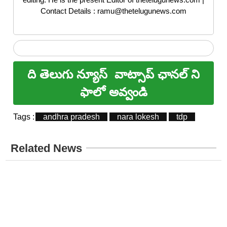
Contact Details : ramu@thetelugunews.com
ది తెలుగు న్యూస్
వాట్సాప్ ఛానల్ ని
ఫాలో అవ్వండి
Tags :
andhra pradesh
nara lokesh
tdp
Related News