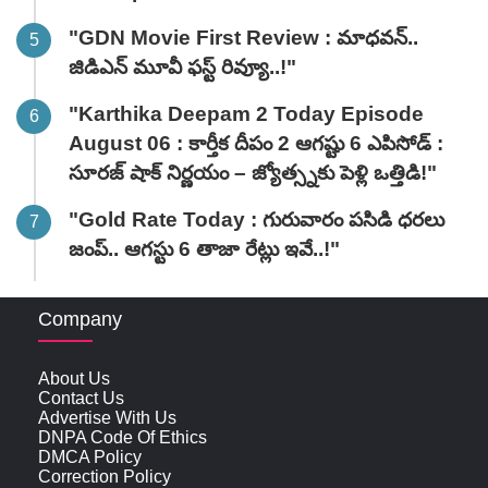
"GDN Movie First Review : మాధవన్..
జిడిఎన్ మూవీ ఫ‌స్ట్ రివ్యూ..!"
"Karthika Deepam 2 Today Episode
August 06 : కార్తీక దీపం 2 ఆగష్టు 6 ఎపిసోడ్ :
సూరజ్ షాక్ నిర్ణయం – జ్యోత్స్నకు పెళ్లి ఒత్తిడి!"
"Gold Rate Today : గురువారం పసిడి ధరలు
జంప్.. ఆగస్టు 6 తాజా రేట్లు ఇవే..!"
Company
About Us
Contact Us
Advertise With Us
DNPA Code Of Ethics
DMCA Policy
Correction Policy