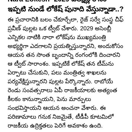
ఇప్పటి నుండే లోకేష్ పునాది వేస్తున్నాడా..?
ఈ ప్రచారానికి బలం చేకూర్చేలా, రైజ్ సర్వే సంస్థ చీఫ్
ప్రవీణ్ పుల్లట ఒక ట్వీట్ చేశారు. 2029 అసెంబ్లీ
ఎన్నికల నాటికి నారా లోకేష్‌ను ముఖ్యమంత్రి
అభ్యర్థిగా ఎదగాలని ప్రయత్నిస్తున్నారని, అందుకోసం
ఆయన తన సొంత బృందాన్ని రంగంలోకి దించారని
ఆ ట్వీట్ సారాంశం. ఇప్పటికే లోకేష్ తన టీమ్‌ను
ఏర్పాటు చేసుకుని, పలు మంత్రిత్వ శాఖలను
పర్యవేక్షిస్తున్నారని పుల్లట పేర్కొన్నారు. రాబోయే
రెండు సంవత్సరాలు ఏపీ రాజకీయాలకు అత్యంత
కీలకం కానున్నాయని, పెను మార్పులు
సంభవిస్తాయని ఆయన అంచనా వేశారు. ఈ
పరిణామాలు గనుక నిజమైతే, టీడీపీ కూటమిలో
రాజకీయ ఉద్రిక్తతలు పెరిగే అవకాశం ఉంది.