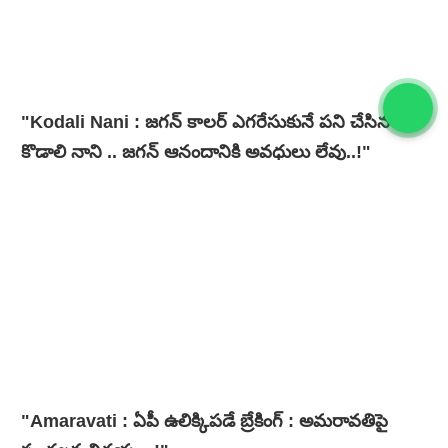
"Kodali Nani : జగన్ కాలర్ ఎగరేసుకునే పని చేసిన
కొడాలి నాని .. జగన్ ఆనందానికి అవధులు లేవు..!"
"Amaravati : ఏపీ ఉలిక్కిపడే బ్రేకింగ్ : అమరావతిపై