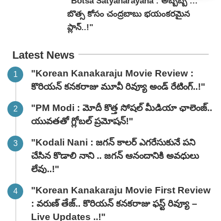
"Botsa Satyanarayana : అబ్బబ్బ …
బొత్స కోసం చంద్రబాబు భయంకరమైన
ప్లాన్..!"
Latest News
"Korean Kanakaraju Movie Review :
కొరియన్ కనకరాజు మూవీ రివ్యూ అండ్ రేటింగ్‌..!"
"PM Modi : మోదీ కొత్త సోషల్ మీడియా ఛాలెంజ్..
యువతతో గ్లోబల్ ప్రమోషన్!"
"Kodali Nani : జగన్ కాలర్ ఎగరేసుకునే పని
చేసిన కొడాలి నాని .. జగన్ ఆనందానికి అవధులు
లేవు..!"
"Korean Kanakaraju Movie First Review
: వరుణ్ తేజ్.. కొరియన్ కనకరాజు ఫస్ట్ రివ్యూ –
Live Updates ..!"