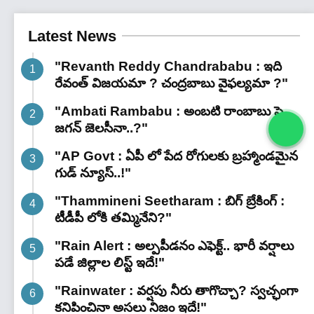
Latest News
"Revanth Reddy Chandrababu : ఇది
రేవంత్ విజయమా ? చంద్రబాబు వైఫల్యమా ?"
"Ambati Rambabu : అంబటి రాంబాబు పై
జగన్ జెలసీనా..?"
"AP Govt : ఏపీ లో పేద రోగులకు బ్రహ్మాండమైన
గుడ్ న్యూస్..!"
"Thammineni Seetharam : బిగ్ బ్రేకింగ్ :
టీడీపీ లోకి తమ్మినేని?"
"Rain Alert : అల్పపీడనం ఎఫెక్ట్.. భారీ వర్షాలు
పడే జిల్లాల లిస్ట్ ఇదే!"
"Rainwater : వర్షపు నీరు తాగొచ్చా? స్వచ్ఛంగా
కనిపించినా అసలు నిజం ఇదే!"