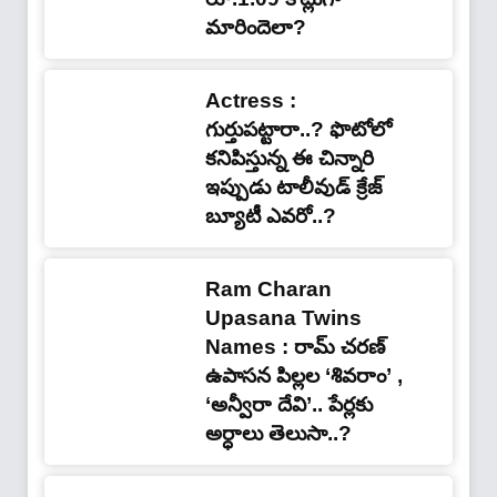
మారిందెలా?
Actress :
గుర్తుపట్టారా..? ఫొటోలో
కనిపిస్తున్న ఈ చిన్నారి
ఇప్పుడు టాలీవుడ్ క్రేజ్
బ్యూటీ ఎవ‌రో..?
Ram Charan
Upasana Twins
Names : రామ్ చరణ్
ఉపాసన పిల్లల ‘శివరాం’ ,
‘అన్వీరా దేవి’.. పేర్లకు
అర్ధాలు తెలుసా..?