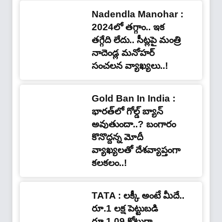
Nadendla Manohar :
2024లో తగ్గాం.. ఇక
తగ్గేది లేదు.. సీట్లపై మంత్రి
నాదెండ్ల మనోహర్
సంచలన వ్యాఖ్యలు..!
Gold Ban In India :
భారత్‌లో గోల్డ్ బ్యాన్
అవుతుందా..? బంగారం
కొనొద్దన్న మోదీ
వ్యాఖ్యలతో దేశవ్యాప్తంగా
కలకలం..!
TATA : ల‌క్కీ అంటే మీదే..
రూ.1 లక్ష పెట్టుబడి
రూ.1.09 కోట్లుగా