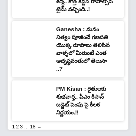
శ‌ర్మ‌.. కొత్త కెప్టెన్ రావాల్సిన
టైమ్ వ‌చ్చింది..!
Ganesha : మనం
నిత్యం పూజించే గణపతి
యొక్క రూపాలు తెలిసిన
వాళ్ళలో మీరుంటే ఎంత
అదృష్ఠవంతులో తెలుసా
..?
PM Kisan : రైతులకు
శుభవార్త.. పీఎం కిసాన్
బడ్జెట్ పెంపు పై కీలక
నిర్ణయం.!!
1
2
3
…
18
→