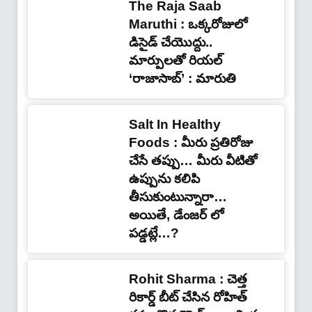
The Raja Saab
Maruthi : ఒక్కరోజులో
డిసైడ్‌ చేయొద్దు..
మార్పులతో రియల్‌
‘రాజాసాబ్‌’ : మారుతి
Salt In Healthy
Foods : మీరు ప్రతిరోజు
చేసే తప్పు… మీరు వీటితో
ఉప్పును కలిపి
తీసుకుంటున్నారా…
అయితే, డేంజర్ లో
పడ్డట్లే…?
Rohit Sharma : చెత్త
రికార్డ్ బీట్ చేసిన రోహిత్