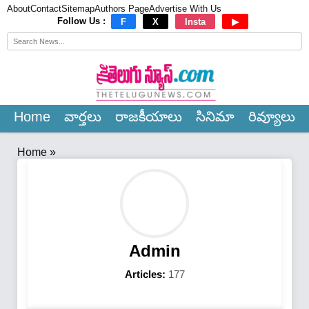
About
Contact
Sitemap
Authors Page
Advertise With Us
×
Follow Us :
F
X
Insta
▶
Home
వార్త‌లు
రాజ‌కీయాలు
సినిమా
రివ్యూలు
Home
»
Admin
Articles:
177