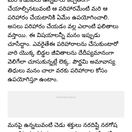
చేయాల్సినటువంటి ఆ పరిహారమేంటి మరి ఆ
పరిహారం చేయటానికి ఏమేం ఉపయోగించాలి.
అసలు పరిహారం చేయడం వల్ల ఎలాంటి ఫలితాలు
వస్తాయి. ఈ విషయాలన్నీ మనం ఇప్పుడు
చూసేద్దాం. ఎవరైతేఈ పరిహారాలను చేసుకుంటారో
వారి యొక్క బిడ్డల జీవితాలను దేదీప్యమానంగా
వెలిగేలా చూసుకున్నట్లే లెక్క. పౌర్ణమి అమావాస్య
తిధులు మనం చాలా వరకు పరిహారాల కోసం
ఉపయోగిస్తూ ఉంటాం.
మనపై ఉన్నటువంటి చెడు శక్తులు నరదిష్టి నరగోష