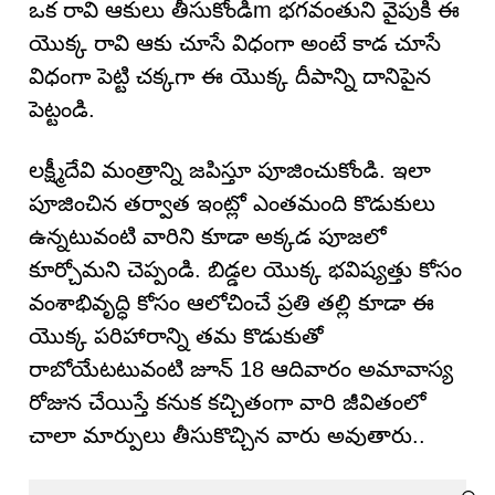
ఒక రావి ఆకులు తీసుకోండిm భగవంతుని వైపుకి ఈ
యొక్క రావి ఆకు చూసే విధంగా అంటే కాడ చూసే
విధంగా పెట్టి చక్కగా ఈ యొక్క దీపాన్ని దానిపైన
పెట్టండి.
లక్ష్మీదేవి మంత్రాన్ని జపిస్తూ పూజించుకోండి. ఇలా
పూజించిన తర్వాత ఇంట్లో ఎంతమంది కొడుకులు
ఉన్నటువంటి వారిని కూడా అక్కడ పూజలో
కూర్చోమని చెప్పండి. బిడ్డల యొక్క భవిష్యత్తు కోసం
వంశాభివృద్ధి కోసం ఆలోచించే ప్రతి తల్లి కూడా ఈ
యొక్క పరిహారాన్ని తమ కొడుకుతో
రాబోయేటటువంటి జూన్ 18 ఆదివారం అమావాస్య
రోజున చేయిస్తే కనుక కచ్చితంగా వారి జీవితంలో
చాలా మార్పులు తీసుకొచ్చిన వారు అవుతారు..