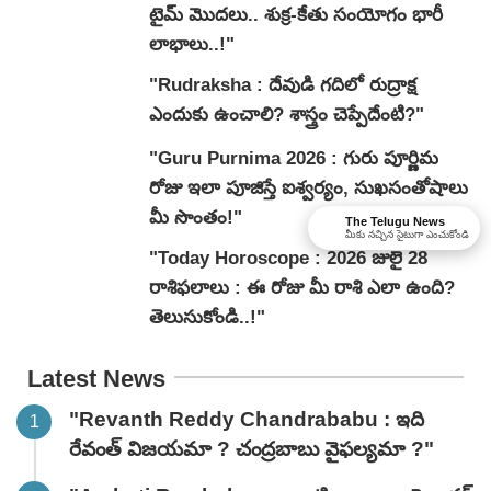
టైమ్ మొదలు.. శుక్ర-కేతు సంయోగం భారీ
లాభాలు..!"
"Rudraksha : దేవుడి గదిలో రుద్రాక్ష
ఎందుకు ఉంచాలి? శాస్త్రం చెప్పేదేంటి?"
"Guru Purnima 2026 : గురు పూర్ణిమ
రోజు ఇలా పూజిస్తే ఐశ్వర్యం, సుఖసంతోషాలు
మీ సొంతం!"
The Telugu News
మీకు నచ్చిన సైటుగా ఎంచుకోండి
"Today Horoscope : 2026 జులై 28
రాశిఫలాలు : ఈ రోజు మీ రాశి ఎలా ఉంది?
తెలుసుకోండి..!"
Latest News
"Revanth Reddy Chandrababu : ఇది
రేవంత్ విజయమా ? చంద్రబాబు వైఫల్యమా ?"