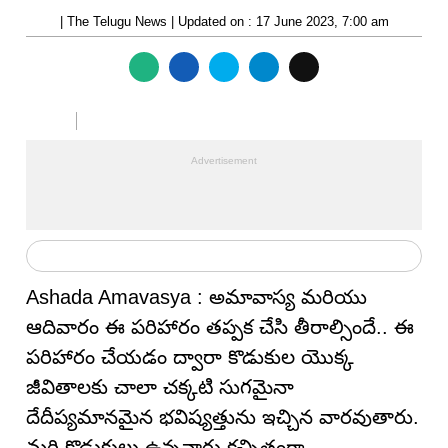
| The Telugu News | Updated on : 17 June 2023, 7:00 am
Ashada Amavasya : అమావాస్య మరియు
ఆదివారం ఈ పరిహారం తప్పక చేసి తీరాల్సిందే.. ఈ
పరిహారం చేయడం ద్వారా కొడుకుల యొక్క
జీవితాలకు చాలా చక్కటి సుగమైనా
దేదీప్యమానమైన భవిష్యత్తును ఇచ్చిన వారవుతారు.
మరి కొడుకులు ఉన్నవారు కచ్చితంగా