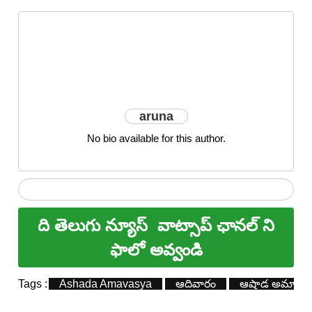
aruna
No bio available for this author.
ది తెలుగు న్యూస్
వాట్సాప్ ఛానల్ ని
ఫాలో అవ్వండి
Tags :
Ashada Amavasya
ఆదివారం
ఆషాడ అమావాస