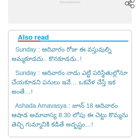
Also read
Sunday : ఆదివారం రోజు ఈ వస్తువుల్ని
అమ్మకూడదు.. కొనకూడదు..!
Sunday : ఆదివారం నాడు ఎట్టి పరిస్థితుల్లోనూ
చేయకూడని పనులు ఇవే… ఒకవేళ చేస్తే ఇక
అంతే…!
Ashada Amavasya : జూన్ 18 ఆదివారం
ఆషాడ అమావాస్య 8:30 లోపు ఈ చెట్టు కొమ్మను
తెచ్చి గుమ్మానికి కడితే అదృష్టం…!