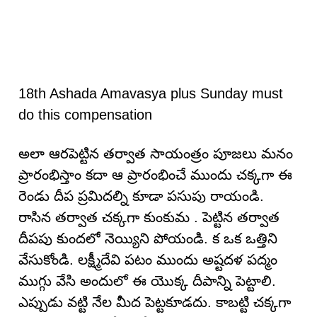
18th Ashada Amavasya plus Sunday must
do this compensation
అలా ఆరపెట్టిన తర్వాత సాయంత్రం పూజలు మనం
ప్రారంభిస్తాం కదా ఆ ప్రారంభించే ముందు చక్కగా ఈ
రెండు దీప ప్రమిదల్ని కూడా పసుపు రాయండి.
రాసిన తర్వాత చక్కగా కుంకుమ . పెట్టిన తర్వాత
దీపపు కుందలో నెయ్యిని పోయండి. క ఒక ఒత్తిని
వేసుకోండి. లక్ష్మీదేవి పటం ముందు అష్టదళ పద్మం
ముగ్గు వేసి అందులో ఈ యొక్క దీపాన్ని పెట్టాలి.
ఎప్పుడు వట్టి నేల మీద పెట్టకూడదు. కాబట్టి చక్కగా