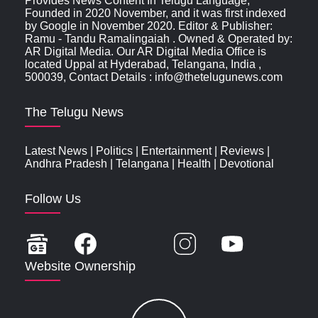
Provides News Content In Telugu Language,
Founded in 2020 November, and it was first indexed
by Google in November 2020. Editor & Publisher:
Ramu - Tandu Ramalingaiah . Owned & Operated by:
AR Digital Media. Our AR Digital Media Office is
located Uppal at Hyderabad, Telangana, India ,
500039, Contact Details : info@thetelugunews.com
The Telugu News
Latest News
|
Politics
|
Entertainment
|
Reviews
|
Andhra Pradesh
|
Telangana
|
Health
|
Devotional
Follow Us
Website Ownership