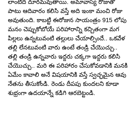
లాంటిది దూరమవుతాయి. అమావాస్య రోజుతో
పాటు ఆదివారం కలిసి వస్తే అది ఇంకా మంచి రోజు
అవుతుంది. కాబట్టి ఈరోజున సాయంత్రం 915 లోపు
మనం చెప్పుకోబోయే పరిహారాన్ని కచ్చితంగా మగ
పిల్లలు ఉన్నటువంటి తల్లులు చేయాల్సిందే.. ఒకవేళ
తల్లి లేనటువంటి వారు ఉంటే తండ్రి చేయొచ్చు..
తల్లి తండ్రి ఉన్నవారు ఇద్దరు చక్కగా ఇద్దరు కలిసి
చేయొచ్చు.. మరి ఈ పరిహారం చేసుకోవడానికి మనకి
ఏమేం కావాలి అనే విషయానికి వస్తే స్వచ్ఛమైన ఆవు
నేతను తీసుకోండి. రెండు దీపపు కుందలని కూడా
శుభ్రంగా ఉదయాన్నే కడిగి ఆరబెట్టండి.