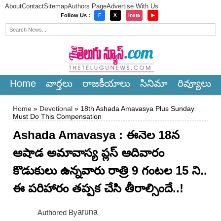
About
Contact
Sitemap
Authors Page
Advertise With Us
×
Follow Us :
F
X
Insta
▶
Home
వార్త‌లు
రాజ‌కీయాలు
సినిమా
రివ్యూలు
Home
»
Devotional
» 18th Ashada Amavasya Plus Sunday
Must Do This Compensation
Ashada Amavasya : ఈనెల 18న
ఆషాడ అమావాస్య ప్లస్ ఆదివారం
కొడుకులు ఉన్నవారు రాత్రి 9 గంటల 15 ని..
ఈ పరిహారం తప్పక చేసి తీరాల్సిందే..!
aruna
Authored By