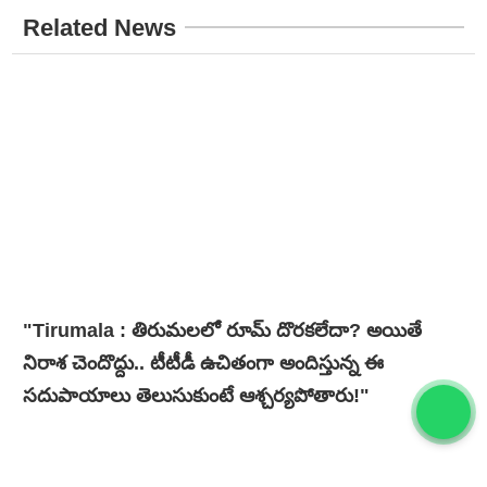
Related News
"Tirumala : తిరుమలలో రూమ్ దొరకలేదా? అయితే
నిరాశ చెందొద్దు.. టీటీడీ ఉచితంగా అందిస్తున్న ఈ
సదుపాయాలు తెలుసుకుంటే ఆశ్చర్యపోతారు!"