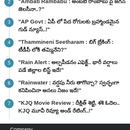
"Ambati Rambabu : అంబటి రాంబాబు పై జగన్
జెలసీనా..?"
"AP Govt : ఏపీ లో పేద రోగులకు బ్రహ్మాండమైన
గుడ్ న్యూస్..!"
"Thammineni Seetharam : బిగ్ బ్రేకింగ్ :
టీడీపీ లోకి తమ్మినేని?"
"Rain Alert : అల్పపీడనం ఎఫెక్ట్.. భారీ వర్షాలు
పడే జిల్లాల లిస్ట్ ఇదే!"
"Rainwater : వర్షపు నీరు తాగొచ్చా? స్వచ్ఛంగా
కనిపించినా అసలు నిజం ఇదే!"
"KJQ Movie Review : దీక్షిత్ శెట్టి, శశి ఓదెల..
KJQ మూవీ రివ్యూ అండ్ రేటింగ్‌..!"
Company