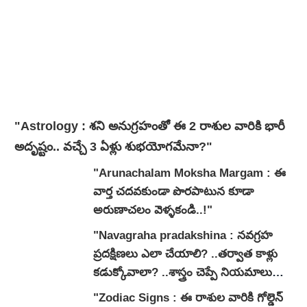
"Astrology : శని అనుగ్రహంతో ఈ 2 రాశుల వారికి భారీ
అదృష్టం.. వచ్చే 3 ఏళ్లు శుభయోగమేనా?"
"Arunachalam Moksha Margam : ఈ
వార్త చదవకుండా పొరపాటున కూడా
అరుణాచలం వెళ్ళకండి..!"
"Navagraha pradakshina : నవగ్రహ
ప్రదక్షిణలు ఎలా చేయాలి? ..తర్వాత కాళ్లు
కడుక్కోవాలా? ..శాస్త్రం చెప్పే నియమాలు
ఇవే..!"
"Zodiac Signs : ఈ రాశుల వారికి గోల్డెన్