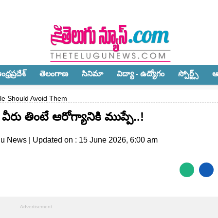
ధ్ర‌ప్ర‌దేశ్‌
తెలంగాణ‌
సినిమా
విద్యా - ఉద్యోగం
స్పోర్ట్స్‌
ఆ
le Should Avoid Them
ీరు తింటే ఆరోగ్యానికి ముప్పే..!
gu News | Updated on : 15 June 2026, 6:00 am