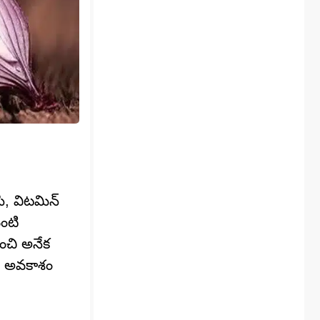
ి, విటమిన్
వంటి
ంచి అనేక
చే అవకాశం