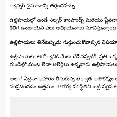
క్యాన్సర్ ప్రమాదాన్ని తగ్గించవచ్చు
ఉల్లిపాయల్లో ఉండే సల్ఫర్ కాంపౌండ్స్ మరియు ఫ్లేవనా
కలిగి ఉంటాయని పలు అధ్యయనాలు సూచిస్తున్నాయి
ఉల్లిపాయలు తినేటప్పుడు గుర్తుంచుకోవాల్సిన విషయ
ఉల్లిపాయలు ఆరోగ్యానికి మేలు చేసినప్పటికీ, ప్రతి ఒక
గుండెల్లో మంట లేదా అలెర్జీలు ఉన్నవారు ఉల్లిపాయల
అలాగే ఏదైనా ఆహారం తీసుకున్న తర్వాత అసౌకర్యం అన
సంప్రదించడం ఉత్తమం. ఆరోగ్య పరిస్థితిని బట్టి స