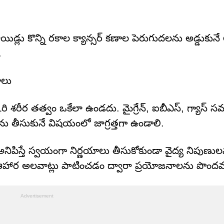
యిడ్లు కొన్ని రకాల క్యాన్సర్ కణాల పెరుగుదలను అడ్డుకునే
.
ాలు
్కరి శరీర తత్వం ఒకేలా ఉండదు. మైగ్రేన్, ఐబీఎస్, గ్యాస్ 
ను తీసుకునే విషయంలో జాగ్రత్తగా ఉండాలి.
ిపిస్తే స్వయంగా నిర్ణయాలు తీసుకోకుండా వైద్య నిపుణు
రైన ఆహార అలవాట్లు పాటించడం ద్వారా ప్రయోజనాలను పొందవ