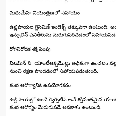
మధుమేహ నియంత్రణలో సహాయం
ఉల్లిపాయల గ్లైసెమిక్ ఇండెక్స్ తక్కువగా ఉంటుంది. అ
ఇన్సులిన్ పనితీరును మెరుగుపరచడంలో సహాయపడత
రోగనిరోధక శక్తి పెంపు
విటమిన్ సి, యాంటీఆక్సిడెంట్లు అధికంగా ఉండటం వల్ల శర
నుంచి రక్షణ పొందడంలో సహాయపడుతుంది.
కంటి ఆరోగ్యానికి ఉపయోగకరం
ఉల్లిపాయల్లో ఉండే క్వెర్సెటిన్ అనే శక్తివంతమైన య
కంటి ఆరోగ్యం మెరుగుపడే అవకాశం ఉంటుంది.