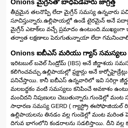
Onions మైగ్రేన్‌తో బాధపడేవారు జాగ్రత్త
తీవ్రమైన తలనొప్పి లేదా మైగ్రేన్ సమస్య ఉన్నవారు
సూచిస్తున్నారు.ఉల్లిపాయల్లో ఉండే టైరమైన్ అనే పదా
మైగ్రేన్ ఎటాక్‌లు వచ్చే ప్రమాదం ఉంటుంది.ముఖ్యంగ
తర్వాత లక్షణాలు పెరుగుతున్నాయా లేదా గమనించాలి.
Onions ఐబీఎస్ మరియు గ్యాస్ సమస్యలు ఉ
ఇరిటబుల్ బవెల్ సిండ్రోమ్ (IBS) అనే జీర్ణాశయ సమస్య
కలిగించవచ్చు.ఉల్లిపాయల్లో ఫ్రక్టాన్లు అనే కార్బోహైడ
పనిచేస్తాయి. కానీ ఐబీఎస్ ఉన్నవారిలో ఇవి సరిగ్గా జీర
మలబద్ధకం వంటి సమస్యలు కనిపించే అవకాశం ఉంటుంది
మంచిదని నిపుణులు చెబుతున్నారు.గుండెల్లో మంట 
సాధారణ సమస్య GERD ( గ్యాస్ట్రో ఈసోఫాజియల్ రిఫ్
ఉల్లిపాయలను తినడం వల్ల గుండెల్లో మంట మరింత ప
దిగువ భాగంలోని కండరాలను సడలిస్తాయి. దీని వల్ల క