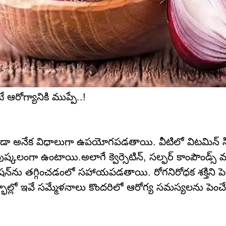
 ఆరోగ్యానికి ముప్పే..!
 కూడా అనేక విధాలుగా ఉపయోగపడతాయి. వీటిలో విటమిన్ స
ుష్కలంగా ఉంటాయి.అలాగే క్వెర్సెటిన్, సల్ఫర్ కాంపౌండ్స్ 
ేషన్‌ను తగ్గించడంలో సహాయపడతాయి. రోగనిరోధక శక్తిని పె
ర్భాల్లో ఇవే సమ్మేళనాలు కొందరిలో ఆరోగ్య సమస్యలను పెం