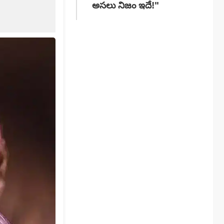
అసలు నిజం ఇదే!"