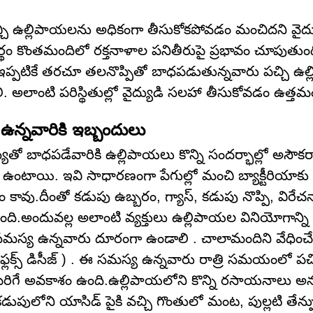
 పచ్చి ఉల్లిపాయలను అధికంగా తీసుకోకపోవడం మంచిదని వైద్
ర్థం కొంతమందిలో రక్తనాళాల పనితీరుపై ప్రభావం చూపుతుంది
ా ఇప్పటికే తరచూ తలనొప్పితో బాధపడుతున్నవారు పచ్చి ఉల్
 అలాంటి పరిస్థితుల్లో వైద్యుడి సలహా తీసుకోవడం ఉత్తమ
న్నవారికి ఇబ్బందులు
తో బాధపడేవారికి ఉల్లిపాయలు కొన్ని సందర్భాల్లో అసౌకర్య
్రేట్లు ఉంటాయి. ఇవి సాధారణంగా పేగుల్లో మంచి బ్యాక్టీరియా
్ణం కావు.దీంతో కడుపు ఉబ్బరం, గ్యాస్, కడుపు నొప్పి, విరే
.అందువల్ల అలాంటి వ్యక్తులు ఉల్లిపాయల వినియోగాన్ని 
సమస్య ఉన్నవారు దూరంగా ఉండాలి . చాలామందిని వేధించ
లక్స్ డిసీజ్ ) . ఈ సమస్య ఉన్నవారు రాత్రి సమయంలో పచ్
ెరిగే అవకాశం ఉంది.ఉల్లిపాయలోని కొన్ని రసాయనాలు అన
డుపులోని యాసిడ్ పైకి వచ్చి గొంతులో మంట, పుల్లటి తేన్ప