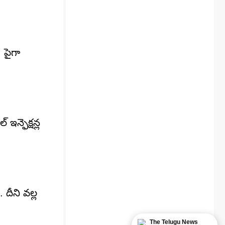
 పైగా
ఇన్ఫెక్షన్ల
దీని వల్ల
The Telugu News