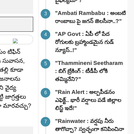
వైఫల్యమా ?"
"Ambati Rambabu : అంబటి
రాంబాబు పై జగన్ జెలసీనా..?"
"AP Govt : ఏపీ లో పేద
రోగులకు బ్రహ్మాండమైన గుడ్
న్యూస్..!"
ం టిఫిన్
కి సువాసన,
"Thammineni Seetharam
తల్లి కూడా
: బిగ్ బ్రేకింగ్ : టీడీపీ లోకి
యోజనాలను
తమ్మినేని?"
ి వైద్య
"Rain Alert : అల్పపీడనం
 జాగ్రత్తలు
ఎఫెక్ట్.. భారీ వర్షాలు పడే జిల్లాల
గా మారవచ్చు?
లిస్ట్ ఇదే!"
"Rainwater : వర్షపు నీరు
తాగొచ్చా? స్వచ్ఛంగా కనిపించినా