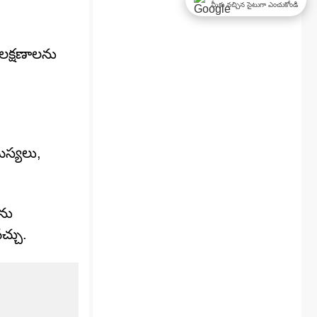
మీకు నచ్చిన సైటుగా ఎంచుకోండి
 లక్షణాలను
సమస్యలు,
లను
చ్చు.