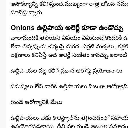
అసౌకర్యాన్ని కలిగిస్తుంది.ముఖ్యంగా రాత్రి భోజ
సూచిస్తున్నారు.
Onions ఉల్లిపాయ అలెర్జీ కూడా ఉండొచ్చు
చాలామందికి తెలియని విషయం ఏమిటంటే కొందరికి ఉల్ల
లేదా తిన్నప్పుడు చర్మంపై దురద, ఎర్రటి మచ్చలు, కళ
లక్షణాలు కనిపిస్తే అది అలెర్జీ సంకేతం కావచ్చు.ఇలాంట
ఉల్లిపాయల వల్ల కలిగే ప్రధాన ఆరోగ్య ప్రయోజనాలు
సమస్యలు లేని వారికి ఉల్లిపాయలు నిజంగా ఆరోగ్యానిక
గుండె ఆరోగ్యానికి మేలు
ఉల్లిపాయలు చెడు కొలెస్ట్రాల్‌ను తగ్గించడంలో స
ఉపయోగపడతాయి. దీని వల్ల గుండె జబ్బుల ప్రమాదం 