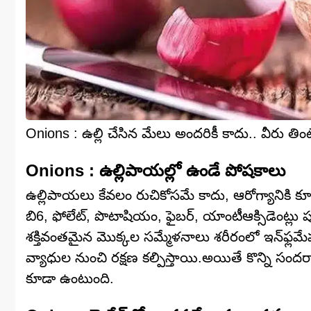
Onions : ఉల్లి చేసిన మేలు అందరికీ కాదు.. వీరు తింటే
Onions : ఉల్లిపాయల్లో ఉండే పోషకాలు
ఉల్లిపాయలు కేవలం రుచికోసమే కాదు, ఆరోగ్యానికి
బి6, ఫోలేట్, పొటాషియం, ఫైబర్, యాంటీఆక్సిడెంట్లు ప
శక్తివంతమైన మొక్కల సమ్మేళనాలు శరీరంలో ఇన్‌ఫ్లమ
వ్యాధుల నుంచి రక్షణ కల్పిస్తాయి.అయితే కొన్ని సంద
కూడా ఉంటుంది.