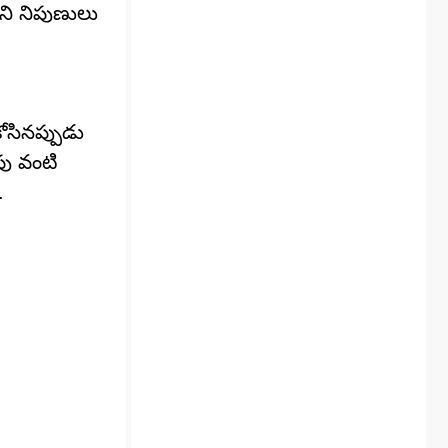
ని నిపుణులు
ోసినప్పుడు
పు వంటి
.