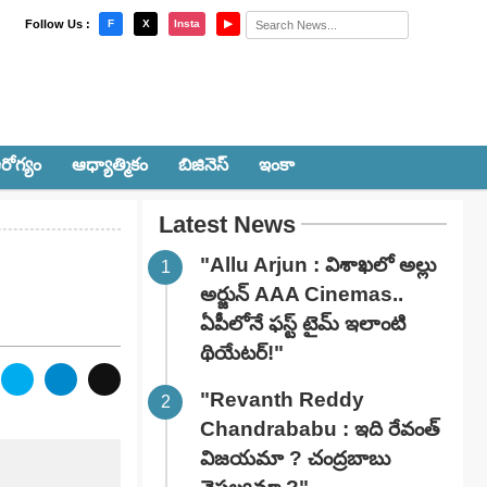
×
Follow Us :
F
X
Insta
▶
రోగ్యం
ఆధ్యాత్మికం
బిజినెస్
ఇంకా
Latest News
"Allu Arjun : విశాఖలో అల్లు
అర్జున్ AAA Cinemas..
ఏపీలోనే ఫస్ట్ టైమ్ ఇలాంటి
థియేటర్!"
"Revanth Reddy
Chandrababu : ఇది రేవంత్
విజయమా ? చంద్రబాబు