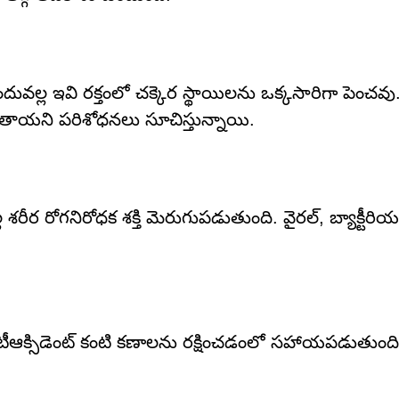
ందువల్ల ఇవి రక్తంలో చక్కెర స్థాయిలను ఒక్కసారిగా పెంచవు.
ాయని పరిశోధనలు సూచిస్తున్నాయి.
ీర రోగనిరోధక శక్తి మెరుగుపడుతుంది. వైరల్, బ్యాక్టీరియల్ 
ాంటీఆక్సిడెంట్ కంటి కణాలను రక్షించడంలో సహాయపడుతుంది. 