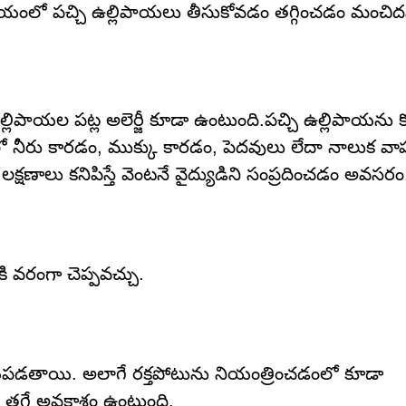
న సమయంలో పచ్చి ఉల్లిపాయలు తీసుకోవడం తగ్గించడం మంచిద
ిపాయల పట్ల అలెర్జీ కూడా ఉంటుంది.పచ్చి ఉల్లిపాయను క
్లలో నీరు కారడం, ముక్కు కారడం, పెదవులు లేదా నాలుక వా
ి లక్షణాలు కనిపిస్తే వెంటనే వైద్యుడిని సంప్రదించడం అవసరం
ి వరంగా చెప్పవచ్చు.
హాయపడతాయి. అలాగే రక్తపోటును నియంత్రించడంలో కూడా
తగ్గే అవకాశం ఉంటుంది.