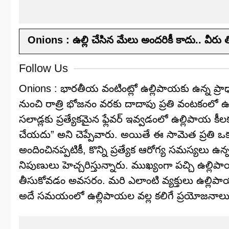
Onions : ఉల్లి చేసిన మేలు అందరికీ కాదు.. వీరు తిం
Follow Us
Onions : భారతీయ వంటింట్లో ఉల్లిపాయకు ఉన్న ప్రాధ
నుంచి రాత్రి భోజనం వరకు దాదాపు ప్రతి వంటకంలో ఉల్
సలాడ్లకు ప్రత్యేకమైన ఫ్లేవర్ ఇవ్వడంలో ఉల్లిపాయ కీలక
చేయదు” అని చెప్పేవారు. అయితే ఈ సామెత ప్రతి ఒక్
అందించినప్పటికీ, కొన్ని ప్రత్యేక ఆరోగ్య సమస్యలు 
నిపుణులు హెచ్చరిస్తున్నారు. ముఖ్యంగా పచ్చి ఉల్లిప
తీసుకోవడం అవసరం. మరి ఎలాంటి వ్యక్తులు ఉల్లిప
అదే సమయంలో ఉల్లిపాయల వల్ల కలిగే ప్రయోజనాలు 