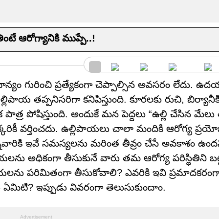
టే ఆరోగ్యానికి ముప్పే..!
ాన్యం గురించి ప్రత్యేకంగా చెప్పాల్సిన అవసరం లేదు. ఉదయ
లిపాయ తప్పనిసరిగా కనిపిస్తుంది. కూరలకు రుచి, బిర్యానీ
 పాత్ర పోషిస్తుంది. అందుకే మన పెద్దలు “ఉల్లి చేసిన మేలు 
కరికీ వర్తించదు. ఉల్లిపాయలు చాలా మందికి ఆరోగ్య ప్ర
ఉన్నవారికి ఇవే సమస్యలను మరింత తీవ్రం చేసే అవకాశం ఉందన
ాయలను అధికంగా తీసుకునే వారు తమ ఆరోగ్య పరిస్థితిని బట్టి
ాయలను పరిమితంగా తీసుకోవాలి? ఎవరికి ఇవి ప్రమాదకరం
ఏమిటి? ఇప్పుడు వివరంగా తెలుసుకుందాం.