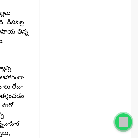
యులు
. దీనివల్ల
లిపాయ తిన్న
ం.
ాన్ని
కు ఆహారంగా
చనాలు లేదా
తగ్గించడం
ే మరో
చి
్నవాహిక
ులు,