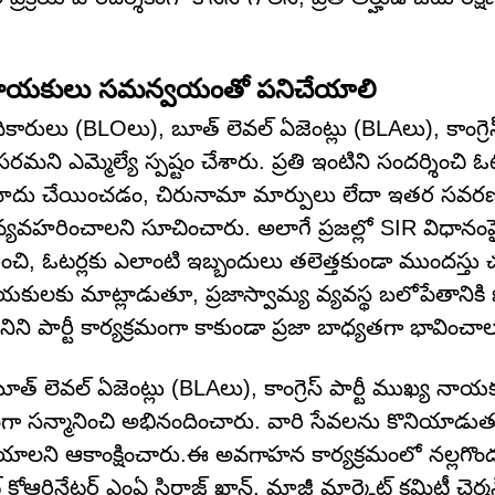
్ నాయకులు సమన్వయంతో పనిచేయాలి
ులు (BLOలు), బూత్ లెవల్ ఏజెంట్లు (BLAలు), కాంగ్రెస్ 
్మెల్యే స్పష్టం చేశారు. ప్రతి ఇంటిని సందర్శించి ఓ
్లు నమోదు చేయించడం, చిరునామా మార్పులు లేదా ఇతర స
్యవహరించాలని సూచించారు. అలాగే ప్రజల్లో SIR విధానంపై 
చి, ఓటర్లకు ఎలాంటి ఇబ్బందులు తలెత్తకుండా ముందస్తు 
కులకు మాట్లాడుతూ, ప్రజాస్వామ్య వ్యవస్థ బలోపేతానికి
ని పార్టీ కార్యక్రమంగా కాకుండా ప్రజా బాధ్యతగా భావించాల
త్ లెవల్ ఏజెంట్లు (BLAలు), కాంగ్రెస్ పార్టీ ముఖ్య నా
నంగా సన్మానించి అభినందించారు. వారి సేవలను కొనియాడు
లని ఆకాంక్షించారు.ఈ అవగాహన కార్యక్రమంలో నల్లగొండ జిల
ంట్ కోఆర్డినేటర్ ఎంఏ సిరాజ్ ఖాన్, మాజీ మార్కెట్ కమిటీ చైర్