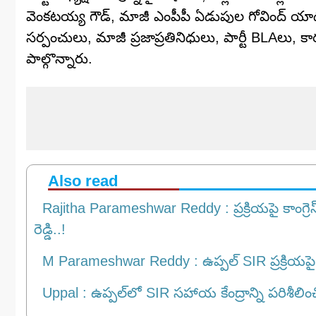
వెంకటయ్య గౌడ్, మాజీ ఎంపీపీ ఏడుపుల గోవింద్ యాదవ
సర్పంచులు, మాజీ ప్రజాప్రతినిధులు, పార్టీ BLAలు, 
పాల్గొన్నారు.
Also read
Rajitha Parameshwar Reddy : ప్రక్రియపై కాంగ్ర
రెడ్డి..!
M Parameshwar Reddy : ఉప్పల్‌ SIR ప్రక్రియపై 
Uppal : ఉప్పల్‌లో SIR సహాయ కేంద్రాన్ని పరిశీలించిన