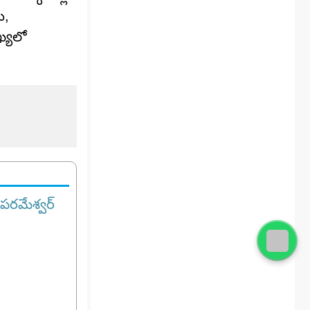
ు,
ఖ్యలో
 పరమేశ్వర్