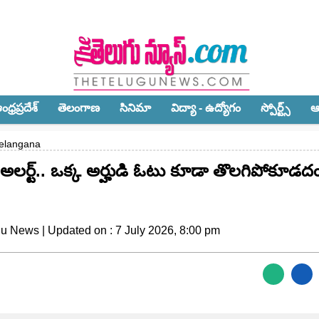
ధ్ర‌ప్ర‌దేశ్‌
తెలంగాణ‌
సినిమా
విద్యా - ఉద్యోగం
స్పోర్ట్స్‌
ఆ
Telangana
 అలర్ట్.. ఒక్క అర్హుడి ఓటు కూడా తొలగిపోకూడ
gu News | Updated on : 7 July 2026, 8:00 pm