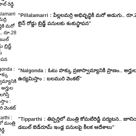
"Pillalamarri : పిల్లలమర్రి అభివృద్ధికి మరో అడుగు.. రూ.
లైన్ రోడ్డు బ్రిడ్జ్ పనులకు శంకుస్థాపన"
"Nalgonda : ఓటు హక్కు ప్రజాస్వామ్యానికి ప్రాణం.. అర్హుల పే
ఉద్యమిస్తాం : బలమురి వెంకట్"
"Tipparthi : తిప్పర్తిలో మంత్రి కోమటిరెడ్డి పర్యటన.. జూని
డబుల్ బెడ్‌రూమ్ ఇండ్ల పనులపై కీలక ఆదేశాలు"