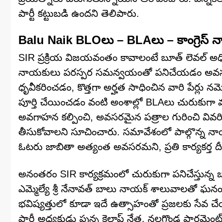
పార్టీ కట్టుబడి ఉందని తెలిపారు.
Balu Naik BLOలు – BLAలు – కాంగ్రెస
SIR ప్రక్రియ విజయవంతం కావాలంటే బూత్ లెవల్ అధికార
నాయకులు పరస్పర సమన్వయంతో పనిచేయడం అవసరమని ఎమ
ధృవీకరించడం, కొత్తగా అర్హత సాధించిన వారి పేర
పూర్తి చేయించడం వంటి అంశాల్లో BLAలు చురుకుగా వ
అవగాహన కల్పించి, అవసరమైన పత్రాల గురించి వివరిం
తీసుకోవాలని సూచించారు. సమావేశంలో పాల్గొన్న నాయ
ఓటరు జాబితా అత్యంత అవసరమని, ప్రతి కార్యకర్త దీని
అనంతరం SIR కార్యక్రమంలో చురుకుగా పనిచేస్తున్న బూ
ఎమ్మెల్యే శ్రీ నేనావత్ బాలు నాయక్ శాలువాలతో ఘ
భవిష్యత్తులో కూడా ఇదే ఉత్సాహంతో ప్రజలకు సేవ చేయా
పార్టీ అధ్యక్షుడు పున్న కైలాష్ నేత, నల్లగొండ పార్లమె