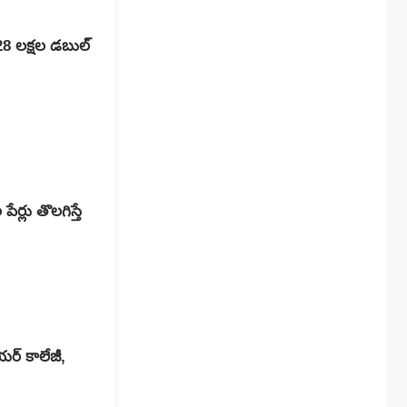
28 లక్షల డబుల్
ర్లు తొలగిస్తే
యర్ కాలేజీ,