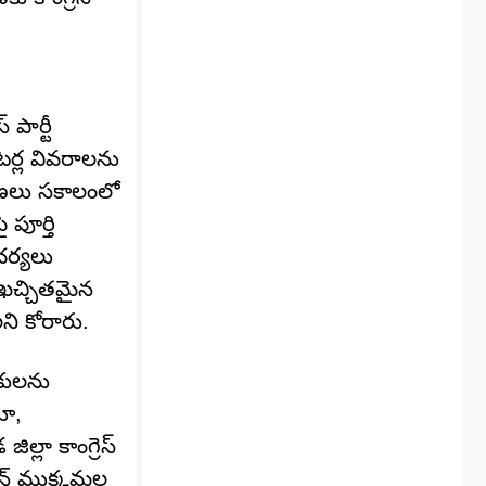
పార్టీ
టర్ల వివరాలను
వరణలు సకాలంలో
పూర్తి
చర్యలు
 ఖచ్చితమైన
ని కోరారు.
యకులను
తూ,
్లా కాంగ్రెస్
మన్ ముక్కమల్ల