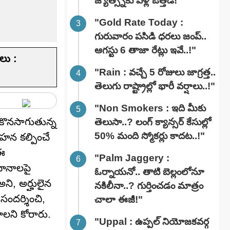
జ్యోత్స్నకు పెళ్లి ఒత్తిడి!"
"Gold Rate Today :
గురువారం పసిడి ధరలు జంప్..
ఆగస్టు 6 తాజా రేట్లు ఇవే..!"
లు :
"Rain : వచ్చే 5 రోజులు జాగ్రత్త..
తెలుగు రాష్ట్రాల్లో భారీ వ‌ర్షాలు..!"
"Non Smokers : ఇది మీకు
 కొనసాగుతున్న
తెలుసా..? లంగ్ క్యాన్సర్ కేసుల్లో
50% మంది స్మోకర్లు కాదట..!"
ాహన కల్పించే
 ఈ
"Palm Jaggery :
ధానాలపై
ఓర్నాయనో.. తాటి బెల్లంలోనూ
ి, అర్హులైన
నకిలీనా..? గుర్తించడం మాత్రం
సందర్శించి,
చాలా ఈజీ!"
ాలని కోరారు.
"Uppal : ఉప్పల్ నియోజకవర్గ