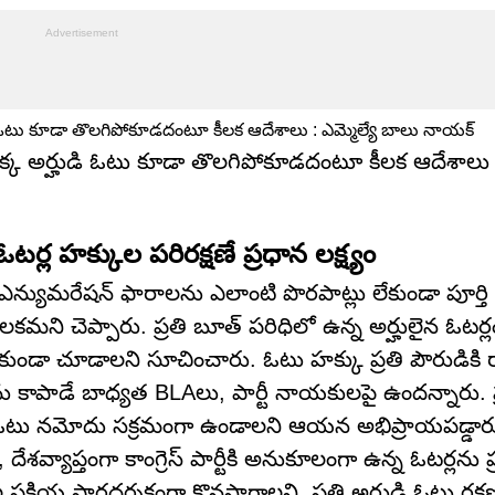
 ఒక్క అర్హుడి ఓటు కూడా తొలగిపోకూడదంటూ కీలక ఆదేశాలు : 
ర్ల హక్కుల పరిరక్షణే ప్రధాన లక్ష్యం
న్యుమరేషన్ ఫారాలను ఎలాంటి పొరపాట్లు లేకుండా పూర్తి చేస
ని చెప్పారు. ప్రతి బూత్ పరిధిలో ఉన్న అర్హులైన ఓటర్ల
కుండా చూడాలని సూచించారు. ఓటు హక్కు ప్రతి పౌరుడికి 
ను కాపాడే బాధ్యత BLAలు, పార్టీ నాయకులపై ఉందన్నారు. 
రి ఓటు నమోదు సక్రమంగా ఉండాలని ఆయన అభిప్రాయపడ్డా
ేశవ్యాప్తంగా కాంగ్రెస్ పార్టీకి అనుకూలంగా ఉన్న ఓటర్లను ప
క్రియ పారదర్శకంగా కొనసాగాలని, ప్రతి అర్హుడి ఓటు రక్షణక