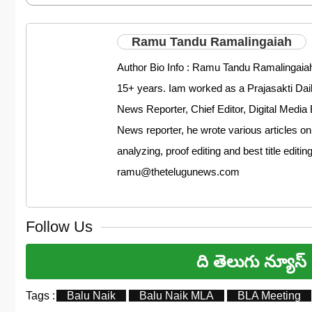
Ramu Tandu Ramalingaiah
Author Bio Info : Ramu Tandu Ramalingaiah
15+ years. Iam worked as a Prajasakti D
News Reporter, Chief Editor, Digital Media 
News reporter, he wrote various articles on
analyzing, proof editing and best title editi
ramu@thetelugunews.com
Follow Us
ది తెలుగు న్యూస్
Tags :
Balu Naik
Balu Naik MLA
BLA Meeting