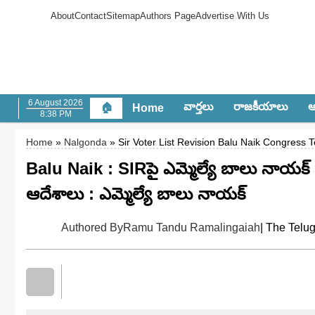
About
Contact
Sitemap
Authors Page
Advertise With Us
6 August 2026
వార్త‌లు
రాజ‌కీయాలు
ఆం
🏠
Home
8:38 PM
Home
»
Nalgonda
» Sir Voter List Revision Balu Naik Congress 
Balu Naik : SIRపై ఎమ్మెల్యే బాలు నాయక్
ఆదేశాలు : ఎమ్మెల్యే బాలు నాయక్
Authored By
Ramu Tandu Ramalingaiah
| The Telu