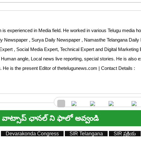
 is experienced in Media field. He worked in various Telugu media ho
aily Newspaper , Surya Daily Newspaper , Namasthe Telangana Dail
Expert , Social Media Expert, Technical Expert and Digital Marketing 
 Human angle, Local news live reporting, special stories. He is also 
ng. He is the present Editor of thetelugunews.com | Contact Details :
వాట్సాప్ ఛానల్ ని ఫాలో అవ్వండి
Devarakonda Congress
SIR Telangana
SIR ప్రక్రియ