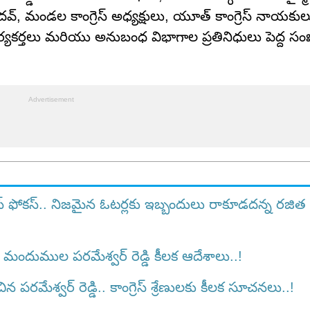
్, మండల కాంగ్రెస్ అధ్యక్షులు, యూత్ కాంగ్రెస్ నాయకుల
కార్యకర్తలు మరియు అనుబంధ విభాగాల ప్రతినిధులు పెద్ద సం
ెస్ ఫోకస్.. నిజమైన ఓటర్లకు ఇబ్బందులు రాకూడదన్న రజిత
మందుముల పరమేశ్వర్ రెడ్డి కీలక ఆదేశాలు..!
 పరమేశ్వర్ రెడ్డి.. కాంగ్రెస్ శ్రేణులకు కీలక సూచనలు..!