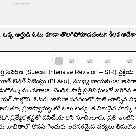
్.. ఒక్క అర్హుడి ఓటు కూడా తొలగిపోకూడదంటూ కీలక ఆదేశా
్ర సవరణ (Special Intensive Revision – SIR) ప్రక్రియ
్టీ బూత్ లెవల్ ఏజెంట్లు (BLAలు), ముఖ్య నాయకులకు అవగ
ేడుగొమ్ము మండలాలకు చెందిన పార్టీ ప్రతినిధులతో జరిగిన
 నాయక్ పాల్గొని, ఓటరు జాబితా సవరణలో పాటించాల్సిన వి
డుతూ, ప్రజాస్వామ్యంలో ఓటు అత్యంత విలువైన హక్కు అన
ప్రత్యేక శ్రద్ధతో పనిచేయాలని సూచించారు. ప్రతి ఇంటిని 
ు ఓటరు జాబితాలో కొనసాగేందుకు అవసరమైన చర్యలు తీసుకోవ