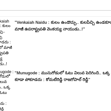
"Venkaiah Naidu : కులం ఉండొచ్చు.. కులపిచ్చి ఉండక
మాజీ ఉపరాష్ట్రపతి వెంకయ్య నాయుడు..!"
"Munugode : మునుగోడులో ఓటు విలువ పెరిగింది.. ఒక్క 
కూడా పోకూడదు : కోమటిరెడ్డి రాజగోపాల్ రెడ్డి"