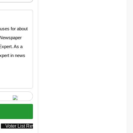
uses for about
y Newspaper
Expert. As a
expert in news
Voter List Revision
ఓటరు జాబితా సవరణ
ఓటర్ల జాబితా