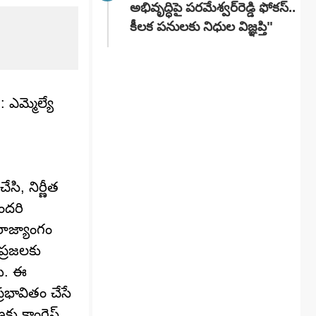
అభివృద్ధిపై పరమేశ్వర్‌రెడ్డి ఫోకస్..
కీలక పనులకు నిధుల విజ్ఞప్తి"
ఎమ్మెల్యే
ి, నిర్ణీత
ందరి
రాజ్యాంగం
ప్రజలకు
రు. ఈ
్రభావితం చేసే
ు కాంగ్రెస్