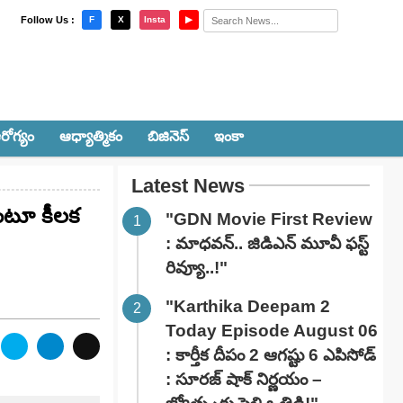
×
Follow Us :
F
X
Insta
▶
రోగ్యం
ఆధ్యాత్మికం
బిజినెస్
ఇంకా
Latest News
దంటూ కీలక
"GDN Movie First Review
: మాధవన్.. జిడిఎన్ మూవీ ఫ‌స్ట్
రివ్యూ..!"
"Karthika Deepam 2
Today Episode August 06
: కార్తీక దీపం 2 ఆగష్టు 6 ఎపిసోడ్
: సూరజ్ షాక్ నిర్ణయం –