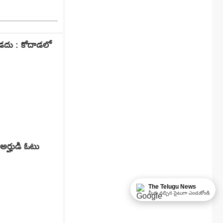
ూడదు : కోదాడలో
అర్హుడి ఓటు
The Telugu News
మీకు నచ్చిన సైటుగా ఎంచుకోండి