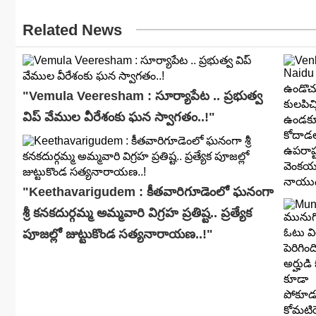
Related News
"Vemula Veeresham : సూర్యాపేట .. ప్రభుత్వ
విప్ వేముల వీరేశంకు ఘన స్వాగతం..!"
"Keethavarigudem : కీతవారిగూడెంలో ఘనంగా
శ్రీ కనకదుర్గమ్మ అమ్మవారి విగ్రహ ప్రతిష్ట.. ప్రత్యేక
పూజల్లో జుట్టుకొండ స‌త్య‌నారాయ‌ణ..!"