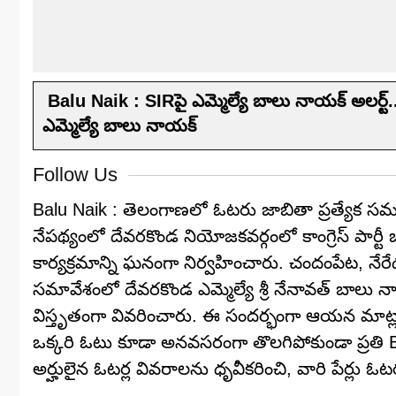
Balu Naik : SIRపై ఎమ్మెల్యే బాలు నాయక్ అలర్ట
ఎమ్మెల్యే బాలు నాయక్
Follow Us
Balu Naik : తెలంగాణలో ఓటరు జాబితా ప్రత్యేక సమగ
నేపథ్యంలో దేవరకొండ నియోజకవర్గంలో కాంగ్రెస్ పార
కార్యక్రమాన్ని ఘనంగా నిర్వహించారు. చందంపేట, నేర
సమావేశంలో దేవరకొండ ఎమ్మెల్యే శ్రీ నేనావత్ బాలు
విస్తృతంగా వివరించారు. ఈ సందర్భంగా ఆయన మాట్లా
ఒక్కరి ఓటు కూడా అనవసరంగా తొలగిపోకుండా ప్రతి BLA 
అర్హులైన ఓటర్ల వివరాలను ధృవీకరించి, వారి పేర్ల