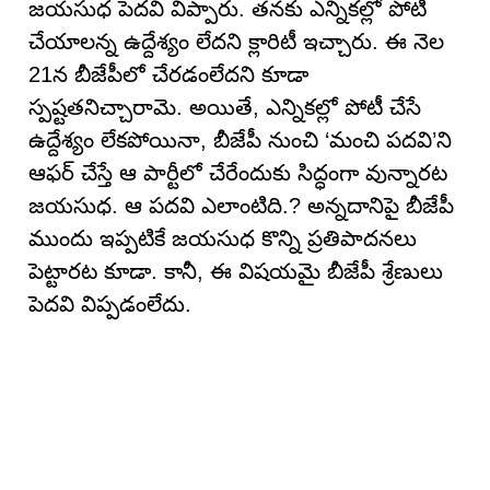
జయసుధ పెదవి విప్పారు. తనకు ఎన్నికల్లో పోటీ
చేయాలన్న ఉద్దేశ్యం లేదని క్లారిటీ ఇచ్చారు. ఈ నెల
21న బీజేపీలో చేరడంలేదని కూడా
స్పష్టతనిచ్చారామె. అయితే, ఎన్నికల్లో పోటీ చేసే
ఉద్దేశ్యం లేకపోయినా, బీజేపీ నుంచి ‘మంచి పదవి’ని
ఆఫర్ చేస్తే ఆ పార్టీలో చేరేందుకు సిద్ధంగా వున్నారట
జయసుధ. ఆ పదవి ఎలాంటిది.? అన్నదానిపై బీజేపీ
ముందు ఇప్పటికే జయసుధ కొన్ని ప్రతిపాదనలు
పెట్టారట కూడా. కానీ, ఈ విషయమై బీజేపీ శ్రేణులు
పెదవి విప్పడంలేదు.