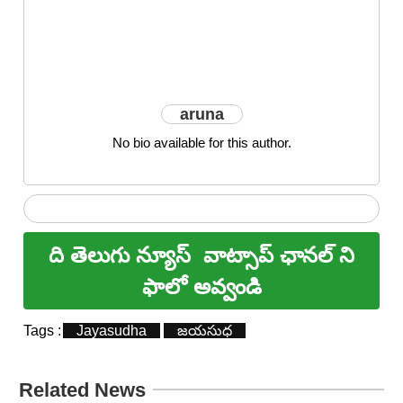
aruna
No bio available for this author.
ది తెలుగు న్యూస్
వాట్సాప్ ఛానల్ ని
ఫాలో అవ్వండి
Tags :
Jayasudha
జయసుధ
Related News