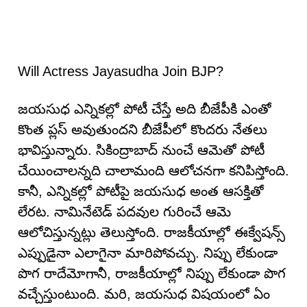
Will Actress Jayasudha Join BJP?
జయసుధ ఎన్నికల్లో పోటీ చేస్తే అది బీజేపీకి ఎంతో
కొంత ప్లస్ అవుతుందని బీజేపీలో కొందరు నేతలు
భావిస్తున్నారు. సికింద్రాబాద్ నుంచే ఆమెతో పోటీ
చేయించాలన్నది చాలామంది ఆలోచనగా కనిపిస్తోంది.
కానీ, ఎన్నికల్లో పోటీపై జయసుధ అంత ఆసక్తితో
లేరట. నామినేటెడ్ పదవుల గురించే ఆమె
ఆలోచిస్తున్నట్లు తెలుస్తోంది. రాజకీయాల్లో ఈక్వేషన్స్
ఎప్పుడైనా ఎలాగైనా మారిపోవచ్చు. నిప్పు లేకుండా
పొగ రాదేమోగానీ, రాజకీయాల్లో నిప్పు లేకుండా పొగ
వచ్చేస్తుంటుంది. మరి, జయసుధ విషయంలో ఏం