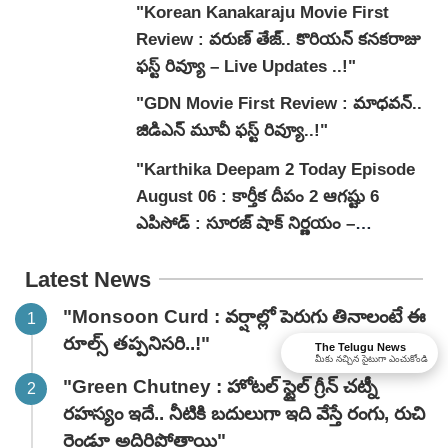
"Korean Kanakaraju Movie First
Review : వరుణ్ తేజ్.. కొరియన్ కనకరాజు
ఫస్ట్ రివ్యూ – Live Updates ..!"
"GDN Movie First Review : మాధవన్..
జిడిఎన్ మూవీ ఫ‌స్ట్ రివ్యూ..!"
"Karthika Deepam 2 Today Episode
August 06 : కార్తీక దీపం 2 ఆగష్టు 6
ఎపిసోడ్ : సూరజ్ షాక్ నిర్ణయం –
జ్యోత్స్నకు పెళ్లి ఒత్తిడి!"
Latest News
"Monsoon Curd : వర్షాల్లో పెరుగు తినాలంటే ఈ
రూల్స్ తప్పనిసరి..!"
The Telugu News
మీకు నచ్చిన సైటుగా ఎంచుకోండి
"Green Chutney : హోటల్ స్టైల్ గ్రీన్ చట్నీ
రహస్యం ఇదే.. నీటికి బదులుగా ఇది వేస్తే రంగు, రుచి
రెండూ అదిరిపోతాయి"