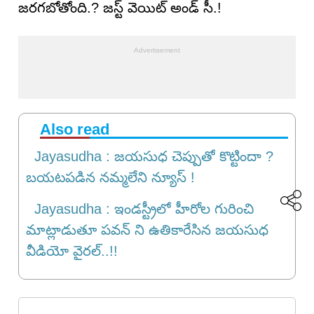
జరగబోతోంది.? జస్ట్ వెయిట్ అండ్ సీ.!
Also read
Jayasudha : జయసుధ చెప్పుతో కొట్టిందా ?
బయటపడిన నమ్మలేని న్యూస్ !
Jayasudha : ఇండస్ట్రీలో హీరోల గురించి
మాట్లాడుతూ పవన్ ని ఉతికారేసిన జయసుధ
వీడియో వైరల్..!!