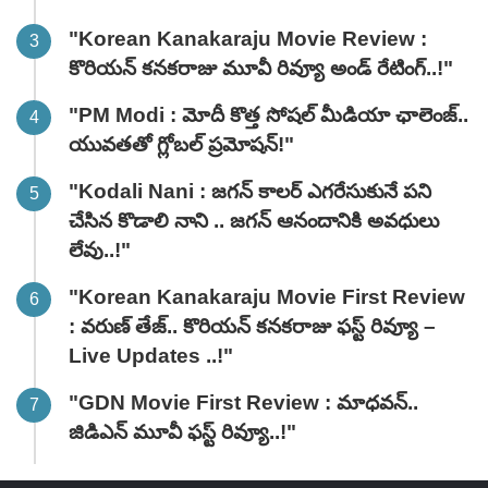
"Korean Kanakaraju Movie Review :
కొరియన్ కనకరాజు మూవీ రివ్యూ అండ్ రేటింగ్‌..!"
"PM Modi : మోదీ కొత్త సోషల్ మీడియా ఛాలెంజ్..
యువతతో గ్లోబల్ ప్రమోషన్!"
"Kodali Nani : జగన్ కాలర్ ఎగరేసుకునే పని
చేసిన కొడాలి నాని .. జగన్ ఆనందానికి అవధులు
లేవు..!"
"Korean Kanakaraju Movie First Review
: వరుణ్ తేజ్.. కొరియన్ కనకరాజు ఫస్ట్ రివ్యూ –
Live Updates ..!"
"GDN Movie First Review : మాధవన్..
జిడిఎన్ మూవీ ఫ‌స్ట్ రివ్యూ..!"