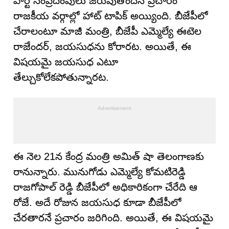
పార్టీ సంప్రదింపులు జరుపుతోందనే ప్రచారం
రాజకీయ వర్గాల్లో హాట్ టాపిక్ అయ్యింది. బీజేపీలో
చేరాలంటూ మాజీ మంత్రి, బీజేపీ ఎమ్మెల్యే ఈటెల
రాజేందర్, జయసుధను కోరారట. అయితే, ఈ
విషయమై జయసుధ ఎటూ
తేల్చుకోలేకపోతున్నారట.
ఈ నెల 21న కేంద్ర మంత్రి అమిత్ షా తెలంగాణకు
రానున్నారు. మునుగోడు ఎమ్మెల్యే కోమటిరెడ్డి
రాజగోపాల్ రెడ్డి బీజేపీలో అధికారికంగా చేరేది ఆ
రోజే. అదే రోజున జయసుధ కూడా బీజేపీలో
చేరతారనే ప్రచారం జరిగింది. అయితే, ఈ విషయమై