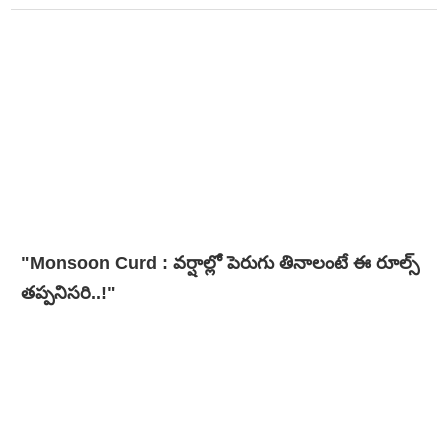
"Monsoon Curd : వర్షాల్లో పెరుగు తినాలంటే ఈ రూల్స్
తప్పనిసరి..!"