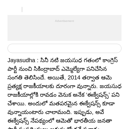
Jayasudha : సినీ నటి జయసుధ గతంలో కాంగ్రెస్
పార్టీ నుంచి సికింద్రాబాద్ ఎమ్మెల్యేగా పనిచేసిన
సంగతి తెలిసిందే. అయితే, 2014 తర్వాత ఆమె
ప్రత్యక్ష రాజకీయాలకు దూరంగా వున్నారు. జయసుధ
రాజకీయాల్లోకి రావడం వెనుక అనేక ‘ఈక్వేషన్స్’ పని
చేశాయి. అందులో మతపరమైన ఈక్వేషన్స్ కూడా
వున్నాయంటారు చాలామంది. ఇప్పుడు, అవే
ఈక్వేషన్స్ నేపథ్యంలో ఆమెతో భారతీయ జనతా