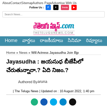
About
Contact
Sitemap
Authors Page
Advertise With Us
×
Follow Us :
F
X
Insta
▶
Home
వార్త‌లు
రాజ‌కీయాలు
సినిమా
రివ్యూలు
Home
»
News
» Will Actress Jayasudha Join Bjp
Jayasudha : జయసుధ బీజేపీలో
చేరుతున్నారా.? ఏది నిజం.?
aruna
Authored By
| The Telugu News | Updated on : 10 August 2022, 1:40 pm