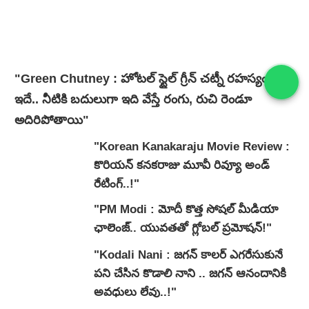
"Green Chutney : హోటల్ స్టైల్ గ్రీన్ చట్నీ రహస్యం
ఇదే.. నీటికి బదులుగా ఇది వేస్తే రంగు, రుచి రెండూ
అదిరిపోతాయి"
"Korean Kanakaraju Movie Review :
కొరియన్ కనకరాజు మూవీ రివ్యూ అండ్
రేటింగ్‌..!"
"PM Modi : మోదీ కొత్త సోషల్ మీడియా
ఛాలెంజ్.. యువతతో గ్లోబల్ ప్రమోషన్!"
"Kodali Nani : జగన్ కాలర్ ఎగరేసుకునే
పని చేసిన కొడాలి నాని .. జగన్ ఆనందానికి
అవధులు లేవు..!"